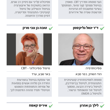
הנני מומחה ומדריך CBT. מאמין
פסיכולוג קליני עם ניסיון רב שנים,
בטיפול ממוקד קצר מועד, המתמקד
הרואה בחשיבות של אינטגרציה
בשינוי מחשבות לא הגיוניות
בטיפול והשילוב של טיפול
ופרשנות שגויה של אירועים.
קוגניטיבי-התנהגותי ומדיטציה,
דמיון מודרך והיפנוזה.
ד"ר יגאל גליקסמן
טובה בן צבי מרק
פסיכותרפיה
טיפול פסיכולוגי - CBT
הוד השרון, כפר סבא
באר שבע, ערד
מומחה לפסיכותרפיה קוגניטיבית
אני עוסקת בטיפול בהפרעות
התנהגותית, לטיפול בביופידבק,
החרדה וכן מלווה אנשים במסעות
לטיפול ביצירה והבעה, מוסמך
של צמיחה והתפתחות והמפגש
לטיפול זוגי ומשפחתי וגישור,
הטיפולי תמיד מהווה הזדמנות לכך.
ולטיפול ב-EMDR.
לילך בן אהרון
איריס קאפח