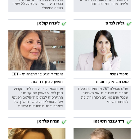
וליצור מהם חוויה מפתחת.
הסמכה עם ניסיון של מעל 20 שנים
בשדה הטיפולי.
גלית לנדס
לינדה קולמן
טיפול נפשי
טיפול קוגניטיבי התנהגותי - CBT
מזכרת בתיה, רחובות
ראשון לציון, רחובות
עו"ס מטפלת CBT מומחית, מטפלת
אני מאמינה כי בעזרת ליווי מקצועי
מתבגרים ומבוגרים. אני מאמינה
ניתן לסייע באופן ממוקד תוך
שבכל אדם טמונים הכוח והיכולת
התייחסות לצרכים ולעולמם הפנימי
לצמיחה ושינוי.
של המטופלים ולאפשר תהליך של
צמיחה ופיתוח מסוגלות עצמית.
ד"ר ענבר חסינטו
הגרה פלדמן