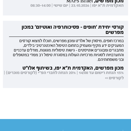
מכון מפרשים, MAPS Israel
האקדמית ת"א יפו | 23.10.2026 | יום שישי | 08:30-14:00
קורסי יחידת 'חופים - פסיכותרפיה ואוטיזם' במכון
מפרשים
במרכז חופים, מיסודן של אלו"ט ומכון מפרשים, תוכלו למצוא קורסים
המעניקים ידע מקיף ומעמיק בתחום הטיפול האינטגרטיבי בילדים,
מתבגרים ומבוגרים אוטיסטים - גישות טיפוליות מגוונות, מודלים עדכניים
והתערבויות לסוגיות מרכזיות העולות במסגרת טיפול רב ממדי במטופלים
ובני משפחותיהם.
מכון מפרשים, האקדמית ת"א יפו, בשיתוף אלו"ט
15% הנחת רישום עד 14/08 | 20% הנחה לחברי הפ"י (לקורסים מוכרים) |
לקורסים >>