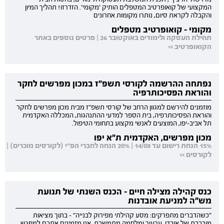
המקצועי של קואופרטיב המטפלים הותיק 'מקומי'. הזדרזו! תהליך המיון
והקבלה לקראת סיום, נותרו מקומות אחרונים
מקומי - קואופרטיב מטפלים
תחילת העסקה ולימודים באוקטובר 26 | פרטים נוספים באתר
הקואופרטיב >>
נפתחה ההרשמה לקורסי תשפ"ז במכון מפרשים לחקר
והוראת הפסיכותרפיה
מוזמנים להירשם למגוון הרחב של קורסי תשפ"ז מבית מכון מפרשים לחקר
והוראת הפסיכותרפיה, בית הספר למדעי ההתנהגות, המכללה האקדמית
תל אביב-יפו, המוצעים לאנשי מקצוע בתחומי הטיפול.
מכון מפרשים, האקדמית ת"א יפו
15% הנחת רישום עד 14/08 | 20% הנחה לחברי הפ"י (לקורסים מוכרים) |
לקורסים >>
כנס קהילה מצילה חיים - הכנס השנתי של תנועת
מש"ה למניעת אובדנות
"כשהדברים מתפרקים: מסע קהילתי מפירוק לבנייה" - בתוך מציאות
מורכבת של אובדן, ערעור ומלחמה מתמשכת, אנו מזמינים אתכם למפגש