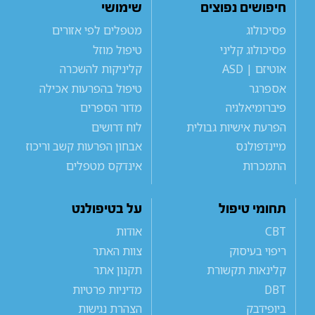
חיפושים נפוצים
שימושי
פסיכולוג
מטפלים לפי אזורים
פסיכולוג קליני
טיפול מוזל
אוטיזם | ASD
קליניקות להשכרה
אספרגר
טיפול בהפרעות אכילה
פיברומיאלגיה
מדור הספרים
הפרעת אישיות גבולית
לוח דרושים
מיינדפולנס
אבחון הפרעות קשב וריכוז
התמכרות
אינדקס מטפלים
תחומי טיפול
על בטיפולנט
CBT
אודות
ריפוי בעיסוק
צוות האתר
קלינאות תקשורת
תקנון אתר
DBT
מדיניות פרטיות
ביופידבק
הצהרת נגישות