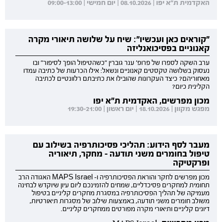
האקדמית ת"א יפו | 08.10.2026 | יום חמישי | 09:00-13:00
"קוראים כאן ועכשיו": שיח על שלושה תיאורי מקרה
קאנוניים בפסיכואנליזה
ערב השקה לספרו של פרופ' ענר גוברין "כשהטיפול הופך לסיפור" ובו
נעסוק בשלושה טקסטים קאנוניים ונשאל: אילו הכרעות של כתיבה עמדו
מאחוריהם? כיצד העקרונות שהובילו את כתיבתם רלוונטיים לכתיבה
הקלינית כיום?
מכון מפרשים, האקדמית ת"א יפו
מפגש מקוון | 18.10.2026 | יום ראשון | 19:30-21:00
מעבר לסף הידוע: תהליכי פסיכותרפיה בשילוב עם
טיפול בחומרים משני תודעה - מחקר, תיאוריה
ופרקטיקה
מכון מפרשים לחקר והוראת הפסיכותרפיה ו- MAPS Israel האגודה הרב
תחומית למחקרים פסיכדליים, שמחים להזמינכם ליום עיון שיוקדש לבחינה
מעמיקה של תהליך הפסיכותרפיה במסגרת מחקרים קליניים בטיפול
משולב חומרים משני תודעה, באמצעות שילוב של מסגרות תיאורטיות,
דיונים קליניים ותיאורי מקרה מפורטים ממחקרים קליניים.