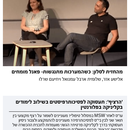
מהחזית לסלון: כשהמערכות מתנגשות- פאנל מומחים
אלישע אזר, שלומית ארבל עמנואל ויחיעם שרלו
'הרציף': תעסוקה לפסיכותרפיסטים בשילוב לימודים
בקליניקה בפלורנטין
עו"ס לאחר MSW במסלול טיפולי? מעוניינים לשמור על רצף מקצועי בין
תואר שני לבין בי"ס לפסיכותרפיה? מעוניינים להתמקצע ולצבור ניסיון
תעסוקתי בדרך לקליניקה פרטית? הגש/י מועמדות לתכנית ההכשרה של
מדרשת 'הרציף', תכנית המשלבת תעסוקה ולימודים, בחסות הבית