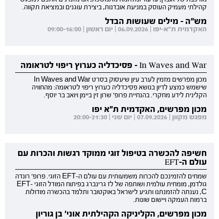
קהילתי מעמיק העוסק במניעת אובדנות, ביצירת עוגנים ובמציאת תקווה.
מש"ה - מילים שעושות הבדל
האקדמית ת"א-יפו | 06.09.2026 | יום ראשון | 09:00-16:00
In Waves and War - פסיכדליה כערוץ ריפוי לטראומה
מכון מפרשים מזמין לערב עיון שיעסוק בסרט In Waves and War
שישמש כמצע לדיון בנושא פסיכדליה כערוץ ריפוי לטראומה: מהחוויה
הקלינית לידע מחקרי. בהנחיית פרופ' שרון זין ביימן ויואב בר יוסף.
מכון מפרשים, האקדמית ת"א יפו
מפגש מקוון | 07.09.2026 | יום שני | 20:00-21:30
חשיפה להכשרה בטיפול זוגי ממוקד רגשות והכרות עם
עולם ה-EFT
שמחים להזמינכם להכרות משמעותית עם עולם ה-EFT הזוגי. פרופ' רונדה
גולדמן, מומחית עולמית ושותפה של לז גרינברג בפיתוח המודל הזוגי EFT-
C, נענתה להזמנתנו ותגיע לישראל באוקטובר ותלמד בהכשרה מודולות
ברמות העמקה ויישום שונות.
מכון מפרשים, הקליניקה הקהילתית אוני' בן גוריון