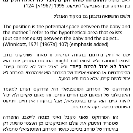
בין התינוק ובין האובייקט" (ויניקוט, 1995 [1967א]: 124)
ולשם ההשוואה נתבונן גם במקור האנגלי:
The position is the potential space between the baby and
the mother. I refer to the hypothetical area that exists
(but cannot exist) between the baby and the object...
(Winnicott, 1971 [1967a]: 107) (emphasis added)
ישנו אי־דיוק בתרגום בנקודה קריטית זו מאחר שוויניקוט כתב:
cannot exist ולא might not exist. התרגום המדויק יותר הוא
"אבל לא יכול להיות קיים"
ולא "אבל יכול לא להיות קיים".
ההיפותטיות או הפוטנציאליות של המרחב הוא אינהרנטי. המרחב לא
יכול להיות קיים, אלא בכוח ולא בפועל.
הפרדוקס של המרחב הפוטנציאלי הוא פרדוקס הנוגע למעמד
האונטולוגי של המקום שבו החיים קורים. זהו מקום שקיים ולא יכול
להיות קיים. הוא קיים בפוטנציאל, אבל בהיעדרו אין חיים. ויניקוט
השתמש בשפה מעט אניגמטית:
זהו הפרדוקס שאני מקבל ואיני מנסה ליישבו. ההפרדה
שמפריד התינוק את עולם האובייקטים מן העצמי מושגת רק
בהיעדרו של מרחב ביניים, כאשר המרחב הפוטנציאלי מתמלא