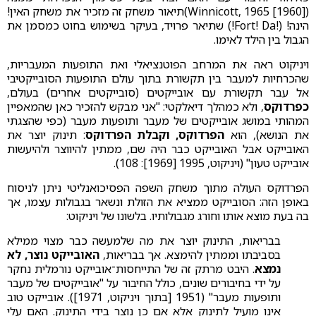
(Winnicott, 1965 [1960])תיאור משחק זה מזכיר את משחק האין!
הינה! (!Fort! Da!) שתיאר פרויד, בעיקר בשימוש בחוט כמסמן את
הגבול בין הילד לאימו.
ויניקוט ראה את המרחב הפוטנציאלי ואת התופעות המעבריות,
שהכרחיות למעבר בין תקשורת בתוך עולם התופעות הסובייקטיבי
אל עבר תקשורת עם אובייקטים (סובייקטים אחרים) בעולם,
כפרדוקס
, ולא כמהלך דיאלקטי: "אני מבקש להזכיר כאן שהמאפיין
המהותי במושג אובייקטים של מעבר ותופעות מעבר (כפי שהצגתי
את הנושא), הוא
הפרדוקס, וקבלת הפרדוקס
: תינוק יוצר את
האובייקט אבל האובייקט כבר היה שם, ממתין להיווצר ולהיעשות
אובייקט טעון" (ויניקוט, 1995 [1969]: 108).
הפרדוקס העולה מתוך משחק השפה הפסיכואנליטי ניתן לניסוח
באופן הזה: הסובייקט ממציא את הזולת ונשאר בגבולות עצמו, אך
בה בעת מוצא אותו וחורג מגבולותיו. בלשונו של ויניקוט:
בבריאות, התינוק יוצר את מה שלמעשה כבר מצוי ממילא
בסביבתו וממתין להימצא. אך בבריאות,
האובייקט נוצר, לא
נמצא
. היבט מרתק זה של התייחסות־אובייקט נורמלית נחקר
על ידי בחיבורים שונים, כולל החיבור על "אובייקטים של מעבר
ותופעות מעבר" (1951 [בתוך ויניקוט, 1971]). אובייקט טוב
אינו מועיל לתינוק אלא אם כן נוצר בידי התינוק. האם עלי