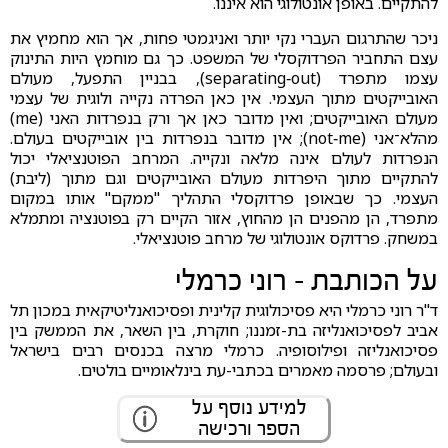
להתקיים. באופן אונטולוגי הוא איננו.
ניכר שהתרגום העברי נקי יותר ואניגמטי פחות, אך הוא מחמיץ את
עצם התחביר הפרדוקסלי של המשפט. כך גם מוחמץ היות התינוק
עצמו מתפרד (separating‑out), בבניין התפעל, מעולם
האובייקטים מתוך העצמי. אין כאן הפרדה נקייה ולוגית של עצמי
מעולם האובייקטים; ואין מדובר כאן אך ורק בנפרדות האני (me)
מהלא־אני (not‑me); אין מדובר בנפרדות בין אובייקטים בעולם.
הנפרדות לעולם אינה מלאה ונקייה. המרחב הפוטנציאלי יכול
להתקיים מתוך היפרדות מעולם האובייקטים וגם מתוך (ליבת)
העצמי. כך שבאופן פרדוקסלי התהליך "ממקם" אותו במקום
מתפרד, הן מהפנים הן מהחוץ, אזור הקיים רק בפוטנציה ומתמלא
במשחק. פרדוקס אונטולוגי של מרחב פוטנציאלי.
על הכותבת - רוני כרמלי
ד"ר רוני כרמלי היא פסיכולוגית קלינית ופסיכואנליטיקאית במכון תל
אביב לפסיכואנליזה בת-זמננו; חוקרת, בין השאר, את הממשק בין
פסיכואנליזה ופילוסופיה. כרמלי מרצה בכנסים רבים בישראל
ובעולם; פרסמה מאמרים בכתבי-עת בינלאומיים בולטים.
למידע נוסף על
הספר ורכישה