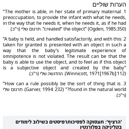
הערות שוליים
1. ‎‎"The mother is able, in her state of primary maternal
preoccupation, to provide the infant with what he needs,
in the way that he needs it, when he needs it, as if he had
"created" the object" (Ogden, 1985:350). תרגום שלי (ר"כ).
2. ‎‎"A baby is held, and handled satisfactorily, and with this
taken for granted is presented with an object in such a
way that the baby's legitimate experience of
omnipotence is not violated. The result can be that the
baby is able to use the object, and to feel as if this object
is a subjective object and created by the baby"
(Winnicott, 1971[1967b]:112)
.
ההדגשה שלי (ר"כ).
3. ‎‎"How can a rule possibly be the sort of thing that is
found in the natural world?"
(Garver, 1994: 232). תרגום שלי
(ר"כ)
.
'הרציף': תעסוקה לפסיכותרפיסטים בשילוב לימודים
בקליניקה בפלורנטין