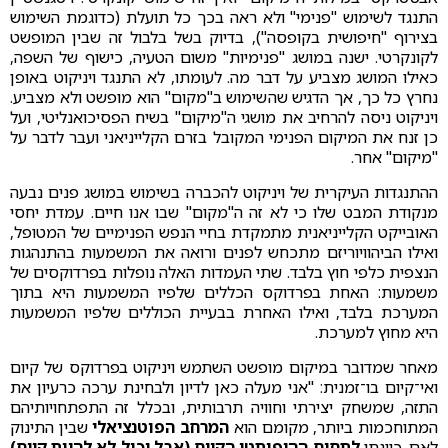
התנגד לשימוש "פנימי" ולא ראה בכך כל תועלת (כדוגמת השימוש
בצירוף "חיפושית בקופסה"), בדיוק בשל בלבול זה שבין המופשט
לקונקרטי. ישנה במושג "פנימיות" משום הטעיה, כישוף של השפה,
כאילו המושג מצביע על דבר מה. לעומתו, לא התנגד ויניקוט באופן
נחרץ כל כך, אך הדגיש שהשימוש ב"מקום" הוא מופשט ולא מצביע.
ויניקוט ניסה להרחיב את מושגי ה"מיקום" בשיח הפסיכואנליטי, ועל
כן זנח את המיקום הפנימי המקובל בזרם הקלייניאני ועבר לדבר על
"מיקום" אחר.
ההתנגדות העיקרית של ויניקוט להכברה בשימוש במושג פנים נבעה
מנקודת המבט שלו כי לא זה ה"מקום" שבו אנו חיים. עמדת יחסי
האובייקט הקלייניאנית מתמקדת בחיי הנפש הפנימיים של המטופל,
ואילו הביהוויוריזם מתכחש לפנים ורואה את המשמעות בהתנהגות
הנצפית כלפי חוץ בלבד. שתי העמדות האלה נופלות בפרדוקסים של
משמעות: האחת בפרדוקס הכללים שלפיו המשמעות היא בתוך
המערכת בלבד, ואילו האחרת בבעיית הכוללים שלפיו המשמעות
היא מחוץ למערכת.
מאחר שמדובר במיקום מופשט השתמש ויניקוט בפרדוקס של קיום
ואי־קיום בו־זמנית: "אני מעלה כאן לדיון ולבחינת ערכה כרעיון את
התזה, שמשחק יצירתי וחוויה תרבותית, ובכלל זה התפתחויותיהם
המתוחכמות ביותר, מקומם הוא
המרחב הפוטנציאלי
שבין התינוק
לאם. כוונתי
לתחום ההיפותטי הקיים (אבל יכול לא להיות קיים)