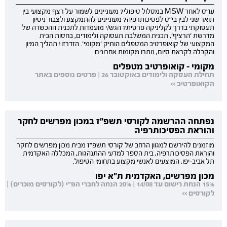
עו"ס לאחר MSW במסלול טיפולי? מעוניינים לשמור על רצף מקצועי בין
תואר שני לבין בי"ס לפסיכותרפיה? מעוניינים להתמקצע ולצבור ניסיון
תעסוקתי בדרך לקליניקה פרטית? הגש/י מועמדות לתכנית ההכשרה של
מדרשת 'הרציף', תכנית המשלבת תעסוקה ולימודים, בחסות הבית
המקצועי של קואופרטיב המטפלים הותיק 'מקומי'. הזדרזו! תהליך המיון
והקבלה לקראת סיום, נותרו מקומות אחרונים
מקומי - קואופרטיב מטפלים
תחילת העסקה ולימודים באוקטובר 26 | פרטים נוספים באתר
הקואופרטיב >>
נפתחה ההרשמה לקורסי תשפ"ז במכון מפרשים לחקר
והוראת הפסיכותרפיה
מוזמנים להירשם למגוון הרחב של קורסי תשפ"ז מבית מכון מפרשים לחקר
והוראת הפסיכותרפיה, בית הספר למדעי ההתנהגות, המכללה האקדמית
תל אביב-יפו, המוצעים לאנשי מקצוע בתחומי הטיפול.
מכון מפרשים, האקדמית ת"א יפו
15% הנחת רישום עד 14/08 | 20% הנחה לחברי הפ"י (לקורסים מוכרים) |
לקורסים >>