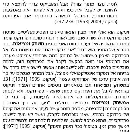
לומר, נוצר מתוך צורך? אבל האובייקט צריך להימצא כדי
להיווצר. יש לקבל זאת כפרדוקס, ולא לפתור זאת באמצעות
ניסוח־מחדש, המבטל לכאורה בתחכומו את הפרדוקס
(ויניקוט, 2009 [1963]: 238‑237).
ויניקוט הוא אולי יחיד מבין התאורטיקנים הפסיכואנליטיים שניסח
את פרדוקס התקשורת שוב ושוב לאורך הגותו. מושג הפרדוקס עומד
במרכז התאוריה שלו ועובר כחוט השני בספרו
משחק ומציאות.
כבר
במבוא של הספר הוא כתב: "אני מבקש להסב את תשומת הלב אל
הפרדוקס הצפון בשימושו של התינוק במה שכיניתי אובייקט מעבר.
את תרומתי אני רואה בבקשה לקבל את הפרדוקס הזה, להיות
סובלניים כלפיו ולכבדו, ולא ליישב אותו. אפשר ליישב אותו בדרך של
בריחה אל תפקוד אינטלקטואלי מפוצל, אבל המחיר שנשלם על כך
הוא אובדן ערכו של הפרדוקס עצמו" (ויניקוט, 1995 [1971]: 31).
ב
משחק ומציאות
וגם במאמרים נוספים אחרים הפציר ויניקוט
בקוראיו לקבל את הפרדוקס כמות שהוא - כפרדוקס, ולא לנסות
לפותרו. הפרדוקסליות כה אינהרנטית לרעיונותיו, עד כדי כך
ש
משחק ומציאות
מסתיים במילים: "פער זה בין השגה [
conception] לתפיסה, מספק חומר עשיר לעיון. אני מניח את קיומו
של פרדוקס מהותי, שאנו מוכרחים לקבלו, ואשר לא נועד ליישוב.
פרדוקס זה, שהוא מרכזי למושג, יש להניח לו להתקיים ולהשלים עמו
למשך פרק זמן, בטיפול בכל תינוק ותינוק" (ויניקוט, 1995 [1971]:
164).