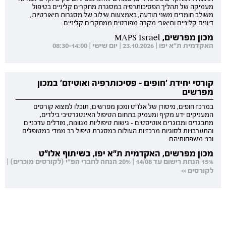
מעמיקה של תהליך הפסיכותרפיה במסגרת מחקרים קליניים בטיפול
משולב חומרים משני תודעה, באמצעות שילוב של מסגרות תיאורטיות,
דיונים קליניים ותיאורי מקרה מפורטים ממחקרים קליניים.
מכון מפרשים, MAPS Israel
האקדמית ת"א יפו | 23.10.2026 | יום שישי | 08:30-14:00
קורסי יחידת 'חופים - פסיכותרפיה ואוטיזם' במכון
מפרשים
במרכז חופים, מיסודן של אלו"ט ומכון מפרשים, תוכלו למצוא קורסים
המעניקים ידע מקיף ומעמיק בתחום הטיפול האינטגרטיבי בילדים,
מתבגרים ומבוגרים אוטיסטים - גישות טיפוליות מגוונות, מודלים עדכניים
והתערבויות לסוגיות מרכזיות העולות במסגרת טיפול רב ממדי במטופלים
ובני משפחותיהם.
מכון מפרשים, האקדמית ת"א יפו, בשיתוף אלו"ט
15% הנחת רישום עד 14/08 | 20% הנחה לחברי הפ"י (לקורסים מוכרים) |
לקורסים >>