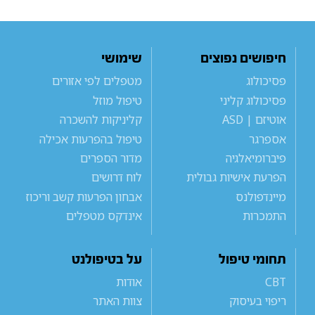
חיפושים נפוצים
שימושי
פסיכולוג
מטפלים לפי אזורים
פסיכולוג קליני
טיפול מוזל
אוטיזם | ASD
קליניקות להשכרה
אספרגר
טיפול בהפרעות אכילה
פיברומיאלגיה
מדור הספרים
הפרעת אישיות גבולית
לוח דרושים
מיינדפולנס
אבחון הפרעות קשב וריכוז
התמכרות
אינדקס מטפלים
תחומי טיפול
על בטיפולנט
CBT
אודות
ריפוי בעיסוק
צוות האתר