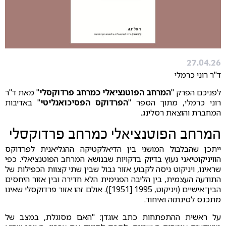
27.04.26
ד"ר רוני כרמלי
לפניכם הפרק "
המרחב הפוטנציאלי כמרחב פרדוקסלי
" מאת ד"ר
רוני כרמלי, מתוך הספר "
הפרדוקס הפסיכואנליטי
" באדיבות
המחברת והוצאת רסלינג.
המרחב הפוטנציאלי כמרחב פרדוקסלי
ייתכן שהבלבול המושגי בין הדיאלקטיקה ההגליאנית לפרדוקס
הוויניקוטיאני נעוץ בדיוק בדקויות שבנושא המרחב הפוטנציאלי. כפי
שראינו, ויניקוט ניסה לקבוע אזור גבול שבין שתי קצוות הכפילות של
התודעה העצמית, בין הליבה הפנימית הלא חדירה ובין אזור היחסים
הבין־אישיים (ויניקוט, 1995 [1951]). אולם זהו אזור פרדוקסלי שאינו
מתכנס לסינתזה ואיחוד.
על ראשית ההתפתחות כתב אוגדן: "האם מסוגלת, במצב של