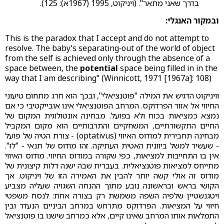
בדרך שאני מתאר". (ויניקוט, 1995 (1967א): 125).
ובמקור האנגלי:
This is the paradox that I accept and do not attempt to
resolve. The baby's separating‑out of the world of object
from the self is achieved only through the absence of a
space between, the
potential
space being filled in in the
way that I am describing" (Winnicott, 1971 [1967a]: 108)
וויניקוט הדגיש את המילה "פוטנציאלי", ובכך הוא חרג מתחום טיעוני
החיווי אל אזור הפרדוקס. המרחב הפוטנציאלי אינו אובייקטיבי כי אם
נמצא כמציאות בכוח ולא בפועל. מבחינה אונטולוגית המקום של
החיים התקשורתיים, המשחקיים והתרבותיים הוא מקום המקביל
מבחינה תחבירית למודוס האיווי (optativus) - צורת הטיה של פועל
- שעשיר למשל ביוונית האטית העתיקה. זהו מודוס של תנאי - "לוּ".
אין בו התחייבות למציאות, כפי שקורה במודוס החיווי. מודוס האיווי
מתייחס למציאות פוטנציאלית. בעברית שבה ישנה דלות קיצונית של
מודוס זה אולי קשה יותר להבין את האמירה הזו של ויניקוט. אך
הקושי בראש ובראשונה נובע מתוך ההנחה השגויה שעליה מצביע
ויטגנשטיין שלפיה השפה משמשת רק בצורה אחת: לנסח משפטי
חיווי על המציאות. הפרדוקס מתרחש במרחב הביניים הנעדר ובין
התמלאות אותו המרחב שאינו קיים, אלא כמרחב שישנו בו פוטנציאל