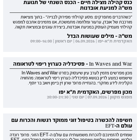
כנס קהילה מצילה חיים - הכנס השנתי של תנועת
מש"ה למניעת אובדנות
"כשהדברים מתפרקים: מסע קהילתי מפירוק לבנייה" - בתוך מציאות
מורכבת של אובדן, ערעור ומלחמה מתמשכת, אנו מזמינים אתכם למפגש
קהילתי מעמיק העוסק במניעת אובדנות, ביצירת עוגנים ובמציאת תקווה.
מש"ה - מילים שעושות הבדל
האקדמית ת"א-יפו | 06.09.2026 | יום ראשון | 09:00-16:00
In Waves and War - פסיכדליה כערוץ ריפוי לטראומה
מכון מפרשים מזמין לערב עיון שיעסוק בסרט In Waves and War
שישמש כמצע לדיון בנושא פסיכדליה כערוץ ריפוי לטראומה: מהחוויה
הקלינית לידע מחקרי. בהנחיית פרופ' שרון זין ביימן ויואב בר יוסף.
מכון מפרשים, האקדמית ת"א יפו
מפגש מקוון | 07.09.2026 | יום שני | 20:00-21:30
חשיפה להכשרה בטיפול זוגי ממוקד רגשות והכרות עם
עולם ה-EFT
שמחים להזמינכם להכרות משמעותית עם עולם ה-EFT הזוגי. פרופ' רונדה