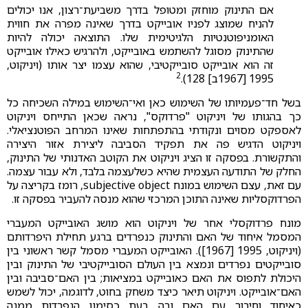
אם התינוק מוחזק ומטופל בדרך משביעת־רצון, אנו יכולים
להניח שמוצג לפניו אובייקט בדרך שאינה מפרה את חווית
האומניפוטנטיות הלגיטימית שלו. התוצאה יכולה להיות
שהתינוק מסוגל להשתמש באובייקט, ולהרגיש כאילו אובייקט
זה הוא אובייקט סובייקטיבי, שהוא עצמו יצר אותו (ויניקוט,
2
1995 [1967ב] 128).
בשל חד־פעמיותו של השימוש כאן ואי־השימוש במילה השכיחה כל
כך בהגותו של ויניקוט "פרדוקס", נראה שכאן התייחס ויניקוט
לאספקט מסוים ונקודתי בהתפתחות שאינו המרחב הפוטנציאלי.
ויניקוט הדגיש פה את תפקיד הסביבה ליצירת אזור היצירה
והתקשורת. בפסקה זו הציג ויניקוט את הקוטב האדנותי של התינוק,
החלק של התודעה העצמית שהיא כשלעצמה בלבד, ולא עבור עצמה.
עם זאת, עצם השימוש במונח subjective object, רומז בקריצה על
הפרדוקסליות שאינה התוכן המרכזי שהוא מנסה להעביר בפסקה זו.
מונח פרדוקסלי אחר של ויניקוט הוא מושג האובייקט המעברי
המסמל איחוד של האם והתינוק כנפרדים ברגע תחילת היפרדותם
(ויניקוט, 1995 [1967]). האובייקט המעברי מסמל קשר ראשוני בין
סובייקטים נפרדים ונמצא בין העולם הסובייקטיבי של התינוק ובין
היכולת לתפוס את האם כאובייקט במציאות; בין האם־סביבה ובין
האם־אובייקט. ויניקוט תיאר כיצד משחק בחוט, לדוגמה, יכול לשמש
כאיחוד וחיבור עם האם ובה בעת כסימון הנפרדות ממנה