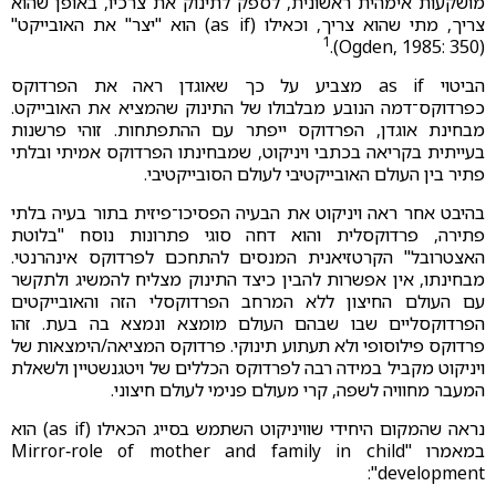
מושקעות אימהית ראשונית, לספק לתינוק את צרכיו, באופן שהוא
צריך, מתי שהוא צריך, וכאילו (as if) הוא "יצר" את האובייקט"
1
.
(Ogden, 1985: 350)
הביטוי as if מצביע על כך שאוגדן ראה את הפרדוקס
כפרדוקס־דמה הנובע מבלבולו של התינוק שהמציא את האובייקט.
מבחינת אוגדן, הפרדוקס ייפתר עם ההתפתחות. זוהי פרשנות
בעייתית בקריאה בכתבי ויניקוט, שמבחינתו הפרדוקס אמיתי ובלתי
פתיר בין העולם האובייקטיבי לעולם הסובייקטיבי.
בהיבט אחר ראה ויניקוט את הבעיה הפסיכו־פיזית בתור בעיה בלתי
פתירה, פרדוקסלית והוא דחה סוגי פתרונות נוסח "בלוטת
האצטרובל" הקרטזיאנית המנסים להתחכם לפרדוקס אינהרנטי.
מבחינתו, אין אפשרות להבין כיצד התינוק מצליח להמשיג ולתקשר
עם העולם החיצון ללא המרחב הפרדוקסלי הזה והאובייקטים
הפרדוקסליים שבו שבהם העולם מומצא ונמצא בה בעת. זהו
פרדוקס פילוסופי ולא תעתוע תינוקי. פרדוקס המציאה/הימצאות של
ויניקוט מקביל במידה רבה לפרדוקס הכללים של ויטגנשטיין ולשאלת
המעבר מחוויה לשפה, קרי מעולם פנימי לעולם חיצוני.
נראה שהמקום היחידי שוויניקוט השתמש בסייג הכאילו (as if) הוא
במאמרו "Mirror‑role of mother and family in child
development":