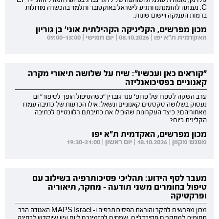
גולדמן, מומחית עולמית ושותפה של לז גרינברג בפיתוח המודל הזוגי EFT-
C, נענתה להזמנתנו ותגיע לישראל באוקטובר ותלמד בהכשרה מודולות
ברמות העמקה ויישום שונות.
מכון מפרשים, הקליניקה הקהילתית אוני' בן גוריון
האקדמית ת"א יפו | 08.10.2026 | יום חמישי | 09:00-13:00
"קוראים כאן ועכשיו": שיח על שלושה תיאורי מקרה
קאנוניים בפסיכואנליזה
ערב השקה לספרו של פרופ' ענר גוברין "כשהטיפול הופך לסיפור" ובו
נעסוק בשלושה טקסטים קאנוניים ונשאל: אילו הכרעות של כתיבה עמדו
מאחוריהם? כיצד העקרונות שהובילו את כתיבתם רלוונטיים לכתיבה
הקלינית כיום?
מכון מפרשים, האקדמית ת"א יפו
מפגש מקוון | 18.10.2026 | יום ראשון | 19:30-21:00
מעבר לסף הידוע: תהליכי פסיכותרפיה בשילוב עם
טיפול בחומרים משני תודעה - מחקר, תיאוריה
ופרקטיקה
מכון מפרשים לחקר והוראת הפסיכותרפיה ו- MAPS Israel האגודה הרב
תחומית למחקרים פסיכדליים, שמחים להזמינכם ליום עיון שיוקדש לבחינה