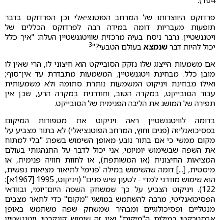
פרדוקס היווצרותו של המרחב הפוטנציאלי וכן הפרדוקס בדבר
תופעות מעבריות דומה במידה רבה לפרדוקס הכללים של
ויטגנשטיין. גרבר ניסח בעיה מרכזית שוויטגנשטיין העלה: "איך כלל
3
יכול להיות דבר
שנמצא
בעולם הטבעי?"
אם משמעות הייצוג שלו נזקק הסובייקט הוא חיצוני לו, הרי שאין לו
מובן כלל. מבחינת ויטגנשטיין, המשמעות מתבדרת עד אין־סוף;
ואילו מבחינת ויניקוט המשמעות נותרת סתומה ולא משמעותית
עבור הסובייקט, במקרה הטוב, וחודרנית במקרה הרע, שכן אין
תפירה של המושג את הליבה הפנימית של הסובייקט.
בדומה לוויטגנשטיין ראה ויניקוט את מטפורות המיקום
בפסיכואנליזה (פנים וחוץ, המרחב הפוטנציאלי) לא בתור מצביע על
מקום ממשי כי אם בתור נובע מאופן השימוש בשפה: "בלי למתוח
את השפה שבשימוש יומיומי, אני יכול לדבר על התנהגותי בעולם
המציאות החיצונית (או המשותפת), או לחוות חוויה פנימית, או
מיסטית, [...] דומה שהשימוש במילה 'פנימי' לתיאור מציאות נפשית,
הוא שימוש מודרני למדי - לטעון שיש פנים" (ויניקוט, 1995 [1967א]:
122). ויניקוט הצביע על כך שמשחק השפה היום־יומי, ובוודאי
הפסיכואנליטי, מרבה להשתמש במושגי "מקום" כדי לתאר מצבים
מנטליים ופסיכולוגיים ומבהיר שמשחק שפה משתמש באופן
אבסטרקטי במילות ה"מיקום" ואין זה שימוש קונקרטי. ויטגנשטיין