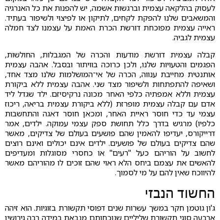
לעסוק בהלקאה עצמית וברגשות אשמה, יש להפנות את כל האנרגיה
והמשאבים שלנו להפקת לקחים, לתיקון או לפיצוי ולשיפור בעתיד.
ראייה עצמית מפוכחת דורשת הכרת האמת על עצמנו לצד חמלה
עצמית לגביה.
קבלה עצמית דורשת מודעות והכרה של המגבלות, החולשות,
הפגמים והטעויות שלנו, ולכן כרוכה בוויתור ובסבל. אהבה עצמית
אותנטית מחייבת ענווה, הכרה של אי־המושלמות שלנו מצד אחד,
ושאיפה להתפתחות ולשיפור מצד שני. אהבה עצמית ללא ביקורת
עצמית וללא אמפתיה כלפי האחר מכונה נרקיסיזם. ילד שגדל ליד
אדם עם קבלה עצמית מופרזת (ללא ביקורת עצמית בריאה, ריכוז
עצמי עד כדי חוסר ראיית האחר, ומכאן חוסר דאגה והתחשבות
כלפיו) מרגיש בדרך כלל תחושת ספק עצמי עמוקה. ילדים, אמר
דרייקורס, יעדיפו להאמין שהם פושעים בעולם של צדיקים, מאשר
שהם צדיקים בעולם של פושעים. ילדים אינם יכולים ואינם רוצים
לחשוב על הוריהם כעל "רעים" או כחסרי מסוגלות ומעדיפים
להאשים את עצמם ביחס הלא ראוי שהם זוכים לו מהוריהם מאשר
להיווכח שאין להם על מי לסמוך.
החשוד הנבזי
ג'ון גוטמן חקר במשך עשרות שנים דפוסי תקשורת בזוגיות. הוא זיהה
ארבעה סוגי תקשורת שליליים שנוכחותם מנבאת במידה רבה גירושין