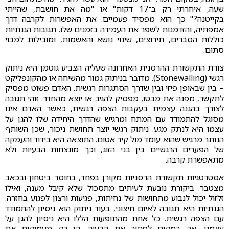
שעה, איחרתי רק ב־17 דקות" או "מה את חושבת, שהייתי
בקייטנה?" כך הוא מפסיד פעמיים: את האפשרות לקרבה דרך
אמפתיה, והזדמנות לשפר את העמידה בזמנים שלו. תגובות הגנתיות
כוללות הסברים, תירוצים, שינוי נושא והאשמות, ומובילות למבוי
סתום.
צורת התקשורת ההרסנית האחרונה שעליה הצביע גוטמן היא ניתוק
רגשי (Stonewalling). מדובר בניתוק גמור מהשיחה או מהקונפליקט
– בין שבאופן פיזי ובין שדרך הסתגרות רגשית. האדם פשוט מפסיק
לתקשר, מפנה את מבטו, מפסיק להגיב או יוצא מהחדר. זוהי תגובה
לצורך בהגנה עצמית בעקבות הצפה רגשית, כאשר האדם אינו
מסוגל להתמודד עם המתח ומרגיש שהדרך היחידה שלו להגן על
עצמו היא לנתק מגע. ניתוק רגשי יוצר תחושת ניכור, שכן השותף
הנותר מרגיש שהוא עומד מול קיר אטום. התוצאה היא בידוד והעמקה
של הפערים הרגשיים בין בני הזוג, וכך מונצחות הבעיות ולא
מתאפשרת קרבה.
אסטרטגיות תקשורת הרסניות מקורן בפחד, בחוסר ביטחון ובכאב
מצטבר. ביקורת נובעת לעיתים מתסכול שלא קיבל מענה, ואילו
זלזול יכול לנבוע מתחושות של נחיתות, פגיעות ורצון לפגוע בחזרה.
הגנתיות היא תגובה לאיום חיצוני, בעוד ניתוק הוא ניסיון להתמודד
עם הצפה רגשית. כל אחת מהתופעות הללו היא ניסיון להגן על
עצמנו, אך במקום לפתור את הבעיה, הן רק מעמיקות את