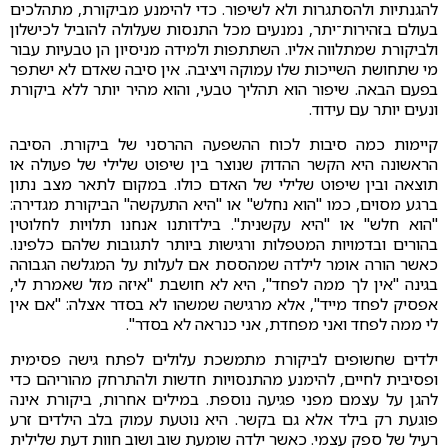
להגנתיות ולהסתגרות ולא לשיפור. כדי להימנע מביקורת, מתהלכים
בעולם בזהירות־יתר, נמנעים מכל התנסות שעלולה להוביל לכישלון
ולביקורת שמתלווה אליו. השתתפות ולמידה מניסיון הן טבעיות עבור
מי שתחושת השייכות שלו עמוקה ויציבה. אין סיבה שאדם לא ישתפר
בפעם הבאה. שיפור הוא תהליך טבעי, והוא מהיר יותר ללא ביקורת
ונעים יותר עם עידוד.
קיימות כמה סיבות לכוח ההשפעה ההרסני של ביקורת. הסיבה
הראשונה היא הקשר ההדוק שנוצר בין שיפוט שלילי של פעולה או
תוצאה ובין שיפוט שלילי של האדם כולו. במקום לתאר מצב נתון
ברגע מסוים, כמו "הוא נחלש" או "היא התעקשה" הביקורת מגדירה:
"הוא חלש" או "היא עקשנית". בילדותנו אנחנו תלויות לחלוטין
בהורים ובדמויות המטפלות ורגישות ביותר לתגובות שלהם כלפינו.
כאשר הורה אומר לילדה שמהססת אם לעלות על המגלשה הגבוהה
בגינה "אין לך ממה לפחד", היא לא חושבת "איזה מזל שאמרת לי,
אפסיק לפחד מייד", אלא מרגישה שמשהו לא בסדר אצלה: "אם אין
לי ממה לפחד ואני מפחדת, אני כנראה לא בסדר".
ילדים שחשופים לביקורת מתמשכת עלולים לפתח גישה פסימית
ופסיבית לחיים, להימנע מהתנסויות חדשות ולהתרחק מהוריהם כדי
להגן על עצמם מפני פגיעה נוספת. במילים אחרות, ביקורת אינה
פוגעת רק בילד אלא גם בקשר. היא נוטעת עמוק בלב הילדים זרע
רעיל של ספק עצמי. כאשר ילדה שומעת שוב ושוב חוות דעת שלילית