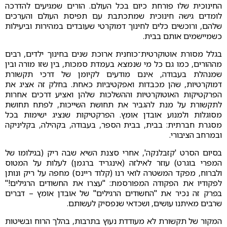
החינוכית שלו פורחת כיום בכל העולם. הורים שמגיעים להדרכה
לומדים גישה חינוכית שמתכתבת עם תפיסת העולם והערכים
שלהם, ורוכשים כלים לחינוך דמוקרטי שעובדים במהירות וביעילות
כשמיישמים אותם בבית.
בגלל מסורת אוטוקרטית־כוחנית ארוכת שנים בחינוך ילדים, רבים
מההורים, כמו גם כל מי שנמצא בעמדת סמכות, בין שזו מורה ובין
שמנהלת בעבודה, אינם מודעים לקיומן של דרכי תקשורת
דמוקרטיות, שהן מכבדות ואפקטיביות כאחת. בחלק זה אציג את
הפרקטיקות האוטוקרטיות וההשלכות שלהן ואציע דרכים אחרות
לתקשורת על מנת להגביר את תחושת השייכות, לפתח תחושת
מסוגלות ולמנוע אובדן אומץ. הפרקטיקות שנציג ישימות בכל
מסגרת חברתית: בבית, בבית הספר, בעבודה, בקהילה, בקליניקה
ובמרחב הציבורי.
בסיום הסרט 'קזבלנקה', אחרי סצנת השיא שבה ריק (בגילומו של
המפרי בוגרט) עוזר לאילזה (אינגריד ברגמן) לעלות על המטוס
ולברוח, מפקד המשטרה לואי רנו (קלוד ריינס) מחפה על ריק ונותן
לפקודיו את הפקודה המפורסמת: "עצרו את החשודים הרגילים!"
בפרק זה נכיר את "החשודים הרגילים" של אובדן אומץ – דברים
שרבים מאיתנו עושים, ושכדאי שנפסיק לעשותם.
המקור של תקשורת לא מעודדת נעוץ בתרבות, בהלך הרוח ובשיטות