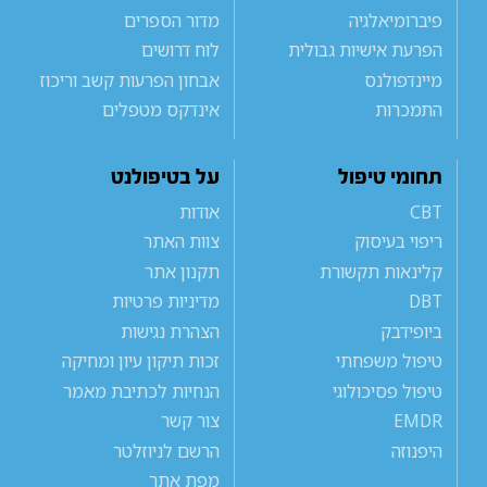
פיברומיאלגיה
מדור הספרים
הפרעת אישיות גבולית
לוח דרושים
מיינדפולנס
אבחון הפרעות קשב וריכוז
התמכרות
אינדקס מטפלים
תחומי טיפול
על בטיפולנט
CBT
אודות
ריפוי בעיסוק
צוות האתר
קלינאות תקשורת
תקנון אתר
DBT
מדיניות פרטיות
ביופידבק
הצהרת נגישות
טיפול משפחתי
זכות תיקון עיון ומחיקה
טיפול פסיכולוגי
הנחיות לכתיבת מאמר
EMDR
צור קשר
היפנוזה
הרשם לניוזלטר
מפת אתר