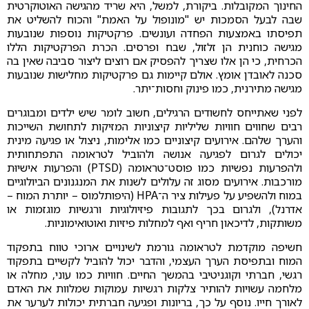
החינוך המקובלות. ביקורת, למשל, היא שריד מהגישה האוטוקרטית
שבה לבעל הסמכות יש "מונופול על האמת" והכוח להשליט את
תפיסתו באמצעות הפחדה ועונשים. פרקטיקות נוספות שנובעות
מגישה כוחנית הן זלזול, שבח ופרסים. הכרת הפרקטיקות הללו
הכרחית, כי הן אלו שצריך להפסיק אם רוצים ליצור סביבה שאין בה
סכנה לאובדן אומץ. אולם קיימות גם פרקטיקות מחלישות שנובעות
מגישה מתירנית, כמו פינוק וחסות־יתר.
לפני שאתייחס לחשודים הרגילים, חשוב לומר שיש ילדים ומבוגרים
רבים שחווים חוויות שליליות קיצוניות המזיקות לתחושת השייכות
והערך שלהם. אירועים קיצוניים כמו אלימות, ניצול או פגיעה מינית
יכולים לגרום לפגיעה אנושה ולהוביל לטראומה התפתחותית
ולהפרעות נפשיות כמו פוסט־טראומה (PTSD) והפרעות אישיוּת
מורכבות. אירועים מסוג זה עלולים לשנות את המנגנונים הביולוגיים
במוח ולהשפיע על פעילות ציר ה־HPA (היפותלמוס – יותרת המוח –
אדרנל), ולגרום בכך לתגובות פיזיולוגיות ורגשיות מוגזמות או
משותקות, לדיכאון חריף ואף למחלות פיזיות ואוטואימוניות.
חשיפה מוקדמת לטראומה גורמת לשינויים ארוכי טווח בתפקוד
המוח ובתפיסת הערך העצמי, והדבר יכול להוביל לקשיים בתפקוד
רגשי, חברתי וקוגניטיבי בהמשך החיים. חוויות כמו עוני, מחלה או
מלחמה עשויות להותיר צלקות רגשיות עמוקות שמלוות את האדם
לאורך חייו. נוסף על כך, בריונות ופגיעה חברתית יכולות לערער את