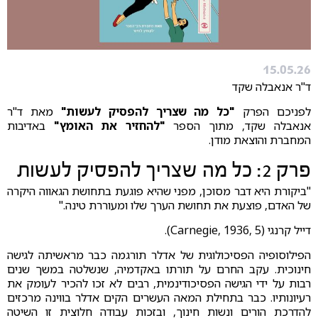
15.05.26
ד"ר אנאבלה שקד
לפניכם הפרק
"כל מה שצריך להפסיק לעשות"
מאת ד"ר
אנאבלה שקד, מתוך הספר
"להחזיר את האומץ"
באדיבות
המחברת והוצאת מודן.
פרק 2: כל מה שצריך להפסיק לעשות
"ביקורת היא דבר מסוכן, מפני שהיא פוגעת בתחושת הגאווה היקרה
של האדם, פוצעת את תחושת הערך שלו ומעוררת טינה."
דייל קרנגי (Carnegie, 1936, 5).
הפילוסופיה הפסיכולוגית של אדלר תורגמה כבר מראשיתה לגישה
חינוכית. עקב החרם על תורתו באקדמיה, שנשלטה במשך שנים
רבות על ידי הגישה הפסיכודינמית, רבים לא זכו להכיר לעומק את
רעיונותיו. כבר בתחילת המאה העשרים הקים אדלר בווינה מרכזים
להדרכת הורים ונשות חינוך, ובזכות עבודה חלוצית זו השיטה