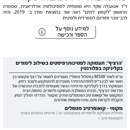
ד"ר אנאבלה שקד היא מומחית לפסיכולוגיה אדלריאנית, שספרה
הראשון "לקפוץ למים" ראה אור בהוצאת מודן ב־ 2019, והיה
לרב־מכר ותורגם לספרדית ולסינית.
למידע נוסף על
הספר ורכישה
'הרציף': תעסוקה לפסיכותרפיסטים בשילוב לימודים
בקליניקה בפלורנטין
עו"ס לאחר MSW במסלול טיפולי? מעוניינים לשמור על רצף מקצועי בין
תואר שני לבין בי"ס לפסיכותרפיה? מעוניינים להתמקצע ולצבור ניסיון
תעסוקתי בדרך לקליניקה פרטית? הגש/י מועמדות לתכנית ההכשרה של
מדרשת 'הרציף', תכנית המשלבת תעסוקה ולימודים, בחסות הבית
המקצועי של קואופרטיב המטפלים הותיק 'מקומי'. הזדרזו! תהליך המיון
והקבלה לקראת סיום, נותרו מקומות אחרונים
מקומי - קואופרטיב מטפלים
תחילת העסקה ולימודים באוקטובר 26 | פרטים נוספים באתר
הקואופרטיב >>