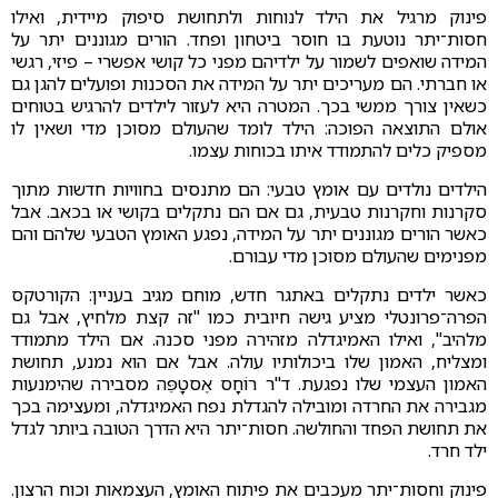
פינוק מרגיל את הילד לנוחות ולתחושת סיפוק מיידית, ואילו
חסות־יתר נוטעת בו חוסר ביטחון ופחד. הורים מגוננים יתר על
המידה שואפים לשמור על ילדיהם מפני כל קושי אפשרי – פיזי, רגשי
או חברתי. הם מעריכים יתר על המידה את הסכנות ופועלים להגן גם
כשאין צורך ממשי בכך. המטרה היא לעזור לילדים להרגיש בטוחים
אולם התוצאה הפוכה: הילד לומד שהעולם מסוכן מדי ושאין לו
מספיק כלים להתמודד איתו בכוחות עצמו.
הילדים נולדים עם אומץ טבעי: הם מתנסים בחוויות חדשות מתוך
סקרנות וחקרנות טבעית, גם אם הם נתקלים בקושי או בכאב. אבל
כאשר הורים מגוננים יתר על המידה, נפגע האומץ הטבעי שלהם והם
מפנימים שהעולם מסוכן מדי עבורם.
כאשר ילדים נתקלים באתגר חדש, מוחם מגיב בעניין: הקורטקס
הפרה־פרונטלי מציע גישה חיובית כמו "זה קצת מלחיץ, אבל גם
מלהיב", ואילו האמיגדלה מזהירה מפני סכנה. אם הילד מתמודד
ומצליח, האמון שלו ביכולותיו עולה. אבל אם הוא נמנע, תחושת
האמון העצמי שלו נפגעת. ד"ר רוֹחָס אֶסטָפֵּה מסבירה שהימנעות
מגבירה את החרדה ומובילה להגדלת נפח האמיגדלה, ומעצימה בכך
את תחושת הפחד והחולשה. חסות־יתר היא הדרך הטובה ביותר לגדל
ילד חרד.
פינוק וחסות־יתר מעכבים את פיתוח האומץ, העצמאות וכוח הרצון.