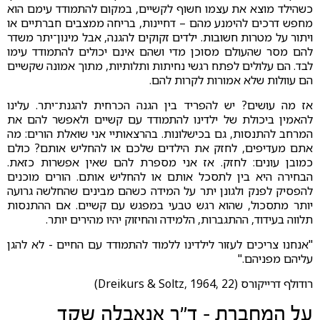
כשהילד מוצא את עצמו חשוף לקשיים, במקום להתמודד עימם הוא
מחפש דרכים להימנע מהם – דחיינות, בריחה ממצבים חברתיים או
ויתור על מטרות חשובות. ילדים זקוקים להגנה, אבל מינון־יתר משדר
להם מסר שהעולם מסוכן מדי ושהם אינם יכולים להתמודד עימו
לבד. הם עלולים לפתח רגשי נחיתות ותלותיות, מתוך אמונה שקשיים
הם עוולות שלא אמורות לקרות להם.
אז מה עושים? יש להפריד בין הגנה הכרחית להגנת־יתר. עלינו
להאמין ביכולת של ילדינו להתמודד עם קשיים ולאפשר להם את
המרחב להתנסות, גם בכישלונות. בהרצאותיי אני שואלת הורים: מה
אתם מעדיפים, לחזק את הילדים שלכם או להחליש אותם? כולם
כמובן עונים: לחזק. אז אני מספרת להם שאין אפשרות כזאת.
הבחירה היא בין לתסכל אותם או להחליש אותם. הורים מוכנים
להפסיק לפנק ולגונן יתר על המידה כשהם מבינים שהחלשה גרועה
יותר מתסכול, שהוא רגש טבעי במפגש עם קשיים. אם ההתנסות
תלווה בעידוד, ההתגברות, הלמידה והחיזוק יהיו מהירים יותר.
"אנחנו צריכים לעזור לילדינו ללמוד להתמודד עם החיים - לא להגן
עליהם מפניהם."
רודולף דרייקורס (Dreikurs & Soltz, 1964, 22)
על המחברת - ד"ר אנאבלה שקד