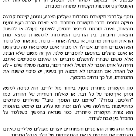
הקונפליקט ומונעות תקשורת פתוחה ומכבדת.
נוסף על דרכי תקשורת מחבלות שעליהן הצביע גוטמן, קיימת קבוצה
מזיקה נוספת: דרכי תקשורת מיותרת. היא יוצרת הרבה רעש ומעט
תוצאות, ואינה תורמת לשיפור יחסים, לשיתוף פעולה או להשגת
תוצאות חיוביות. בין הדרכים המיותרות לתקשורת נמצא מתן
הוראות והנחיות מרובות, או במילה אחת – נדנוד. סוג אחר של נדנוד
הוא הסברים חוזרים. אם ילד או מבוגר אינם עושים את מה שביקשנו
או אינם פועלים בהתאם להסברים שלנו, אין זה משום שלא הבינו,
אלא משום שבחרו להתעלם מדברינו או שאינם מסכימים איתם.
חזרה על אותו הסבר לא תועיל. לאחר דיבור, נחוצה פעולה שלנו – לא
של האחר. אם תגובתנו לא תמצא חן בעיניו, יש סיכוי שישנה את
התנהגותו, ועל כך נרחיב בהמשך.
סוג תקשורת מיותרת נוסף, בייחוד מול ילדים, הוא כניסה למשא
ומתן אין־סופי על כל דבר, או שאלות רטוריות של ההורה, כמו
"הולכים, בסדר?" "סיימנו עם המסך, טוב?" שהילדים מפרשים
כהתייעצות בהחלטה שיש להם זכות וטו עליה. גם שימוש בהגזמות
הוא צורת תקשורת מיותרת, כמו שנראה בהמשך כשנלמד על
ההבדל בין שבח לעידוד.
סוגי התקשורת ההרסניים והמיותרים יוצרים מעגלים שליליים שאינם
מקדמים את היחסים או את ההתפתחות של הילד או של המבוגר.