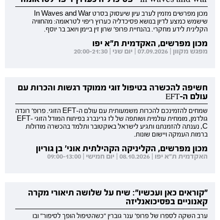
מכון מפרשים מזמין לערב עיון שיעסוק בסרט In Waves and War
שישמש כמצע לדיון בנושא פסיכדליה כערוץ ריפוי לטראומה: מהחוויה
הקלינית לידע מחקרי. בהנחיית פרופ' שרון זין ביימן ויואב בר יוסף.
מכון מפרשים, האקדמית ת"א יפו
מפגש מקוון | 07.09.2026 | יום שני | 20:00-21:30
חשיפה להכשרה בטיפול זוגי ממוקד רגשות והכרות עם
עולם ה-EFT
שמחים להזמינכם להכרות משמעותית עם עולם ה-EFT הזוגי. פרופ' רונדה
גולדמן, מומחית עולמית ושותפה של לז גרינברג בפיתוח המודל הזוגי EFT-
C, נענתה להזמנתנו ותגיע לישראל באוקטובר ותלמד בהכשרה מודולות
ברמות העמקה ויישום שונות.
מכון מפרשים, הקליניקה הקהילתית אוני' בן גוריון
האקדמית ת"א יפו | 08.10.2026 | יום חמישי | 09:00-13:00
"קוראים כאן ועכשיו": שיח על שלושה תיאורי מקרה
קאנוניים בפסיכואנליזה
ערב השקה לספרו של פרופ' ענר גוברין "כשהטיפול הופך לסיפור" ובו