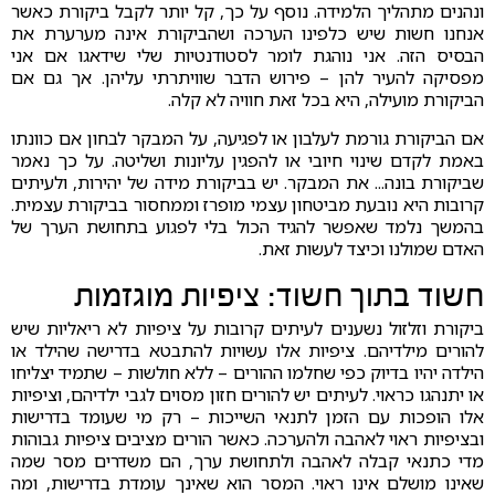
ונהנים מתהליך הלמידה. נוסף על כך, קל יותר לקבל ביקורת כאשר
אנחנו חשות שיש כלפינו הערכה ושהביקורת אינה מערערת את
הבסיס הזה. אני נוהגת לומר לסטודנטיות שלי שידאגו אם אני
מפסיקה להעיר להן – פירוש הדבר שוויתרתי עליהן. אך גם אם
הביקורת מועילה, היא בכל זאת חוויה לא קלה.
אם הביקורת גורמת לעלבון או לפגיעה, על המבקר לבחון אם כוונתו
באמת לקדם שינוי חיובי או להפגין עליונות ושליטה. על כך נאמר
שביקורת בונה... את המבקר. יש בביקורת מידה של יהירות, ולעיתים
קרובות היא נובעת מביטחון עצמי מופרז וממחסור בביקורת עצמית.
בהמשך נלמד שאפשר להגיד הכול בלי לפגוע בתחושת הערך של
האדם שמולנו וכיצד לעשות זאת.
חשוד בתוך חשוד: ציפיות מוגזמות
ביקורת וזלזול נשענים לעיתים קרובות על ציפיות לא ריאליות שיש
להורים מילדיהם. ציפיות אלו עשויות להתבטא בדרישה שהילד או
הילדה יהיו בדיוק כפי שחלמו ההורים – ללא חולשות – שתמיד יצליחו
או יתנהגו כראוי. לעיתים יש להורים חזון מסוים לגבי ילדיהם, וציפיות
אלו הופכות עם הזמן לתנאי השייכות – רק מי שעומד בדרישות
ובציפיות ראוי לאהבה ולהערכה. כאשר הורים מציבים ציפיות גבוהות
מדי כתנאי קבלה לאהבה ולתחושת ערך, הם משדרים מסר שמה
שאינו מושלם אינו ראוי. המסר הוא שאינך עומדת בדרישות, ומה