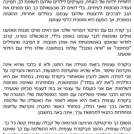
לחוויית ילדות של הזנחה, מעניקים לילדים שלהם תשומת לב, תמיכה
ועזרה מוגזמות לעיתים, בלי לשים לב שבעשותם כך הם מפנים את
הגב לצרכים ולרצונות שלהם עצמם. במילים אחרות, ההזנחה
נמשכת, אך הפעם היא מופנית כלפי עצמם.
כך קורה גם עם הדיבור הפנימי שלנו. אם ראינו פנים מגנות ושמענו
מילים שופטות לגבי עצמנו באופן כללי, וכשכשלנו בפרט, קרוב
לוודאי שנאמץ באוטומטיות את אותן תגובות. זו הסיבה שהמילים
"סתומה" או "איזה טמבל" עולות במחשבה שלנו מייד עם הזיהוי
שטעינו.
ביקורת עצמית כזאת מפילה את רוחנו, ולא זו בלבד שהיא אינה
מקדמת שיפור, אלא שהיא מתעדפת הימנעות, הכחשה והצדקה על
פני למידה. חשוב להבין שמאחורי ביקורת עצמית, במיוחד אם היא
כוללנית ("את לא בסדר") ומתמשכת, מסתתרת שאיפה מוגזמת
לשלמות. אם אני כועסת על עצמי או בזה לעצמי מכיוון שטעיתי,
פירוש הדבר שאיני משלימה עם חוסר המושלמות שלי. המטרה של
ביקורת עצמית כזאת היא אפוא לשמר את האשליה של שלמות.
הודאה בכך שאני רגילה, במיוחד כאשר החברה מקדשת עליונות
ומיוחדות כתנאי לתחושת ערך, אינה באה בחשבון.
משום כך פרקטיקה מרגיעה ומרפאה של קבלה עצמית קשה כל כך.
קבלה עצמית, ההפך מביקורת עצמית, היא ההשלמה עם כך שאיננו