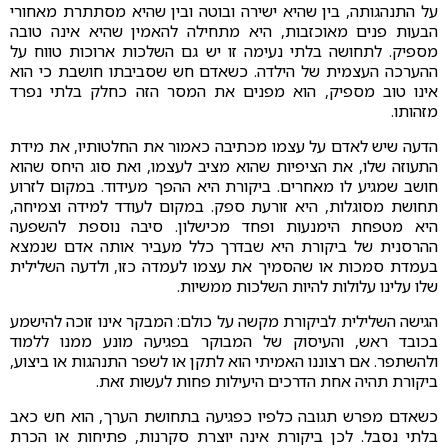
על התנהגותה, בין שהיא ישירה ובוטה ובין שהיא מסתתרת מאחורי
הבעות פנים מאוכזבות, היא מתחילה להאמין שהיא אינה טובה
מספיק. לתחושה בלתי נעימה זו יש גם השלכות ארוכות טווח על
ההערכה העצמית של הילדה. כשאדם חש שסביבתו חושבת כי הוא
אינו טוב מספיק, הוא מפנים את המסר הזה כחלק בלתי נפרד
מזהותו.
הדעה שיש לאדם על עצמו מכתיבה כאמור את החלטותיו, את מידת
התעוזה שלו, את הציפיות שהוא מציב לעצמו, ואת סוג היחס שהוא
חושב שמגיע לו מאחרים. ביקורת היא ההפך מעידוד. במקום לזרוע
תחושת מסוגלות, היא זורעת ספק. במקום לעודד למידה וצמיחה,
היא מטפחת הימנעות ופחד מכישלון. סיבה נוספת להשפעה
ההרסנית של ביקורת היא שבדרך כלל מעביר אותה אדם שנמצא
בעמדת סמכות או שהסמיך את עצמו לעמדה כזו, ולדעה השלילית
שלו עלינו עלולות להיות השלכות ממשיות.
הגישה השלילית לביקורת מקשה על כולם: המבקר אינו זוכה להישמע
בכובד ראש, והעיסוק של המבוקר בפגיעה מונע ממנו ללמוד
ולהשתפר. אם רצוננו האמיתי הוא לתקן או לשפר התנהגות או ביצוע,
ביקורת תהיה אחת הדרכים היעילות פחות לעשות זאת.
כשאדם מפרש תגובה כלפיו כפגיעה בתחושת הערך, הוא חש כאב
בלתי נסבל. לכן ביקורת אינה יוצרת סקרנות, פתיחות או הכרת