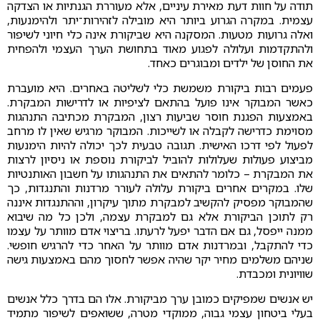
תודה על חוות דעת מאירת עיניים, אלא מעוררת הגנתיות או הצדקה
עצמית. במקרה הגרוע ביותר היא מובילה לזהירות־יתר ולהימנעות,
ואלה גרועות מטעות. המסקנה היא שביקורת אינה כלי חיוני לשיפור
ולהתקדמות ועלולה לפגוע מאוד בתחושת הערך העצמי ולהפחית
את החוסן של ילדים ומבוגרים כאחד.
פעמים רבות ביקורת משמשת כלי לשליטה באחרים. היא מועברת
כאשר המבוקר אינו פועל בהתאם לציפיות או לדרישות המבקרת.
באמצעות הפגנת חוסר שביעות רצון, המבקרת מכתיבה התנהגות
מסוימת כדרישה לקבלה או לשייכות. המבוקר מרגיש שאין לו מרחב
לפעול לפי דרכו האישית. תגובה טבעית לכך יכולה להיות הימנעות
מביצוע פעולות שעלולות להוביל לביקורת נוספת או ניסיון לרצות
את המבקרת – כלומר להתאים את התנהגותו על חשבון האותנטיות
שלו. במקרים אחרים ביקורת עלולה לעורר מרדנות והתנגדות, כך
שהמבוקר מפסיק להקשיב למבקרת מתוך עיקרון, וההתנגדות איננה
רק לתוכן הביקורת אלא גם למבקרת עצמה, ולכן כל מה שיבוא
ממנה ייפסל, גם אם הדבר יפעל לרעתו. בריצוי אדם מוותר על עצמו
כדי להתקבל, ובמרדנות אדם מוותר על האחר כדי להרגיש חופשי.
שניהם משלמים מחיר יקר שהיה אפשר לחסוך מהם באמצעות גישה
שוויונית ומכבדת.
יש אנשים שמפיקים כמובן ערך מביקורת. אלו הם בדרך כלל אנשים
בעלי ביטחון עצמי גבוה, ממוקדי מטרה, ששואפים לשיפור מתמיד