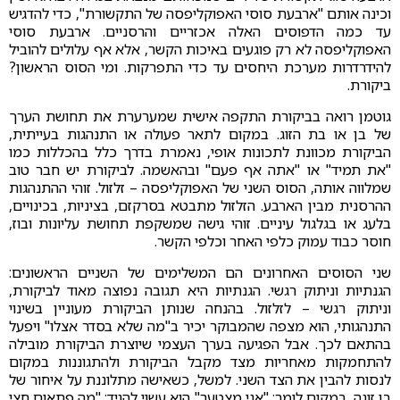
וכינה אותם "ארבעת סוסי האפוקליפסה של התקשורת", כדי להדגיש
עד כמה הדפוסים האלה אכזריים והרסניים. ארבעת סוסי
האפוקליפסה לא רק פוגעים באיכות הקשר, אלא אף עלולים להוביל
להידרדרות מערכת היחסים עד כדי התפרקות. ומי הסוס הראשון?
ביקורת.
גוטמן רואה בביקורת התקפה אישית שמערערת את תחושת הערך
של בן או בת הזוג. במקום לתאר פעולה או התנהגות בעייתית,
הביקורת מכוונת לתכונות אופי, נאמרת בדרך כלל בהכללות כמו
"את תמיד" או "אתה אף פעם" ובהאשמה. לביקורת יש חבר טוב
שמלווה אותה, הסוס השני של האפוקליפסה – זלזול. זוהי ההתנהגות
ההרסנית מבין הארבע. הזלזול מתבטא בסרקזם, בציניות, בכינויים,
בלעג או בגלגול עיניים. זוהי גישה שמשקפת תחושת עליונות ובוז,
חוסר כבוד עמוק כלפי האחר וכלפי הקשר.
שני הסוסים האחרונים הם המשלימים של השניים הראשונים:
הגנתיות וניתוק רגשי. הגנתיות היא תגובה נפוצה מאוד לביקורת,
וניתוק רגשי – לזלזול. בהנחה שנותן הביקורת מעוניין בשינוי
התנהגותי, הוא מצפה שהמבוקר יכיר ב"מה שלא בסדר אצלו" ויפעל
בהתאם לכך. אבל הפגיעה בערך העצמי שיוצרת הביקורת מובילה
להתחמקות מאחריות מצד מקבל הביקורת ולהתגוננות במקום
לנסות להבין את הצד השני. למשל, כשאישה מתלוננת על איחור של
בן זוגה, במקום לומר: "אני מצטער" הוא עשוי להגיד: "מה פתאום חצי