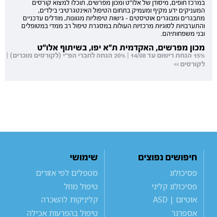
במרכז חופים, מיסודן של אלו"ט ומכון מפרשים, תוכלו למצוא קורסים
המעניקים ידע מקיף ומעמיק בתחום הטיפול האינטגרטיבי בילדים,
מתבגרים ומבוגרים אוטיסטים - גישות טיפוליות מגוונות, מודלים עדכניים
והתערבויות לסוגיות מרכזיות העולות במסגרת טיפול רב ממדי במטופלים
ובני משפחותיהם.
מכון מפרשים, האקדמית ת"א יפו, בשיתוף אלו"ט
15% הנחת רישום עד 14/08 | 20% הנחה לחברי הפ"י (לקורסים מוכרים) |
לקורסים >>
חיפושים נפוצים
שימושי
פסיכולוג
מטפלים לפי אזורים
פסיכולוג קליני
טיפול מוזל
אוטיזם | ASD
קליניקות להשכרה
אספרגר
טיפול בהפרעות אכילה