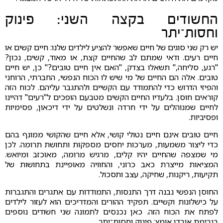
החשודים בקצה השני: פינוק
וחסות־יתר
יש רק שני סוגים של חיים שאפשר להציע לילדים שלנו: חיים קשים או
חיים רעים. ודאי שמתם לב שהחיים קצת, או מאוד, קשים, נכון?
"רגע, סליחה," תשאלו בצדק, "האם אין חיים טובים?" כן, יש חיים
טובים. אלה הם החיים של מי שיש לו הכוח הנפשי, החברתי, הרוחני
והפיזי הדרוש כדי להתמודד עם הקשיים ולהתגבר עליהם. לכוח הזה
קוראים חוסן. בלעדיו החיים הקשים מטבעם הופכים ל"רעים" דהיינו
לחיים שמנוהלים על ידי חרדה ונשלטים על ידי דיכאון, פסימיות
ופסיביות.
חיים טובים אינם חיים נטולי קושי, אלא חיים שהקושי ממונף בהם
כדי ליצור משמעות, מערכות יחסים מספקות ותחושת תרומה. לכן
מי שמצפה שהחיים יהיו קלים, מרגיש מרומה, מאוכזב ומיואש.
המציאות מייצרת כאב כרוני, והחוויה מאופיינת בתחושות של
תקיעות, ריקנות, שחיקה, עצב ותסכול.
החוסן הנפשי נבנה דרך התנסות, התמודדות עם אתגרים והתגברות
על כישלונות וקשיים. תפקיד ההורים והמדריכים הוא לעזור לילדים
לפתח את הכוח הזה. כאן נכנסים לתמונה שני חשודים נוספים
בגרימת אובדן אומץ: פינוק וחסות־יתר.