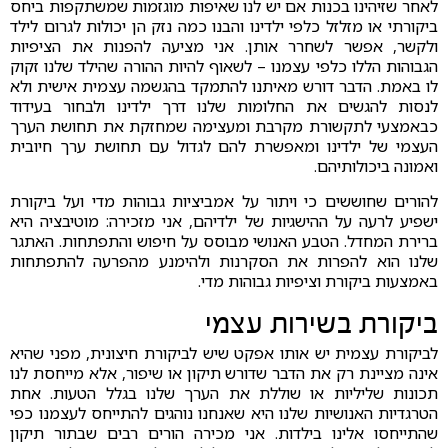
לאחר שזיהינו בכנות אם יש לנו שאיפות מוגזמות שמשתקפות ביחס
ביקורתי או מזלזל כלפי ילדינו והבנו כמה נזק הן יכולות לגרום לילד
ולקשר, אפשר לשחרר אותן. אני מציעה להפנות את הציפיות
הגבוהות הללו כלפי עצמנו – לשאוף להיות ההורה שהילד שלנו זקוק
לו באמת. הדבר דורש מאיתנו להתמקד בהגשמה עצמית אישית ולא
לנסות להגשים את החלומות שלנו דרך ילדינו ולבחור בעידוד
כבאמצעי לתקשורת מקרבת ומעצימה שמחזקת את תחושת הערך
העצמי של ילדינו ומאפשרת להם לגדול עם תחושת ערך חיובית
ואמונה ביכולותיהם.
להורים שחוששים כי ויתור על אמביציות גבוהות מדי ועל ביקורת
ישפיע לרעה על ההישגיות של ילדיהם, אני מזכירה: מוטיבציה היא
ברירת המחדל. הטבע האנושי מבוסס על חיפוש והתפתחות. האתגר
שלנו הוא להפרות את הסקרנות ולהימנע מהפרעה להתפתחות
באמצעות ביקורת וציפיות גבוהות מדי.
ביקורת בשירות עצמי
לביקורת עצמית יש אותו אפקט שיש לביקורת חיצונית, מפני שהיא
אינה מציינת רק את הדבר שדורש תיקון או שיפור, אלא מייחסת לנו
תכונות שליליות או שוללת את הערך שלנו בגלל הטעות. אחת
הטרגדיות האנושיות שלנו היא שאנחנו נוהגים להתייחס לעצמנו כפי
שהתייחסו אלינו בילדות. אני מכירה הורים רבים שבתור תיקון