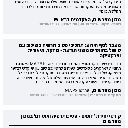
נעסוק בשלושה טקסטים קאנוניים ונשאל: אילו הכרעות של כתיבה עמדו
מאחוריהם? כיצד העקרונות שהובילו את כתיבתם רלוונטיים לכתיבה
הקלינית כיום?
מכון מפרשים, האקדמית ת"א יפו
מפגש מקוון | 18.10.2026 | יום ראשון | 19:30-21:00
מעבר לסף הידוע: תהליכי פסיכותרפיה בשילוב עם
טיפול בחומרים משני תודעה - מחקר, תיאוריה
ופרקטיקה
מכון מפרשים לחקר והוראת הפסיכותרפיה ו- MAPS Israel האגודה הרב
תחומית למחקרים פסיכדליים, שמחים להזמינכם ליום עיון שיוקדש לבחינה
מעמיקה של תהליך הפסיכותרפיה במסגרת מחקרים קליניים בטיפול
משולב חומרים משני תודעה, באמצעות שילוב של מסגרות תיאורטיות,
דיונים קליניים ותיאורי מקרה מפורטים ממחקרים קליניים.
מכון מפרשים, MAPS Israel
האקדמית ת"א יפו | 23.10.2026 | יום שישי | 08:30-14:00
קורסי יחידת 'חופים - פסיכותרפיה ואוטיזם' במכון
מפרשים