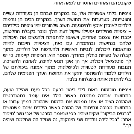
שקובע הם האחוזים החסרים למאה אחוז.
ציפיות בלתי אפשריות אלו, גם במקרים שבהם הן מעודדות עשייה
והצטיינות, מערערות את תחושת הערך. במקרים רבים הן גורמות
לילדים לאובדן אומץ ולהימנעות. חשוב שלהורים יהיו ציפיות מילדיהם
– ציפיות שהילדים יפעילו שיקול דעת הולך וגובר בקבלת החלטות,
יכבדו את עצמם ואחרים, וישאפו להתפתח ולהגשים את היכולות
שלהם בנחישות ובהתמדה. עם זאת, הציפיות חייבות להיות
מותאמות ליכולות, לנטיות האישיות ולהעדפות של הילדים, מתוך
קבלה של טעויות כחלק מהדרך. המסר הוא: הציפיות קיימות, כי יש
לך פוטנציאל ויכולת, אך הן אינן תנאי לחיבה, לאהבה ולהערכה.
תגובות מעודדות לטעויות ולכישלונות מתוך אמונה ביכולתם של
הילדים ללמוד ולהשתפר יחזקו את תחושת הערך הפנימית שלהם,
בלי להתנות אותה בהצלחות בלבד.
ציפיות מוגזמות באות לידי ביטוי בכעס בכל פעם שהילד טועה,
בתחושת אכזבה מתמדת כאשר הילד אינו עומד בסטנדרטים
שההורה הציב או אינו מממש את הדמות שההורה דמיין עבורו או
בתחושת מבוכה ונחיתות של ההורה כאשר הילדים אינם משמשים
"כרטיס הביקור" שקיוו שיהיו. כפי שנאמר בסרטו של אבי נשר 'סיפור
אחר': "בכל לידה נולדים שני תינוקות, זה שנולד וזה שחלמת שיהיה
לך."