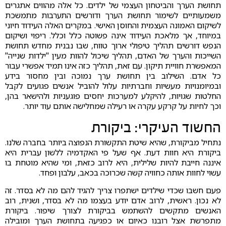
תחושת הערך והביטחון העצמי של ילדים. כל אלה מהווים אתגרים
משמעותיים לשימור תחושת הערך ודורשים התערבות מתמשכת
לשיקום האמונה העצמית והחוסן האישי. במקרים האלה העידוד חיוני
במיוחד, אך מלאכת העידוד אינה פשוטה כלל וכלל. ריפוי ושיקום
הנפש דורשים תהליך טיפולי ארוך טווח, שבו נבנית מחדש תחושת
השייכות והערך של האדם, תהליך שיכול להוות מעין "ילדות שנייה"
המאפשרת חוויית תיקון. עם זאת, תהליך כזה אינו תמיד אפשרי עבור
כל אדם. השילוב בין תחושת ערך נמוכה ובין מחסור בידע
ובמיומנויות מעשיות וחברתיות עלול להוביל אנשים פגועים לקבל
החלטות שגויות, להיקלע למערכות יחסים פוגעניות ולהישאר בהן,
וכך לחיות על קרקע עקרה או רעילה שמחלישה אותם עוד יותר.
החשוד העיקרי: ביקורת
נתחיל מביקורת, שהיא שיטת התקשורת הנפוצה ביותר בחברה שלנו.
ביקורת היא חוות דעת. אף שעל פי האקדמיה ללשון עברית היא
איננה חייבת להיות שלילית, היא לרוב כזאת, ומי שהיא מוטחת בו
עשוי לחוות אותה כחוויה קשה שכרוכה בכאב, עלבון ופחד.
פעם חשבו שכדי שילדים ישתפרו צריך להגיד להם מה לא בסדר. זה
לא נכון. ראשית, לרוב אדם יודע בעצמו מה לא בסדר, ושנית, רוב
האנשים מתקשים להשתמש בביקורת לצורך שיפור. ביקורת
מתפרשת אצל רובנו כאיום או כפגיעה בתחושת הערך ומובילה