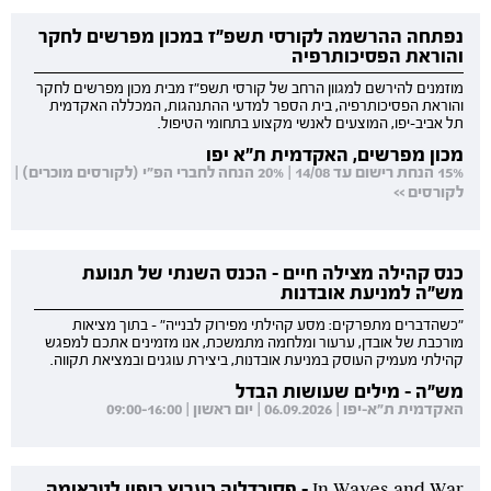
נפתחה ההרשמה לקורסי תשפ"ז במכון מפרשים לחקר
והוראת הפסיכותרפיה
מוזמנים להירשם למגוון הרחב של קורסי תשפ"ז מבית מכון מפרשים לחקר
והוראת הפסיכותרפיה, בית הספר למדעי ההתנהגות, המכללה האקדמית
תל אביב-יפו, המוצעים לאנשי מקצוע בתחומי הטיפול.
מכון מפרשים, האקדמית ת"א יפו
15% הנחת רישום עד 14/08 | 20% הנחה לחברי הפ"י (לקורסים מוכרים) |
לקורסים >>
כנס קהילה מצילה חיים - הכנס השנתי של תנועת
מש"ה למניעת אובדנות
"כשהדברים מתפרקים: מסע קהילתי מפירוק לבנייה" - בתוך מציאות
מורכבת של אובדן, ערעור ומלחמה מתמשכת, אנו מזמינים אתכם למפגש
קהילתי מעמיק העוסק במניעת אובדנות, ביצירת עוגנים ובמציאת תקווה.
מש"ה - מילים שעושות הבדל
האקדמית ת"א-יפו | 06.09.2026 | יום ראשון | 09:00-16:00
In Waves and War - פסיכדליה כערוץ ריפוי לטראומה