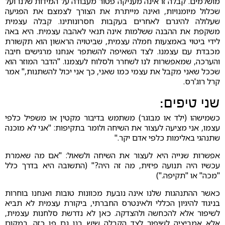
מושלמים. קבלה זו אינה מעניקה פטור מעבודה על המידות שלנו ועל
שכלול מיומנויות, ואינה מייתרת את הצורך לצמצם את הפגיעה
שעלולה להיגרם לאחרים בעקבות חסרונותינו. קבלה עצמית
משקפת את ההבנה ששלמות אינה תנאי לאהבה עצמית. היא באה
לידי ביטוי באמצעות חמלה עצמית, שביטויה הראשון הוא תקשורת
מכבדת עם עצמנו. לצד השאיפה להשתפר אנחנו מרגישים חיבה
והערכה, שמאפשרות לנו לשחרר ולסלוח לעצמנו. "הדבר המוזר הוא
שככל שאני מקבל את עצמי כמו שאני, כך אני יכול להשתנות," אמר
קרל רוג'רס.
שני טיפים:
כשמישהו (ילד או מבוגר) משתמש בדיבור מקטין או משפיל כלפי
עצמו, אני מציעה לעצור את השיחה ולומר בתקיפות: "אני לא מוכנה
שתנהגי באלימות כלפי אדם יקר."
אפשרות שנייה היא לעצור את השיחה ולשאול: "אם מה שאמרת
עכשיו היה תנועה פיזית, מה זה היה?" (התשובה היא בדרך כלל
"מכה" או "תקיפה.")
כאשר ההתנהגות שלנו אינה נובעת מכוונות טובות ואנחנו בוחרות
בניגוד להיגיון הכללי ולאינטרס החברתי, ביקורת עצמית לא תביא
לשיפור אלא להכחשה ולהצדקה. כאן לא נדרשת סלחנות עצמית,
אלא אמביציה לשיפור לצד הקבלה שיש בנו גם פן כזה. במקום