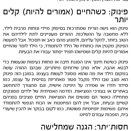
פינוק: כשהחיים (אמורים להיות) קלים
יותר
פינוק הוא גישה הורית שמתרכזת בסיפוק מיידי ונוחות מרבית לילד,
ללא מחשבה על ההשלכות. ההורים מעוניינים לתת לילדיהם את
הטוב ביותר, להקל עליהם, ולמנוע מהם כאב או תסכול. אבל למעשה
הפינוק מקטין את כוחותיו של הילד להתמודד, כי הילד לומד שהחיים
אמורים להיות קלים ושמישהו תמיד יפתור עבורו את הבעיות.
פינוק כשיטת חינוך אינו הפגנת חיבה או מחוות נעימות שנעשות כדי
לבטא אהבה, אלא מתן שירותים מיותרים, שבהם ההורה עושה
במקום הילד את מה שהוא מסוגל לעשות בעצמו. במובן הזה פינוק
הוא מצב שבו הילד מקבל פטור מאחריות בסיסית על עצמו, כמו
סידור חדרו או שמירה על היגיינה אישית, וגם מהצורך להתחשב
באחרים או בצורכי המציאות. הדרמה האמיתית של ילדים מפונקים
מתחילה כאשר הם פוגשים את המציאות. החיים מציבים בפניהם
קשיים ובעיות, אבל אין להם המיומנות או הכוח הנפשי להתמודד
איתם. משימות יומיומיות פשוטות, כמו לקום בבוקר או להכין שיעורי
בית, הופכות עבורם לסיוט.
חסות־יתר: הגנה שמחלישה