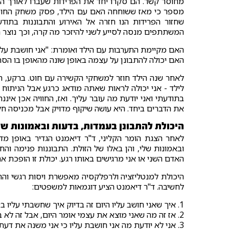
מחוסר קשר. הם סקרו יחד את הפרידות שעברו לאורך השנים
מספר כי מאז ששוחחה האם עם הילד, פסק משחק החוטים
שחזור הפרידות הנו חזרה אל האירוע והתבוננות בתוד
המשתתפים מנסה לסייע לשני להיזכר מה קרה, וכך נוצר הש
האם מקיימת התערבות עם הילד ואומרת: "אני חושבת עליך
האם יכולה להתבונן על עצמה באופן שונה מהאופן בו הסתכ
לאחר שנה הילד חוזר למשחקי הקשירה עם חוט. ברקע, 
לילד - אני יכולה לראות שאתה מודאג כרגע אבל הניתוח ה
בתודעתי ואני יודעת מה עובר עליך. ואז, החוויה אכן א
את הדברים ביחד. היא עושה שיקוף מדויק אבל מכניסה חל
היכולת להתבונן בעמדות, בדעות ובאמונות שלי
לאחר הצגת הומר הקליני, ד"ר דיאמנט הגדיר באופן מדו
ובאמונות שלי, והן באלו של הזולת. התבוננות פנימה ו
האדם השני או אני מרגישים באותו רגע. יכולת זו הופכת את
היכולת למנטליזציה ולרפלקסיה מאפשרת ויסות רגשי והתנ
לחשיבה. ד"ר דיאמנט הציע דוגמאות למשפטים:
1. איך שאני חושב עליו היום זה בדיוק איך שחשבתי עליו בעבר.
2. אז זה מה שאני מוצא את עצמי אומר היום, אבל זה לא בהכרח מה שהייתי אומר לך מחר.
3. אני לא יודעת מה אני חושבת עליו כי אני משנה את דעתי בכל יום.