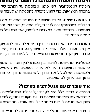
היכולת להסמלה והבנה בדבר הפער בין מחשב
היכולת למנטליזציה, לפי פונגי, מבוססת על הגותם של 
בהכרח המציאות. כדי להגיע ליכולת להסמלה יש לעבור שני
השוואה נפשית
- האדם משווה את הפנימי והחיצוני. מה ש
הבדלים בפרספקטיבה לגבי העולם החיצוני, שכן הוא זהה ל
שנתיים - שנתיים וחצי. במצבים קליניים, אם המטופל מר
אפקט פרנואידי.
העמדת פנים
- האדם מפריד בין הפנימי לחיצוני. למה שק
אין משמעות בעולם החיצוני. במשחקי העמדת פנים, יש הפ
עם הדמיון אך המפגש עם המציאות יכול לעורר חרדה, כיוון 
מנטליציה מתייחסת לחיבור בין המודע לבין חומרים הנמצאי
פרשנות החושפת חומר לא מודע לפעמים אינה מסייעת.
ולמחשבה. יש לסלול את הדרך להתבוננות זו דרך פיתוח י
בתוך וגם מחוץ לסיטואציה.
איך עובדים עם מנטליזציה בטיפול?
ההמלצה בדרך כלל היא לעבוד על יכולת המנטליזציה 
אינטראקציה מאיימת היוצרת רגשות טעונים ומגיעה לידי וי
מובן ואני מנסה לשלוט באחר או לשנות אותו - מה שמחז
בטיפול באמצעות מנטליזציה, המטפל ינסה להמריץ תהל