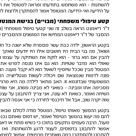
להשתנות - הוא משתמש בתודעתו ומראה למטופל את השינ
על הידיעה ואי-הידיעה. המטופל אמור להסתקרן ולרצות 
קטע טיפולי משפחתי (מבויים) בגישת המנטלי
ד"ר דיאמנט הראה בשלב זה שני קטעי טיפול משפחתי (מבו
ההסבר של ד"ר דיאמנט המחישו את המושגים וההסברים שנ
בקטע הראשון, ילדה כבת עשר מספרת שלא ישנה כל הליל
ושואל, מה בני הבית היו חושבים אילו היו יודעים שאי
להבין אם הוא ברור - הוא לוקח את השתיקה על עצמו ו
שאולי הוא מדבר שטויות. הוא גם אינו מנסה לפרש את 
המטפל מבין שככל שיוסיף לשאול הוא לא יקבל מענה. הוא
פונה לדמות שנמצאת שם ויכולה לעשות מנטליזציה. הא
המשמעותי שבדוגמא זו. האב מתאר לילדה מה היא מרגיש
מסכימה אתו ומבינה - כשאני לא מבינה משהו, אני שות
השיחה ואומר, כשאת לא עונה, אני צריך להתבונן על עצמי 
שזה יקרה שוב, אבל אל תיכנסי לחרדה כי אני אנסה להבין.
בקטע ההמשך מאותו טיפול, המטפל מודה לכולם שבאו וס
להם מה יעשו בהמשך הטיפול ואומר, יש דפוס שאתם נכנסי
מעגל, הרבה פעמים נתקעים בתוכו כי כשיש מתח או דאגה 
אפשר להתבונן בדפוסים, לעצור לרגע ולהשתהות. וא
להתבונן ולהסתקרן במה שאחרים מרגישים, אפשר למצוא 