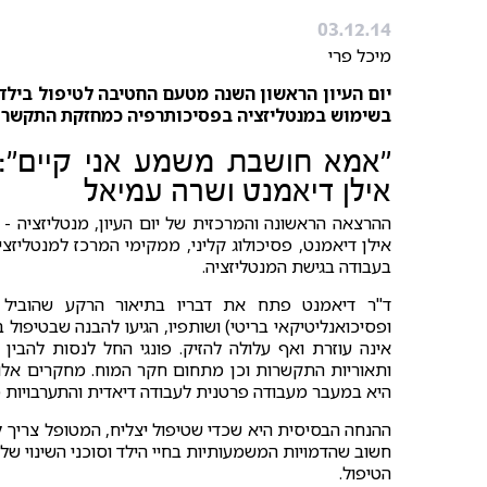
03.12.14
מיכל פרי
יום העיון הראשון השנה מטעם החטיבה לטיפול בילד
בשימוש במנטליזציה בפסיכותרפיה כמחזקת התקשרות
"אמא חושבת משמע אני קיים": מ
אילן דיאמנט ושרה עמיאל
ההרצאה הראשונה והמרכזית של יום העיון, מנטליזציה - 
אילן דיאמנט, פסיכולוג קליני, ממקימי המרכז למנטליזצ
בעבודה בגישת המנטליזציה.
ד"ר דיאמנט פתח את דבריו בתיאור הרקע שהוביל לפ
ופסיכואנליטיקאי בריטי) ושותפיו, הגיעו להבנה שבטיפול 
אינה עוזרת ואף עלולה להזיק. פונגי החל לנסות להבי
ותאוריות התקשרות וכן מתחום חקר המוח. מחקרים אלו 
היא במעבר מעבודה פרטנית לעבודה דיאדית והתערבויות 
ההנחה הבסיסית היא שכדי שטיפול יצליח, המטופל צריך ל
חשוב שהדמויות המשמעותיות בחיי הילד וסוכני השינוי של
הטיפול.