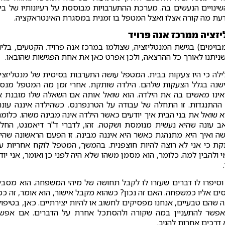
ויים הנעשים בה. מערכת ההתערבויות מבוססת על רעיונותיו של ביו
לדעת מה קורה אצלו ואצל המטפל בו זמנית במסגרת האינטראקציה.
זציה ממרכז אנה פרויד
ימים) בגישת המנטליזציה, שצולמו במרכז אנה פרויד. הקטעים, בליוו
יתנו לאורך כל ההרצאה, ולכן אפרט כאן את אחת הפגישות שהובאו.
ה כי היו צעקות בבית. המטפל עושה התערבות בסיסית של מנטליזצי
נך ישנה בגלל הצעקות שלהם. הילדה שותקת. אחרי זמן מה המטפל מנס
אינו מאשים בה את הילדה. הוא שואל אותה אם השאלה שלו מובנת א
ההתנגדות. זו התחלה של עבודה על הטרנפרנס. כשהילדה איננה עונה
 שואל את בני הבית איך יודעים כאשר הילדה אינה מבינה משהו. כלומר
ב עונה שהיא נעשית מנומסת ושקטה. זהו, לדברי ד"ר דיאמנט, החל
ה ואיך היא מתנהגת כאשר היא איננה מבינה. זו הפעם הראשונה שהי
קת כי אני לא רוצה להיות חוצפנית. בהמשך, המטפל לוקח אחריות ע
ולהבין למה. כלומר, הוא מסמן משהו שלא היה לפני כן ואומר, אני יוד
יפרו לו דברים שעזרו לו לקבל תחושה של מיהי המשפחה. הוא מסבי
ם אליו כמשפחה. האם זה נכון? כשהוא מקבל אישור, הוא אומר, זה כמ
שהם טבעיים, אנחנו מפסיקים לחשוב או להיות יצירתיים. כאן, בטיפול
ז אפשר להתעניין במה שקורה ולהסתכל אחרת על הדברים. אם אפש
דרכים אחרות להגיב.