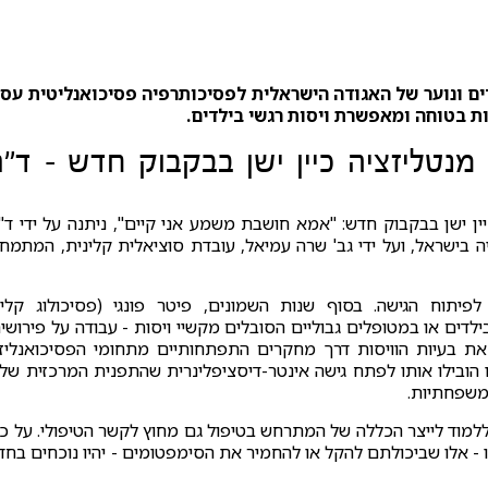
ים ונוער של האגודה הישראלית לפסיכותרפיה פסיכואנליטית עס
 בטוחה ומאפשרת ויסות רגשי בילדים.
נטליזציה כיין ישן בבקבוק חדש - ד"ר
יין ישן בבקבוק חדש: "אמא חושבת משמע אני קיים", ניתנה על ידי ד"
יה בישראל, ועל ידי גב' שרה עמיאל, עובדת סוציאלית קלינית, המתמח
יתוח הגישה. בסוף שנות השמונים, פיטר פונגי (פסיכולוג קלינ
בילדים או במטופלים גבוליים הסובלים מקשיי ויסות - עבודה על פירושי
ן את בעיות הוויסות דרך מחקרים התפתחותיים מתחומי הפסיכואנליז
הובילו אותו לפתח גישה אינטר-דיסציפלינרית שהתפנית המרכזית של
משפחתיות.
למוד לייצר הכללה של המתרחש בטיפול גם מחוץ לקשר הטיפולי. על כן
ו - אלו שביכולתם להקל או להחמיר את הסימפטומים - יהיו נוכחים בחד