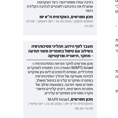
ט
כתיבה עמדו מאחוריהם? כיצד העקרונות
י
שהובילו את כתיבתם רלוונטיים לכתיבה הקלינית
ן
כיום?
מכון מפרשים, האקדמית ת"א יפו
מפגש מקוון | 18.10.2026 | יום ראשון | 19:30-
-
21:00
ת
ח
מעבר לסף הידוע: תהליכי פסיכותרפיה
ר
בשילוב עם טיפול בחומרים משני תודעה
- מחקר, תיאוריה ופרקטיקה
מכון מפרשים לחקר והוראת הפסיכותרפיה ו-
MAPS Israel האגודה הרב תחומית למחקרים
ת
פסיכדליים, שמחים להזמינכם ליום עיון שיוקדש
ה
לבחינה מעמיקה של תהליך הפסיכותרפיה
במסגרת מחקרים קליניים בטיפול משולב
חומרים משני תודעה, באמצעות שילוב של
מסגרות תיאורטיות, דיונים קליניים ותיאורי
ת
מקרה מפורטים ממחקרים קליניים.
מכון מפרשים, MAPS Israel
האקדמית ת"א יפו | 23.10.2026 | יום שישי |
08:30-14:00