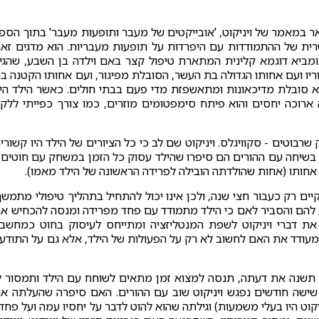
ר במאמר של ויניקוט, 'אובייקטים של מעבר ותופעות מעבר' בתוך הספ
ית של ההתמודדות עם היפרדות על תופעות מעבריות. הוא מדגים זא
ומביא דוגמא קלינית המתארת טיפול קצר באם וילדהּ בן השבע, שהגי
וריו ועם אחותו הגדולה בת העשר, הסובלת מפיגור, ועם אחותו הקטנה ב
יא סובלת מדיכאונות ומתאשפזת מדי פעם בבתי חולים. כאשר הילד הי
רוכה יחסים והוא פיתח סימפטומים מוזרים, כמו צורך כפייתי ללק
רבוטים - סקוויגלס. ויניקוט שם לב כי כל הציורים של הילד היו קשורי
ד). בשיחה עם ההורים הם סיפרו שהילד עסוק כל הזמן במשחק עם חוטים 
אחותו (אחות שהולדתה הובילה לפרידה הראשונה של הילד מאמו).
ים רק כעבור חצי שנה, ולכן אינו יכול להתחיל בתהליך טיפולי מתמשך
יע להם והסביר לאם כי הילד מתמודד עם פחד מפרידה ומנסה להכחיש א
ת דברי ויניקוט לשפת המנטליזציה ומתייחס לעיסוק בחוט כמחשב
 מעודד את האם לחשוב לא רק על הפעולות של הילד, אלא גם על התודע
 תשנה את דעתה, תנסה למצוא זמן מתאים לשוחח עם הילד ותמסור ל
ר שישה חודשים נפגש ויניקוט שוב עם ההורים. האם סיפרה שהעלתה א
וט היו בעלי משמעות) וגילתה שהוא להוט לדבר על יחסיו עמה ועל פחדי