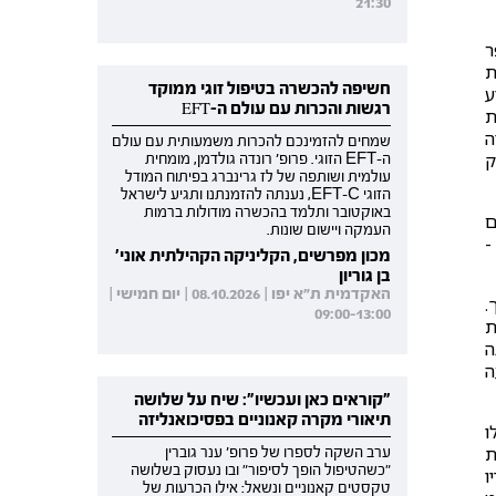
21:30
ר
ת
חשיפה להכשרה בטיפול זוגי ממוקד
ע
רגשות והכרות עם עולם ה-EFT
ת
ה
שמחים להזמינכם להכרות משמעותית עם עולם
ק
ה-EFT הזוגי. פרופ' רונדה גולדמן, מומחית
עולמית ושותפה של לז גרינברג בפיתוח המודל
הזוגי EFT-C, נענתה להזמנתנו ותגיע לישראל
באוקטובר ותלמד בהכשרה מודולות ברמות
ם
העמקה ויישום שונות.
-
מכון מפרשים, הקליניקה הקהילתית אוני'
בן גוריון
האקדמית ת"א יפו | 08.10.2026 | יום חמישי |
.
09:00-13:00
ת
ה
ה
"קוראים כאן ועכשיו": שיח על שלושה
תיאורי מקרה קאנוניים בפסיכואנליזה
ו
ת
ערב השקה לספרו של פרופ' ענר גוברין
"כשהטיפול הופך לסיפור" ובו נעסוק בשלושה
ו
טקסטים קאנוניים ונשאל: אילו הכרעות של