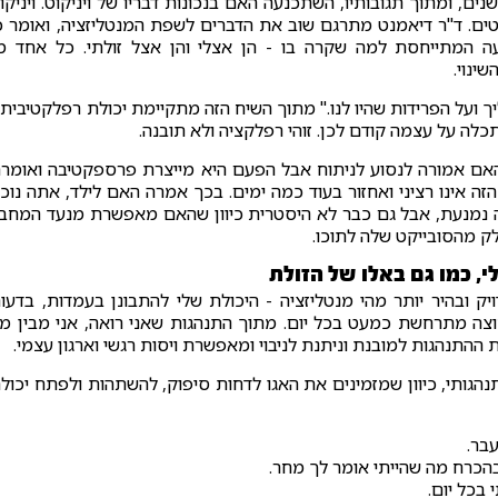
, ומתוך תגובותיו, השתכנעה האם בנכונות דבריו של ויניקוט. ויניקו
. ד"ר דיאמנט מתרגם שוב את הדברים לשפת המנטליזציה, ואומר כ
עה המתייחסת למה שקרה בו - הן אצלי והן אצל זולתי. כל אחד מ
ינוי.
 ועל הפרידות שהיו לנו." מתוך השיח הזה מתקיימת יכולת רפלקטיבית 
לה על עצמה קודם לכן. זוהי רפלקציה ולא תובנה.
האם אמורה לנסוע לניתוח אבל הפעם היא מייצרת פרספקטיבה ואומר
זה אינו רציני ואחזור בעוד כמה ימים. בכך אמרה האם לילד, אתה נוכ
יננה נמנעת, אבל גם כבר לא היסטרית כיוון שהאם מאפשרת מנעד המחב
ק מהסובייקט שלה לתוכו.
, כמו גם באלו של הזולת
יק ובהיר יותר מהי מנטליזציה - היכולת שלי להתבונן בעמדות, בדעו
החוצה מתרחשת כמעט בכל יום. מתוך התנהגות שאני רואה, אני מבין מ
 ההתנהגות למובנת וניתנת לניבוי ומאפשרת ויסות רגשי וארגון עצמי.
הגותי, כיוון שמזמינים את האגו לדחות סיפוק, להשתהות ולפתח יכול