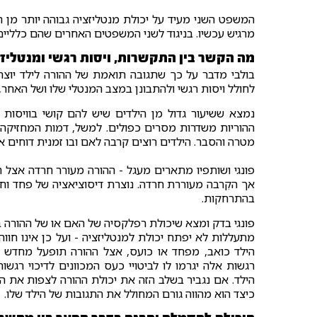
המשפט השני מעיד על יכולת מנטליזציה גבוהה יותר מן ה
מרגיש עכשיו. בניגוד לשני המשפטים האחרים שהם כלליים י
מה הקשר בין התקשרות, ויסות רגשי ומנטליז
בולבי מדבר על כך שתגובה תואמת של ההורה לילד יוצר
לחולל ויסות רגשי ולהתבונן במצב המנטלי שלו ושל האחר,
נמצא ששיעור גדול מן הילדים שיש להם קושי בוויסו
ההוריות משדרות מסרים כפולים. למשל, דמות המחזיקה 
מטרה והסבר. הילדים רוצים קרבה לאם ובו זמנית דוחים א
פונגי ושותפיו מתארים מעגל - ההורה מעורר חרדה אצל
אך הקִרבה מעוררת חרדה. נוצרת דיסוציאציה של פחד וחר
בהתרחקות.
פונגי בדק ומצא שיכולת רפלקסיה של האם או של ההורה 
מתעללות לא יפתח יכולת למנטליזציה - ועל כן אינו חו
הילד כואב, מפחד או כועס, אצל ההורה תופעל מחדש מע
רגשות אלה יגרמו לו לביטויי כעס המכוונים לדיכוי רגש
הילד. אם נגביר בשלב הזה את יכולת ההורה לצפות את הפ
כיצד הוא מהווה גורם המחולל את התגובות של הילד שלו.