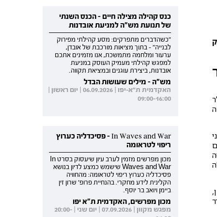
כנס קהילה מצילה חיים - הכנס השנתי
של תנועת מש"ה למניעת אובדנות
"כשהדברים מתפרקים: מסע קהילתי מפירוק
ק
לבנייה" - בתוך מציאות מורכבת של אובדן,
ערעור ומלחמה מתמשכת, אנו מזמינים אתכם
למפגש קהילתי מעמיק העוסק במניעת
אובדנות, ביצירת עוגנים ובמציאת תקווה.
מש"ה - מילים שעושות הבדל
האקדמית ת"א-יפו | 06.09.2026 | יום ראשון |
ר
09:00-16:00
ה
י
In Waves and War - פסיכדליה כערוץ
ם
ריפוי לטראומה
ה
מכון מפרשים מזמין לערב עיון שיעסוק בסרט In
ה
Waves and War שישמש כמצע לדיון בנושא
פסיכדליה כערוץ ריפוי לטראומה: מהחוויה
הקלינית לידע מחקרי. בהנחיית פרופ' שרון זין
,
ביימן ויואב בר יוסף.
ר
מכון מפרשים, האקדמית ת"א יפו
מפגש מקוון | 07.09.2026 | יום שני | 20:00-