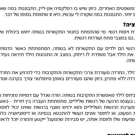
משפטים האחרים, כיוון שיש בו רפלקסיה און-ליין, התבוננות במה שאנ
ותר. התבוננות במה שקורה לי עכשיו, היא זו שתווסת בסופו של דבר.
ציה?
ת ויסות רגשי. מי שהתפתח בתנאי התקשרות בטוחה יחוש ביכולת של
 גם במצבי מתח ועוררות רגשית.
ת רגשי הם ילדים עם התקשרות לא בטוחה, המתפתחת כאשר הדמויו
את הילד אבל משדרת לו ריחוק. במצב זה התנהגות הילד תיראה נעדר
ותה.
 הילד, החרדה מעוררת צרכי התקשרות והתקרבות כדי להרגיע את החרד
דה ללא פתרון, כיוון שהם מעוררים באופן סימולטני צורך בקרבה וצור
ביחס לילד מאפשרת התקרבות בטוחה. הורה שגדל עם דמויות מזניחות א
וה בעצמו הרגעה של רגשות שליליים. מתפתחת העברה בין דורית - כאש
רכת הרגשות השליליים והוא ירגיש מוצף ברגשות שאינו יכול לווסת
ות הפעוט, או לחוסר אונים העשוי להתבטא בנסיגה או דיסוציאציה כלפ
גיעות שלו ולווסת אותה, יש סבירות שהמעגל ייקטע וההורה יוכל לראו