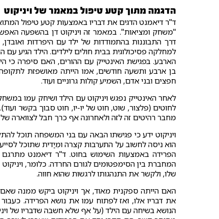
הדגמה מתוך קטע טיפול במאמר של ויניקוט
ד"ר דיאמנט הדגים את דבריו באמצעות קטע טיפול המתוא
"משחק ומציאות". במאמר זה ויניקוט דן בהשפעה האפשר
דרך התבוננות בהתמודדות של ילד עם היפרדות ואובדן, 
למחלקה פסיכולוגית בבית חולים לילדים. הילד הגיע עם ה
הארבע. בפגישת האינטייק עם ההורים, האם סיפרה כי ה
בן ארבע ותשעה חודשים, אמו הייתה מאושפזת לתקופה א
חפצים ובני אדם, השמיע קולות גרוניים ועוד.
לאחר האינטייק נפגש ויניקוט עם הילד ושיחק עמו במשחק ש
לחוטים (פלצור, שוט, חוט של יו-יו, חוט סבוך בקשר ועו
מחבר רהיטים זה לזה ולאחרונה אף כרך חבל לצווארה של 
ויניקוט ידע כי פגישתו הבאה עם בני המשפחה תוכל להתקי
הוא ניסה לחשוב על התערבות קצרה ומִיַדית שתוכל לסי
הפרידה באמצעות השימוש בחוט. ד"ר דיאמנט מתרגם א
המחברת בין הסימפטומים לגורם החרדה. כלומר, ויניקוט
שלו, ולקשר את התנהגותו לרגשות שהוא חווה.
האם הייתה ספקנית מאוד, אך ויניקוט ביקש ממנה שאם
את דבריו אלו, ואז לפתוח עמו את נושא הפרידה. כעבו
הנושא בשיחה עם הילד (על אף שלא חשבה שדבריו של ויניק