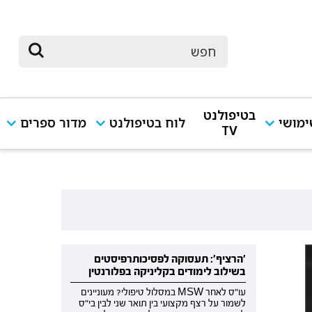
בטיפולנט
מושי
לוח בטיפולנט
מדור ספרים
TV
'הרציף': תעסוקה לפסיכותרפיסטים
בשילוב לימודים בקליניקה בפלורנטין
עו"ס לאחר MSW במסלול טיפולי? מעוניינים
לשמור על רצף מקצועי בין תואר שני לבין בי"ס