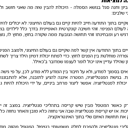
ה למציאות
ביון וחנה סגל בנושא הסמלה - היכולת להבין שזה מה שאני חושב ול
 שלבים:
קיים בתוך התודעה חייב להיות קיים גם בעולם החיצוני. לא יכולים להיו
עולם הפנימי. זוהי חשיבה קונקרטית האופיינית בדרך כלל לילדים בגי
גיש רע ומבחינתו זוהי תחושה הנובעת ממה שקורה בחוץ, מחוץ לו, נוצ
יים בתוך התודעה אין קשר למה שקיים גם בעולם החיצוני, ולמצב הפנימ
רדה מוחלטת בין הפנים לחוץ. כדי לפתח יכולת דמיון הילד צריך לשח
שהילד עדיין אינו יכול לומר לעצמו שמדובר ב'כאילו'.
ם בסמוך למודע, ולא על חיבור בין המודע ללא מודע. לכן, על פי גישה ז
 בגישת המנטליזציה, המטרה איננה להגיע לתובנה, אלא להתבוננו
כולת למנטליזציה. אפשר ליצור מרחב ביניים, על ידי היכולת להיות ג
רק כאשר המטפל מבין שיש קריסה בתהליכי מנטליזציה. במצב זה י
כוח. אז יש קריסת מנטליזציה שבה אני נחווה כלא מובן והאחר נחווה כל
ק את תחושת האיום שלי בתוך האינטראקציה.
יכי מנטליזציה ולהפכם לחלק משמעותי בטיפול. המטפל מהווה מוד