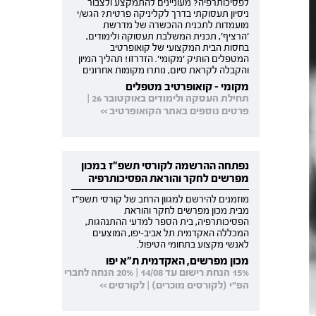
לפסיכותרפיה? מעוניינים להתמקצע ולצבור
ניסיון תעסוקתי בדרך לקליניקה פרטית? הגש/י
מועמדות לתכנית ההכשרה של מדרשת
'הרציף', תכנית המשלבת תעסוקה ולימודים,
בחסות הבית המקצועי של קואופרטיב
המטפלים הותיק 'מקומי'. הזדרזו! תהליך המיון
והקבלה לקראת סיום, נותרו מקומות אחרונים
מקומי - קואופרטיב מטפלים
תחילת העסקה ולימודים באוקטובר 26 |
פרטים נוספים באתר הקואופרטיב >>
נפתחה ההרשמה לקורסי תשפ"ז במכון
מפרשים לחקר והוראת הפסיכותרפיה
מוזמנים להירשם למגוון הרחב של קורסי תשפ"ז
מבית מכון מפרשים לחקר והוראת
הפסיכותרפיה, בית הספר למדעי ההתנהגות,
המכללה האקדמית תל אביב-יפו, המוצעים
לאנשי מקצוע בתחומי הטיפול.
מכון מפרשים, האקדמית ת"א יפו
15% הנחת רישום עד 14/08 | 20% הנחה לחברי
הפ"י (לקורסים מוכרים) | לקורסים >>