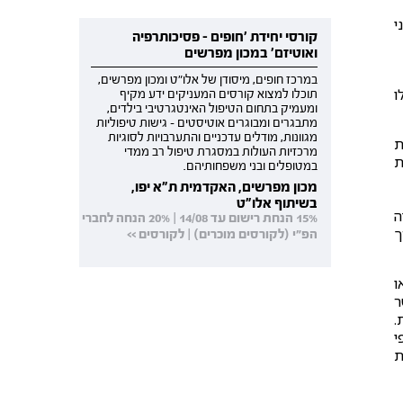
י
קורסי יחידת 'חופים - פסיכותרפיה
ואוטיזם' במכון מפרשים
במרכז חופים, מיסודן של אלו"ט ומכון מפרשים,
ו
תוכלו למצוא קורסים המעניקים ידע מקיף
ומעמיק בתחום הטיפול האינטגרטיבי בילדים,
מתבגרים ומבוגרים אוטיסטים - גישות טיפוליות
מגוונות, מודלים עדכניים והתערבויות לסוגיות
ת
מרכזיות העולות במסגרת טיפול רב ממדי
ת
במטופלים ובני משפחותיהם.
מכון מפרשים, האקדמית ת"א יפו,
בשיתוף אלו"ט
ה
15% הנחת רישום עד 14/08 | 20% הנחה לחברי
ך
הפ"י (לקורסים מוכרים) | לקורסים >>
ו
ר
.
י
ת