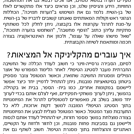
מעירים הערה בנושא מסוים, אנו זוכים לבטא גם את המחשבות,
החוויות, הידע והניסיון שלנו, וכן מראים כיצד אלו מתקשרים לאלו
של בן-השיח. נלמד גם את השימוש ב"הערות תמיכה", הכוללות
הנהוני ראש וקולות המאותתים שאנחנו קשובים לדבריו של בן-השיח.
על-מנת לתרגל עקרונות אלו בקבוצה, ניתן לחלק לכל משתתף
פתקיות עליהן כתוב "הוסף מחשבה", "השתמש בהערה תומכת",
"שאל מישהו שאלה על עצמו", ולכוון את האינטראקציה בצורה
חכמה ומותאמת לשיחה הקבוצתית.
איך עוברים מהקליניקה אל המציאות?
לסיום, הסבירה גרסייה-ווינר כי חשוב לעודד הכללה של החשיבה
החברתית מעבר לסטינג הטיפולי. לאחר הלימוד המפורש של אוצר
המילים ומסגרות החשיבה שתוארו, וכאשר המטופל צובר מספיק
ביטחון בסיטואציות מובנות, ניתן להתחיל לדמיין יחד כיצד אפשר
ליישמם במקומות אחרים, כמו בית- הספר, בבית או בקהילה.
בהמשך, ניתן לערוך משחקי-תפקידים, ואף לצלם אותם בכדי לערוך
יחד משוב. בשלב זה, מאפשרים למטופלים לתרגל את המיומנויות
בתוך הסטינג הטיפולי המובנה למשך דקות ארוכות, ללא כל
התערבות מצד המטפל. כאשר המטופל מצליח לבצע את המיומנויות
בצורה מוצלחת במשך מספר חזרות, יש להתחיל לעודד אותם לנסות
וליישמן גם בסביבות פחות מובנות, וכן לחזור ולדווח על הקשיים,
האתגרים וההצלחות בתוך מסגרת הטיפול. חשוב לשתף גם את