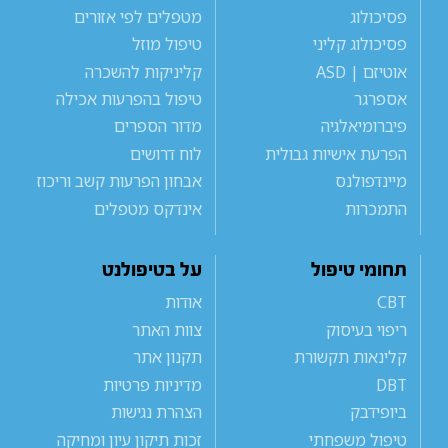
פסיכולוג
מטפלים לפי אזורים
פסיכולוג קליני
טיפול מוזל
אוטיזם | ASD
קליניקות להשכרה
אספרגר
טיפול בהפרעות אכילה
פיברומיאלגיה
מדור הספרים
הפרעת אישיות גבולית
לוח דרושים
מיינדפולנס
אבחון הפרעות קשב וריכוז
התמכרות
אינדקס מטפלים
תחומי טיפול
על בטיפולנט
CBT
אודות
ריפוי בעיסוק
צוות האתר
קלינאות תקשורת
תקנון אתר
DBT
מדיניות פרטיות
ביופידבק
הצהרת נגישות
טיפול משפחתי
זכות תיקון עיון ומחיקה