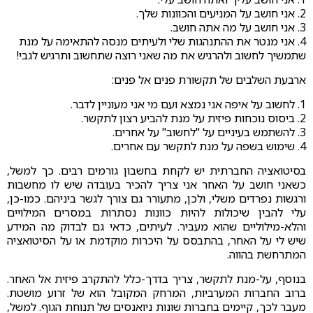
2. אני חושב על המניעים והכוונות שלך.
3. אני חושב על מה אתה חושב.
4. אני מנטר את ההתנהגות שלי ולעיתים מנסה להתאימה על מנת
שתמשיך לחשוב ולהרגיש את מה שאני רוצה שתחשוב ותרגיש לגבי!
ארבעת השלבים של תקשורת פנים אל פנים:
1. לחשוב על איפה אני נמצא ועם מי אני מעוניין לדבר.
2. ביסוס נוכחות פיזית על מנת להביע רצון לתקשר.
3. להשתמש בעיניים על "לחשוב" על אחרים.
4. שימוש בשפה על מנת לתקשר עם אחרים.
בסיטואציה החברתית יש לקחת בחשבון גורמים רבים. כך למשל,
כשאני חושב על האחר אני צריך להכיר בעובדה שיש לו מחשבות
ורגשות נפרדים משלי, ולכן, מתעורר גם צורך לגשר ביניהם. כמו-כן,
עלי להבין שיכולות להיות כוונות נסתרות במסרים המילויים
והלא-מילוליים שהוא מעביר. לעיתים, כדאי גם לבדוק מה המידע
שיש לי על האחר, בהתבסס על היכרות מוקדמת או על הסיטואציה
המתרחשת בהווה.
בנוסף, על-מנת לתקשר, צריך בדרך-כלל להתקרב פיזית אל האחר.
ברוב החברות המערביות, המרחק המקובל הוא של זרוע מושטת.
מעבר לכך, קיימים בחברות שונות ניואנסים של תנוחת הגוף. למשל,