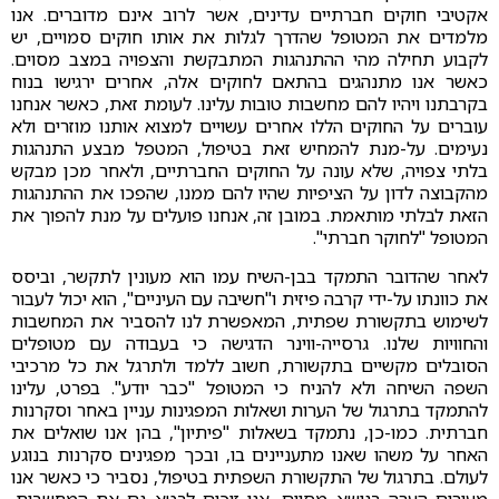
אקטיבי חוקים חברתיים עדינים, אשר לרוב אינם מדוברים. אנו
מלמדים את המטופל שהדרך לגלות את אותו חוקים סמויים, יש
לקבוע תחילה מהי ההתנהגות המתבקשת והצפויה במצב מסוים.
כאשר אנו מתנהגים בהתאם לחוקים אלה, אחרים ירגישו בנוח
בקרבתנו ויהיו להם מחשבות טובות עלינו. לעומת זאת, כאשר אנחנו
עוברים על החוקים הללו אחרים עשויים למצוא אותנו מוזרים ולא
נעימים. על-מנת להמחיש זאת בטיפול, המטפל מבצע התנהגות
בלתי צפויה, שלא עונה על החוקים החברתיים, ולאחר מכן מבקש
מהקבוצה לדון על הציפיות שהיו להם ממנו, שהפכו את ההתנהגות
הזאת לבלתי מותאמת. במובן זה, אנחנו פועלים על מנת להפוך את
המטופל "לחוקר חברתי".
לאחר שהדובר התמקד בבן-השיח עמו הוא מעונין לתקשר, וביסס
את כוונתו על-ידי קרבה פיזית ו"חשיבה עם העיניים", הוא יכול לעבור
לשימוש בתקשורת שפתית, המאפשרת לנו להסביר את המחשבות
והחוויות שלנו. גרסייה-ווינר הדגישה כי בעבודה עם מטופלים
הסובלים מקשיים בתקשורת, חשוב ללמד ולתרגל את כל מרכיבי
השפה השיחה ולא להניח כי המטופל "כבר יודע". בפרט, עלינו
להתמקד בתרגול של הערות ושאלות המפגינות עניין באחר וסקרנות
חברתית. כמו-כן, נתמקד בשאלות "פיתיון", בהן אנו שואלים את
האחר על משהו שאנו מתעניינים בו, ובכך מפגינים סקרנות בנוגע
לעולם. בתרגול של התקשורת השפתית בטיפול, נסביר כי כאשר אנו