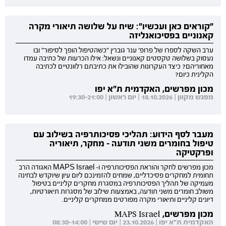
"קוראים כאן ועכשיו": שיח על שלושה תיאורי מקרה
קאנוניים בפסיכואנליזה
ערב השקה לספרו של פרופ' ענר גוברין "כשהטיפול הופך לסיפור" ובו
נעסוק בשלושה טקסטים קאנוניים ונשאל: אילו הכרעות של כתיבה עמדו
מאחוריהם? כיצד העקרונות שהובילו את כתיבתם רלוונטיים לכתיבה
הקלינית כיום?
מכון מפרשים, האקדמית ת"א יפו
מפגש מקוון | 18.10.2026 | יום ראשון | 19:30-21:00
מעבר לסף הידוע: תהליכי פסיכותרפיה בשילוב עם
טיפול בחומרים משני תודעה - מחקר, תיאוריה
ופרקטיקה
מכון מפרשים לחקר והוראת הפסיכותרפיה ו- MAPS Israel האגודה הרב
תחומית למחקרים פסיכדליים, שמחים להזמינכם ליום עיון שיוקדש לבחינה
מעמיקה של תהליך הפסיכותרפיה במסגרת מחקרים קליניים בטיפול
משולב חומרים משני תודעה, באמצעות שילוב של מסגרות תיאורטיות,
דיונים קליניים ותיאורי מקרה מפורטים ממחקרים קליניים.
מכון מפרשים, MAPS Israel
האקדמית ת"א יפו | 23.10.2026 | יום שישי | 08:30-14:00