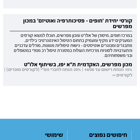
קורסי יחידת 'חופים - פסיכותרפיה ואוטיזם' במכון
מפרשים
במרכז חופים, מיסודן של אלו"ט ומכון מפרשים, תוכלו למצוא קורסים
המעניקים ידע מקיף ומעמיק בתחום הטיפול האינטגרטיבי בילדים,
מתבגרים ומבוגרים אוטיסטים - גישות טיפוליות מגוונות, מודלים עדכניים
והתערבויות לסוגיות מרכזיות העולות במסגרת טיפול רב ממדי במטופלים
ובני משפחותיהם.
מכון מפרשים, האקדמית ת"א יפו, בשיתוף אלו"ט
15% הנחת רישום עד 14/08 | 20% הנחה לחברי הפ"י (לקורסים מוכרים) |
לקורסים >>
חיפושים נפוצים
שימושי