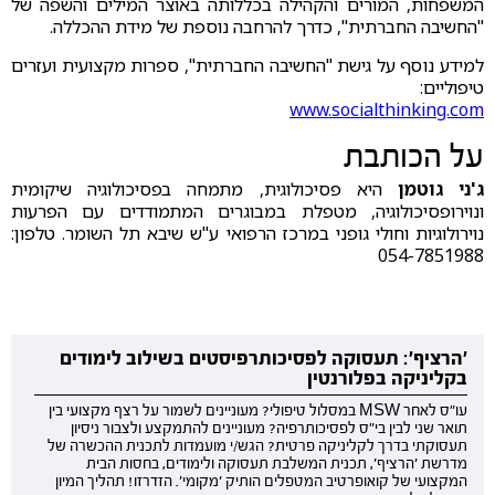
המשפחות, המורים והקהילה בכללותה באוצר המילים והשפה של
"החשיבה החברתית", כדרך להרחבה נוספת של מידת ההכללה.
למידע נוסף על גישת "החשיבה החברתית", ספרות מקצועית ועזרים
טיפוליים:
www.socialthinking.com
על הכותבת
ג'ני גוטמן
היא פסיכולוגית, מתמחה בפסיכולוגיה שיקומית
ונוירופסיכולוגיה, מטפלת במבוגרים המתמודדים עם הפרעות
נוירולוגיות וחולי גופני במרכז הרפואי ע"ש שיבא תל השומר. טלפון:
054-7851988
'הרציף': תעסוקה לפסיכותרפיסטים בשילוב לימודים
בקליניקה בפלורנטין
עו"ס לאחר MSW במסלול טיפולי? מעוניינים לשמור על רצף מקצועי בין
תואר שני לבין בי"ס לפסיכותרפיה? מעוניינים להתמקצע ולצבור ניסיון
תעסוקתי בדרך לקליניקה פרטית? הגש/י מועמדות לתכנית ההכשרה של
מדרשת 'הרציף', תכנית המשלבת תעסוקה ולימודים, בחסות הבית
המקצועי של קואופרטיב המטפלים הותיק 'מקומי'. הזדרזו! תהליך המיון