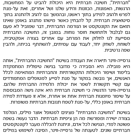
"חברתית"; חשיבה חברתית היא היכולת להביט על המחשבות,
הרגשות, האמונות, הכוונות והידע שלנו ושל אחרים, זאת על-מנת
לפרש ולהגיב למידע בתוך ראשנו, ובהמשך גם להגיב ולהתנהג בתוך
סיטואציה חברתית. קל להבחין כאשר מישהו מתנהג באופן שאינו
תואם את הקונטקסט או הנורמה החברתית, דבר שמוביל לא פעם
גם לבלבול ולתחושת חוסר נוחות. במובן זה, החשיבה החברתית
מסייעת לנו לחלוק את המרחב עם אחרים בצורה אפקטיבית,
לשוחח, לשחק יחד, לעבוד עם עמיתים, להשתתף בכיתה, ולהבין
שפה נרטיבית.
גרסייה-ווינר תיארה את העבודה בשיטת "החשיבה החברתית", אותה
היא מובילה. היא הסבירה כי מדובר בגישה טיפולית המתמקדת
בלימוד ושיפור היכולות התקשורתיות והחברתיות המתאימה לכלל
האנשים, אך גובשה במקור על מנת לסייע למטופלים המתמודדים
עם קשיי תקשורת לשפר את יכולת הלמידה החברתית שלהם.
גרסייה-ווינר הדגשיה כי חשיבה חברתית היא אינה גישה המבוססת
על שיפור מיומנות חברתית אחת או אחרת, אלא זו מעודדת למידה
חברתית באופן כללי, על-מנת לטפח תגובות חברתיות משופרות.
בשיטת "החשיבה החברתית" מציגים למטופל אוצר מילים, המלמד
בצורה ישירה ומפורשת מה הן ציפיות חברתיות. הדבר נעשה בשפה
פשוטה למדי, הנגישה לכל אדם, וניתנת להכללה מעבר לקונטקסטים
חברתיים שונים. לטענתה של גרסייה-ווינר, הסיבה לשימוש במילים