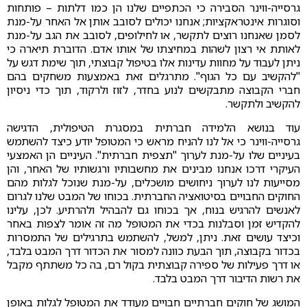
גרסייה-ווינר הסבירה כי הכתפיים שלנו הן כמו דלתות – פותחות
וסוגרות אינטראקציות; אנחנו יכולים לסובב אותן אל האחר על-מנת
לסמן שאנחנו רוצים לתקשר, או לחילופים, לסובב את הגב על-מנת
לאותת אי רצון לשהות במחיצתו של אותו אדם. הדוברת תיארה כי
ניתן לעבוד על מחוות עדינות אלו בטיפול קבוצתי, תוך שימת דגש על
"להקשיב עם כל הגוף". מתרגלים זאת באמצעות משחקים בהם
חברי הקבוצה מתבקשים לנוע בחדר, לזוז ולרקוד, תוך כדי ניסיון
להקשיב ולתקשר.
עוד בנושא הלמידה חברתית במסגרת הטיפולית, הדגישה
גרסייה-ווינר כי אל לנו להניח מראש כי המטופל יודע כיצד להשתמש
בעיניים שלו על-מנת לערוך "תצפית חברתית". העיניים הן האמצעי
העיקרי דרכו אנחנו מבינים את מחשבותיו ורגשותיו של האחר, והן
מסייעות לנו לערוך ניחושים מושכלים, על-מנת שנוכל לגלות מהם
החוקים החבויים בסיטואציה החברתית. בכוחו של המבט שלנו לגרום
לאנשים להרגיש בנוח, אך בכוחו גם להבהיל ולהרתיע. לכן, עלינו
להקדיש זמן וסבלנות בכדי את המטופל מה זה אומר לצפות באחר
וכיצד עושים זאת. ניתן, למשל, להשתמש בתרגילים של התמסרות
בכדור בקבוצה, תוך הבעת כוונה למסור את הכדור דרך המבט בלבד,
או דרך פעילות של ספירה קבוצתית בקול רם, בה כל משתתף מקבל
את רשות הדיבור דרך המבט בלבד.
המושג של חוקים חברתיים חבויים מעודד את המטופל לגלות באופן