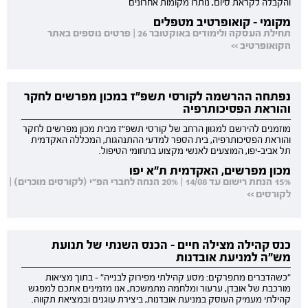
והקבלה לקראת סיום, נותרו מקומות אחרונים
מקומי - קואופרטיב מטפלים
תחילת העסקה ולימודים באוקטובר 26 | פרטים נוספים באתר
הקואופרטיב >>
נפתחה ההרשמה לקורסי תשפ"ז במכון מפרשים לחקר
והוראת הפסיכותרפיה
מוזמנים להירשם למגוון הרחב של קורסי תשפ"ז מבית מכון מפרשים לחקר
והוראת הפסיכותרפיה, בית הספר למדעי ההתנהגות, המכללה האקדמית
תל אביב-יפו, המוצעים לאנשי מקצוע בתחומי הטיפול.
מכון מפרשים, האקדמית ת"א יפו
15% הנחת רישום עד 14/08 | 20% הנחה לחברי הפ"י (לקורסים מוכרים) |
לקורסים >>
כנס קהילה מצילה חיים - הכנס השנתי של תנועת
מש"ה למניעת אובדנות
"כשהדברים מתפרקים: מסע קהילתי מפירוק לבנייה" - בתוך מציאות
מורכבת של אובדן, ערעור ומלחמה מתמשכת, אנו מזמינים אתכם למפגש
קהילתי מעמיק העוסק במניעת אובדנות, ביצירת עוגנים ובמציאת תקווה.