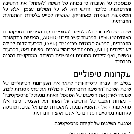
מבוססת על העובדה כי בכוחה של השפה "לאתחל" את החשיבה
וההתנהגות. כלומר, הדגש הוא לא על המילים עצמן, אלא על
המשמעות העומדת מאחוריהן, שעשויה לסייע בלמידת ההתנהגות
החברתית.
שיטה טיפולית זו יכולה לסייע למטופלים עם הפרעות בספקטרום
האוטיסטי (ASD), הפרעות קשב וריכוז (ADHD), הפרעות בתקשורת
החברתית, הפרעה סמנטית פרגמטית (SPD), הפרעת לקות למידה
לא מילולית (NLD), תסמונת אלכוהול עוברית, פגיעות ראש, הפרעות
נפשיות, ואף לילדים מחוננים ומוכשרים במיוחד, המתקשים בהבנה
חברתית.
עקרונות טיפוליים
בשלב זה, עברה גרסייה-ווינר לתאר את העקרונות הטיפוליים של
שיטת השיטה "החשיבה החברתית". זו כוללת את שתי מסגרות ליבה,
שנועדו לארגן את חשיבתו של המטפל: האחת נוגעת ל"פרספקטיבה"
– נקודות המבט של החשיבה על האחר ועל העצמי, וכיצד אלו
מתאימות זו אל זו. השנייה נוגעת לתקשורת פנים אל פנים, ומדגישה
עקרונות בסיסיים המנחים כל אינטראקציה חברתית.
ארבעת השלבים של לקיחת פרספקטיבה:
1. אני חושב עליך ואתה חושב עלי.