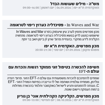
מש"ה - מילים שעושות הבדל
האקדמית ת"א-יפו | 06.09.2026 | יום ראשון | 09:00-16:00
In Waves and War - פסיכדליה כערוץ ריפוי לטראומה
מכון מפרשים מזמין לערב עיון שיעסוק בסרט In Waves and War
שישמש כמצע לדיון בנושא פסיכדליה כערוץ ריפוי לטראומה: מהחוויה
הקלינית לידע מחקרי. בהנחיית פרופ' שרון זין ביימן ויואב בר יוסף.
מכון מפרשים, האקדמית ת"א יפו
מפגש מקוון | 07.09.2026 | יום שני | 20:00-21:30
חשיפה להכשרה בטיפול זוגי ממוקד רגשות והכרות עם
עולם ה-EFT
שמחים להזמינכם להכרות משמעותית עם עולם ה-EFT הזוגי. פרופ' רונדה
גולדמן, מומחית עולמית ושותפה של לז גרינברג בפיתוח המודל הזוגי EFT-
C, נענתה להזמנתנו ותגיע לישראל באוקטובר ותלמד בהכשרה מודולות
ברמות העמקה ויישום שונות.
מכון מפרשים, הקליניקה הקהילתית אוני' בן גוריון
האקדמית ת"א יפו | 08.10.2026 | יום חמישי | 09:00-13:00