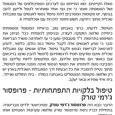
מאלו הקיימים. הוא התייחס גם לצרכים הפסיכולוגים של המטופל
ושל המשפחה ואמר כי אין גוף אחד שאחראי לטפל ולייעץ להם.
בנוסף, יש מקומות המסרבים לתת טיפול נפשי לאנשים עם מוגבלות
שכלית מתוך רתיעה, חשש וחוסר היכרות עם אוכלוסייה זו.
הטיפול, לדעתו, כרוך באבחון טוב, בראיית המטופל ומשפחתו
כיחידה שלמה הזקוקה לעזרה, ובניסיון להפחית ככל הניתן את
השימוש בתרופות. ד"ר סטבסקי טוען כי עד לאחרונה משרד הבריאות
סבר כי מגיע לאנשים אלה לקבל טיפול כמו כולם, כלומר, להגיע
למרפאה לבריאות הנפש ולקבל טיפול. אולם אנשים עם מוגבלות
שכלית אינם מודעים תמיד לרגשותיהם (למשל להבין שהם בדיכאון)
וגם כאשר הם מודעים אליהם, הם מתקשים לדווח עליהם. גם
הסביבה נוטה להחמיץ את הקושי הנפשי ואינה מפנה אותם לטיפול,
מתוך נטייה להסביר את כל הבעיות דרך המוגבלות השכלית.
בארץ יש
רק שלושה מקומות המטפלים באבחנה כפולה - בית החולים שניידר,
בית איזי שפירא ובאר יעקב.
טיפול בלקויות התפתחותיות -
פרופסור
ג'רמי טורק
הדובר הבא היה
פרופסור ג'רמי טורק
, פסיכיאטר ילדים מבריטניה.
בתחילת דבריו ניסח פרופסור טורק שלושה עקרונות המנחים אותו