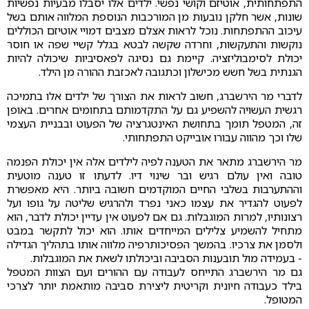
התפתחותית, אוטיזם וקושי נפשי. ילדים אלו יסבלו מבעיות נפשיות
שונות, אשר חלקן נובעות מן המורכבות הנוספת המלווה אותם בשל
עיכוב ההתפתחות. נוכל לראות אצלם מצבים דמויי אוטיזם הכוללים
נוקשות והתעקשות, וחרדה שקשה לבטא בגלל קשיי שפה או חוסר
יכולת לסימבוליזציה. קיימת גם נסיגה לפאסיביות שיכולה להיות
הגנתית בשל חשש מכישלון וכתגובה לאכזבת ההורה מן הילד.
לדברי מר הירשברג, חשוב לראות את הצורך של ילדים אלו בתמיכה
רגשית העשויה להשפיע גם על התקדמותם בתחומים אחרים. באופן
זה, המטפל תומך בתחושת האינטגרציה של הפעוט ובבניית העצמי
שלו וכך מהווה עבורו אובייקט התפתחותי.
מר הירשברג מתאר את הטענה לפיה לילדים אלה אין יכולת הפנמה
טובה ואין עולם רגיש ובר שינוי דיו. לדעתו זו טענה מוטעית
וההתערבות בשלבי החיים המוקדמים חשובה ביותר. היא מאפשרת
לפעוט להגדיר את עצמו כאני נפרד ולהרגיש שליטה על גופו ועל
רצונותיו, למרות המוגבלות. גם אם לפעוט אין עדיין יכולת לדבר, הוא
מתחיל להשמיע צלילים המייחדים אותו. הוא יכול לתקשר במבט
ולסמן את צרכיו. בהמשך הפסיכותרפיה מלווה אותו בתהליך הגדילה
- בעמידה מול תובענות הסביבה וביכולתו לשאת את המוגבלות.
גם מר הירשברג התייחס לעבודה עם ההורים ועם הצוות המטפל
בילד כעבודה חיונית וקריטית ליצירת סביבה מותאמת יותר לצרכי
המטופל.