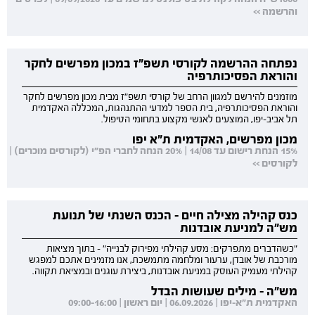
והרשמה >>
נפתחה ההרשמה לקורסי תשפ"ז במכון מפרשים לחקר
והוראת הפסיכותרפיה
מוזמנים להירשם למגוון הרחב של קורסי תשפ"ז מבית מכון מפרשים לחקר
והוראת הפסיכותרפיה, בית הספר למדעי ההתנהגות, המכללה האקדמית
תל אביב-יפו, המוצעים לאנשי מקצוע בתחומי הטיפול.
מכון מפרשים, האקדמית ת"א יפו
15% הנחת רישום עד 14/08 | 20% הנחה לחברי הפ"י (לקורסים מוכרים) |
לקורסים >>
כנס קהילה מצילה חיים - הכנס השנתי של תנועת
מש"ה למניעת אובדנות
"כשהדברים מתפרקים: מסע קהילתי מפירוק לבנייה" - בתוך מציאות
מורכבת של אובדן, ערעור ומלחמה מתמשכת, אנו מזמינים אתכם למפגש
קהילתי מעמיק העוסק במניעת אובדנות, ביצירת עוגנים ובמציאת תקווה.
מש"ה - מילים שעושות הבדל
האקדמית ת"א-יפו | 06.09.2026 | יום ראשון | 09:00-16:00