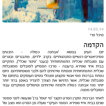
14.05.14
מיכל פרי
הקדמה
יום העיון בנושא 'אבחנה כפולה - היבטים
פסיכיאטרים-רגשיים-התנהגותיים בקרב ילדים, מתבגרים ובוגרים
עם מוגבלות שכלית התפתחותית' (בעבר 'פיגור שכלי'), התקיים
בבית איזי שפירא ברעננה - מרכז המסייע לסובלים ממוגבלות
שכלית התפתחותית ומפתח שירותים להם ולבני משפחותיהם.
היום
נפתח בברכות מפי אנשי מקצוע ומנהלי גופים העוסקים בתחום של
מוגבלות שכלית, אשר הדגישו את הצורך להגדיר באופן ברור יותר
יותר מהי אבחנה כפולה ולפתח שירותים וטיפולים ממוקדים עבור
הסובלים ממנה.
לאחר הברכות הוקרן הסרט הקצר 'מי יטפל ברן' שנעשה לפני מספר
שנים בבית איזי שפירא. המסר העיקרי שעלה מן הסרט הוא מצב של