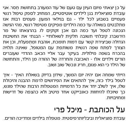
על כן יצאתי מיום העיון עם טעם של עוד המעורב בתחושת חֵסר. אני
עובדת סוציאלית בגן לילדים אוטיסטיים, המחויב לספק טיפול רגשי
פעמיים בשבוע לכל ילד - גם בגילאי המעון. פעמים רבות אנו
מתלבטים בשאלה עד כמה הילדים מפיקים מטיפול רגשי, מהי הגישה
הנכונה לטפל ועד כמה הם אכן זקוקים לו. בהרצאתו של מר
הירשברג קיבלתי תשובה חלקית לשאלותיי - הבנתי את החשיבות
הגדולה שביצירת קשר עם דמות תומכת, אוהבת ומִתְפּעלת, וכן את
הצורך לפתח שפה רגשית משותפת עם המטופל, שאינה תלויה
בהכרח בשפה מילולית. בעיקר עבר אליי הכאב ההדדי שעוברים
הורים וילדים אלו - האכזבה והחרדה של ההורה מן הילד, והתחושה
של הילד כי הוא פגום, חריג ונכשל שוב ושוב.
הייתי שמחה אם יהיה יום המשך, שידון בדיוק בשאלת האיך - איך
לטפל בילד כזה, איך להתאים את הפירושים לרמת ההבנה והיכולת
שלו, איך לשלב יחד את כל הדמויות המטפלות הרבות שהילד פוגש,
כך שיוכלו להיחוות כאובייקט אחד מיטיב ולא כהצפה של דרישות
ומחויבויות.
על הכותבת - מיכל פרי
עובדת סוציאלית וביבליותרפיסטית. מטפלת בילדים ומדריכה הורים.