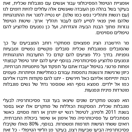
אופציית הטיפול הפסיכולוגי עבור אנשים עם מוגבלות שכלית, זאת
בעיקר בשל בהלה מן העובדה שאנשים אלה עלולים להיות דומים לנו
(עם רגשות ותהליכי נפש כמו שלנו). יש נטייה למגר את ההתנהגויות
שלהם ואין פנאי לסייע להם לעבור תהליך ארוך. שיטות הטיפול
נגזרות מתוך הבנת הבעיה והגדרתה, ועל כן נמנעים מלהציע להם
טיפולים מסוימים.
מר הירשברג הציג ממצאים ממחקרי רוחב המצביעים על כך
שהסובלים ממוגבלות שכלית סובלים מקשיים נפשיים ומבעיות
גופניות. בדרך כלל מציעים להם קודם כל התערבות התנהגותית
ונמנעים מלהציע פסיכותרפיה. בנוסף יציעו להם יותר טיפול קבוצתי
ופחות פרטני. בטיפול יעבדו אִתם על תפקוד ועל מיומנויות חברתיות,
כיוון שרגישות ורגשנות נתפסות עבורם כמחלישות ומיותרות. פעמים
רבות יתייחסו אליהם כאל חירשים - יתנו להם פקודות וידברו אליהם
כמו אל ילדים. ממצא נוסף הוא שמספר גדול של נשים מוגבלות
מוטרדות מינית ונפגעות.
הוא מצטט מחקרים שונים שיצאו בעד ונגד פסיכותרפיה לבעלי
מוגבלות שכלית. המסקנות הכוללות של מחקרים אלו יצאו בספר
בשנת 2011 ולפיהן, לטיפול רגשי יש יתרון או רווח מסוים. כאשר
מסתכלים על פסיכותרפיה מול אימון או שיפור ביכולת החברתית,
רואים ששתי הגישות תורמות ומשפרות. בנוסף, 80% מאלו שקיבלו
פסיכותרפיה הביעו שביעות רצון, בעיקר מן הליווי הטיפולי - כל זאת