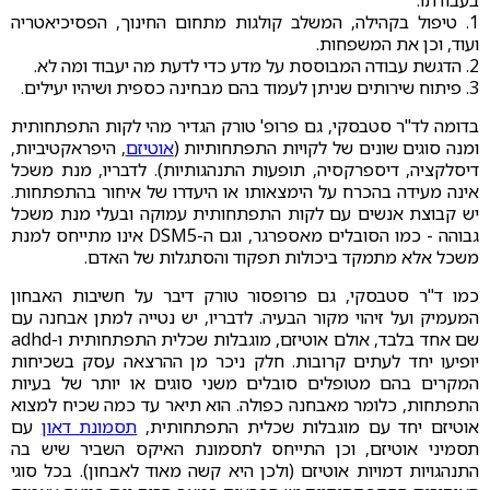
בעבודתו:
1. טיפול בקהילה, המשלב קולגות מתחום החינוך, הפסיכיאטריה
ועוד, וכן את המשפחות.
2. הדגשת עבודה המבוססת על מדע כדי לדעת מה יעבוד ומה לא.
3. פיתוח שירותים שניתן לעמוד בהם מבחינה כספית ושיהיו יעילים.
בדומה לד"ר סטבסקי, גם פרופ' טורק הגדיר מהי לקות התפתחותית
ומנה סוגים שונים של לקויות התפתחותיות (
אוטיזם
, היפראקטיביות,
דיסלקציה, דיספרקסיה, תופעות התנהגותיות). לדבריו, מנת משכל
אינה מעידה בהכרח על הימצאותו או היעדרו של איחור בהתפתחות.
יש קבוצת אנשים עם לקות התפתחותית עמוקה ובעלי מנת משכל
גבוהה - כמו הסובלים מאספרגר, וגם ה-DSM5 אינו מתייחס למנת
משכל אלא מתמקד ביכולות תפקוד והסתגלות של האדם.
כמו ד"ר סטבסקי, גם פרופסור טורק דיבר על חשיבות האבחון
המעמיק ועל זיהוי מקור הבעיה. לדבריו, יש נטייה למתן אבחנה עם
שם אחד בלבד, אולם אוטיזם, מוגבלות שכלית התפתחותית ו-adhd
יופיעו יחד לעתים קרובות. חלק ניכר מן ההרצאה עסק בשכיחות
המקרים בהם מטופלים סובלים משני סוגים או יותר של בעיות
התפתחות, כלומר מאבחנה כפולה. הוא תיאר עד כמה שכיח למצוא
אוטיזם יחד עם מוגבלות שכלית התפתחותית,
תסמונת דאון
עם
תסמיני אוטיזם, וכן התייחס לתסמונת האיקס השביר שיש בה
התנהגויות דמויות אוטיזם (ולכן היא קשה מאוד לאבחון).
בכל סוגי