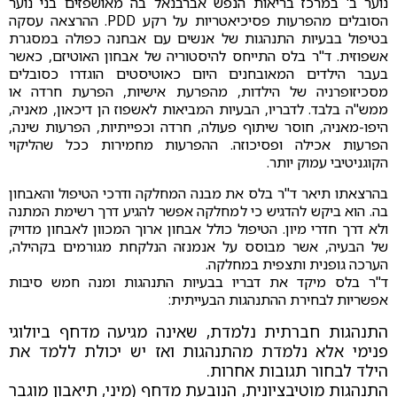
נוער ב' במרכז בריאות הנפש אברבנאל בה מאושפזים בני נוער
הסובלים מהפרעות פסיכיאטריות על רקע PDD. ההרצאה עסקה
בטיפול בבעיות התנהגות של אנשים עם אבחנה כפולה במסגרת
אשפוזית. ד"ר בלס התייחס להיסטוריה של אבחון האוטיזם, כאשר
בעבר הילדים המאובחנים היום כאוטיסטים הוגדרו כסובלים
מסכיזופרניה של הילדות, מהפרעת אישיות, הפרעת חרדה או
ממש"ה בלבד. לדבריו, הבעיות המביאות לאשפוז הן דיכאון, מאניה,
היפו-מאניה, חוסר שיתוף פעולה, חרדה וכפייתיות, הפרעות שינה,
הפרעות אכילה ופסיכוזה. ההפרעות מחמירות ככל שהליקוי
הקוגניטיבי עמוק יותר.
בהרצאתו תיאר ד"ר בלס את מבנה המחלקה ודרכי הטיפול והאבחון
בה. הוא ביקש להדגיש כי למחלקה אפשר להגיע דרך רשימת המתנה
ולא דרך חדרי מיון. הטיפול כולל אבחון ארוך המכוון לאבחון מדויק
של הבעיה, אשר מבוסס על אנמנזה הנלקחת מגורמים בקהילה,
הערכה גופנית ותצפית במחלקה.
ד"ר בלס מיקד את דבריו בבעיות התנהגות ומנה חמש סיבות
אפשריות לבחירת ההתנהגות הבעייתית:
התנהגות חברתית נלמדת, שאינה מגיעה מדחף ביולוגי
פנימי אלא נלמדת מהתנהגות ואז יש יכולת ללמד את
הילד לבחור תגובות אחרות.
התנהגות מוטיבציונית, הנובעת מדחף (מיני, תיאבון מוגבר