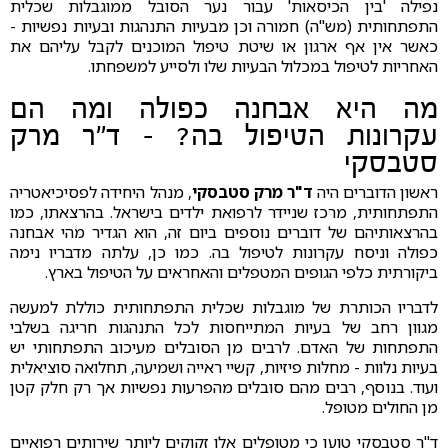
נפילה 'בין הכיסאות' עבור נער הסובל ממוגבלות שכלית
התפתחותית (מש"ה) חמורה וכן מבעיות התנהגות ובעיות נפשיות -
כאשר אין אף ארגון או שיטת טיפול המוכנים לקבל עליהם את
האחריות לטיפול במכלול הבעיות שלו ולסייע למשפחתו.
מה היא אבחנה כפולה ומה הם
עקרונות הטיפול בה? -
ד"ר מרק
סטבסקי
ראשון הדוברים היה
ד"ר מרק סטבסקי
, מנהל היחידה לפסיכיאטריה
התפתחותית, מרכז שניידר לרפואת ילדים בישראל. בהרצאתו, כמו
בהרצאותיהם של דוברים נוספים ביום זה, הוא הגדיר מהי אבחנה
כפולה וניסח עקרונות לטיפול בה. כמו כן, עלתה מדבריו נימה
ביקורתית כלפי הגופים המטפלים והאחראים על הטיפול בארץ.
לדבריו הכותרת של מוגבלות שכלית התפתחותית כוללת למעשה
מגוון רחב של בעיות המתייחסות לכל התנהגות חריגה בשלבי
התפתחות של האדם. לרבים מן הסובלים מעיכוב התפתחותי יש
בעיות נלוות - מחלות פיזיות, קשיי ראייה ושמיעה, תחלואה סוציאלית
ועוד. בנוסף, רבים מהם סובלים מהפרעות נפשיות אך רק חלק קטן
מן החולים מטופל.
ד"ר סטבסקי טוען כי מטופלים אלו זקוקים ליותר שירותים רפואיים