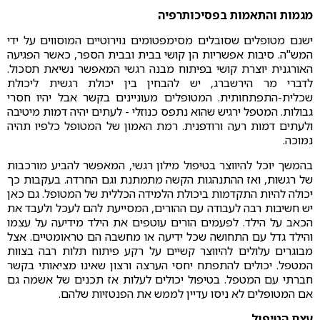
מגמות והתאמות בפסיכותרפיה
ישנם מטופלים שסובלים מסימפטומים נוירוטיים המוסווים על ידי
המש"ה. סיבות אפשריות הן קושי בבית ובבית הספר, כאשר הפגיעה
האורגנית יוצרת קושי בפיתוח מבנה רגשי המאפשר נשיאת תסכול.
לדברי מר הירשברג, יש להבחין בין יכולת רגשית ליכולת
שכלית-התפתחותית. המטופלים מעוניינים בקשר אבל יהיו חסרי
גבולות. המטפל ירגיש שהוא נתפס כנוזלי - לעתים יהיה דמות מיטיבה
ולעתים דמות רעה ורודפנית. רמת האמון של המטופל כלפיו תהיה
נמוכה.
בהמשך יוכל להיווצר בטיפול מילון רגשי, המאפשר להביע מורכבות
של רגשות, ואז ההתנהגות הקשה מתמתנת וגם החרדה. בעקבות כך
יכולה להיות התקדמות ביכולת הלמידה הכללית של המטופל.
גם כאן
יש חשיבות רבה לעבודה עם ההורים, המסייעת להם לעכל ולעבד את
הכאב על הילד. לפעמים הורים עוטפים את הילד מידיעה על עצמו
והילד גדל עם התחושה שכל ידיעה או מחשבה הם טראומטיים.
אצל
מבוגרים עלולים להיווצר קשיים על רקע פיתוח תלות רבה בצוות
המטפל. יכולים להתפתח יחסי הערצה ורצון שאינו מציאותי בקשר
חברתי עם המטפל. בטיפול יכולים לעלות אז תכנים של אשמה גם
אם המטופלים לא ניסו עדיין לממש את הפנטזיות שלהם.
עצם הטיפול