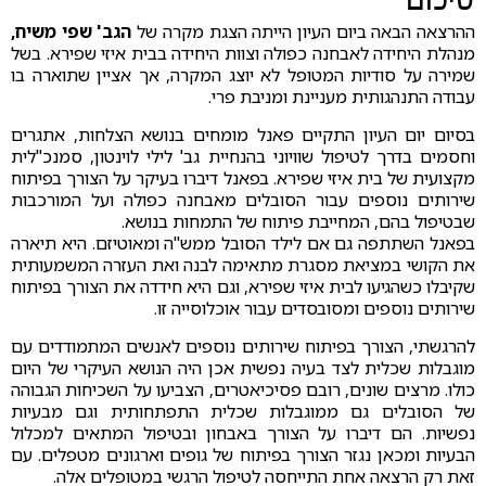
סיכום
ההרצאה הבאה ביום העיון הייתה הצגת מקרה של
הגב' שפי משיח,
מנהלת היחידה לאבחנה כפולה וצוות היחידה בבית איזי שפירא. בשל
שמירה על סודיות המטופל לא יוצג המקרה, אך אציין שתוארה בו
עבודה התנהגותית מעניינת ומניבת פרי.
בסיום יום העיון התקיים פאנל מומחים בנושא הצלחות, אתגרים
וחסמים בדרך לטיפול שוויוני בהנחיית גב' לילי לוינטון, סמנכ"לית
מקצועית של בית איזי שפירא. בפאנל דיברו בעיקר על הצורך בפיתוח
שירותים נוספים עבור הסובלים מאבחנה כפולה ועל המורכבות
שבטיפול בהם, המחייבת פיתוח של התמחות בנושא.
בפאנל השתתפה גם אם לילד הסובל ממש"ה ומאוטיזם. היא תיארה
את הקושי במציאת מסגרת מתאימה לבנה ואת העזרה המשמעותית
שקיבלו כשהגיעו לבית איזי שפירא, וגם היא חידדה את הצורך בפיתוח
שירותים נוספים ומסובסדים עבור אוכלוסייה זו.
להרגשתי, הצורך בפיתוח שירותים נוספים לאנשים המתמודדים עם
מוגבלות שכלית לצד בעיה נפשית אכן היה הנושא העיקרי של היום
כולו. מרצים שונים, רובם פסיכיאטרים, הצביעו על השכיחות הגבוהה
של הסובלים גם ממוגבלות שכלית התפתחותית וגם מבעיות
נפשיות. הם דיברו על הצורך באבחון ובטיפול המתאים למכלול
הבעיות ומכאן נגזר הצורך בפיתוח של גופים וארגונים מטפלים. עם
זאת רק הרצאה אחת התייחסה לטיפול הרגשי במטופלים אלה.