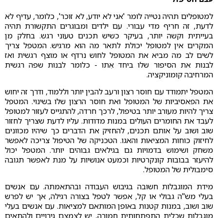
למטופלים תהיה נטייה לומר 'אני לא יודע, לא זוכר', כלומר, עדיף לא
לדעת, זה חריף מדי עבורי. עם ילדים ומבוגרים התקשורת תהיה
בעייתית וקשה יותר, בעיקר כשיש תכנים טעוני רגש. בחלק מן
המקרים אין למטופל יכולת לתאר מה הוא מרגיש. המטפל צריך
לשים לב מה מביא את המטופל לחוש נרדף או מוצף רגשית ואז
לבנות את הסיפור שלו ביחד אִתו - כלומר לבנות שפה רגשית
המרחיבה קומוניקציה.
המטפל יתמודד עם חוסר רצון ורעב להבין יותר וללמוד, ודרך זה יחוש
את הפאסיביות של המטופל ואת חוסר הרצון שלו בשינוי. המטפל
צריך להיות מעורב יותר בטיפול, לרכך חרדה, להתגייס לעזור למטופל
לעבד את החומרים העולים במנות מדודות. עליו לדעת שצריך לחזור
שוב ושוב על אותם תכנים, להחזיק את הדברים כך שיהיו מכוונים
לחיזוק כוחות המציאות והאגו.
הטכניקה של הטיפול צריכה לאפשר
משחק ושימוש בדמויות גם בגילאים גבוהים יותר. המטפל יכול
להיעזר בבובות קונקרטיות וכמעט אנושיות על מנת לאפשר תגובה
סימבולית של המטופל.
מידת המוגבלות חשובה בגיבוש העבודה ובהתאמתה. עם אנשים
בעלי מש"ה גבולי או קל, אפשר לטפל בצורה רגילה, אך יש לפרש
שוב ושוב, במנות קטנות באופן המותאם למציאות. עם אנשים בעלי
מוגבלות שכלית התפתחותית חמורה, יש לצמצם גירויים ולהתאים