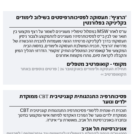
'הרציף': תעסוקה לפסיכותרפיסטים בשילוב לימודים
בקליניקה בפלורנטין
עו"ס לאחר MSW במסלול טיפולי? מעוניינים לשמור על רצף מקצועי בין
תואר שני לבין בי"ס לפסיכותרפיה? מעוניינים להתמקצע ולצבור ניסיון
תעסוקתי בדרך לקליניקה פרטית? הגש/י מועמדות לתכנית ההכשרה של
מדרשת 'הרציף', תכנית המשלבת תעסוקה ולימודים, בחסות הבית
המקצועי של קואופרטיב המטפלים הותיק 'מקומי'. הזדרזו! תהליך המיון
והקבלה לקראת סיום, נותרו מקומות אחרונים
מקומי - קואופרטיב מטפלים
תחילת העסקה ולימודים באוקטובר 26 | פרטים נוספים באתר
הקואופרטיב >>
פסיכותרפיה התנהגותית קוגניטיבית CBT ממוקדת
ילדים ונוער
תוכנית דו-שנתית ללימודי פסיכותרפיה התנהגותית קוגניטיבית CBT
ממוקדת ילדים ונוער של המרכז האקדמי לפיתוח אישי ומקצועי בחינוך
ובחברה באוניברסיטת תל אביב, מאושרת ע"י איט"ה.
אוניברסיטת תל אביב
1000ש"ח הנחה לקהילת בטיפולנט לנרשמים עד 09/09/2026 | לפרטים