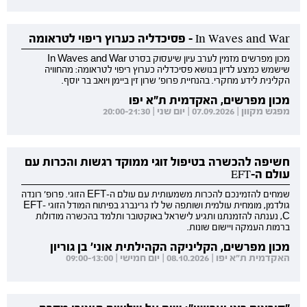
In Waves and War - פסיכדליה כערוץ ריפוי לטראומה
מכון מפרשים מזמין לערב עיון שיעסוק בסרט In Waves and War
שישמש כמצע לדיון בנושא פסיכדליה כערוץ ריפוי לטראומה: מהחוויה
הקלינית לידע מחקרי. בהנחיית פרופ' שרון זין ביימן ויואב בר יוסף.
מכון מפרשים, האקדמית ת"א יפו
מפגש מקוון | 07.09.2026 | יום שני | 20:00-21:30
חשיפה להכשרה בטיפול זוגי ממוקד רגשות והכרות עם
עולם ה-EFT
שמחים להזמינכם להכרות משמעותית עם עולם ה-EFT הזוגי. פרופ' רונדה
גולדמן, מומחית עולמית ושותפה של לז גרינברג בפיתוח המודל הזוגי EFT-
C, נענתה להזמנתנו ותגיע לישראל באוקטובר ותלמד בהכשרה מודולות
ברמות העמקה ויישום שונות.
מכון מפרשים, הקליניקה הקהילתית אוני' בן גוריון
האקדמית ת"א יפו | 08.10.2026 | יום חמישי | 09:00-13:00