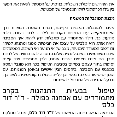
את הפירושים ליכולת השכלית. בנוסף, על המטפל לשאת את הפער
בין גילו הכרונולוגי לגילו המנטאלי של המטופל.
גיבנת המוגבלות המשנית
מעבר למוגבלות המבנית הקיימת, נבנית חטוטרת הנוצרת דרך
האינטראקציה עם הדמויות הקרובות לילד - לרוב בצורה בלתי
מודעת. כך, הילד המתמודד עם מוגבלות יודע לזהות איך הסביבה
רואה אותו. הוא מלביש על עצמו את הציפיות ממנו ומתנהג לפיהן.
זהו דפוס המעודד הימנעות, מצב של אי תנועה ואי חשיבה. המטופלים
אינם משתמשים באינטליגנציה שלהם. חסרה להם החוויה של להיות
מובן. הם אינם מצפים שיבינו אותם, ולכן מחפשים גירוי עצמי
וסיפוק בתוך עצמם במקום בסביבה. הטיפול בכך הוא מוגבל ועוסק
במפגש עם הסביבה, ביחסים הבין אישיים ובאופן הפנמתם. עם
הזמן יש שיפור במצב הנפשי וכן עלייה ביכולת הקוגניטיבית. לשם כך,
גם על הסביבה של המטופל להשתנות.
טיפול בבעיות התנהגות בקרב
מתמודדים עם אבחנה כפולה - ד"ר דוד
בלס
ההרצאה הבאה הייתה הרצאתו של
ד"ר דוד בלס
, מנהל מחלקת