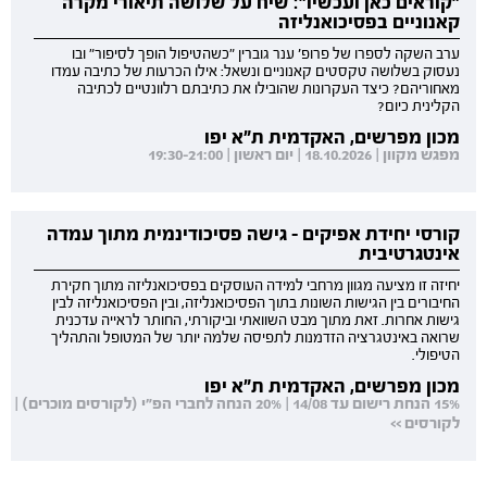
"קוראים כאן ועכשיו": שיח על שלושה תיאורי מקרה
קאנוניים בפסיכואנליזה
ערב השקה לספרו של פרופ' ענר גוברין "כשהטיפול הופך לסיפור" ובו
נעסוק בשלושה טקסטים קאנוניים ונשאל: אילו הכרעות של כתיבה עמדו
מאחוריהם? כיצד העקרונות שהובילו את כתיבתם רלוונטיים לכתיבה
הקלינית כיום?
מכון מפרשים, האקדמית ת"א יפו
מפגש מקוון | 18.10.2026 | יום ראשון | 19:30-21:00
קורסי יחידת אפיקים - גישה פסיכודינמית מתוך עמדה
אינטגרטיבית
יחיזה זו מציעה מגוון מרחבי למידה העוסקים בפסיכואנליזה מתוך חקירת
החיבורים בין הגישות השונות בתוך הפסיכואנליזה, ובין הפסיכואנליזה לבין
גישות אחרות. זאת מתוך מבט השוואתי וביקורתי, החותר לראייה עדכנית
שרואה באינטגרציה הזדמנות לתפיסה שלמה יותר של המטופל והתהליך
הטיפולי.
מכון מפרשים, האקדמית ת"א יפו
15% הנחת רישום עד 14/08 | 20% הנחה לחברי הפ"י (לקורסים מוכרים) |
לקורסים >>