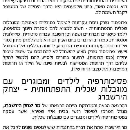
האיחורים ההתפתחותיים יש הפרעות במצב הרוח וגם פגיעה עצמית
היא נפוצה מאוד, כיוון שלפעמים היא הדרך היחידה של המטופל
לקבל תשומת לב.
פרופסור טורק ניסח עקרונות לטיפול בסובלים מאוטיזם ומוגבלות
שכלית התפתחותית - חשוב למצוא להם מסגרת חינוך מתאימה,
ללמד כישורים חברתיים ושפה וכן חשובה עבודה מוטורית, פיזיולוגית
וסנסורית. כמו רוב הדוברים ביום העיון גם הוא נוטה למתן מינון נמוך
של תרופות. עקרונות נוספים הם סיוע לרווחה הכללית של המטופל
וייעוץ. פרופסור טורק מציע להשתדל לא להתבסס על שיטת טיפול
יחידה (כמו תרופות), להיעזר בהורים ולסייע להם (למשל להקל
עליהם דרך תרופות המסייעות לבעיות שינה של הילד או תרופות
המייצבות את מצבי הרוח שלו).
פסיכותרפיה לילדים ומבוגרים עם
מוגבלות שכלית התפתחותית -
יצחק
הירשברג
ההרצאה הבאה והמרתקת הייתה הרצאתו של
מר יצחק הירשברג
,
מנהל המרכז לטיפול רגשי בבית איזי שפירא, אשר עסקה
בפסיכותרפיה לילדים ומבוגרים עם מוגבלות שכלית.
מר הירשברג פתח את דבריו בהתנגדות שיש לגופים שונים לקבל את