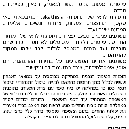
עייפות) וממצב פנימי נפשי (מאניה, דיכאון, כפייתיות,
חרדה).
תופעות לוואי של תרופות- akathisia, המתבטאות באי
שקט, התרוצצות, צעקות, צרחות ונשיכות, אלימות,
הפרעת שינה ועוד.
משתנים פנימיים ככאב, עצירות, תופעות לוואי של המחזור
החודשי, עייפות, דלקת. המטופלים לא תמיד יגידו שהם
סובלים ועל הצוות המטפל לגלות לבד שזהו המקור
להתנהגות.
משתנים אחרים המשפיעים על בחירת ההתנהגות הם
אופי, אימפולסיביות, צורך בתשומת לב ונוקשות.
תוכנית הטיפול הנבנית במחלקה מבוססת על ממצאי האבחון
ועשויה לכלול מתן תרופות בהתאם לבעיה, טיפול התנהגותי וטיפול
רגשי. כמו כן במחלקה יש בית ספר עם צוות המעורב בתוכנית
הטיפולית. האווירה במחלקה היא פתוחה ומכילה וכוללת גם ליווי של
המשפחה המתחיל עוד לפני האשפוז - ההורים יכולים לסייר
במחלקה, וצוות מבית החולים מגיע לראות את המצב בבית ומעריך
את יכולות ההורים. בתום האשפוז, שנמשך בדרך כלל כחצי שנה,
המידע על הטיפול ועל המטופל נמסר למטפלים בקהילה.