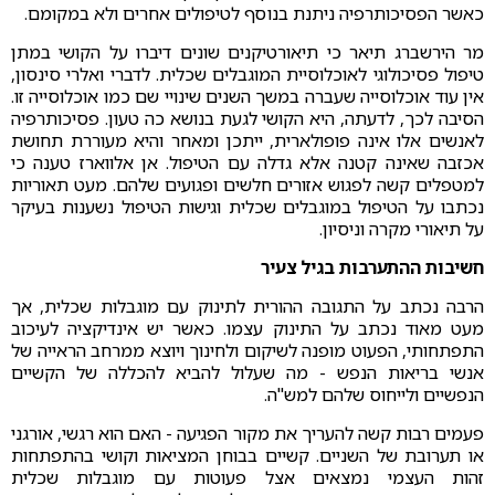
כאשר הפסיכותרפיה ניתנת בנוסף לטיפולים אחרים ולא במקומם.
מר הירשברג תיאר כי תיאורטיקנים שונים דיברו על הקושי במתן
טיפול פסיכולוגי לאוכלוסיית המוגבלים שכלית. לדברי ואלרי סינסון,
אין עוד אוכלוסייה שעברה במשך השנים שינויי שם כמו אוכלוסייה זו.
הסיבה לכך, לדעתה, היא הקושי לגעת בנושא כה טעון. פסיכותרפיה
לאנשים אלו אינה פופולארית, ייתכן ומאחר והיא מעוררת תחושת
אכזבה שאינה קטנה אלא גדלה עם הטיפול. אן אלווארז טענה כי
למטפלים קשה לפגוש אזורים חלשים ופגועים שלהם.
מעט תאוריות
נכתבו על הטיפול במוגבלים שכלית וגישות הטיפול נשענות בעיקר
על תיאורי מקרה וניסיון.
חשיבות ההתערבות בגיל צעיר
הרבה נכתב על התגובה ההורית לתינוק עם מוגבלות שכלית, אך
מעט מאוד נכתב על התינוק עצמו. כאשר יש אינדיקציה לעיכוב
התפתחותי, הפעוט מופנה לשיקום ולחינוך ויוצא ממרחב הראייה של
אנשי בריאות הנפש - מה שעלול להביא להכללה של הקשיים
הנפשיים ולייחוס שלהם למש"ה.
פעמים רבות קשה להעריך את מקור הפגיעה - האם הוא רגשי, אורגני
או תערובת של השניים. קשיים בבוחן המציאות וקושי בהתפתחות
זהות העצמי נמצאים אצל פעוטות עם מוגבלות שכלית