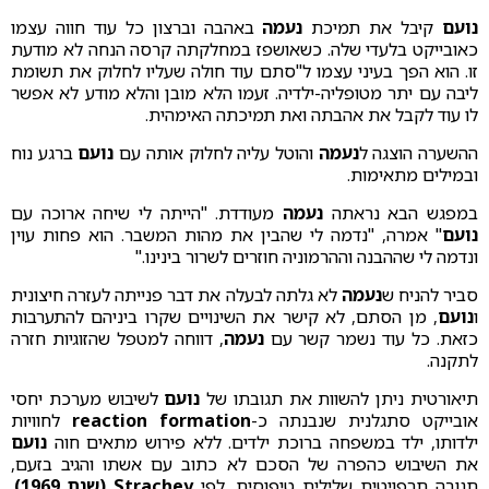
נועם
קיבל את תמיכת
נעמה
באהבה וברצון כל עוד חווה עצמו
כאובייקט בלעדי שלה. כשאושפז במחלקתה קרסה הנחה לא מודעת
זו. הוא הפך בעיני עצמו ל"סתם עוד חולה שעליו לחלוק את תשומת
ליבה עם יתר מטופליה-ילדיה. זעמו הלא מובן והלא מודע לא אפשר
לו עוד לקבל את אהבתה ואת תמיכתה האימהית.
ההשערה הוצגה ל
נעמה
והוטל עליה לחלוק אותה עם
נועם
ברגע נוח
ובמילים מתאימות.
במפגש הבא נראתה
נעמה
מעודדת. "הייתה לי שיחה ארוכה עם
נועם
" אמרה, "נדמה לי שהבין את מהות המשבר. הוא פחות עוין
ונדמה לי שההבנה וההרמוניה חוזרים לשרור בינינו."
סביר להניח ש
נעמה
לא גלתה לבעלה את דבר פנייתה לעזרה חיצונית
ו
נועם
, מן הסתם, לא קישר את השינויים שקרו ביניהם להתערבות
כזאת. כל עוד נשמר קשר עם
נעמה
, דווחה למטפל שהזוגיות חזרה
לתקנה.
תיאורטית ניתן להשוות את תגובתו של
נועם
לשיבוש מערכת יחסי
אובייקט סתגלנית שנבנתה כ-
reaction formation
לחוויות
ילדותו, ילד במשפחה ברוכת ילדים. ללא פירוש מתאים חוה
נועם
את השיבוש כהפרה של הסכם לא כתוב עם אשתו והגיב בזעם,
תגובה תרפויטית שלילית טיפוסית, לפי
Strachey (שנת 1969)
.