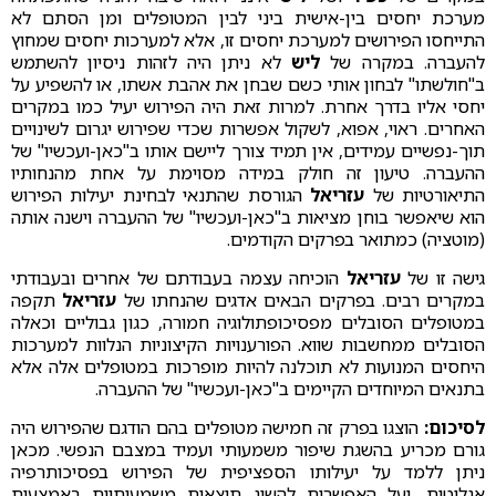
מערכת יחסים בין-אישית ביני לבין המטופלים ומן הסתם לא
התייחסו הפירושים למערכת יחסים זו, אלא למערכות יחסים שמחוץ
להעברה. במקרה של
ליש
לא ניתן היה לזהות ניסיון להשתמש
ב"חולשתו" לבחון אותי כשם שבחן את אהבת אשתו, או להשפיע על
יחסי אליו בדרך אחרת. למרות זאת היה הפירוש יעיל כמו במקרים
האחרים. ראוי, אפוא, לשקול אפשרות שכדי שפירוש יגרום לשינויים
תוך-נפשיים עמידים, אין תמיד צורך ליישם אותו ב"כאן-ועכשיו" של
ההעברה. טיעון זה חולק במידה מסוימת על אחת מהנחותיו
התיאורטיות של
עזריאל
הגורסת שהתנאי לבחינת יעילות הפירוש
הוא שיאפשר בוחן מציאות ב"כאן-ועכשיו" של ההעברה וישנה אותה
(מוטציה) כמתואר בפרקים הקודמים.
גישה זו של
עזריאל
הוכיחה עצמה בעבודתם של אחרים ובעבודתי
במקרים רבים. בפרקים הבאים אדגים שהנחתו של
עזריאל
תקפה
במטופלים הסובלים מפסיכופתולוגיה חמורה, כגון גבוליים וכאלה
הסובלים ממחשבות שווא. הפורענויות הקיצוניות הנלוות למערכות
היחסים המנועות לא תוכלנה להיות מופרכות במטופלים אלה אלא
בתנאים המיוחדים הקיימים ב"כאן-ועכשיו" של ההעברה.
לסיכום:
הוצגו בפרק זה חמישה מטופלים בהם הודגם שהפירוש היה
גורם מכריע בהשגת שיפור משמעותי ועמיד במצבם הנפשי. מכאן
ניתן ללמד על יעילותו הספציפית של הפירוש בפסיכותרפיה
אנליטית, ועל האפשרות להשיג תוצאות משמעותיות באמצעות