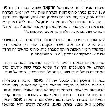
סיפורו הזכיר לי את סיפורו של
יחזקאל
, שתואר בפרק הקודם
(ע'
69)
ועל כן בניתי פירוש דומה: הצלחה שוות ערך לאון מיני; הצלחה
גוררת אסון, פורענות ולכן יש להימנע מהצלחה, תפקוד מיני תקין.
בניגוד לחד-ממדיות של התסמין של
יחזקאל
, רתם
ליש
באופן לא
מודע את האימפוטנציה הזמנית כמבחן לאהבת אשתו: "האם תקבלי
ותעריכי אותי גם מוכה, חלש וחסר אונים, אימפוטנט?"
ליש
טופל בשלוש פגישות. שתי האחרונות הוקדשו להבהרת המשפט
הלא מודע: "האם את, אשתי, מקבלת אותי רק כשאני חזק
ומתפקד?" אין האונות הייתה למבחן כוח. פירוש מתאים זה החזיר
את
ליש
לתפקוד מיני תקין. (Sringmann 1979)
שני המקרים הבאים נראים לי בדיעבד מרתקים. בשניהם הועבר
הפירוש אל המטופלים דרך צד שלישי מבלי שהיו מודעים כלל
שמתקיים טיפול ומבלי שפגשו במטפל, יוזם הפירוש, פנים אל פנים.
במקרה הראשון הציג מטפל את ד"ר
נעמה
, מתמחה במחלקה
כירורגית בבי"ח בו הועסק המטפל כיועץ פסיכיאטרי. הוא סיפר
שבפגישות אקראיות, בהפסקות קפה או בחדר האוכל, חוזרת
נעמה
ומספרת על מצב רוח ירוד התוקף אותה לאחרונה. מחיבור קטעי
הסיפורים הצטיירה לאיטה תמונה שלמעשה מתארת
נעמה
דיכאון
שהופיע מאז נפצע בעלה,
נועם
, בתאונת דרכים והוא מאושפז