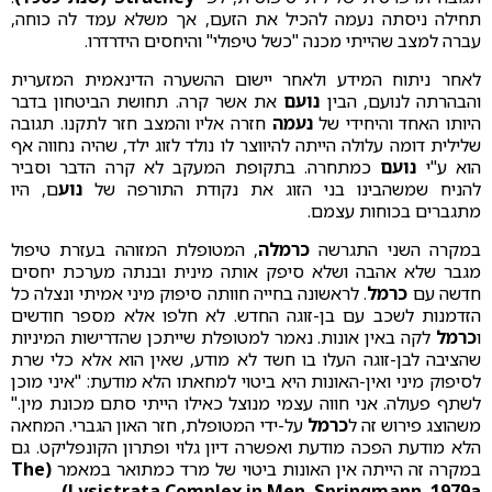
תחילה ניסתה נעמה להכיל את הזעם, אך משלא עמד לה כוחה,
עברה למצב שהייתי מכנה "כשל טיפולי" והיחסים הידרדרו.
לאחר ניתוח המידע ולאחר יישום ההשערה הדינאמית המזערית
והבהרתה לנועם, הבין
נועם
את אשר קרה. תחושת הביטחון בדבר
היותו האחד והיחידי של
נעמה
חזרה אליו והמצב חזר לתקנו. תגובה
שלילית דומה עלולה הייתה להיווצר לו נולד לזוג ילד, שהיה נחווה אף
הוא ע"י
נועם
כמתחרה. בתקופת המעקב לא קרה הדבר וסביר
להניח שמשהבינו בני הזוג את נקודת התורפה של
נוע
ם, היו
מתגברים בכוחות עצמם.
במקרה השני התגרשה
כרמלה
, המטופלת המזוהה בעזרת טיפול
מגבר שלא אהבה ושלא סיפק אותה מינית ובנתה מערכת יחסים
חדשה עם
כרמל
. לראשונה בחייה חוותה סיפוק מיני אמיתי ונצלה כל
הזדמנות לשכב עם בן-זוגה החדש. לא חלפו אלא מספר חודשים
ו
כרמל
לקה באין אונות. נאמר למטופלת שייתכן שהדרישות המיניות
שהציבה לבן-זוגה העלו בו חשד לא מודע, שאין הוא אלא כלי שרת
לסיפוק מיני ואין-האונות היא ביטוי למחאתו הלא מודעת: "איני מוכן
לשתף פעולה. אני חווה עצמי מנוצל כאילו הייתי סתם מכונת מין."
משהוצג פירוש זה ל
כרמל
על-ידי המטופלת, חזר האון הגברי. המחאה
הלא מודעת הפכה מודעת ואפשרה דיון גלוי ופתרון הקונפליקט. גם
במקרה זה הייתה אין האונות ביטוי של מרד כמתואר במאמר
(The
Lysistrata Complex in Men, Springmann, 1979a)