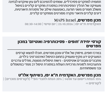
תחומית למחקרים פסיכדליים, שמחים להזמינכם ליום עיון שיוקדש לבחינה
מעמיקה של תהליך הפסיכותרפיה במסגרת מחקרים קליניים בטיפול
משולב חומרים משני תודעה, באמצעות שילוב של מסגרות תיאורטיות,
דיונים קליניים ותיאורי מקרה מפורטים ממחקרים קליניים.
מכון מפרשים, MAPS Israel
האקדמית ת"א יפו | 23.10.2026 | יום שישי | 08:30-14:00
קורסי יחידת 'חופים - פסיכותרפיה ואוטיזם' במכון
מפרשים
במרכז חופים, מיסודן של אלו"ט ומכון מפרשים, תוכלו למצוא קורסים
המעניקים ידע מקיף ומעמיק בתחום הטיפול האינטגרטיבי בילדים,
מתבגרים ומבוגרים אוטיסטים - גישות טיפוליות מגוונות, מודלים עדכניים
והתערבויות לסוגיות מרכזיות העולות במסגרת טיפול רב ממדי במטופלים
ובני משפחותיהם.
מכון מפרשים, האקדמית ת"א יפו, בשיתוף אלו"ט
15% הנחת רישום עד 14/08 | 20% הנחה לחברי הפ"י (לקורסים מוכרים) |
לקורסים >>