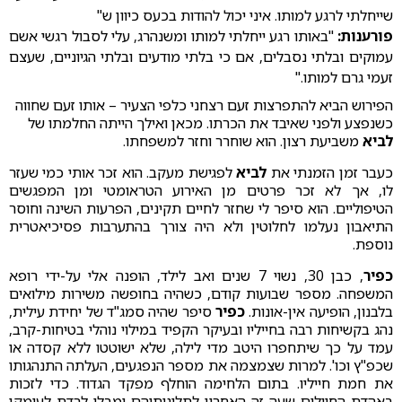
שייחלתי לרגע למותו. איני יכול להודות בכעס כיוון ש"
פורענות:
"באותו רגע ייחלתי למותו ומשנהרג, עלי לסבול רגשי אשם
עמוקים ובלתי נסבלים, אם כי בלתי מודעים ובלתי הגיוניים, שעצם
זעמי גרם למותו."
הפירוש הביא להתפרצות זעם רצחני כלפי הצעיר – אותו זעם שחווה
כשנפצע ולפני שאיבד את הכרתו. מכאן ואילך הייתה החלמתו של
לביא
משביעת רצון. הוא שוחרר וחזר למשפחתו.
כעבר זמן הזמנתי את
לביא
לפגישת מעקב. הוא זכר אותי כמי שעזר
לו, אך לא זכר פרטים מן האירוע הטראומטי ומן המפגשים
הטיפוליים. הוא סיפר לי שחזר לחיים תקינים, הפרעות השינה וחוסר
התיאבון נעלמו לחלוטין ולא היה צורך בהתערבות פסיכיאטרית
נוספת.
כפיר
, כבן 30, נשוי 7 שנים ואב לילד, הופנה אלי על-ידי רופא
המשפחה. מספר שבועות קודם, כשהיה בחופשה משירות מילואים
בלבנון, הופיעה אין-אונות.
כפיר
סיפר שהיה סמג"ד של יחידת עילית,
נהג בקשיחות רבה בחייליו ובעיקר הקפיד במילוי נוהלי בטיחות-קרב,
עמד על כך שיתחפרו היטב מדי לילה, שלא ישוטטו ללא קסדה או
שכפ"ץ וכו'. למרות שצמצמה את מספר הנפגעים, העלתה התנהגותו
את חמת חייליו. בתום הלחימה הוחלף מפקד הגדוד. כדי לזכות
באהדת החיילים שעה זה האחרון לתלונותיהם ומבלי לרדת לעומקן