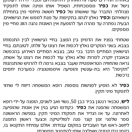
נישל את
כפיר
מסמכויותיו, השפיל אותו ומינה אותו לתפקיד
מנהלתי. התברר עוד שאשתו של
כפיר
חששה מיחסי מין בתחילת
נישואיהם ו
כפיר
נאלץ לנהוג בתקיפות על מנת לממש את הנישואים.
הבעיה נפתרה עד מהרה ועד להופעת אין האונות נהנה הזוג מחיי מין
מספקים.
שטחתי בפניו את הדמיון בין המצב בחיי הנישואין לבין התנסותו
בצבא. בשני המקרים נאלץ לכפות את רצונו על זולתו, לטובתם. בחיי
הנישואין הסתיים הדבר בכי טוב; בצבא הסתיים האירוע בהכפשה
ובאובדן יוקרה. למרות שלא נאלץ עוד לכפות את רצונו על אשתו,
נראה שהחוויה הטראומטית שעבר בצבא גרמה לו להרגיש שהתנהגות
"תקיפה" היא בת-עונשין והופיעה אימפוטנציה כמערכת יחסים
נרכשת.
כפיר
לא הופיע לפגישות נוספות. רופא המשפחה דיווח לי שחזר
לתפקוד מיני תקין.
ליש
, טכנאי רנטגן בכיר כבן 50, נשוי ואב לשנים, הופנה על-ידי רופא
המשפחה שהפנה את
כפיר
. כקודמו הגיע בגין אין אונות שהופיעה
לאחרונה. עד אז הגדיר את תפקודו המיני תקין. בפגישה הראשונה
ספר שלפני זמן קצר פנה לפוליטיקה וכצעד ראשון התמנה
ליושב-ראש ועד העובדים במקום עבודתו. אולם עמיתיו התקנאו בו,
רקמו נגדו קנוניה שאילצה אותו להתפטר ממשרתו.