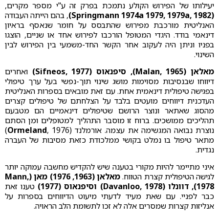
יעילותו של הפירוש הקולע נתמכת בפרק זה ע"י מספר מקרים,
(Springmann 1974a 1979, 1979a, 1982)
, בהם הייתה העבודה
האנליטית מורכבת מפירוש שהתבסס על חומר שנאסף בראיון
דינאמי בודד. היגדי המטופל הורכבו לפירוש אחד או שניים, הוצגו
בפניו וניתן היה לעקוב אחר הקשר החד-משמעי בין הפירוש לבין
השינוי.
מאלאן (Malan, 1965), סיפנאוס (Sifneos, 1977)
ואחרים
דיווחו שבנסיבות מסוימות מושג שינוי תוך-נפשי בעל ערך טיפולי
בפגישה טיפולית דינאמית אחת. עם זאת מובאים בספרות האנליטית
העדכנית דיווחים מועטים בלבד על הצלחתם של טיפולים קצרים
מהסוג שאתאר ונוצר הרושם שטיפולים דינאמיים הם מטבעם
תהליכים ממושכים. ברוח זו מוסבר התהליך למטופלים ומן הסתם
נוצרת נבואה המגשימה את עצמה. אורמלנד (
Ormeland
, 1976)
מתאר טיפול בו נמלט בקושי ממלכודת כזאת מסיבות של העברה
נגדית.
איני מתיימר להיות מקורי בטענה שיש להקדיש מחשבה עמוקה יותר
לגישה הטיפולית קצרת הטווח.
מאלאן (1963, 1976)
מאן (Mann,
1978), דוונלו (Davanloo, 1978) וסיפנאוס (1977)
טענו זאת
כבר לפניי. עם שאת מעיד לדעתי מיעוט הדיווחים בספרות על
אנליזות קצרות שמסרים אלה לא זכו לתשומת הלב הראויה.