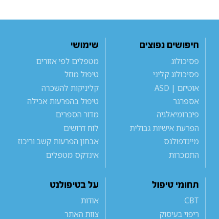
חיפושים נפוצים
שימושי
פסיכולוג
מטפלים לפי אזורים
פסיכולוג קליני
טיפול מוזל
אוטיזם | ASD
קליניקות להשכרה
אספרגר
טיפול בהפרעות אכילה
פיברומיאלגיה
מדור הספרים
הפרעת אישיות גבולית
לוח דרושים
מיינדפולנס
אבחון הפרעות קשב וריכוז
התמכרות
אינדקס מטפלים
תחומי טיפול
על בטיפולנט
CBT
אודות
ריפוי בעיסוק
צוות האתר