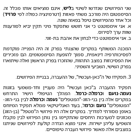
שני הפירושים שנדרשו לשינוי ב
ליש
, אינם מוציאים אותו מכלל זה.
הסימפטום היה מורכב משתי פאזות (דטרמינציה כפולה לפי
פרויד
)
וכל אחד מהפירושים טיפל בפאזה שונה.
א. אני אימפוטנט כי אני חושש שתפקוד מיני תקין יביא לפורענות
שוות ערך לסירוס.
ב. אני אימפוטנט כדי לבחון את אהבת בת-זוגי.
המכנה המשותף במקרים שהצגתי בפרק זה היה הפנייה מוקדמת
לפסיכותרפיה דינאמית, סמוך להופעת הסימפטומים. הם מזכירים
את הפסיכוזות במצב התהוות, שהוזכרו בפרק הראשון ואלה שיתוארו
בפרק השישי, השביעי והשמיני.
3. תפקידו של ה"כאן-ועכשיו", של ההעברה, בבניית הפירושים.
תפקיד ההעברה ב"כאן ועכשיו" היה מעניין וחד-משמעי בזוגות
נעמה
-
נועם
ו
כרמלה
-
כרמל
. המהלך הטיפולי הישיר התרחש
במקרים אלה בין בני-הזוג-"המטפלים"
נעמה
ו
כרמלה
לבין בני-הזוג-
"המטופלים"
נועם
ו
כרמ
ל, בעוד האנליטיקאי ממלא תפקיד המיוחס
באופן מסורתי למדריך. במקרים אלה היו פירושי ה"מטפל" (בן-הזוג)
מכוונים למערכות היחסים שהתקיימו בין נותן הפירוש לבין מקבלו
והשפיעו עליהן ישירות. אינני מוצא הגדרה קולעת לפירושים שניתנו
במצבים אלה מאשר פירושי העברה טיפוסיים.