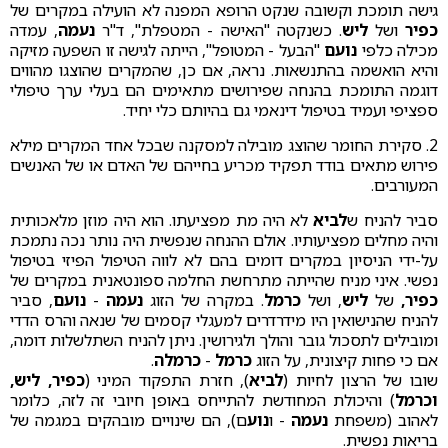
גישה תומכת וקשובה שנקט הרופא המפנה לא הועילה במקרים של
כפיר
ושל
ליש
. כשנקטה "האישה - המטפלת", ד"ר
נעמה
, עמדה
מכילה כלפי
נועם
"הבעל - המטופל", הייתה לגישה זו השפעה מזיקה
והיא הואשמה בהתנשאות. נראה, אם כן, שהמקרים שהוצגו מהווים
דוגמה התומכת בהנחה שפירושים מתאימים הם בעלי ערך טיפולי
ספציפי ועמיד בטיפול דינאמי גם בהיותם כלי יחיד.
2. סקירת החומר שהוצג מובילה למסקנה שבכל אחד המקרים מילא
פירוש מתאים בודד תפקיד מכריע בחייהם של האדם או של האנשים
המעורבים.
סביר להניח ש
לביא
לא היה מת מפציעתו. הוא היה מוזן מלאכותית
והיה מחלים מפציעותיו. אולם ההנחה שנפשית היה נותר נכה נתמכת
על-ידי הניסיון במקרים דומים בהם לא לווה הטיפול הפיזי בטיפול
נפשי. איני מניח שהייתה מתרחשת החלמה ספונטאנית במקרים של
כפיר,
של
ליש
, ושל
כרמל
. במקרה של הזוג
נעמה
-
נועם
, סביר
להניח שהנישואין היו מידרדרים למעגלי קסמים של שנאה והרס הדדי
ומובילים לתסכול גובר והולך ולגירושין. ניתן להניח השתלשלות דומה,
אם כי פחות קיצונית, על הזוג
כרמל
-
כרמלה
.
שובו של הרצון לחיות (
לביא
), חזרת התפקוד המיני (
כפיר, ליש,
וכרמל
) והיכולת המחודשת להתייחס באופן חיובי זה לזה, כלומר
לאהוב (משפחת
נעמה
- ו
נוע
ם), הם שינויים מובהקים במגמה של
בריאות נפשית.