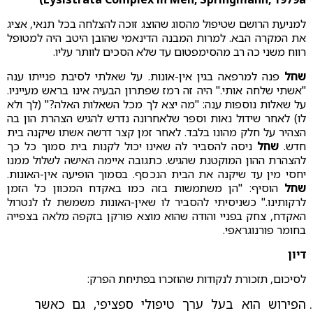
למניעת הרושם שטיפול מהסוג שהוצג זוכה להצלחה בכל תנאי, אציג
את המקרה הבא. למרות המבנה הדינאמי שהובן היטב היה למטופל
רווח משני כה רב מהסימפטום עד שלא הסכים לוותר עליו.
שחל
פנה למרפאה בגין אין-אונות. על שאלתי לסיבת פנייתו ענה
"אשתי שלחה אותי." היה זה רמז שפתרון הבעיה אינו בראש מעייניו.
על שאלות נוספות ענה: "מה יצא לך מכל השאלות האלה?" (לך ולא
לו) לאחר שידול נאות וספר שלאחרונה נדרש להגיש הצהרת הון בה
הצהיר על חלק מהונו בלבד. לאחר זמן קצר דרשה אשתו שיקנה בית
חדש.
שחל
ניסה להסביר לה שאינו יכול לקנות בית סמוך כל כך
להצהרת ההון המוקטנת שהגיש. כתגובה איימה האישה לשלול ממנו
יחסי מין עד שיקנה את הבית הנכסף. בסמוך הופיעה אין-האונות.
שחל
הוסיף: "הן משתמשות בזה כמו באקדח המכוון כל הזמן
לרקותינו." כשניסיתי להסביר לו שאין-האונות משמשת לו לנטרול
האקדח, צחק בפניי והודה שהוא מוצא פורקן בזקפה מלאה בצפייה
בחומר פורנוגראפי.
דיון
לסיכום, תזכורת לנקודות שהוזכרו בפתיחת הפרק:
הפירוש הוא בעל ערך טיפולי ספציפי, גם כאשר