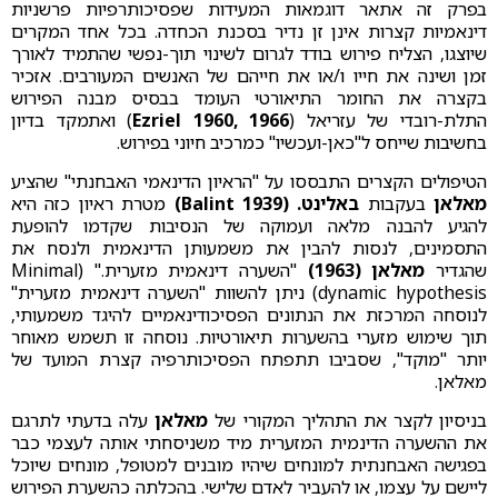
בפרק זה אתאר דוגמאות המעידות שפסיכותרפיות פרשניות
דינאמיות קצרות אינן זן נדיר בסכנת הכחדה. בכל אחד המקרים
שיוצגו, הצליח פירוש בודד לגרום לשינוי תוך-נפשי שהתמיד לאורך
זמן ושינה את חייו ו/או את חייהם של האנשים המעורבים. אזכיר
בקצרה את החומר התיאורטי העומד בבסיס מבנה הפירוש
התלת-רובדי של עזריאל (
Ezriel 1960, 1966
) ואתמקד בדיון
בחשיבות שייחס ל"כאן-ועכשיו" כמרכיב חיוני בפירוש.
הטיפולים הקצרים התבססו על "הראיון הדינאמי האבחנתי" שהציע
מאלאן
בעקבות
באלינט. (Balint 1939)
מטרת ראיון כזה היא
להגיע להבנה מלאה ועמוקה של הנסיבות שקדמו להופעת
התסמינים, לנסות להבין את משמעותן הדינאמית ולנסח את
שהגדיר
מאלאן (1963)
"השערה דינאמית מזערית." (Minimal
dynamic hypothesis) ניתן להשוות "השערה דינאמית מזערית"
לנוסחה המרכזת את הנתונים הפסיכודינאמיים להיגד משמעותי,
תוך שימוש מזערי בהשערות תיאורטיות. נוסחה זו תשמש מאוחר
יותר "מוקד", שסביבו תתפתח הפסיכותרפיה קצרת המועד של
מאלאן.
בניסיון לקצר את התהליך המקורי של
מאלאן
עלה בדעתי לתרגם
את ההשערה הדינמית המזערית מיד משניסחתי אותה לעצמי כבר
בפגישה האבחנתית למונחים שיהיו מובנים למטופל, מונחים שיוכל
ליישם על עצמו, או להעביר לאדם שלישי. בהכלתה כהשערת הפירוש