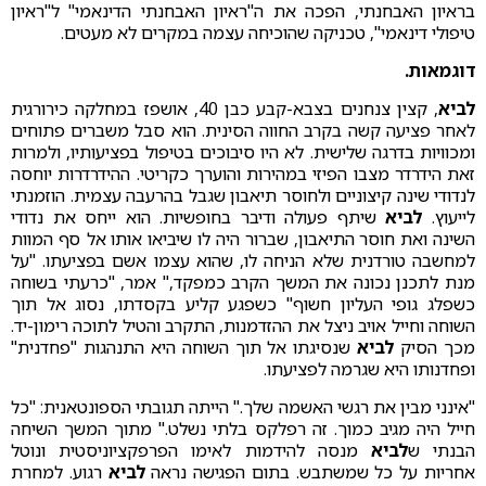
בראיון האבחנתי, הפכה את ה"ראיון האבחנתי הדינאמי" ל"ראיון
טיפולי דינאמי", טכניקה שהוכיחה עצמה במקרים לא מעטים.
דוגמאות.
לביא
, קצין צנחנים בצבא-קבע כבן 40, אושפז במחלקה כירורגית
לאחר פציעה קשה בקרב החווה הסינית. הוא סבל משברים פתוחים
ומכוויות בדרגה שלישית. לא היו סיבוכים בטיפול בפציעותיו, ולמרות
זאת הידרדר מצבו הפיזי במהירות והוערך כקריטי. ההידרדרות יוחסה
לנדודי שינה קיצוניים ולחוסר תיאבון שגבל בהרעבה עצמית. הוזמנתי
לייעוץ.
לביא
שיתף פעולה ודיבר בחופשיות. הוא ייחס את נדודי
השינה ואת חוסר התיאבון, שברור היה לו שיביאו אותו אל סף המוות
למחשבה טורדנית שלא הניחה לו, שהוא עצמו אשם בפציעתו. "על
מנת לתכנן נכונה את המשך הקרב כמפקד," אמר, "כרעתי בשוחה
כשפלג גופי העליון חשוף" כשפגע קליע בקסדתו, נסוג אל תוך
השוחה וחייל אויב ניצל את ההזדמנות, התקרב והטיל לתוכה רימון-יד.
מכך הסיק
לביא
שנסיגתו אל תוך השוחה היא התנהגות "פחדנית"
ופחדנותו היא שגרמה לפציעתו.
"אינני מבין את רגשי האשמה שלך." הייתה תגובתי הספונטאנית: "כל
חייל היה מגיב כמוך. זה רפלקס בלתי נשלט." מתוך המשך השיחה
הבנתי ש
לביא
מנסה להידמות לאימו הפרפקציוניסטית ונוטל
אחריות על כל שמשתבש. בתום הפגישה נראה
לביא
רגוע. למחרת