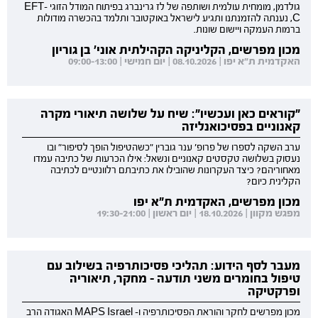
גולדמן, מומחית עולמית ושותפה של לז גרינברג בפיתוח המודל הזוגי EFT-
C, נענתה להזמנתנו ותגיע לישראל באוקטובר ותלמד בהכשרה מודולות
ברמות העמקה ויישום שונות.
מכון מפרשים, הקליניקה הקהילתית אוני' בן גוריון
האקדמית ת"א יפו | 08.10.2026 | יום חמישי | 09:00-13:00
"קוראים כאן ועכשיו": שיח על שלושה תיאורי מקרה
קאנוניים בפסיכואנליזה
ערב השקה לספרו של פרופ' ענר גוברין "כשהטיפול הופך לסיפור" ובו
נעסוק בשלושה טקסטים קאנוניים ונשאל: אילו הכרעות של כתיבה עמדו
מאחוריהם? כיצד העקרונות שהובילו את כתיבתם רלוונטיים לכתיבה
הקלינית כיום?
מכון מפרשים, האקדמית ת"א יפו
מפגש מקוון | 18.10.2026 | יום ראשון | 19:30-21:00
מעבר לסף הידוע: תהליכי פסיכותרפיה בשילוב עם
טיפול בחומרים משני תודעה - מחקר, תיאוריה
ופרקטיקה
מכון מפרשים לחקר והוראת הפסיכותרפיה ו- MAPS Israel האגודה הרב