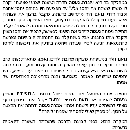
במחלקה בה היא עובדת.
נעמה
חוזרת וטוענת שמאז פציעתו "קרה
לו משהו ששינה את יחסו אלי." עד הפציעה היו ביניהם יחסי אהבה
וכבוד הדדי.
נועם
היה מתחשב בדעתה, מקבל ברצון את עצותיה
שלא פעם סייעו לו להתקדם במקצועו. מאז הפציעה הפך מנוכר,
מריר וקצר רוח, כמו רומז לה שהיא מתנשאת ומנסה להשתלט עליו.
תחילה ניסתה
נעמה
לייחס את השינוי לפציעה, להכיל את יחסו העוין
ולקבל אותו בהבנה, אבל כשנתקלה גם התנהגות זו בעוינות ופורשה
כהתנשאות הגיעה לסף שבירה וייחסה ביודעין את דיכאונה ליחסו
העוין.
נועם
נולד במשפחת מצוקה מרובת ילדים.
נעמה
מתארת אותו כרב
תושייה ובעל ביטחון עצמי שהגיע בכוחות עצמו ומעט בתמיכתה
להיות הנדסאי. היא עצמה בת למשפחת רופאים. עד הפציעה היו
יחסיהם שוויוניים, כאמור, כש
נועם
נהנה מהתמיכה המוראלית של
אשתו.
תחילה ייחס המטפל את השינוי שחל ב
נועם
ל-
P.T.S.D
. והציע
ל
נעמה
להפנות את
נועם
לטיפול. "
נועם
יקבל זאת כניסיון נוסף
מצידי להשתלט עליו ולשנות אותו" אמרה
נעמה
ודחתה את ההצעה
על הסף. "מספיק שעלי להסתיר שפניתי לעזרה."
המקרה הובא בפני קבוצת הדרכה שהעלתה השערה דינאמית
מזערית: