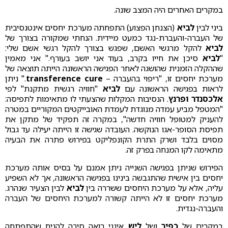
במקרים האחרים היה המצב שונה.
ביני לבין
לביא
(הצנחן הפצוע) התפחתה מערכת יחסים אינטנסיבית
של העברה-והעברת-נגד כמעט מיידית. הנחתי שמקורה בצורך של
לביא
להקל מרגשי האשם, שפגש בצורך להקל רגשי אשם שלי:
"
לביא
סיכן את חייו בקרב, בעוד אני יושב בעורף." אני מאמין
שההקלה הזמנית שהושגה לאחר הפגישה הראשונה הייתה תוצאה של
מערכת יחסים זו, "ריפוי בהעברה –
transference cure
." ניתן
לראות בפגישה הראשונה עם
לביא
"חוויה רגשית מתקנת" לפי
אלכסנדר ופרנץ
. הנסיבות המקלות שהצעתי לו מתאימות לתפיסה:
"המטפל מביע עמדה מנוגדת לעמדת האובייקטים המקוריים במטרה
להעניק למטופל חוויה חדשה", במקרה זה תפקיד של מתקן את
תפיסת הסופר-אגו הנוקשה. העובדה שגישה זו הייתה יעילה עד גבול
מסוים בלבד ושרק התרת הקונפליקט בפירוש פתרה את הבעיה
מתאימה לקו המנחה בפרק זה.
הפירוש שניתן בפגישה השנייה ניתן אמנם על בסיס אותה מערכת
יחסים בין אישית שהתגבשה בינינו בפגישה הראשונה, אך לא השפיע
עליה, אלא על מערכת היחסים ששררה בין
לביא
לבין הצעיר שנהרג.
מערכת יחסים זו לא הייתה קשורה למערכת היחסים של העברה
והעברה-נגדית.
במקרים של
כפיר
ושל
ליש
אינני רואה סיבה להניח שהתפתחה