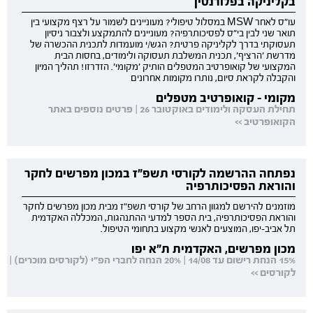
בקליניקה בפלורנטין
עו"ס לאחר MSW במסלול טיפולי? מעוניינים לשמור על רצף מקצועי בין
תואר שני לבין בי"ס לפסיכותרפיה? מעוניינים להתמקצע ולצבור ניסיון
תעסוקתי בדרך לקליניקה פרטית? הגש/י מועמדות לתכנית ההכשרה של
מדרשת 'הרציף', תכנית המשלבת תעסוקה ולימודים, בחסות הבית
המקצועי של קואופרטיב המטפלים הותיק 'מקומי'. הזדרזו! תהליך המיון
והקבלה לקראת סיום, נותרו מקומות אחרונים
מקומי - קואופרטיב מטפלים
תחילת העסקה ולימודים באוקטובר 26 | פרטים נוספים באתר
הקואופרטיב >>
נפתחה ההרשמה לקורסי תשפ"ז במכון מפרשים לחקר
והוראת הפסיכותרפיה
מוזמנים להירשם למגוון הרחב של קורסי תשפ"ז מבית מכון מפרשים לחקר
והוראת הפסיכותרפיה, בית הספר למדעי ההתנהגות, המכללה האקדמית
תל אביב-יפו, המוצעים לאנשי מקצוע בתחומי הטיפול.
מכון מפרשים, האקדמית ת"א יפו
15% הנחת רישום עד 14/08 | 20% הנחה לחברי הפ"י (לקורסים מוכרים) |
לקורסים >>