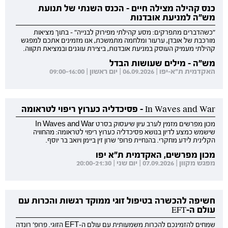
כנס קהילה מצילה חיים - הכנס השנתי של תנועת
מש"ה למניעת אובדנות
"כשהדברים מתפרקים: מסע קהילתי מפירוק לבנייה" - בתוך מציאות
מורכבת של אובדן, ערעור ומלחמה מתמשכת, אנו מזמינים אתכם למפגש
קהילתי מעמיק העוסק במניעת אובדנות, ביצירת עוגנים ובמציאת תקווה.
מש"ה - מילים שעושות הבדל
האקדמית ת"א-יפו | 06.09.2026 | יום ראשון | 09:00-16:00
In Waves and War - פסיכדליה כערוץ ריפוי לטראומה
מכון מפרשים מזמין לערב עיון שיעסוק בסרט In Waves and War
שישמש כמצע לדיון בנושא פסיכדליה כערוץ ריפוי לטראומה: מהחוויה
הקלינית לידע מחקרי. בהנחיית פרופ' שרון זין ביימן ויואב בר יוסף.
מכון מפרשים, האקדמית ת"א יפו
מפגש מקוון | 07.09.2026 | יום שני | 20:00-21:30
חשיפה להכשרה בטיפול זוגי ממוקד רגשות והכרות עם
עולם ה-EFT
שמחים להזמינכם להכרות משמעותית עם עולם ה-EFT הזוגי. פרופ' רונדה