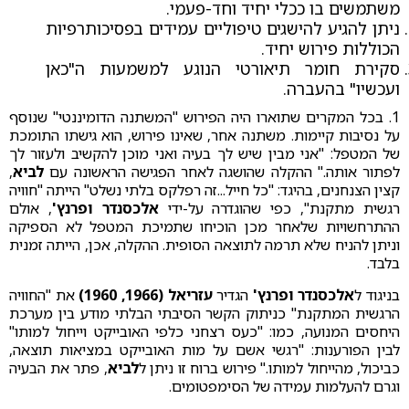
משתמשים בו ככלי יחיד וחד-פעמי.
ניתן להגיע להישגים טיפוליים עמידים בפסיכותרפיות
הכוללות פירוש יחיד.
סקירת חומר תיאורטי הנוגע למשמעות ה"כאן
ועכשיו" בהעברה.
1. בכל המקרים שתוארו היה הפירוש "המשתנה הדומיננטי" שנוסף
על נסיבות קיימות. משתנה אחר, שאינו פירוש, הוא גישתו התומכת
של המטפל: "אני מבין שיש לך בעיה ואני מוכן להקשיב ולעזור לך
לפתור אותה." ההקלה שהושגה לאחר הפגישה הראשונה עם
לביא
,
קצין הצנחנים, בהיגד: "כל חייל...זה רפלקס בלתי נשלט" הייתה "חוויה
רגשית מתקנת", כפי שהוגדרה על-ידי
אלכסנדר ופרנץ'
, אולם
ההתרחשויות שלאחר מכן הוכיחו שתמיכת המטפל לא הספיקה
וניתן להניח שלא תרמה לתוצאה הסופית. ההקלה, אכן, הייתה זמנית
בלבד.
בניגוד ל
אלכסנדר ופרנץ'
הגדיר
עזריאל (1966, 1960)
את "החוויה
הרגשית המתקנת" כניתוק הקשר הסיבתי הבלתי מודע בין מערכת
היחסים המנועה, כמו: "כעס רצחני כלפי האובייקט וייחול למותו"
לבין הפורענות: "רגשי אשם על מות האובייקט במציאות תוצאה,
כביכול, מהייחול למותו." פירוש ברוח זו ניתן ל
לביא
, פתר את הבעיה
וגרם להעלמות עמידה של הסימפטומים.