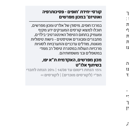
קורסי יחידת 'חופים - פסיכותרפיה
ך
ואוטיזם' במכון מפרשים
:
ת
במרכז חופים, מיסודן של אלו"ט ומכון מפרשים,
י
תוכלו למצוא קורסים המעניקים ידע מקיף
ת
ומעמיק בתחום הטיפול האינטגרטיבי בילדים,
מתבגרים ומבוגרים אוטיסטים - גישות טיפוליות
ת
מגוונות, מודלים עדכניים והתערבויות לסוגיות
ו
מרכזיות העולות במסגרת טיפול רב ממדי
במטופלים ובני משפחותיהם.
מכון מפרשים, האקדמית ת"א יפו,
ה
בשיתוף אלו"ט
ו
15% הנחת רישום עד 14/08 | 20% הנחה לחברי
ד
הפ"י (לקורסים מוכרים) | לקורסים >>
-
י
ך
ן
,