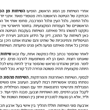
אחרי השיחות מן הסוג הראשון, הופיעו
השיחות מן הסו
הכתיבה של הטיוטה הראשונה היה מטפורי מאוד. אינני יו
גלגל החמה, גלגל העין וגלגל המרכבה, סחפו אותי אל ה
הראשוניים של העֶמְדות המקצועיות. בחומר תיאורטי אין
נזקקנו למשהו גדול מאיתנו. השיחות בעקבות הטיוטה וה
כאן לשיחות על התוכן, דיון על הידוע והכתוב ויצירת יד
הטיפוליות והחינוכיות של שתינו והם שהנחו אותנו היכן ו
מהיכן כל אחת מאיתנו מגיעה ולאן פנינו מיועדות. השיחו
לאחר שהספר נכתב כולו כמקשה אחת, עלו ובאו
שיחות 
שאנחנו רוצות. האם הן לא משתמעות להרבה פנים. כיצ
לומר. מכיוון שהגדרנו מראש שהספר צריך להיות נגיש לכ
היותה מקצועית תהיה פשוטה ונהירה לכל קורא. נוכל לומר
לבסוף, השיחות האחרונות והמרתקות,
השיחות מהסוג הר
נפתחו בפנינו אפשרויות רבות לעיצוב. העיצוב אינו מ
המנדלות ותרשימי הדוגמאות יחד עם השפה המילולית. מ
לקבל: צבע הדפים, סוג האותיות וצבען, מבנה הדף ועוד. 
וליד, אלא הן נוגעות לסנכרון ואיזון בין השפות השונות ש
ארבעת סוגי השיחות חוללו תהליך בין אישי בעל ארבע תכונו