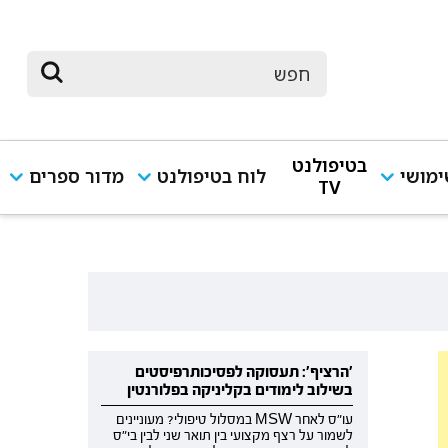
בטיפולנט
מושי
לוח בטיפולנט
מדור ספרים
TV
'הרציף': תעסוקה לפסיכותרפיסטים
בשילוב לימודים בקליניקה בפלורנטין
עו"ס לאחר MSW במסלול טיפולי? מעוניינים
לשמור על רצף מקצועי בין תואר שני לבין בי"ס