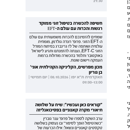
ן
21:30
ם
ו
.
חשיפה להכשרה בטיפול זוגי ממוקד
ם
רגשות והכרות עם עולם ה-EFT
ם
ו
שמחים להזמינכם להכרות משמעותית עם עולם
ה-EFT הזוגי. פרופ' רונדה גולדמן, מומחית
עולמית ושותפה של לז גרינברג בפיתוח המודל
הזוגי EFT-C, נענתה להזמנתנו ותגיע לישראל
-
באוקטובר ותלמד בהכשרה מודולות ברמות
י
העמקה ויישום שונות.
ן
מכון מפרשים, הקליניקה הקהילתית אוני'
ש
בן גוריון
,
האקדמית ת"א יפו | 08.10.2026 | יום חמישי |
ה
09:00-13:00
י
י
"קוראים כאן ועכשיו": שיח על שלושה
ל
תיאורי מקרה קאנוניים בפסיכואנליזה
.
ערב השקה לספרו של פרופ' ענר גוברין
ק
"כשהטיפול הופך לסיפור" ובו נעסוק בשלושה
ל
טקסטים קאנוניים ונשאל: אילו הכרעות של