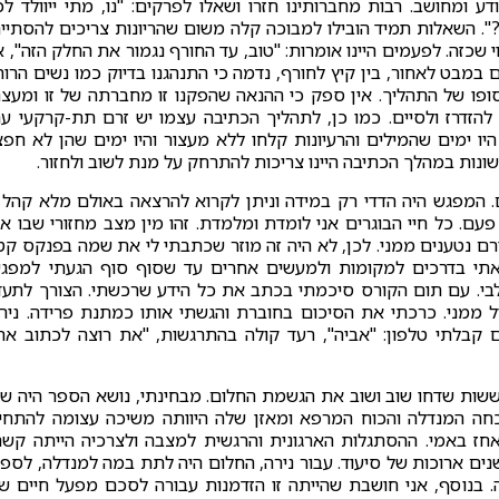
 ומחושב. רבות מחברותינו חזרו ושאלו לפרקים: "נו, מתי ייוולד לכ
?". השאלות תמיד הובילו למבוכה קלה משום שהריונות צריכים להסתיי
י שכזה. לפעמים היינו אומרות: "טוב, עד החורף נגמור את החלק הזה", א
במבט לאחור, בין קיץ לחורף, נדמה כי התנהגנו בדיוק כמו נשים הרות
לסופו של התהליך. אין ספק כי ההנאה שהפקנו זו מחברתה של זו ומעצ
הזדרז ולסיים. כמו כן, לתהליך הכתיבה עצמו יש זרם תת-קרקעי ע
ו ימים שהמילים והרעיונות קלחו ללא מעצור והיו ימים שהן לא חפצ
ונות במהלך הכתיבה היינו צריכות להתרחק על מנת לשוב ולחזור.
המפגש היה הדדי רק במידה וניתן לקרוא להרצאה באולם מלא קהל 
. כל חיי הבוגרים אני לומדת ומלמדת. זהו מין מצב מחזורי שבו אנ
רם נטענים ממני. לכן, לא היה זה מוזר שכתבתי לי את שמה בפנקס קט
ראתי בדרכים למקומות ולמעשים אחרים עד שסוף סוף הגעתי למפג
בי. עם תום הקורס סיכמתי בכתב את כל הידע שרכשתי. הצורך לתעד
ל ממני. כרכתי את הסיכום בחוברת והגשתי אותו כמתנת פרידה. ניר
קבלתי טלפון: "אביה", רעד קולה בהתרגשות, "את רוצה לכתוב את
ששות שדחו שוב ושוב את הגשמת החלום. מבחינתי, נושא הספר היה שנ
כחה המנדלה והכוח המרפא ומאזן שלה היוותה משיכה עצומה להתחי
חז באמי. ההסתגלות הארגונית והרגשית למצבה ולצרכיה הייתה קשה
ים ארוכות של סיעוד. עבור נירה, החלום היה לתת במה למנדלה, לספ
 בנוסף, אני חושבת שהייתה זו הזדמנות עבורה לסכם מפעל חיים ש