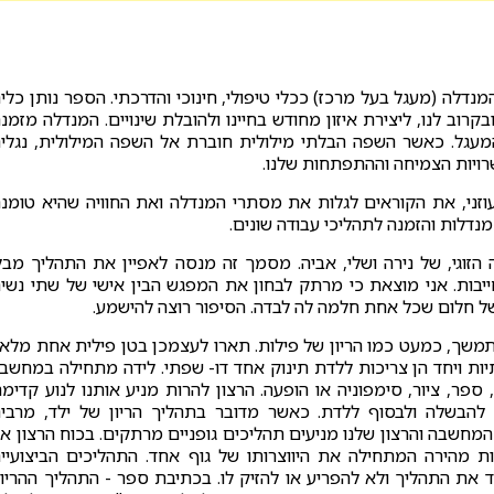
מנדלה (מעגל בעל מרכז) ככלי טיפולי, חינוכי והדרכתי. הספר נותן כלי
וב לנו, ליצירת איזון מחודש בחיינו ולהובלת שינויים. המנדלה מזמנ
גל. כאשר השפה הבלתי מילולית חוברת אל השפה המילולית, נגלי
רויות הצמיחה וההתפתחות שלנו.
עוזני, את הקוראים לגלות את מסתרי המנדלה ואת החוויה שהיא טומנ
מנדלות והזמנה לתהליכי עבודה שונים.
הזוגי, של נירה ושלי, אביה. מסמך זה מנסה לאפיין את התהליך מבל
ייבות. אני מוצאת כי מרתק לבחון את המפגש הבין אישי של שתי נשי
ל חלום שכל אחת חלמה לה לבדה. הסיפור רוצה להישמע.
 מתמשך, כמעט כמו הריון של פילות. תארו לעצמכן בטן פילית אחת מלא
יות ויחד הן צריכות ללדת תינוק אחד דו- שפתי. לידה מתחילה במחשב
ספר, ציור, סימפוניה או הופעה. הרצון להרות מניע אותנו לנוע קדימה
 להבשלה ולבסוף ללדת. כאשר מדובר בתהליך הריון של ילד, מרבי
מחשבה והרצון שלנו מניעים תהליכים גופניים מרתקים. בכוח הרצון אנ
מהירה המתחילה את היווצרותו של גוף אחד. התהליכים הביצועיי
דד את התהליך ולא להפריע או להזיק לו. בכתיבת ספר - התהליך ההריונ