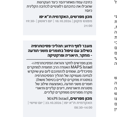
ל
כתיבה עמדו מאחוריהם? כיצד העקרונות
שהובילו את כתיבתם רלוונטיים לכתיבה הקלינית
כיום?
י
מכון מפרשים, האקדמית ת"א יפו
ת
מפגש מקוון | 18.10.2026 | יום ראשון | 19:30-
21:00
,
ה
ת
י
מעבר לסף הידוע: תהליכי פסיכותרפיה
ם
בשילוב עם טיפול בחומרים משני תודעה
ם
- מחקר, תיאוריה ופרקטיקה
י
ה
מכון מפרשים לחקר והוראת הפסיכותרפיה ו-
MAPS Israel האגודה הרב תחומית למחקרים
פסיכדליים, שמחים להזמינכם ליום עיון שיוקדש
לבחינה מעמיקה של תהליך הפסיכותרפיה
ש
במסגרת מחקרים קליניים בטיפול משולב
ה
חומרים משני תודעה, באמצעות שילוב של
ה
מסגרות תיאורטיות, דיונים קליניים ותיאורי
ש
מקרה מפורטים ממחקרים קליניים.
ו
מכון מפרשים, MAPS Israel
האקדמית ת"א יפו | 23.10.2026 | יום שישי |
ם
08:30-14:00
ן