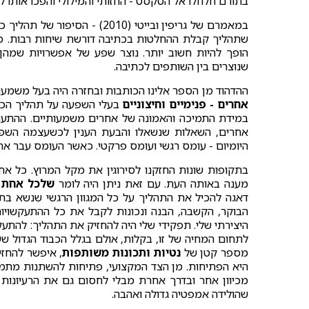
בתורם חלחלו אל הטקסט - החזותי והמילולי והפכו אותו 
במאמרם של גריפין ובייטי (10
שתהליך קבלת ההחלטות בכתיבה דורשת שיחות רבות. כ
הופך להיות חשוב יותר. נוצר שפע של אפשרויות שמהן
שנוצרים בין השותפים לכתיבה.
ההדהוד מן הספר אלינו הכותבות ובחזרה היה בעל משמע
אחרים - פנימיים וחיצוניים
בעלי השפעה על תהליך הכתיב
במידת התמיכה והאמונה של אחרים משמעותיים. ההתעני
אחרים, השאלות שנשאלו והבעת הענין לכשעצמה השפיעו
היומיום - עומס רגשי ועומס פרקטי. כאשר העומס עבר את
בתקופות שונות החזקנו לסירוגין את מקל המרוץ. כל א
מענה באותה העת. עם זאת ניתן היה לומר
שלכל אחת ה
דאגה להכיל את התהליך על כל המגוון הרגשי שנשא בתו
הבוקר, הקשבה, הבנה ונכונות לקבל את כל ההתעקשויות
היצירתי שלי. תפקידי שלי היה להחזיק את התהליך: להתעקש
לתחום המחיה של זו, בקלות, אולם בגלל הכבוד הגדול ששת
מספר קטן של
נטיות ותכונות משותפות
, איפשר להחז
היא הפתיחות. מן הצד המקצועי, פתיחות להשתנות מתמדת
מכיוון אחר ובדרך אחרת מבלי לחסום גם את הרעיונות "
שהולידה אמפטיה גדולה ואהבה.