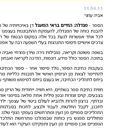
11.04.11
אביה עוזני
הספר -
מנדלה: החיים בראי המעגל
דן באיכויותיה של ה
להבנת כוחה של המנדלה, להעמקת ההתבוננות בעצמנו ובקר
לכל אחד אפשרות לגעת בכל אלה במקום הבטוח של המע
צרכים אישיים ודפוסי התנהגות בעלי השפעה רבה על אפש
בשפה פשוטה וקריאה, מובילות נירה שירן-מזרחי ואביה 
בתוכה. הספר כולל מידע, דוגמות, הדרכה לקריאה ואבחון 
בעקבות כתיבת הספר, נולד סיפור אחר - ספור הכתיבה 
להתיימר לצאת מן הניסיון האישי אל תובנות כלליות מח
ביחס לתהליכי הכתיבה, או בעצם ביחס למימוש משותף ש
חווית כתיבת ספר בשתיים, היא חוויה ייחודית של הריון
בצבעים, קוים וצורות ובטן פילית אחת מלאה בסימני אות
ובדחף, ברצון להרות ולהביא לעולם ביטוי של עצמך: ילד, 
לתכנן, לקבל החלטות, לעבוד ולבצע, לחכות בסבלנות
התהליכים סמויים מן העין ומתרחשים בעמקי הגוף שלנו. ה
מחוללים מפגש בין כוחות שבמהלכו מתרחשת התלכדות 
הגופניים אכן סמויים מן העין ותפקידנו העיקרי הוא לעו