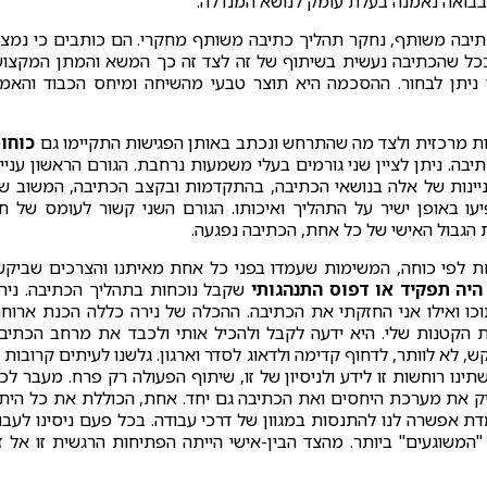
לבבואה נאמנה בעלת עומק לנושא המנדלה.
20) - הסיפור של תהליך כתיבה משותף, נחקר תהליך כתיבה משותף מחקרי. הם כותבים כי נמצ
כל שהכתיבה נעשית בשיתוף של זה לצד זה כך המשא והמתן המקצוע
 ניתן לבחור. ההסכמה היא תוצר טבעי מהשיחה ומיחס הכבוד והאמו
ות מרכזית ולצד מה שהתרחש ונכתב באותן הפגישות התקיימו גם
כוחו
ה. ניתן לציין שני גורמים בעלי משמעות נרחבת. הגורם הראשון עניינ
ינות של אלה בנושאי הכתיבה, בהתקדמות ובקצב הכתיבה, המשוב ש
 באופן ישיר על התהליך ואיכותו. הגורם השני קשור לעומס של חי
 הגבול האישי של כל אחת, הכתיבה נפגעה.
חת לפי כוחה, המשימות שעמדו בפני כל אחת מאיתנו והצרכים שביקש
יה תפקיד או דפוס התנהגותי
שקבל נוכחות בתהליך הכתיבה. ניר
כו ואילו אני החזקתי את הכתיבה. ההכלה של נירה כללה הכנת ארוח
 הקטנות שלי. היא ידעה לקבל ולהכיל אותי ולכבד את מרחב הכתיב
, לא לוותר, לדחוף קדימה ולדאוג לסדר וארגון. גלשנו לעיתים קרובות ז
ינו רוחשות זו לידע ולניסיון של זו, שיתוף הפעולה רק פרח. מעבר לכ
יק את מערכת היחסים ואת הכתיבה גם יחד. אחת, הכוללת את כל הית
 אפשרה לנו להתנסות במגוון של דרכי עבודה. בכל פעם ניסינו לעבו
המשוגעים" ביותר. מהצד הבין-אישי הייתה הפתיחות הרגשית זו אל זו