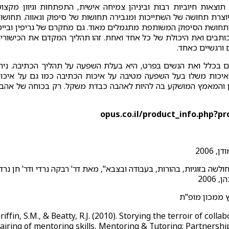
בה משותפת יש תוצאות חיוביות רבות וביניהן צמיחה אישית, התפתחות וגיוון מקצוע
יוצרת תחושה של השתייכות ומגבירה תחושות של סיפוק וגאווה. תחושו
תחושת הסיפוק המשותפת מתגמלים מאוד. גם מחקרם של גריפין ובייט
 הכותבים ואת היכולת של כל אחד ואחת. זהו תהליך המקדם את הכישורי
 ורגשיים כאחד.
ים בכלל ואת הנשים בפרט, היא בעלת השפעה על תהליך הכתיבה. נית
 איכות משלו בעל השפעה מטיבה על איכות הכתיבה כמו גם על איכו
 והמאמץ המושקע בה להיות לאהבה כבדת משקל. רק בכוחה של אהב
2006
שה בזוגיות, בהורות, בעבודה ובצבא", מאת דר' רבקה נרדי ודר' חן נרדי
ץ ממכון מופ"ת
riffin, S.M., & Beatty, R.J. (2010). Storying the terroir of coll
airing of mentoring skills, Mentoring & Tutoring: Partnership