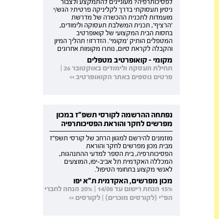
לפסיכותרפיה? מעוניינים להתמקצע ולצבור
ניסיון תעסוקתי בדרך לקליניקה פרטית? הגש/י
מועמדות לתכנית ההכשרה של מדרשת
'הרציף', תכנית המשלבת תעסוקה ולימודים,
בחסות הבית המקצועי של קואופרטיב
המטפלים הותיק 'מקומי'. הזדרזו! תהליך המיון
והקבלה לקראת סיום, נותרו מקומות אחרונים
מקומי - קואופרטיב מטפלים
תחילת העסקה ולימודים באוקטובר 26 |
פרטים נוספים באתר הקואופרטיב >>
נפתחה ההרשמה לקורסי תשפ"ז במכון
מפרשים לחקר והוראת הפסיכותרפיה
מוזמנים להירשם למגוון הרחב של קורסי תשפ"ז
מבית מכון מפרשים לחקר והוראת
הפסיכותרפיה, בית הספר למדעי ההתנהגות,
המכללה האקדמית תל אביב-יפו, המוצעים
לאנשי מקצוע בתחומי הטיפול.
מכון מפרשים, האקדמית ת"א יפו
15% הנחת רישום עד 14/08 | 20% הנחה לחברי
הפ"י (לקורסים מוכרים) | לקורסים >>