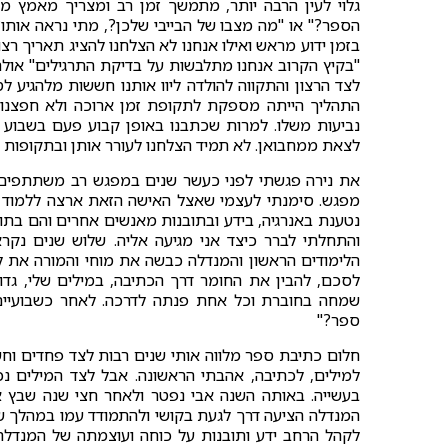
גלוי לעין הרבה יותר, מתמשך זמן רב ומצריך מאמץ מודע
הספר?" או "מה מצבו של הבייבי שלכן?, מתי נראה אותו
בזמן ידוע מראש ואילו אנחנו לא הצלחנו להציג תאריך רצו
"בקיץ הקרוב אנחנו מתלבשות על בדיקת התרגילים" אולם 
לצד הרצון והתקווה להולדה ליוו אותנו חששות מלהגיע 
התהליך הייתה מספקת לתקופת זמן ארוכה ולא חפצנו ל
נביעות משלו. למרות שכתבנו באופן קבוע פעם בשבוע הי
לצאת ממחבואן. לא תמיד הצלחנו לעורר אותן ובתקופות ש
את נירה פגשתי לפני כעשר שנים במפגש רב משתתפים. 
מפגש. סימנתי לעצמי שאצל האישה הזאת ארצה ללמוד פעם
נטענת באנרגיה, בידע ובתובנות מאנשים אחרים והם בתו
והתחלתי לברר כיצד אני מגיעה אליה. שלוש שנים נק
הלימודים הראשון והמנדלה כבשה את מוחי והמורה את ל
לסכם, להבין את החומר דרך הכתיבה, במילים שלי, גדו
שמחה בחוברת וכל אחת פנתה לדרכה. לאחר כשבועיים 
ספר?"
חלום כתיבת ספר מלווה אותי שנים רבות לצד פחדים וח
למילים, לכתיבה, אהבתי הראשונה. אבל לצד המילים נ
בעשייה. באותה השנה אבי נפטר ולאחר חצי שנה שבץ א
המנדלה הציעה דרך לגעת בקושי ולהתמודד עמו במהלך שנ
לקהל הרחב ידע ותובנות על כוחה ועוצמתה של המנדלה.