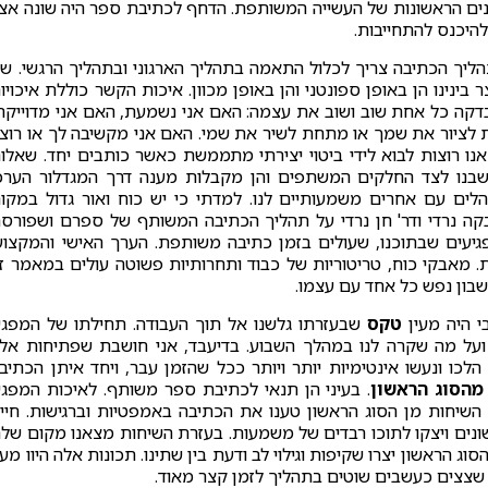
לבנים הראשונות של העשייה המשותפת. הדחף לכתיבת ספר היה שונה אצ
היכנס להתחייבות.
ך הכתיבה צריך לכלול התאמה בתהליך הארגוני ובתהליך הרגשי. שנ
 בינינו הן באופן ספונטני והן באופן מכוון. איכות הקשר כוללת איכויו
בדקה כל אחת שוב ושוב את עצמה: האם אני נשמעת, האם אני מדוייקת
לציור את שמך או מתחת לשיר את שמי. האם אני מקשיבה לך או רוצ
אנו רוצות לבוא לידי ביטוי יצירתי מתממשת כאשר כותבים יחד. שאלו
שבנו לצד החלקים המשתפים והן מקבלות מענה דרך המגדלור הערכ
לים עם אחרים משמעותיים לנו. למדתי כי יש כוח ואור גדול במקו
ה נרדי ודר' חן נרדי על תהליך הכתיבה המשותף של ספרם ושפורס
ל המקומות הפגיעים שבתוכנו, שעולים בזמן כתיבה משותפת. הערך האישי והמקצוע
. מאבקי כוח, טריטוריות של כבוד ותחרותיות פשוטה עולים במאמר ז
שבון נפש כל אחד עם עצמו.
י היה מעין
טקס
שבעזרתו גלשנו אל תוך העבודה. תחילתו של המפג
על מה שקרה לנו במהלך השבוע. בדיעבד, אני חושבת שפתיחות אל
כו ונעשו אינטימיות יותר ויותר ככל שהזמן עבר, ויחד איתן הכתיב
מהסוג הראשון
. בעיני הן תנאי לכתיבת ספר משותף. לאיכות המפג
שיחות מן הסוג הראשון טענו את הכתיבה באמפטיות וברגישות. חיינ
ונים ויצקו לתוכו רבדים של משמעות. בעזרת השיחות מצאנו מקום של
וג הראשון יצרו שקיפות וגילוי לב ודעת בין שתינו. תכונות אלה היוו מעי
שצצים כעשבים שוטים בתהליך לזמן קצר מאוד.