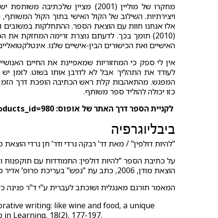
מחקרו של מוליין (2001) מציין שלכתי
ויצירתיות. השילוב של הקול האישי בתוך הקול המשותף, 
אלו אנחנו חוות עם הוצאת הספר. ההתחלקות במשובים ו
(2010) תומך בכך. לדעתם נוצרת זרימה המחזקת את
האישיים ואת הכישורים הבין-אישיים שלנו. אינטלקטואליים
אין לי ספק כי המחזוריות שמאפיינת את החיים האנושי
לעודד את התהליך אבל לא לדרבן אותו בשוט. לזמן יש
המפגש. מהתאהבות קלת ראש הכתיבה הופכת דרך הזמן
כזו יכולה להוליד ספר משותף.
לקניית הספר דרך האתר של אופוס: opus.co.il/product_info.php?products_id=980
ביבליוגרפיה
"להיות דולפין" / מאת דר' רבקה נרדי ודר' חן נרדי הוצאת מודן, 
על כתיבת הספר "להיות דולפין: התמודדות עם תוקפנות וחול
הוצאת מודן, 2006, כתב עת "נפש" בעריכת פרופ' אדיר כהן, 2006
המאמר תורגם מאנגלית ושוכתב לעברית ע"י ד"ר פנינה כ
aborative writing: like wine and food, a unique
 in Learning, 18(2), 177-197.