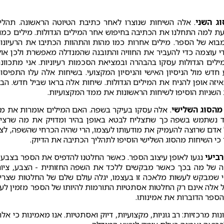
ג השני
. אלה השיחות שנוצרו לאחר כתיבת הטיוטה הראשונה. תהלי
דעת למה התחלנו את הכתיבה בחיפוש אחר המילים הגדולות. מילים כמו 
מבוא של הספר. מילים אחרות כמו מהות והתהוות הכתיבו את הרעיונו
 די עוצמה כדי להעביר את החוויה והתובנה שהמנדלה מאפשרת ולכן אול
מילים הגדולות עסקו בהבהרה ובמציאת הסכמות רעיוניות. אני מתכוונ
ע חדש מול הניסיון האישי והניסיון המקצועי. בשיחות אלה עלו התפיסו
באיזה אופן להניח את המילים הגדולות. שיחות אלה בראו שביל חדש. הבנ
ת השניות הוסיפו לשיחות הראשונות את ממד המקצועיות.
מהסוג השלישי
. אלה עסקו בעיקר בשפה. האם המילים אומרות את מ
ד נשתמש בשפה כך שתצליח לבטא באופן בהיר ומדויק את מה שרצינ
ל אדם שרוצה להעמיק את מודעותו לעצמו, הרי שהיה הכרחי שהשפה, לצ
 כי השיחות מהסוג השלישי הוסיפו לתהליך הכתיבה את הדיוק.
ביעי
נגעו לאופן עיצוב הספר. כאשר החלטנו להדפיס את הספר בצבע 
שימה של מה בכך כאשר מבקשים ללכד את השפה החזותית - הצבע, ציור
י שמבקש לעשות מלאכה זו בעצמו, יגלה עולם שלם של החלטות שצרי
כל אלה אינם רק החלטות אסתטיות התורמות להיותו של הספר מזמין לעי
ל הספר הדוברות את אמינותו.
ת מרכזיות: רב גוניות, מקצועיות, דיוק ואסתטיות. אנו מאמינות כי אלה