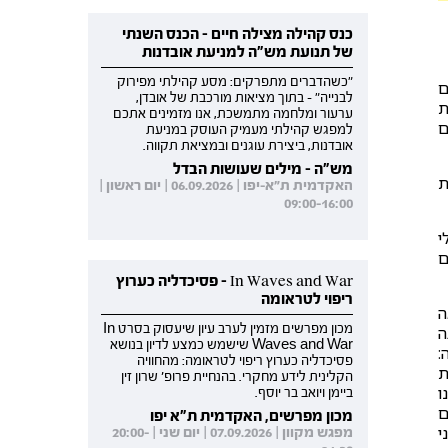
כנס קהילה מצילה חיים - הכנס השנתי
של תנועת מש"ה למניעת אובדנות
"כשהדברים מתפרקים: מסע קהילתי מפירוק
ם
לבנייה" - בתוך מציאות מורכבת של אובדן,
ת
ערעור ומלחמה מתמשכת, אנו מזמינים אתכם
ם
למפגש קהילתי מעמיק העוסק במניעת
אובדנות, ביצירת עוגנים ובמציאת תקווה.
מש"ה - מילים שעושות הבדל
ת
האקדמית ת"א-יפו | 06.09.2026 | יום ראשון |
09:00-16:00
י
ם
In Waves and War - פסיכדליה כערוץ
ריפוי לטראומה
ה
מכון מפרשים מזמין לערב עיון שיעסוק בסרט In
ה
Waves and War שישמש כמצע לדיון בנושא
:
פסיכדליה כערוץ ריפוי לטראומה: מהחוויה
ת
הקלינית לידע מחקרי. בהנחיית פרופ' שרון זין
ו
ביימן ויואב בר יוסף.
ם
מכון מפרשים, האקדמית ת"א יפו
י
מפגש מקוון | 07.09.2026 | יום שני | 20:00-