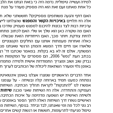
למידה ועשייה טיפולית. נדמה היה כי בזאת הנחנו את ה
כל אחת מאתנו ועם זאת הוא היה מספיק מעורר על מנת ל
האם דחף והנעה משותפים מספיקים? חוששתני שלא. תהלי
אלה היו תלויים
באיכויות הקשר והמפגש
שהצלחנו לייצר
ערכיות רבות לצד נכונות להיכנס למפגש מעמיק שדרכו 
האם מה שקורה כאן הוא שלך או שלי. האם לכתוב מתחת 
להיות צודקת. ויותר מכך, האם הייחודיות הזאת שבשלה 
כאלה ואחרות מעמתות אותנו עם החלקים הקטנוניים 
שלאורו אנו חיים ודרך המשא והמתן הרגשי שאנחנו מנה
המשתף, אולם זה לא בא בקלות. במאמר שכתבו דר' רבק
בכתב העת "נפש" 2006, הם מספרים ע
נבדק שוב ושוב ומצריך התמודדות אישית ולמידה מתמדת
באופן גלוי ומעורר השתאות ליכולת של הכותבים לערוך ח
אחד הדברים הראשוניים שנוצרו אצלנו באופן אינטואיטיב
נפתחה כמעט תמיד בארוחה קלה ובשיחה - על עצמנו ו
אפשרו לנו "להתנקות" לקראת תהליך הכתיבה. השיחות הל
העמיקה והתחדדה. אלה היו השיחות שאני מכנה
שיחות 
ולשיחה האישית יש השפעה מדהימה על איכות הכתיבה. ה
האישיים נשזרו דרך השיחות האלה לתוך הספר באופנים ש
רב גוני לכל מה ומי שאנחנו, לבד וביחד. בנוסף, השיחות מהס
טיפול מניעתי לתרעומות, חששות או רגשות קשים אחרים 