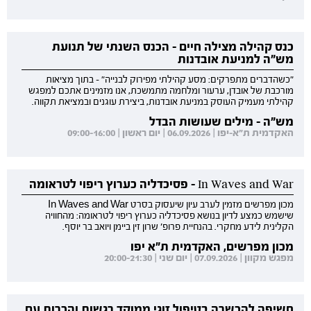
כנס קהילה מצילה חיים - הכנס השנתי של תנועת
מש"ה למניעת אובדנות
"כשהדברים מתפרקים: מסע קהילתי מפירוק לבנייה" - בתוך מציאות
מורכבת של אובדן, ערעור ומלחמה מתמשכת, אנו מזמינים אתכם למפגש
קהילתי מעמיק העוסק במניעת אובדנות, ביצירת עוגנים ובמציאת תקווה.
מש"ה - מילים שעושות הבדל
האקדמית ת"א-יפו | 06.09.2026 | יום ראשון | 09:00-16:00
In Waves and War - פסיכדליה כערוץ ריפוי לטראומה
מכון מפרשים מזמין לערב עיון שיעסוק בסרט In Waves and War
שישמש כמצע לדיון בנושא פסיכדליה כערוץ ריפוי לטראומה: מהחוויה
הקלינית לידע מחקרי. בהנחיית פרופ' שרון זין ביימן ויואב בר יוסף.
מכון מפרשים, האקדמית ת"א יפו
מפגש מקוון | 07.09.2026 | יום שני | 20:00-21:30
חשיפה להכשרה בטיפול זוגי ממוקד רגשות והכרות עם