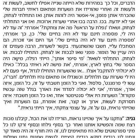
הדברים, וכל כך במהירות שלא הייתה שנייה אפילו לחשוב, לעשות זה
ולעשות זה. ואחרי שהורידו את השערות ופתאום ראיתי חברות שלי
שהכרתי אותן מזמן, אי-אפשר היה לזהות אותן. ואז התחלתי לצחוק.
אני לא יודעת. בכו. הרבה בכו אחרי שערות ארוכות. ואז אני התחלתי
לצחוק. ושאלו 'נפלת על הראש? מה את צוחקת?' אמרתי: 'זה עוד לא
היה לי, מספרה חינם עוד לא היה בחיים שלי'. כן, כך אמרתי,
'מספרה חינם עוד לא היה בחיים שלי.' ועד היום אני זוכרת, הם
הסתכלו עליי, חשבו שהשתגעתי. בקשר לשערות, הרבה פעמים זה
היה עניין של הומור. מפני שאו לבכות או לצחוק. התחילו לבכות. או
לצחוק. התחלתי לשאול: 'מי סיפר אותך', הייתי רגילה, מישָה היה
הספר שלי בחוץ לארץ, אמרתי, 'את מישה לא ראיתי בכלל.' כאילו
לא יכולתי להתקבל אצלו. ...או שהשערות התחילו לגדול, אף פעם לא
היו לי שערות עם תלתלים. וכשגדלו אז פתאום נהיו תלתלים. 'חבר'ה,
עשו לי פרמננט', סלסול. ואני כל הזמן חשבתי על זה, כל הזמן, איזה
אורך, אמרתי, 'אני לא יכולה למדוד את האורך בגלל שזה עכשיו
מקורזל.' השערות היו אולי סנטימטר אחד, ואז כל הזמן חשבתי: איזה
תסרוקת לעשות, ארוך או קצר, זאת אומרת, גם השערות ואיך
שהייתי נראית, גם על זה, על עצמי צחקתי, איך הייתי נראית."
גניה
: "צחקנו על איך שהיינו נראות, הורידו לנו את הכול, קיבלנו מכות
רצח שמה והפשיטו אותנו ואחר כך בסוף גילחו ובסוף זרקו לנו כל
מיני סמרטוטים שלא היו מתאימים לנו, זה היה חורף זה היה מאוד קר
ונתנו לנו בגדים דווקא בגדים קיציים, לנשים שמנות נתנו שמלות