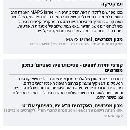
ופרקטיקה
מכון מפרשים לחקר והוראת הפסיכותרפיה ו- MAPS Israel האגודה הרב
תחומית למחקרים פסיכדליים, שמחים להזמינכם ליום עיון שיוקדש לבחינה
מעמיקה של תהליך הפסיכותרפיה במסגרת מחקרים קליניים בטיפול
משולב חומרים משני תודעה, באמצעות שילוב של מסגרות תיאורטיות,
דיונים קליניים ותיאורי מקרה מפורטים ממחקרים קליניים.
מכון מפרשים, MAPS Israel
האקדמית ת"א יפו | 23.10.2026 | יום שישי | 08:30-14:00
קורסי יחידת 'חופים - פסיכותרפיה ואוטיזם' במכון
מפרשים
במרכז חופים, מיסודן של אלו"ט ומכון מפרשים, תוכלו למצוא קורסים
המעניקים ידע מקיף ומעמיק בתחום הטיפול האינטגרטיבי בילדים,
מתבגרים ומבוגרים אוטיסטים - גישות טיפוליות מגוונות, מודלים עדכניים
והתערבויות לסוגיות מרכזיות העולות במסגרת טיפול רב ממדי במטופלים
ובני משפחותיהם.
מכון מפרשים, האקדמית ת"א יפו, בשיתוף אלו"ט
15% הנחת רישום עד 14/08 | 20% הנחה לחברי הפ"י (לקורסים מוכרים) |
לקורסים >>