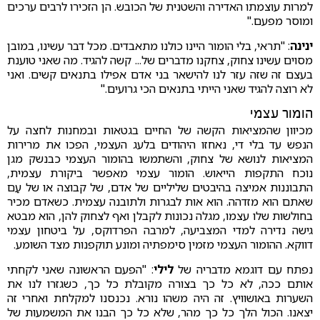
למרות עוצמתו האדירה והשטנית של הכובש. הן הזכירו לרבים ערכים
ומוסר מפעם."
ינינה
: "תראי, בלי הומור היינו כולנו מתאבדים. מכל דבר עשינו, במובן
מסוים עשינו צחוק, צחקנו מדברים של... קשה להגיד. מה שאני טוענת
בעצם זה שזה עזר לנו להישאר בני אדם אפילו בתנאים קשים. ואני
לא רוצה להגיד שאני הייתי בתנאים הכי גרועים."
הומור עצמי
מכיוון שהמציאות הקשה של החיים בגטאות ובמחנות לחצה על
הנפש עד בלי די, נאחזו היהודים בלעג העצמי, הפכו את מרירות
המציאות לנושא של צחוק, והשתמשו בהומור העצמי כבנשק מגן
נוכח התקפות הייאוש. הומור עצמי מאפשר ביקורת עצמית,
התבוננות אמיצה בהיבטים שליליים של אדם, של קבוצה או של עַם
שאתם הוא מזדהה. הוא אות לבגרות ולתובנה עצמית. כשאדם מכיר
בחולשות שלו עצמו, מגלה נכונות לקבלן ואף לצחוק להן, הוא מבטא
גישה נדירה למדי המצביעה, למרבה הפרדוקס, על ביטחון עצמי
דווקא. ההומור העצמי מזמין סימפתיה ומונע תוקפנות מצד השומע.
נפתח עם דוגמא מדבריה של
לילי
: "הפעם הראשונה שאני לקחתי
אותם ככה, לא כל כך בצורה מקובלת כל כך, כשגזרו לנו את
השערות באושוויץ. זה היה משהו נורא. נכנסנו למקלחת ואחרי זה
יצאנו. הכול הלך כל כך מהר, שלא כל כך הבנו את המשמעות של