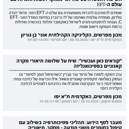
עולם ה-EFT
שמחים להזמינכם להכרות משמעותית עם עולם ה-EFT הזוגי. פרופ' רונדה
גולדמן, מומחית עולמית ושותפה של לז גרינברג בפיתוח המודל הזוגי EFT-
C, נענתה להזמנתנו ותגיע לישראל באוקטובר ותלמד בהכשרה מודולות
ברמות העמקה ויישום שונות.
מכון מפרשים, הקליניקה הקהילתית אוני' בן גוריון
האקדמית ת"א יפו | 08.10.2026 | יום חמישי | 09:00-13:00
"קוראים כאן ועכשיו": שיח על שלושה תיאורי מקרה
קאנוניים בפסיכואנליזה
ערב השקה לספרו של פרופ' ענר גוברין "כשהטיפול הופך לסיפור" ובו
נעסוק בשלושה טקסטים קאנוניים ונשאל: אילו הכרעות של כתיבה עמדו
מאחוריהם? כיצד העקרונות שהובילו את כתיבתם רלוונטיים לכתיבה
הקלינית כיום?
מכון מפרשים, האקדמית ת"א יפו
מפגש מקוון | 18.10.2026 | יום ראשון | 19:30-21:00
מעבר לסף הידוע: תהליכי פסיכותרפיה בשילוב עם
טיפול בחומרים משני תודעה - מחקר, תיאוריה