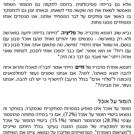
אלא גם בריחה פסיכולוגית. בדומה לתקווה גם ההומור השחור
מאפשר לשאת את מה שקשה מדי לשאתו, ובאותו זמן גם להתמקד
בו. כאשר אנו צוחקים על דבר המפחיד אותנו, אנו מגמדים אותו
ומפחדים ממנו פחות.
נביא שוב דוגמא מדבריה של
פליציה
: "הייתה בדיחה ידועה בווארשה
ולא רק בווארשה - נפגשים שני יהודים ואחד מהם אוכל סבון עם
בושם, אז שואל אותו היהודי: 'מוישה, מה פתאום אתה אוכל סבון כזה
עם ריח?' אז הוא אומר: 'אם כבר יהפכו אותי לסבון, לפחות שאני
אהיה ריחני.' אוי ואבוי. גם דבר כזה היה."
דוגמא אחרת מדבריו של
חיים
: הייתי אומר 'חבר'ה תאכלו ותראו איזה
להבה תצא מאתנו', למה? אם אנחנו שמנים נעזור למוזלמאנים
(הכוונה ל"שלדי אדם" בגלל הרעב) להישרף כי יש לנו להבה, אנחנו
נעזור, את מבינה?".
הומור על אוכל
הומור על אוכל אינו מופיע בספרות המחקרית שנסקרה. במחקר זה
נמצאו ביטויי הומור על אוכל (7.2%), אם כי במידה פחותה מההומור
עצמי (28.3%) ומההומור השחור (15.1%). ביטויי ההומור על אוכל
צורפו לפונקציה של מנגנון ההגנה בעיקר בגלל היותם שייכים
ל"מציאות האחרת". המרואיינים שדיברו על הנושא, ציינו את השיחות