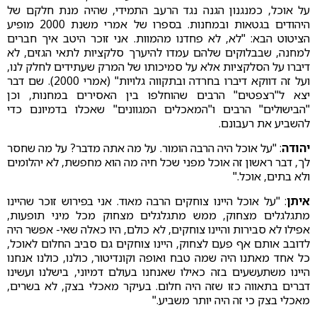
על אוכל, כמנגנון הגנה נגד הרעב התמידי, שהיה מנת חלקם של
היהודים בגטאות ובמחנות. בספרו של אמרי משנת 2000 מופיע
הציטוט הבא: "לא, לא פחדנו מהמוות. אני זוכר היטב איך חברים
למחנה, שבבלוקים שלהם עמדו להיערך סלקציות לתאי הגזים, לא
דיברו על הסלקציות אלא על סמיכותו של המרק שעתידים לחלק לנו,
ועל זה דווקא דיברו בחרדה ובתקווה גלויות" (אמרי 2000). שם דבר
יצא ל"רצפטים" הרבים שהוחלפו בין האסירים במחנות, וכן
"הבישולים" הרבים ו"המאכלים המגוונים" שאכלו בדמיונם כדי
להשביע את רעבונם.
יהודה
: "על אוכל היה הרבה הומור. על מה אתה מדבר? על מה שחסר
לך, דבר ראשון זה אוכל מפני שכל חיה מה הוא מחפשת, לא יהלומים
ולא בתים, אוכל."
איתן
: "על אוכל היינו צוחקים הרבה מאוד. אני בפירוש זוכר שהיינו
מתגלגלים מצחוק, ממש מתגלגלים מצחוק מכל מיני תופעות,
אפילו לא סבירות והיינו צוחקים, לא כולם, היו כאלה שאי- אפשר היה
לדובב אותם אף פעם לצחוק, היינו צוחקים גם סביב החלום לאוכל,
כל אחד מאתנו היה שמה טבח ואופה וקונדיטור, כולנו, כולנו אנחנו
היינו משתעשעים בזה כאילו שאנחנו בעולם דמיוני, בישלנו ועשינו
דברים בתאווה כזו שזה היה חלום. בעיקר מאכלי בצק, לא בשרים,
מאכלי בצק כי זה היה יותר משביע."