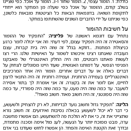
כוללת: 1. הומור עצמי, 2. הומור שחור ו-3. הומור על אוכל. כפי שציינו
בשלב קודם, ההומור על אוכל כפי שעלה מן המחקר הוא ייחודי
לתקופת השואה. בדוגמאות הבאות כל הציטטות מובאות כלשונן,
כפי שניתנו על ידי הדוברים השונים שהשתתפו במחקר.
על חשיבות ההומור
נתחיל עם דוגמא ראשונה של
פליציה
: "התפקיד של ההומור
והסאטירה זה היה תפקיד עצום, לפי דעתי. וזה אני יכולה לומר כרגע
כניצולת המחנות. ...דווקא בגלל זה שזה היה בית קברות, עצם
העובדה שאנחנו רצינו איכשהו לשמור על האישיות שלנו. הרי רצו
לעשות מאתנו רובוטים, וזה היה החלק האינטגרלי של מאבקנו
הפנימי הנפשי, על דמותנו האנושית, שעוד היינו מסוגלים לצחוק על
דברים כאלה או על דברים אחרים. הומור היה אחד המרכיבים
האינטגרליים בעמידה הרוחנית. ועמידה רוחנית זה היה התנאי לרצון
לחיים, אם לומר את זה בקצרה. זה אני אומרת לך בתור אסירה
לשעבר. עד כמה שזה היה מעט, עד כמה שזה היה ספורדי, עד כמה
שזה היה ספונטני, זה היה חשוב מאוד. חשוב מאוד!".
הלינה
: "תפקיד גדול וחשוב נועד לבדיחות, לא רק להצחיק ולשעשע,
כי דבר לא יכול לשעשע בכאלה נסיבות ואירועים. זה חשוב נורא
שתצייני את זה, כי את לא הולכת פה להשתעשע. הם אפשרו מחשבה
ערה, מבט מפוכח יותר על הנעשה, לעג מול אימה וסכנה מתמדת,
ובדרך זאת הקטנת האימה והפחד. הן אפשרו לחוש שעודנו בני אדם