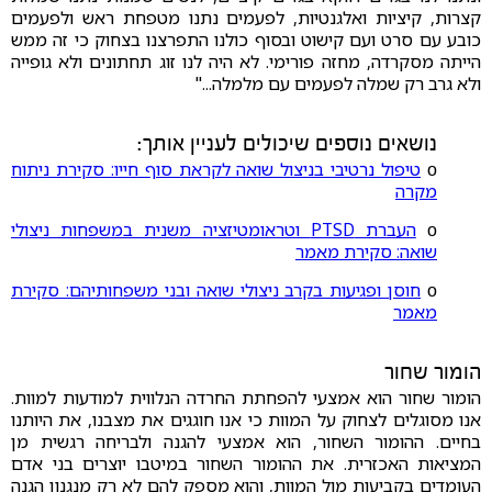
קצרות, קיציות ואלגנטיות, לפעמים נתנו מטפחת ראש ולפעמים
כובע עם סרט ועם קישוט ובסוף כולנו התפרצנו בצחוק כי זה ממש
הייתה מסקרדה, מחזה פורימי. לא היה לנו זוג תחתונים ולא גופייה
ולא גרב רק שמלה לפעמים עם מלמלה..."
נושאים נוספים שיכולים לעניין אותך:
ο
טיפול נרטיבי בניצול שואה לקראת סוף חייו: סקירת ניתוח
מקרה
ο
העברת PTSD וטראומטיזציה משנית במשפחות ניצולי
שואה: סקירת מאמר
ο
חוסן ופגיעות בקרב ניצולי שואה ובני משפחותיהם: סקירת
מאמר
הומור שחור
הומור שחור הוא אמצעי להפחתת החרדה הנלווית למודעות למוות.
אנו מסוגלים לצחוק על המוות כי אנו חוגגים את מצבנו, את היותנו
בחיים. ההומור השחור, הוא אמצעי להגנה ולבריחה רגשית מן
המציאות האכזרית. את ההומור השחור במיטבו יוצרים בני אדם
העומדים בקביעות מול המוות, והוא מספק להם לא רק מנגנון הגנה