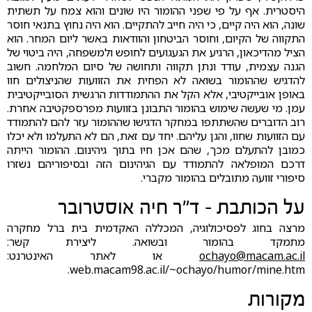
היסטרית. אף על פי שפני ההומור היו שונים והוא צמח על תשתית
שונה, הוא היה קיים, כי היה חייב להתקיים. הוא היה נחוץ בתנאי חוסר
התקווה של הקיום, וחוסר הביטחון והוודאות באשר ליום המחר. הוא
הציל מהדיכאון, הרגיע את הגעגועים לחופש ולמשפחה, היה ביטוי של
הגנה עצמית, עודד ונתן תקווה ותחושה של סיום המלחמה. חשוב
להדגיש שההומור בשואה לא הפחית את הזוועות שהניצולים חוו
באופן אובייקטיבי, אלא הקל את ההתמודדות הרגשית הסובייקטיבית
עמן. מי שעשה שימוש בהומור התבונן בזוועות מפרספקטיבה אחרת.
רוב הדוברים שהשתתפו במחקר הדגישו שההומור עזר להם להתמודד
עם הזוועות שחוו, והגן עליהם. יחד עם זאת, הם לא התעלמו ולא יכלו
כמובן להתעלם מכך, שהם אכן חיו בתוך גיהינום. ההומור הייתה
דרכם המופלאה להתמודד עם הגיהינום הזה ובסיפוריהם נשזרו
סיפורי זוועה מתובלים בהומור מקברי.
על הכותבת - ד"ר חיה אוסטרובר
מרצה בחוג לפסיכולוגיה, המכללה האקדמית בית ברל מחקרה
מתמקד בהומור ובשואה. ליצירת קשר:
ochayo@macam.ac.il
או לאתר האינטרנט:
web.macam98.ac.il/~ochayo/humor/mine.htm.
מקורות