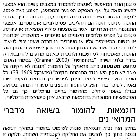
מנגנון הגנה המאפשר לאנשים להתמודד במצבים קשים. הוא אמצעי
להשיג הנאה על אף האפקט המצער והמכאיב, המונע זאת ממנו.
לדעתו, ההומור הוא מתנה נדירה ויקרת ערך, והגבוה מבין מנגנוני
ההגנה. מנגנוני הגנה הם תהליכים פסיכולוגיים אוטומטיים, אמצעי
התגוננות תת-הכרתיים, אשר באמצעות סילוף המציאות או עיוותה,
מגִנים על הפרט מלחצים חיצוניים או פנימיים - מחשבות, זיכרונות
או רגשות המאיימים עליו או מעוררים בו חרדה שאינו יכול לשאת.
לרוב הפרט המשתמש במנגנון הגנה אינו מודע לשימוש במנגנון הזה.
ההגנות מאפשרות למחשבות ולרגשות שאינם מודעים להתבטא רק
בדרך בלתי ישירה, "בתחפושת" (Cramer, 2000). בספרו
האדם
מחפש משמעות
כתב פראנקל על ההומור: "תגובה לא תקינה על
מצב לא תקין היא בגדר התנהגות תקינה" (פראנקל 1969, 33). כל
הומור הוא ספציפי למצב, וניתן לפרשו רק בהתאם להקשר שבו
נאמר. לפיכך ברור הוא, שההומור והמצבים מעוררי הצחוק בשואה,
נבדלו באופן מוחלט מההומור בחיים נורמליים. כך גם כל
הסיטואציות המוזכרות בדוגמאות שיובאו, אינן סיטואציות נורמליות.
דוגמאות להומור בשואה מדברי
המרואיינים
בחלק הזה נביא דוגמאות שונות לשימוש בהומור במהלך השואה
וננסה בתוך כך להדגים את החלוקה לקטגוריות השונות. חלוקה זו