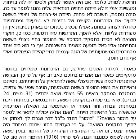
חרושת למוות. כלומר, אם היה אפשר לצחוק ולספר זה לזה בדיחות
ומעשיות אולי זו לא הייתה החוויה הנוראית עליה נהגנו לספר עד כה.
סיבה נוספת, חשובה לא פחות, הייתה אי-רצונם של ניצולי השואה
להעיר את הזיכרונות הקשים של נסיבות לא טבעיות ופתולוגיות
שהתלוו לצחוק במחנה. אפילו עכשיו, כשנזכרים באותן נסיבות אין הן
מעוררות עליזות, אלא להפך, התרגשות עזה ודמעות. כמו כן, חוקרי
השואה לא הכירו בתפקיד המרכזי של ההומור בחיי ניצולי השואה
והתייחסו אליו כאל תופעה משנית בחשיבותה, אף כי הוא היה אחד
מהגורמים המשמעותיים של הגנה עצמית בחיי קהילת הניצולים ואולי
אף גורם חוסן.
כאמור, למרות השנים שחלפו, גם הזיכרונות שמלווים בהומור
מתקיימים כאשר הם אוצרים בתוכם כאב רב. אף על פי כן, הבקשה
שהופנתה לכמה עשרות ניצולי שואה להתראיין על חוויותיהם, ניסיונם
וראייתם את נושא ההומור בשואה ומשמעותו, הניבה שפע של עדויות.
במסגרת המחקר רואיינו 55 ניצולי שואה יהודים (31 נשים, 24
גברים), שהיו בני עשרה בתקופת השואה, והיו בגטאות, במחנות ריכוז
ובמחנות עבודה וחוו הומור או השתמשו בו. השאלה המרכזית
שנשאלה בכל הראיונות הייתה: "האם את/ה יכול/ה לתאר או לספר
על הומור בשואה?". "הומור" הוגדר כ"כל דבר שגרם לך לצחוק או
לחייך בתקופת השואה". על פי העדויות הסוג שרווח במיוחד היה
הומור עצמי, ונראה כי הפונקציה העיקרית של ההומור בזמן שואה
הייתה לשמש כמנגנון הגנה. לפי פרויד (1916) ההומור הוא סוג של