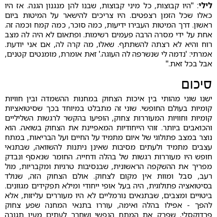
לילי
: "היו קבוצות, כל מיני קבוצות, שבנו להן מנגנון הגנה. אז היו
כאלו שכל הזמן רצפטים. היו צריכים להישאר על המיטות ביום
ראשון. דרך המיטות העבירו ידיעות, כמה סוכר, כמה קמח וכמה זה.
אחת על ידי מסרה הרבה פעמים רשימות. ופתאום לא היה לה מצב
רוח והיא לא רצתה להשתתף. שאלו, מה קרה לה, אם אני יודעת.
אמרתי: 'נדמה לי שנשרפה לה העוגה.' זאת אומרת, מומנטים קטנים,
אבל בכל זאת."
סיכום
ישנו שוני מהותי בין איכות הצחוק במחנות ההשמדה ובין חוויות
קומיות בעולם החופשי. שוני זה מתבלט במיוחד בכך שסיטואציות
קומיות וחוויות המעוררות צחוק, הופיעו בהקשר לרגשות השליליים
והכואבים ביותר. זוהי הייחודיות המאפיינת את הצחוק בשואה. הוא
נוצר במצב פתולוגי של איום מתמיד על החיים ועל הבריאות, במתח
עצבים מתמיד ולעתים מסיבות שאינן ניתנות להשוואה, שבתנאי
חופש היו מעוררות רגשות של בהלה ודחייה. החומר שנאסף ונבדק
מפריך את ההשקפה הראשונית, שבנסיבות טרגיות ומקבריות, מול
רעב, סבל ומוות אין מקום לצחוק. אולם הצחוק הזה, שנולד
בסיטואציה פתולוגית, היה בעל אופי ייחודי ומילא תפקידים מגוונים.
ביטויים ומצבים, שבתנאים נורמליים לא היו מעוררים עליזות, אלא
להפך - אפילו בהלה ואימה, עוררו בתנאי המחנה שפע צחוק
פרדוקסלי, שפרק את המתח הנפשי ושחרר לעתים מעין תגובה