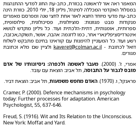
המאמר ראה אור לראשונה בכוורת, כתב-עת החוג למדעי ההתנהגות
במסלול האקדמי המכללה למינהל, גיליון 18, יולי 2010. כוורת הינה
כתב-עת מדעי מיוחד היוצא לאור אחת לחצי שנה ומפרסם מאמרים
מנקודות מבט מגוונות: סוציולוגית, פסיכולוגית, פילוסופית,
ספרותית, אומנותית, דתית-הלכתית ועוד. כל גיליון מוקדש לנושא
אינטרדיסציפלינארי אחר, כמו לדוגמה: אהבה, אושר, תשוקה,אכזבה,
רשע ועוד. כל המעוניין להימנות עם קוראינו בחינם מתבקש לשלוח
דואל לכתובת -
kaveret@colman.ac.il
ולציין שם מלא וכתובת
מגורים.
אמרי, ז'. (2000).
מעבר לאשמה ולכפרה: ניסיונותיו של אדם
מובס לגבור על התבוסה
, תל אביב: הוצאת עם עובד.
פראנקל, ו. (1970).
האדם מחפש משמעות
, תל אביב: הוצאת דביר.
Cramer, P. (2000). Defence mechanisms in psychology
today: Further processes for
adaptation. American
Psychologist, 55, 637-646.
Freud, S. (1916). Wit and Its Relation to the Unconscious.
New York: Moffat and Yard.