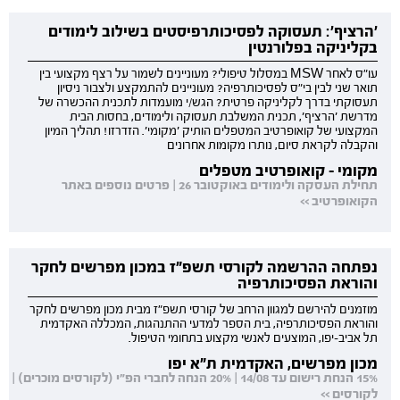
'הרציף': תעסוקה לפסיכותרפיסטים בשילוב לימודים
בקליניקה בפלורנטין
עו"ס לאחר MSW במסלול טיפולי? מעוניינים לשמור על רצף מקצועי בין
תואר שני לבין בי"ס לפסיכותרפיה? מעוניינים להתמקצע ולצבור ניסיון
תעסוקתי בדרך לקליניקה פרטית? הגש/י מועמדות לתכנית ההכשרה של
מדרשת 'הרציף', תכנית המשלבת תעסוקה ולימודים, בחסות הבית
המקצועי של קואופרטיב המטפלים הותיק 'מקומי'. הזדרזו! תהליך המיון
והקבלה לקראת סיום, נותרו מקומות אחרונים
מקומי - קואופרטיב מטפלים
תחילת העסקה ולימודים באוקטובר 26 | פרטים נוספים באתר
הקואופרטיב >>
נפתחה ההרשמה לקורסי תשפ"ז במכון מפרשים לחקר
והוראת הפסיכותרפיה
מוזמנים להירשם למגוון הרחב של קורסי תשפ"ז מבית מכון מפרשים לחקר
והוראת הפסיכותרפיה, בית הספר למדעי ההתנהגות, המכללה האקדמית
תל אביב-יפו, המוצעים לאנשי מקצוע בתחומי הטיפול.
מכון מפרשים, האקדמית ת"א יפו
15% הנחת רישום עד 14/08 | 20% הנחה לחברי הפ"י (לקורסים מוכרים) |
לקורסים >>