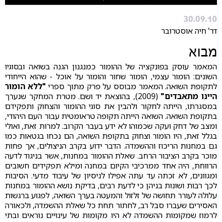
30.09.10
דר' חיה אוסטרובר
מבוא
המאמר עוסק בפונקציה של ההומור כמנגנון הגנה בשואה ובסוגיו
השונים: הומור עצמי, הומור שחור והומור על אוכל - שהוא הייחודי
לתקופת השואה. המאמר מבוסס על פרק מתוך ספרי
"ללא הומור
היינו מתאבדים"
(2009), בהוצאת יד ושם. מטרת המחקר שנערך
במסגרתו, הייתה לחקור ולהבין את סוגי ההומור והצחוק ותפקידם
בתקופת השואה. השואה הייתה תקופה טראומטית עבור העם היהודי,
ומצב של דחק ועקה שכמוהו לא ידע בעבר הקרוב. למרות זאת, ואולי
בגלל זאת, היו הומור וצחוק בתקופת השואה, הם נכחו בגטאות כמו
גם במחנות הריכוז וההשמדה. הדבר ידוע בקרב הניצולים, אך פחות
מוכר בקרב הציבור הרחב. שאלת ההומור במחנות, אשר בניגוד לדעה
הרווחת, היה אחד ממרכיבי הקיום במחנה ומילא תפקידים חשובים
ומגוונים, לא זכתה עד עתה אפילו לניסיון של עיבוד מדעי. הסיבות
לכך רבות ושונות בניהן כי לדעת רבים, בדיקת נושא ההומור במחנות
עלולה לעורר תחושה של זלזול והמעטה בערך השואה, לפגוע ברגשות
האסירים שעברו סבל רב, לחתור תחת כל שאלת ההשמדה, ולכאורה
לרמוז שמקומות ההשמדה לא היו מקומות של עינויים נוראים ובתי