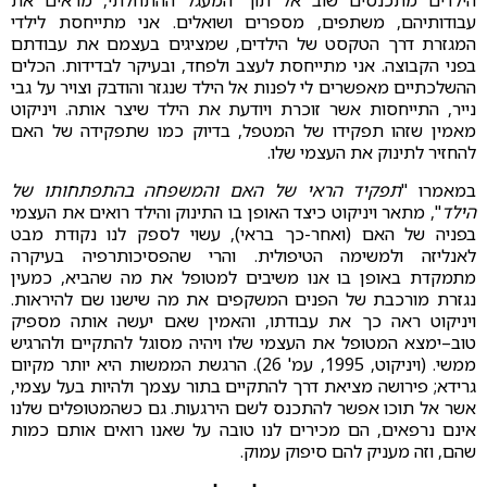
עבודותיהם, משתפים, מספרים ושואלים. אני מתייחסת לילדי
המגזרת דרך הטקסט של הילדים, שמציגים בעצמם את עבודתם
בפני הקבוצה. אני מתייחסת לעצב ולפחד, ובעיקר לבדידות. הכלים
ההשלכתיים מאפשרים לי לפנות אל הילד שנגזר והודבק וצויר על גבי
נייר, התייחסות אשר זוכרת ויודעת את הילד שיצר אותה. ויניקוט
מאמין שזהו תפקידו של המטפל, בדיוק כמו שתפקידה של האם
להחזיר לתינוק את העצמי שלו.
במאמרו "
תפקיד הראי של האם והמשפחה בהתפתחותו של
הילד
", מתאר ויניקוט כיצד האופן בו התינוק והילד רואים את העצמי
בפניה של האם (ואחר-כך בראי), עשוי לספק לנו נקודת מבט
לאנליזה ולמשימה הטיפולית. והרי שהפסיכותרפיה בעיקרה
מתמקדת באופן בו אנו משיבים למטופל את מה שהביא, כמעין
נגזרת מורכבת של הפנים המשקפים את מה שישנו שם להיראות.
ויניקוט ראה כך את עבודתו, והאמין שאם יעשה אותה מספיק
טוב–ימצא המטופל את העצמי שלו ויהיה מסוגל להתקיים ולהרגיש
ממשי. (ויניקוט, 1995, עמ' 26). הרגשת הממשות היא יותר מקיום
גרידא; פירושה מציאת דרך להתקיים בתור עצמך ולהיות בעל עצמי,
אשר אל תוכו אפשר להתכנס לשם הירגעות. גם כשהמטופלים שלנו
אינם נרפאים, הם מכירים לנו טובה על שאנו רואים אותם כמות
שהם, וזה מעניק להם סיפוק עמוק.