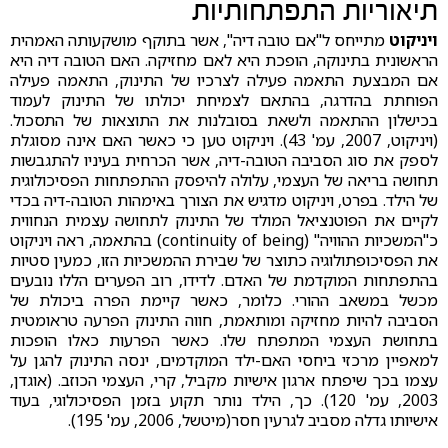
תיאוריות התפתחותיות
ויניקוט
מתייחס ל"אם טובה דיה", אשר בתוקף מושקעותה האמהית
הראשונית בתינוקה, הופכת היא לאם מחזיקה. האם הטובה דיה היא
אם המבצעת התאמה פעילה לצרכיו של התינוק, התאמה פעילה
הפוחתת בהדרגה, בהתאם לצמיחת יכולתו של התינוק לעמוד
בכישלון ההתאמה ולשאת בסובלנות את התוצאות של התסכול.
(ויניקוט, 2007, עמ' 43). ויניקוט טען כי כאשר האם אינה מסוגלת
לספק את סוג הסביבה הטובה-דיה, אשר הכרחית בעיניו להתגבשות
תחושה בריאה של העצמי, עלולה להיפסק ההתפתחות הפסיכולוגית
של הילד. בפרט, ויניקוט מדגיש את הצורך באימהות הטובה-דיה בכדי
לקיים את הפוטנציאל המולד של התינוק לתחושה עצמית הנחווית
כ"המשכיות ההוויה" (continuity of being) בהתאמה, ראה ויניקוט
את הפסיכופתולוגיה כתוצר של שבירת ההמשכיות הזו, כמעין סטיות
בהתפתחות המוקדמת של האדם. לדידו, רוב הפערים הללו נובעים
מכשל במשאב ההורי. כלומר, כאשר קיימת הפרה ביכולת של
הסביבה להיות מחזיקה ומותאמת, חווה התינוק הפרעה טראומטית
בתחושת העצמי המתפתח שלו. כאשר הפרעות כאלו הופכות
למאפיין מרכזי ביחסי האם-ילד המוקדמים, ינסה התינוק להגן על
עצמו בכך שיפתח ארגון אישיות מקביל, קרי, העצמי הכוזב. (אוגדן,
2003, עמ' 120). כך, הילד נותר תקוע בזמן הפסיכולוגי, בעוד
אישיותו גדלה מסביב לגרעין חסר(מיטשל, 2006, עמ' 195).