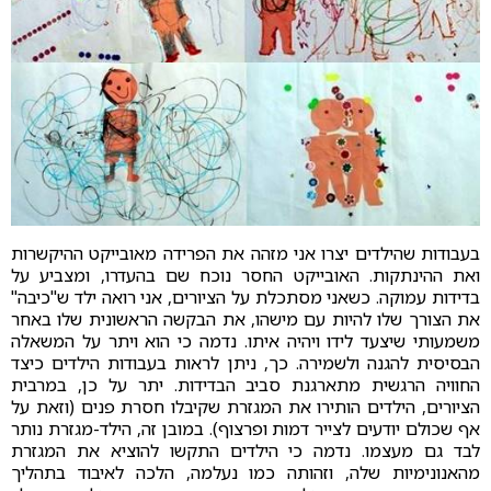
בעבודות שהילדים יצרו אני מזהה את הפרידה מאובייקט ההיקשרות
ואת ההינתקות. האובייקט החסר נוכח שם בהעדרו, ומצביע על
בדידות עמוקה. כשאני מסתכלת על הציורים, אני רואה ילד ש"כיבה"
את הצורך שלו להיות עם מישהו, את הבקשה הראשונית שלו באחר
משמעותי שיצעד לידו ויהיה איתו. נדמה כי הוא ויתר על המשאלה
הבסיסית להגנה ולשמירה. כך, ניתן לראות בעבודות הילדים כיצד
החוויה הרגשית מתארגנת סביב הבדידות. יתר על כן, במרבית
הציורים, הילדים הותירו את המגזרת שקיבלו חסרת פנים (וזאת על
אף שכולם יודעים לצייר דמות ופרצוף). במובן זה, הילד-מגזרת נותר
לבד גם מעצמו. נדמה כי הילדים התקשו להוציא את המגזרת
מהאנונימיות שלה, וזהותה כמו נעלמה, הלכה לאיבוד בתהליך