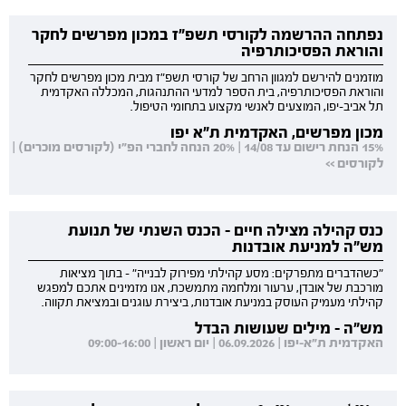
נפתחה ההרשמה לקורסי תשפ"ז במכון מפרשים לחקר
והוראת הפסיכותרפיה
מוזמנים להירשם למגוון הרחב של קורסי תשפ"ז מבית מכון מפרשים לחקר
והוראת הפסיכותרפיה, בית הספר למדעי ההתנהגות, המכללה האקדמית
תל אביב-יפו, המוצעים לאנשי מקצוע בתחומי הטיפול.
מכון מפרשים, האקדמית ת"א יפו
15% הנחת רישום עד 14/08 | 20% הנחה לחברי הפ"י (לקורסים מוכרים) |
לקורסים >>
כנס קהילה מצילה חיים - הכנס השנתי של תנועת
מש"ה למניעת אובדנות
"כשהדברים מתפרקים: מסע קהילתי מפירוק לבנייה" - בתוך מציאות
מורכבת של אובדן, ערעור ומלחמה מתמשכת, אנו מזמינים אתכם למפגש
קהילתי מעמיק העוסק במניעת אובדנות, ביצירת עוגנים ובמציאת תקווה.
מש"ה - מילים שעושות הבדל
האקדמית ת"א-יפו | 06.09.2026 | יום ראשון | 09:00-16:00