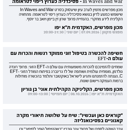
In Waves and War - פסיכדליה כערוץ ריפוי לטראומה
מכון מפרשים מזמין לערב עיון שיעסוק בסרט In Waves and War
שישמש כמצע לדיון בנושא פסיכדליה כערוץ ריפוי לטראומה: מהחוויה
הקלינית לידע מחקרי. בהנחיית פרופ' שרון זין ביימן ויואב בר יוסף.
מכון מפרשים, האקדמית ת"א יפו
מפגש מקוון | 07.09.2026 | יום שני | 20:00-21:30
חשיפה להכשרה בטיפול זוגי ממוקד רגשות והכרות עם
עולם ה-EFT
שמחים להזמינכם להכרות משמעותית עם עולם ה-EFT הזוגי. פרופ' רונדה
גולדמן, מומחית עולמית ושותפה של לז גרינברג בפיתוח המודל הזוגי EFT-
C, נענתה להזמנתנו ותגיע לישראל באוקטובר ותלמד בהכשרה מודולות
ברמות העמקה ויישום שונות.
מכון מפרשים, הקליניקה הקהילתית אוני' בן גוריון
האקדמית ת"א יפו | 08.10.2026 | יום חמישי | 09:00-13:00
"קוראים כאן ועכשיו": שיח על שלושה תיאורי מקרה
קאנוניים בפסיכואנליזה
ערב השקה לספרו של פרופ' ענר גוברין "כשהטיפול הופך לסיפור" ובו