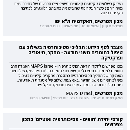
נעסוק בשלושה טקסטים קאנוניים ונשאל: אילו הכרעות של כתיבה עמדו
מאחוריהם? כיצד העקרונות שהובילו את כתיבתם רלוונטיים לכתיבה
הקלינית כיום?
מכון מפרשים, האקדמית ת"א יפו
מפגש מקוון | 18.10.2026 | יום ראשון | 19:30-21:00
מעבר לסף הידוע: תהליכי פסיכותרפיה בשילוב עם
טיפול בחומרים משני תודעה - מחקר, תיאוריה
ופרקטיקה
מכון מפרשים לחקר והוראת הפסיכותרפיה ו- MAPS Israel האגודה הרב
תחומית למחקרים פסיכדליים, שמחים להזמינכם ליום עיון שיוקדש לבחינה
מעמיקה של תהליך הפסיכותרפיה במסגרת מחקרים קליניים בטיפול
משולב חומרים משני תודעה, באמצעות שילוב של מסגרות תיאורטיות,
דיונים קליניים ותיאורי מקרה מפורטים ממחקרים קליניים.
מכון מפרשים, MAPS Israel
האקדמית ת"א יפו | 23.10.2026 | יום שישי | 08:30-14:00
קורסי יחידת 'חופים - פסיכותרפיה ואוטיזם' במכון
מפרשים