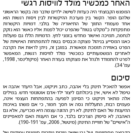
האחר כמכשיר מולד לוויסות רגשי
המפגש הקבוצתי היה כעדות לשישה ילדים שדבר מה בקשר הראשוני
שלהם הופר. הקשר בין מערכת ההיקשרות לבין ויסות רגשות הוא
אחד מעמודי התווך של התיאוריה של בולבי. דמויות היקשרות
מתפקדות כ"מקלט בטוח" שהפרט יכול לפנות אליו כאשר הוא נזקק
לנחמה, תמיכה ואישור מחדש בזמני לחץ. הדמויות הללו גם פועלות
כאגו המסייע בניהול מצוקה וכבסיס בטוח להתפתחות האישיות של
הפרט באווירה תומכת ומאשרת. במובן זה, ניתן לראות את הקרבה
לאחרים המשמעותיים כמכשיר מולד לוויסות רגשות, המאפשר
לפרט להתמודד ולנהל את מצוקתו בעזרת האחר (מיקולינסר, 1998,
עמ' 34).
סיכום
אפשר להאכיל תינוק בלי אהבה, כתב ויניקוט, אבל היעדר אהבה או
טיפול לא אישי, אין ביכולתם ליצור ילד-אדם אוטונומי חדש. במילים
אלה מתאר ויניקוט כי הסימן לפגיעה בהתפתחות העצמי אינה,
פעמים רבות, התעללות גסה או חסך חמור, כי אם משהו באיכות
ההיענות של האם לתינוק. לא רק ההזנה עצמה היא מכריעה, אלא גם
האהבה; לא סיפוק הצרכים בלבד, כי אם היענות האם למאפיינים
ה"אישיים" של חוויית התינוק (מיטשל, 2006, עמ' 190-191).
הקבוצה מסתיימת. ועל גבי שישה ניירות נותרים סימנים עמוקים של