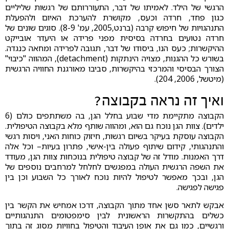
הרגשי של הילד. לאמיתו של דבר, התעוררותם של רגשות שליליים
כגון פחד, חרדה וכעס, מקושרת להערכת האיום ולהפעלת
התנהגויות של חיפוש קִרבה (ברנט,2005, עמ' 8-9). סוגים שונים של
חרדה נטועים בחרדה בסיסית מפני פרידה או היעדר אובייקט
ההיקשרות; כעס הנו, ביסודו של דבר, תגובה לפרידה ומחאה כנגדה.
בשורש כל ההגנות, מצויה הינתקות (detachment), המהווה "כיבוי"
הצורך הבסיסי והמרכזי בהיקשרות, סביבו מאורגנת החוויה הרגשית
(מיטשל, 2006, 204).
ואיך זה נראה בקבוצה?
הקבוצה מתקיימת מדי שבוע בחלל הגן, בה משתתפים כולם (6
ילדים). צוות הגן נוכח גם הוא, ומהווה שותף מלא בקבוצה הטיפולית.
הקבוצה עוסקת בעיקר בשיום רגשות, חיזוק כוחות האני, ויסות רגשי
והתנהגותי, קידום שיתוף פעולה בין-אישי, פתרון בעיות– וכל אלה
דרך האמנות. מודל זה של קבוצה טיפולית בנוכחות צוות הגן, מעודד
את השפה הרגשית העולה במפגשים לחלחל למרחבים נוספים של
הגן, ובכך מאפשר לטיפול להיות נוכח לאורך כל השבוע וכן בין
פגישה לפגישה.
אבקש לתאר סשן אחד מתוך הקבוצה, דרכו אמחיש את הקשר בין
כשלים בהתקשרות הראשונית לבין סימפטומים התנהגותיים
ורגשיים, כמו גם את אופן העיבוד והטיפול בחוויות מסוג זה בתוך