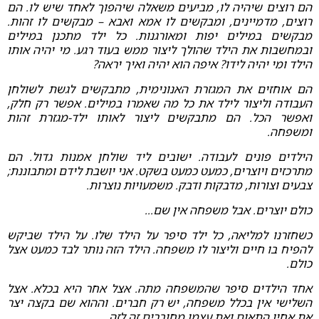
הם רוצים שיהיה לו, מביעים משאלה שיהפוך לאחד שיש לו. הם
רוצים, מדמיינים, ומבקשים לו אמא ואבא – מבקשים לו זהות.
מבקשים במילים יפות ומאורגנות. כל ילד מתכנן במילים
ובמחשבות את הילד שהולך ליצור ממש בעוד רגע. מי יהיה אותו
הילד ומי יהיה לידו? איפה הוא יהיה ואיך יראה?
הם אוחזים את המגזרת האנונימית, מתבקשים לגשת לשולחן
העבודה וליצור לילד את כל מה שאמרו במילים. אפשר רק חלק,
ואפשר הכל. הם מתבקשים ליצור לאותו ילד-מגזרת זהות
ומשפחה.
הילדים פונים לעבודה. ישובים ליד שולחן אמנות גדול. הם
מתרכזים ויוצרים, כמעט כמעט בשקט. אני יושבת לידם ומתבוננת;
צבעים וצורות, מדבקות ודבק. משמעויות נוצרות.
כולם יוצרים. אבל משפחה אין שם...
כשחזרנו למליאה, כל ילד סיפר על הילד שלו. על הילד שביקש
להפיח בו חיים וליצור לו משפחה. הילד הזה נותר לבד כמעט אצל
כולם.
אחד הילדים סיפר שהמשפחה מתה. אצל אחר היא בכלא. אצל
השלישי אין בכלל משפחה, יש רק חברים. וההוא שם בקצה יצר
את אחיו התאום ואת עצמו מחוברים זה לזה.