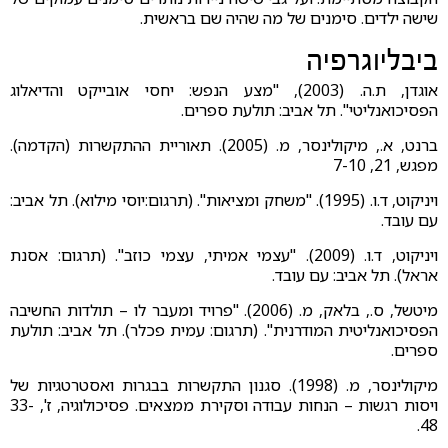
שישה ילדים. סימנים של מה שהיה שם בראשית.
ביבליוגרפיה
אוגדן, ת.ה. (2003), "מצע הנפש: יחסי אובייקט והדיאלוג
הפסיכואנליטי". תל אביב: תולעת ספרים.
ברנט, א., מיקולינסר, מ. (2005). תאוריית ההתקשרות (הקדמה).
מפגש, 21, 7-10
ויניקוט, ד.ו. (1995). "משחק ומציאות". (תרגום:יוסי מילוא). תל אביב:
עם עובד.
ויניקוט, ד.ו. (2009). "עצמי אמיתי, עצמי כוזב". (תרגום: אסנת
אראל). תל אביב: עם עובד.
מיטשל, ס., בלאק, מ. (2006). "פרויד ומעבר לו – תולדות החשיבה
הפסיכואנליטית המודרנית". (תרגום: עמית פכלר). תל אביב: תולעת
ספרים.
מיקולינסר, מ. (1998). סגנון התקשרות בבגרות ואסטרטגיות של
ויסות רגשות – הנחות עבודה וסקירת ממצאים. פסיכולוגיה, ז', 33-
48.