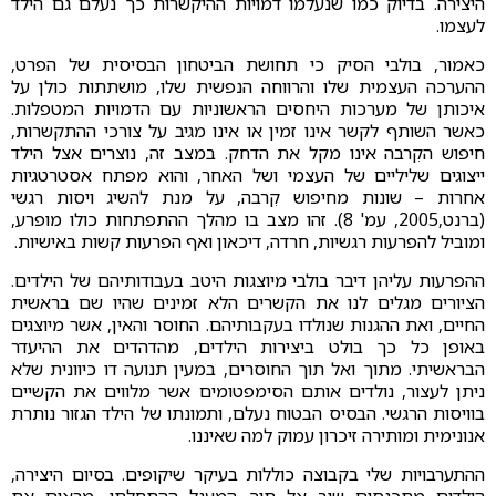
היצירה. בדיוק כמו שנעלמו דמויות ההיקשרות כך נעלם גם הילד
לעצמו.
כאמור, בולבי הסיק כי תחושת הביטחון הבסיסית של הפרט,
ההערכה העצמית שלו והרווחה הנפשית שלו, מושתתות כולן על
איכותן של מערכות היחסים הראשוניות עם הדמויות המטפלות.
כאשר השותף לקשר אינו זמין או אינו מגיב על צורכי ההתקשרות,
חיפוש הקִרבה אינו מקל את הדחק. במצב זה, נוצרים אצל הילד
ייצוגים שליליים של העצמי ושל האחר, והוא מפתח אסטרטגיות
אחרות – שונות מחיפוש קִרבה, על מנת להשיג ויסות רגשי
(ברנט,2005, עמ' 8). זהו מצב בו מהלך ההתפתחות כולו מופרע,
ומוביל להפרעות רגשיות, חרדה, דיכאון ואף הפרעות קשות באישיות.
ההפרעות עליהן דיבר בולבי מיוצגות היטב בעבודותיהם של הילדים.
הציורים מגלים לנו את הקשרים הלא זמינים שהיו שם בראשית
החיים, ואת ההגנות שנולדו בעקבותיהם. החוסר והאין, אשר מיוצגים
באופן כל כך בולט ביצירות הילדים, מהדהדים את ההיעדר
הבראשיתי. מתוך ואל תוך החוסרים, במעין תנועה דו כיוונית שלא
ניתן לעצור, נולדים אותם הסימפטומים אשר מלווים את הקשיים
בוויסות הרגשי. הבסיס הבטוח נעלם, ותמונתו של הילד הגזור נותרת
אנונימית ומותירה זיכרון עמוק למה שאיננו.
ההתערבויות שלי בקבוצה כוללות בעיקר שיקופים. בסיום היצירה,
הילדים מתכנסים שוב אל תוך המעגל ההתחלתי, מראים את