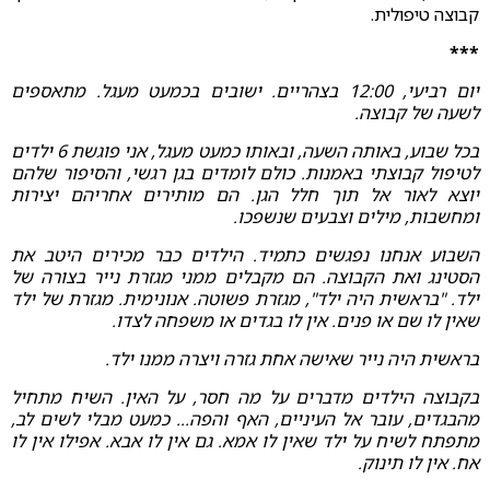
קבוצה טיפולית.
***
יום רביעי, 12:00 בצהריים. ישובים בכמעט מעגל. מתאספים
לשעה של קבוצה.
בכל שבוע, באותה השעה, ובאותו כמעט מעגל, אני פוגשת 6 ילדים
לטיפול קבוצתי באמנות. כולם לומדים בגן רגשי, והסיפור שלהם
יוצא לאור אל תוך חלל הגן. הם מותירים אחריהם יצירות
ומחשבות, מילים וצבעים שנשפכו.
השבוע אנחנו נפגשים כתמיד. הילדים כבר מכירים היטב את
הסטינג ואת הקבוצה. הם מקבלים ממני מגזרת נייר בצורה של
ילד. "בראשית היה ילד", מגזרת פשוטה. אנונימית. מגזרת של ילד
שאין לו שם או פנים. אין לו בגדים או משפחה לצדו.
בראשית היה נייר שאישה אחת גזרה ויצרה ממנו ילד.
בקבוצה הילדים מדברים על מה חסר, על האין. השיח מתחיל
מהבגדים, עובר אל העיניים, האף והפה... כמעט מבלי לשים לב,
מתפתח לשיח על ילד שאין לו אמא. גם אין לו אבא. אפילו אין לו
אח. אין לו תינוק.