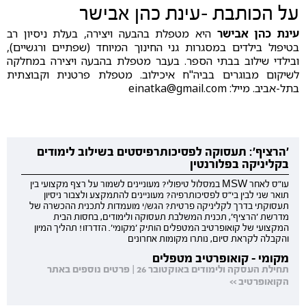
על הכותבת –עינת כהן אבישר
עינת כהן אבישר
היא מטפלת בהבעה ויצירה, בעלת ניסיון רב
בטיפול בילדים במסגרות גני החינוך המיוחד (שפתיים ורגשיים),
ובילדי שילוב בבתי הספר. בעבר מטפלת בהבעה ויצירה במחלקה
לשיקום מבוגרים בביה"ח איכילוב. מטפלת פרטנית וקבוצתית
בתל-אביב. מייל:
einatka@gmail.com
'הרציף': תעסוקה לפסיכותרפיסטים בשילוב לימודים
בקליניקה בפלורנטין
עו"ס לאחר MSW במסלול טיפולי? מעוניינים לשמור על רצף מקצועי בין
תואר שני לבין בי"ס לפסיכותרפיה? מעוניינים להתמקצע ולצבור ניסיון
תעסוקתי בדרך לקליניקה פרטית? הגש/י מועמדות לתכנית ההכשרה של
מדרשת 'הרציף', תכנית המשלבת תעסוקה ולימודים, בחסות הבית
המקצועי של קואופרטיב המטפלים הותיק 'מקומי'. הזדרזו! תהליך המיון
והקבלה לקראת סיום, נותרו מקומות אחרונים
מקומי - קואופרטיב מטפלים
תחילת העסקה ולימודים באוקטובר 26 | פרטים נוספים באתר
הקואופרטיב >>