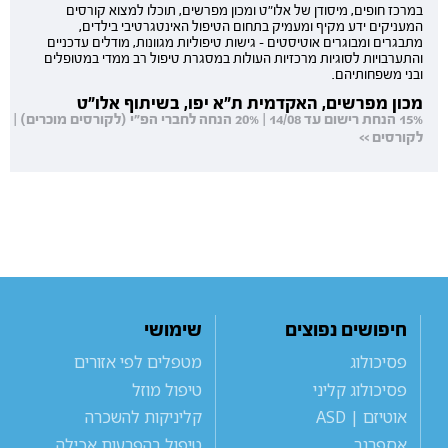
במרכז חופים, מיסודן של אלו"ט ומכון מפרשים, תוכלו למצוא קורסים
המעניקים ידע מקיף ומעמיק בתחום הטיפול האינטגרטיבי בילדים,
מתבגרים ומבוגרים אוטיסטים - גישות טיפוליות מגוונות, מודלים עדכניים
והתערבויות לסוגיות מרכזיות העולות במסגרת טיפול רב ממדי במטופלים
ובני משפחותיהם.
מכון מפרשים, האקדמית ת"א יפו, בשיתוף אלו"ט
15% הנחת רישום עד 14/08 | 20% הנחה לחברי הפ"י (לקורסים מוכרים) |
לקורסים >>
חיפושים נפוצים
שימושי
פסיכולוג
מטפלים לפי אזורים
פסיכולוג קליני
טיפול מוזל
אוטיזם | ASD
קליניקות להשכרה
אספרגר
טיפול בהפרעות אכילה