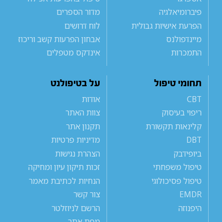
פיברומיאלגיה
מדור הספרים
הפרעת אישיות גבולית
לוח דרושים
מיינדפולנס
אבחון הפרעות קשב וריכוז
התמכרות
אינדקס מטפלים
תחומי טיפול
על בטיפולנט
CBT
אודות
ריפוי בעיסוק
צוות האתר
קלינאות תקשורת
תקנון אתר
DBT
מדיניות פרטיות
ביופידבק
הצהרת נגישות
טיפול משפחתי
זכות תיקון עיון ומחיקה
טיפול פסיכולוגי
הנחיות לכתיבת מאמר
EMDR
צור קשר
היפנוזה
הרשם לניוזלטר
מפת אתר