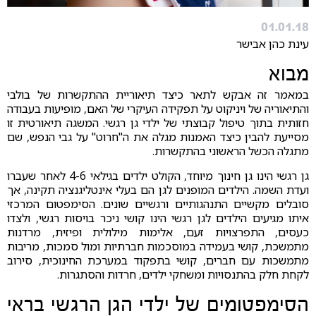
01.01.18
עינת כהן אבישר
מבוא
במאמר זה אבקש לתאר כיצד תיאוריית ההתקשרות של בולבי
והתיאוריה של ויניקוט על תפקידה העיקרי של האם, מופיעות בעבודה
חזותית בתוך טיפול קבוצתי של ילדי גן רגשי. המשגה תיאורטית זו
מסייעת להבין כיצד האמנות מגלה את ה"חרוט" על גבי הנפש, שם
מתגלה הכשל הראשוני בהתקשרות.
גן רגשי הינו גן חינוך מיוחד, הקולט ילדים בגילאי 4-6 לאחר שעברו
ועדת השמה. הילדים המופנים לגן הם בעלי אינטליגנציה תקינה, אך
סובלים מקשיים התנהגותיים ורגשיים שונים. הסימפטום המרכזי
איתו מגיעים הילדים לגן רגשי הינו קושי ניכר בויסות רגשי, ולצדו
כעסים, התפרצויות זעם, אלימות מילולית ופיזית, מרדנות
מתמשכת, קושי בעמידה במוסכמות חברתיות ומול סמכות, מריבות
מתמשכות עם חברים, קושי בתפקוד במערכת החינוכית, סירוב
לקחת חלק בהתנסויות ומשחקי ילדים, חרדות והסתגרות.
הסימפטומים של ילדי הגן הרגשי בראי