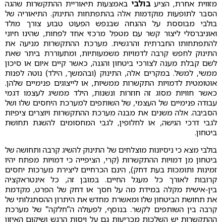
מזווית אחרת, הציע
בולבי
באמצעות תיאוריית ההתקשרות שהגה
הסבר לתופעות מוקדמות אלה בהתפתחות התינוק. התיאוריה של
בולבי מבוססת על ההנחה שבנפש הפעוט טבוע צורך מולד
ואוניברסלי ליצור קשר עם מטפל מרכזי אחד לפחות, שהינו חיוני
להתפתחותו החברתית והרגשית. מערכת ההתקשרות מניעה את
התינוק לחפש קִרבה לדמויות משמעותיות, ומתעוררת ביתר שאת
לשם קבלת מענה לצורכי ביטחון והגנה, כאשר קיים איום או סיכון
ממשי, למשל. במקרים אלה, התינוק (ובהמשך, הילד) נוטה לפנות
אוטומטית לדמויות התקשרות ממשיות, או לייצוגים פנימיים שלהן.
כאשר חוויות מסוג זה חוזרות ונשנות, הילד ממשיג לעצמו דגמי
עבודה פנימיים של העצמי, של השותפים למערכת היחסים שלו ושל
הסביבה. אלה משנים את מבנה מערכת ההתקשרות ויוצרים ציפיות
לגבי דרכי הגישה, או לחלופין, לגבי המחסומים להשגת תחושת
ביטחון.
בולבי מצא כי ניסיונות מוצלחים של התינוק להשיג קִרבה ותחושה של
ביטחון מן דמויות ההתקשרות (קרי, הציפייה כי דמויות מפתח יהיו
זמינות ותומכות בעת דחק), הינם הכרחיים ליצירת מערכות יחסים
קרובות לאורך כל מעגל החיים. במובן זה, כל אינטראקציה
בין-אישית מקלה במידת מה על חסך או דחק של הפרט, מקדמת
את תחושת הביטחון שלו ומאשרת מחדש את היתרון ההסתגלותי של
קִרבה בין השותפים לקשר. בנוסף, לפעולה ה"חלקה" של מערכת
ההתקשרות יש השלכות מכריעות גם על ויסות הרגש ושיקום האיזון