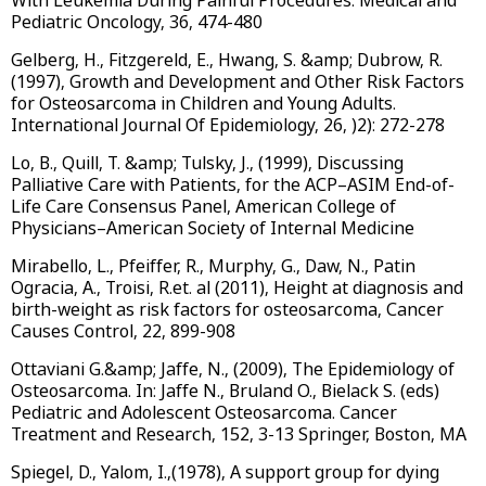
Pediatric Oncology, 36, 474-480
Gelberg, H., Fitzgereld, E., Hwang, S. &amp; Dubrow, R.
(1997), Growth and Development and Other Risk Factors
for Osteosarcoma in Children and Young Adults.
International Journal Of Epidemiology, 26, )2): 272-278
Lo, B., Quill, T. &amp; Tulsky, J., (1999), Discussing
Palliative Care with Patients, for the ACP–ASIM End-of-
Life Care Consensus Panel, American College of
Physicians–American Society of Internal Medicine
Mirabello, L., Pfeiffer, R., Murphy, G., Daw, N., Patin
Ogracia, A., Troisi, R.et. al (2011), Height at diagnosis and
birth-weight as risk factors for osteosarcoma, Cancer
Causes Control, 22, 899-908
Ottaviani G.&amp; Jaffe, N., (2009), The Epidemiology of
Osteosarcoma. In: Jaffe N., Bruland O., Bielack S. (eds)
Pediatric and Adolescent Osteosarcoma. Cancer
Treatment and Research, 152, 3-13 Springer, Boston, MA
Spiegel, D., Yalom, I.,(1978), A support group for dying