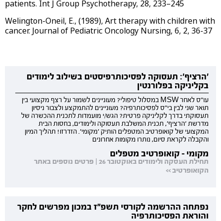
patients. Int J Group Psychotherapy, 28, 233–245
Welington-Oneil, E., (1989), Art therapy with children with
cancer. Journal of Pediatric Oncology Nursing, 6, 2, 36-37
'הרציף': תעסוקה לפסיכותרפיסטים בשילוב לימודים
בקליניקה בפלורנטין
עו"ס לאחר MSW במסלול טיפולי? מעוניינים לשמור על רצף מקצועי בין
תואר שני לבין בי"ס לפסיכותרפיה? מעוניינים להתמקצע ולצבור ניסיון
תעסוקתי בדרך לקליניקה פרטית? הגש/י מועמדות לתכנית ההכשרה של
מדרשת 'הרציף', תכנית המשלבת תעסוקה ולימודים, בחסות הבית
המקצועי של קואופרטיב המטפלים הותיק 'מקומי'. הזדרזו! תהליך המיון
והקבלה לקראת סיום, נותרו מקומות אחרונים
מקומי - קואופרטיב מטפלים
תחילת העסקה ולימודים באוקטובר 26 | פרטים נוספים באתר
הקואופרטיב >>
נפתחה ההרשמה לקורסי תשפ"ז במכון מפרשים לחקר
והוראת הפסיכותרפיה