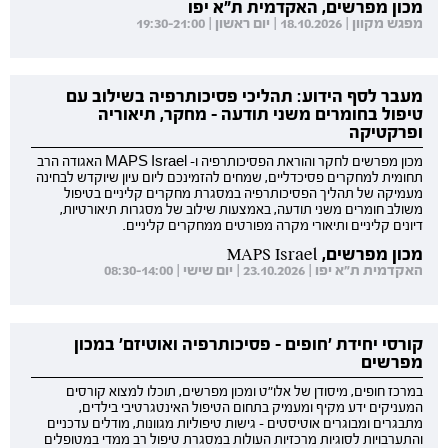
מכון מפרשים, האקדמית ת"א יפו
מפגש מקוון | 18.10.2026 | יום ראשון | 19:30-21:00
מעבר לסף הידוע: תהליכי פסיכותרפיה בשילוב עם
טיפול בחומרים משני תודעה - מחקר, תיאוריה
ופרקטיקה
מכון מפרשים לחקר והוראת הפסיכותרפיה ו- MAPS Israel האגודה הרב
תחומית למחקרים פסיכדליים, שמחים להזמינכם ליום עיון שיוקדש לבחינה
מעמיקה של תהליך הפסיכותרפיה במסגרת מחקרים קליניים בטיפול
משולב חומרים משני תודעה, באמצעות שילוב של מסגרות תיאורטיות,
דיונים קליניים ותיאורי מקרה מפורטים ממחקרים קליניים.
מכון מפרשים, MAPS Israel
האקדמית ת"א יפו | 23.10.2026 | יום שישי | 08:30-14:00
קורסי יחידת 'חופים - פסיכותרפיה ואוטיזם' במכון
מפרשים
במרכז חופים, מיסודן של אלו"ט ומכון מפרשים, תוכלו למצוא קורסים
המעניקים ידע מקיף ומעמיק בתחום הטיפול האינטגרטיבי בילדים,
מתבגרים ומבוגרים אוטיסטים - גישות טיפוליות מגוונות, מודלים עדכניים
והתערבויות לסוגיות מרכזיות העולות במסגרת טיפול רב ממדי במטופלים