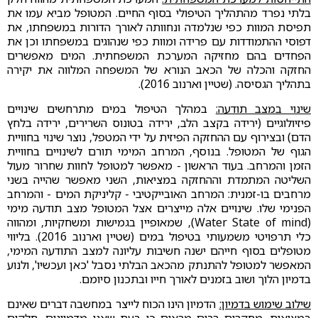
בלתי נפרד מהתהליך הטיפולי בסוף החיים. המטופל מביא עמו את
תפיסת המוות כפי שנלמדה ונחוותה לאורך הדורות במשפחתו, את
דפוסי ההתמודדות עם פרידה ומוות כפי שנהוגים במשפחתו וכן את
הפחדים בהם מחזיקה המערכת המשפחתית. המים מאפשרים
החזקה והכלה של הכאב הנורא של המשפחה המלווה את יקירה
בתהליך הגסיסה. (שטיין וארנוב 2016).
שינוי במצב תודעה:
במהלך הטיפול במים מתרחשים שינויים
פיזיולוגיים (ירידה בקצב הלב, ירידה בטונוס השרירים, ירידה בלחץ
הדם) ובצירוף עם ההחזקה הפיזית על ידי המטפל, נוצר שינוי בחוויית
הגוף של המטופל. בנוסף, המרחב המימי תורם לשינויים בחוויית
הזמן והמרחב. בעוד הראשון - מאפשר למטופל לחוות שחרור מעול
השליטה המתמדת וההחזקה במציאות, השני מאפשר שהייה בשני
מרחבים בו-זמנית: המרחב האובייקטיבי - קליניקת המים - והמרחב
הפנימי שלו. שינויים אלה מייצרים אצל המטופל מצב תודעה מימי
(Water State of mind), שמאופיין בגמישות ומשחקיות, ומהווה
כלי תרפויטי משמעותי בטיפול במים (שטיין וארנוב 2016). בליווי
מטופלים בסוף חייהם ישנה חשיבות עליונה למצב התודעה המימי,
המאפשר למטופל להתנתק מהכאב הבלתי נסבל 'כאן ועכשיו', ולנוע
בדמיון הלוך ושוב בזמנים לאורך חייו ובתכנון סיומם.
שילוב שימוש בדמיון:
הדמיון הינו הכוח לייצר במחשבה דברים שאינם
במציאות. מחקרים רבים מראים כי בעת שאנו מדמיינים, חלקים