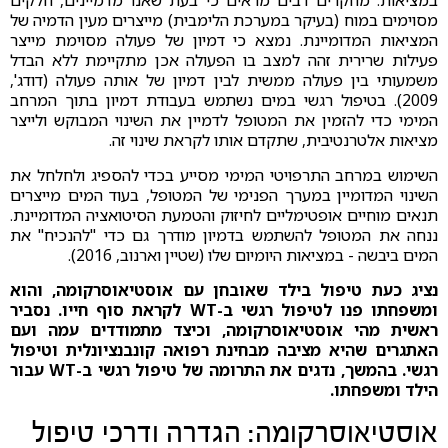
מסוימים במוח (בעיקר במערכת הלימבית) מייצרים מעין הדמיה של
המציאות המדומיינת. נמצא כי דמיון של פעולה מסוימת מייצר
פעילות שרירית זהה למצב בו הפעולה אכן מתקיימת ללא הבדל
משמעותי בין פעולה ממשית לבין דמיון של אותה פעולה (דודג',
2009). בטיפול רגשי במים נשתמש בעבודת דמיון בתוך המרחב
המימי כדי להזמין את המטופל לדמיין את השינוי המבוקש ולייצר
מציאות אלטרנטיבית, שתקדם אותו לקראת שינוי זה.
השימוש במרחב התרפויטי המימי מסייע בכדי להספיג ולחלחל את
השינוי המדומיין במערך הפנימי של המטופל, בעוד המים מייצרים
תנאים מוחיים אופטימליים לחיזוק והטמעת הסיטואציה המדומיינת.
ננחה את המטופל להשתמש בדמיון מודרך גם כדי "להנכיח" את
המים ביבשה - במציאות היומיום שלו (שטיין וארנוב, 2016).
נציג כעת טיפול בילד שאובחן עם אוסטיאוסרקומה, והוא
ומשפחתו פנו לטיפול רגשי ב-WT לקראת סוף חייו. נסביר
ראשית מהי אוסטיאוסרקומה, וכיצד מתמודדים עמה ועם
האתגרים שהיא מציבה מבחינת רפואה קונבנציונלית וטיפול
רגשי. בהמשך, נדגים את התרומה של טיפול רגשי ב-WT עבור
הילד ומשפחתו.
אוסטיאוסרקומה: הגדרה ודרכי טיפול