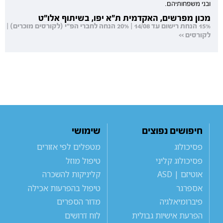
ובני משפחותיהם.
מכון מפרשים, האקדמית ת"א יפו, בשיתוף אלו"ט
15% הנחת רישום עד 14/08 | 20% הנחה לחברי הפ"י (לקורסים מוכרים) |
לקורסים >>
חיפושים נפוצים
שימושי
פסיכולוג
מטפלים לפי אזורים
פסיכולוג קליני
טיפול מוזל
אוטיזם | ASD
קליניקות להשכרה
אספרגר
טיפול בהפרעות אכילה
פיברומיאלגיה
מדור הספרים
הפרעת אישיות גבולית
לוח דרושים