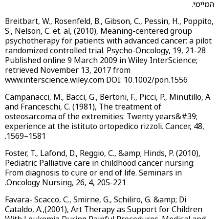
המיימי.
Breitbart, W., Rosenfeld, B., Gibson, C., Pessin, H., Poppito,
S., Nelson, C. et. al, (2010), Meaning-centered group
psychotherapy for patients with advanced cancer: a pilot
randomized controlled trial. Psycho-Oncology, 19, 21-28
Published online 9 March 2009 in Wiley InterScience;
retrieved November 13, 2017 from
www.interscience.wiley.com DOI: 10.1002/pon.1556
Campanacci, M., Bacci, G., Bertoni, F., Picci, P., Minutillo, A.
and Franceschi, C. (1981), The treatment of
osteosarcoma of the extremities: Twenty years&#39;
experience at the istituto ortopedico rizzoli. Cancer, 48,
1569–1581.
Foster, T., Lafond, D., Reggio, C., &amp; Hinds, P. (2010),
Pediatric Palliative care in childhood cancer nursing:
From diagnosis to cure or end of life. Seminars in
Oncology Nursing, 26, 4, 205-221.
Favara- Scacco, C., Smirne, G., Schiliro, G. &amp; Di
Cataldo, A.,(2001), Art Therapy as Support for Children
With Leukemia During Painful Procedures. Medical and