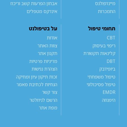
מיינדפולנס
אבחון הפרעות קשב וריכוז
התמכרות
אינדקס מטפלים
תחומי טיפול
על בטיפולנט
CBT
אודות
ריפוי בעיסוק
צוות האתר
קלינאות תקשורת
תקנון אתר
DBT
מדיניות פרטיות
ביופידבק
הצהרת נגישות
טיפול משפחתי
זכות תיקון עיון ומחיקה
טיפול פסיכולוגי
הנחיות לכתיבת מאמר
EMDR
צור קשר
היפנוזה
הרשם לניוזלטר
מפת אתר