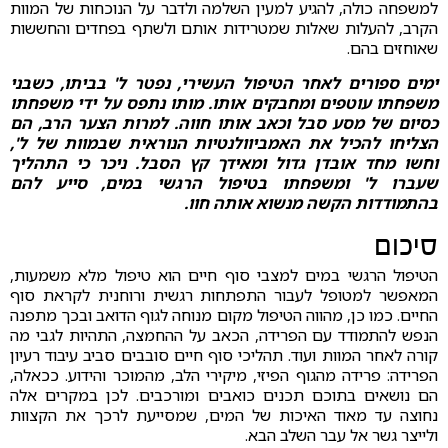
למשפחה כולה, להגיע למעין השלמה ולדבר על הנוכחות של המוות
הקרב, להעלות שאלות שמטרידות אותם ולשתף בפחדים והחששות
שאוחזים בהם.
ימים ספורים לאחר הטיפול העשירי, נפטר ל' בביתו, כשבני
משפחתו עוטפים ומחבקים אותו. מותו נתפס על ידי משפחתו
כסיום של מסע סבל וכאב אותו חווה. למרות הצער הרב, הם
הצליחו להכיל את האמביוולנטיות הנוראית שבמוות של ל',
וחשו מחד אובדן גדול ומאידך קץ הסבל. ניכר כי התהליך
שעברו ל' ומשפחתו בטיפול הרגשי במים, סייע להם
בהתמודדות הקשה מנשוא אותה חוו.
סיכום
הטיפול הרגשי במים למצבי סוף חיים הוא טיפול מלא משמעות,
המאפשר למטופל לעבור התפתחות רגשית ורוחנית לקראת סוף
החיים. כמו כן, מהווה הטיפול מקום מנוחה לגוף הדואב ובכך מתפנה
הנפש להתמודד עם הפרידה, הכאב על ההחמצה, התהיות לגבי מה
קורה לאחר המוות ועוד. תהליכי סוף חיים סובבים סביב עיבוד רעיון
הפרידה: פרידה מהגוף הפיזי, מיקירי הלב, מהמוכר והידוע. ככאלה,
הם נושאים בתוכם תכנים כואבים ומורכבים. לכן במקרים אלה
נחוצה עד מאוד האיכות של המים, שמסייעת לרכך את הקצוות
ולייצר גשר אל עבר השלב הבא.