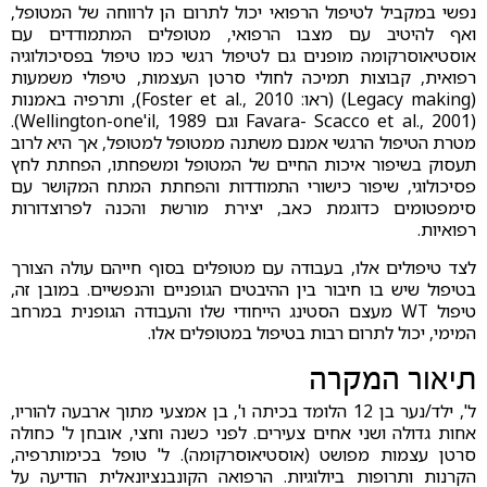
נפשי במקביל לטיפול הרפואי יכול לתרום הן לרווחה של המטופל,
ואף להיטיב עם מצבו הרפואי, מטופלים המתמודדים עם
אוסטיאוסרקומה מופנים גם לטיפול רגשי כמו טיפול בפסיכולוגיה
רפואית, קבוצות תמיכה לחולי סרטן העצמות, טיפולי משמעות
(Legacy making) (ראו: Foster et al., 2010), ותרפיה באמנות
(Favara- Scacco et al., 2001 וגם Wellington-one'il, 1989).
מטרת הטיפול הרגשי אמנם משתנה ממטופל למטופל, אך היא לרוב
תעסוק בשיפור איכות החיים של המטופל ומשפחתו, הפחתת לחץ
פסיכולוגי, שיפור כישורי התמודדות והפחתת המתח המקושר עם
סימפטומים כדוגמת כאב, יצירת מורשת והכנה לפרוצדורות
רפואיות.
לצד טיפולים אלו, בעבודה עם מטופלים בסוף חייהם עולה הצורך
בטיפול שיש בו חיבור בין ההיבטים הגופניים והנפשיים. במובן זה,
טיפול WT מעצם הסטינג הייחודי שלו והעבודה הגופנית במרחב
המימי, יכול לתרום רבות בטיפול במטופלים אלו.
תיאור המקרה
ל', ילד/נער בן 12 הלומד בכיתה ו', בן אמצעי מתוך ארבעה להוריו,
אחות גדולה ושני אחים צעירים. לפני כשנה וחצי, אובחן ל' כחולה
סרטן עצמות מפושט (אוסטיאוסרקומה). ל' טופל בכימותרפיה,
הקרנות ותרופות ביולוגיות. הרפואה הקונבנציונאלית הודיעה על