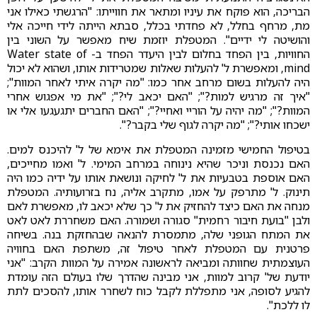
הבריכה, הוא פוקח את עיניו ומתאר את חווייתו: "הרגשתי כאילו אני
מת, מרחף בחלל, לא פחדתי בכלל, סבתא הייתה לידי חייכה אלי
והושיטה לי ידיים". המטפלת יוזמת שיח מאפשר על השוני בין
החוויות, בין הפחד בחלום לבין היעדר הפחד ב- Water state of
mind, ומאפשרת ל' להעלות שאלות שמטרידות אותו, ושהוא לא יכול
היה להעלות בשום מרחב אחר כמו: "מה יקרה איתי לאחר המוות";
"איך זה מרגיש למות?"; "האם יכאב לי?"; "את מי אפגוש אחרי
המוות?"; "מה יהיה על הוריי ואחיי?"; "האם החברים יתגעגעו אלי או
ישכחו אותי?"; "מה יקרה לגוף שלי בקבר?".
בטיפול החמישי מזמינה המטפלת את אימא של ל' להיכנס למים.
האם נכנסת וניכר שהיא נינוחה במרחב המימי. ל' ואמו מחייכים,
האם אוספת בטבעיות את ל' לחיקה ונושאת אותו על ידיה כמו היה
תינוק. ל' מתרפק על אמו, מתקרב אליה, נח בזרועותיה. המטפלת
מנחה את האם כיצד להחזיק את ל' כך שלא יכאב לו, מאפשרת לאם
ולבן "בועת חיבור רחמית" סגורה ושמורה. האם משחררת לאט לאט
את המתח הגופני שלה, מתמסרת להנאה שבהחזקת בנה. בשיחה
פרטנית עם המטפלת לאחר טיפול זה, משתפת האם בחוויה
העוצמתית שחוותה ומביאה לראשונה אמירה על המוות הקרב: "אני
יודעת של' קרוב למוות, אני מבינה שהדרך שלו בעולם הזה עומדת
להגיע לסופה, אני מתפללת לקבל כוח לשחרר אותו, להסכים לתת
לו ללכת".