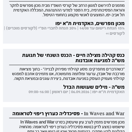
מוזמנים להירשם למגוון הרחב של קורסי תשפ"ז מבית מכון מפרשים לחקר
והוראת הפסיכותרפיה, בית הספר למדעי ההתנהגות, המכללה האקדמית
תל אביב-יפו, המוצעים לאנשי מקצוע בתחומי הטיפול.
מכון מפרשים, האקדמית ת"א יפו
15% הנחת רישום עד 14/08 | 20% הנחה לחברי הפ"י (לקורסים מוכרים) |
לקורסים >>
כנס קהילה מצילה חיים - הכנס השנתי של תנועת
מש"ה למניעת אובדנות
"כשהדברים מתפרקים: מסע קהילתי מפירוק לבנייה" - בתוך מציאות
מורכבת של אובדן, ערעור ומלחמה מתמשכת, אנו מזמינים אתכם למפגש
קהילתי מעמיק העוסק במניעת אובדנות, ביצירת עוגנים ובמציאת תקווה.
מש"ה - מילים שעושות הבדל
האקדמית ת"א-יפו | 06.09.2026 | יום ראשון | 09:00-16:00
In Waves and War - פסיכדליה כערוץ ריפוי לטראומה
מכון מפרשים מזמין לערב עיון שיעסוק בסרט In Waves and War
שישמש כמצע לדיון בנושא פסיכדליה כערוץ ריפוי לטראומה: מהחוויה
הקלינית לידע מחקרי. בהנחיית פרופ' שרון זין ביימן ויואב בר יוסף.