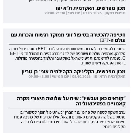
מכון מפרשים, האקדמית ת"א יפו
מפגש מקוון | 07.09.2026 | יום שני | 20:00-21:30
חשיפה להכשרה בטיפול זוגי ממוקד רגשות והכרות עם
עולם ה-EFT
שמחים להזמינכם להכרות משמעותית עם עולם ה-EFT הזוגי. פרופ' רונדה
גולדמן, מומחית עולמית ושותפה של לז גרינברג בפיתוח המודל הזוגי EFT-
C, נענתה להזמנתנו ותגיע לישראל באוקטובר ותלמד בהכשרה מודולות
ברמות העמקה ויישום שונות.
מכון מפרשים, הקליניקה הקהילתית אוני' בן גוריון
האקדמית ת"א יפו | 08.10.2026 | יום חמישי | 09:00-13:00
"קוראים כאן ועכשיו": שיח על שלושה תיאורי מקרה
קאנוניים בפסיכואנליזה
ערב השקה לספרו של פרופ' ענר גוברין "כשהטיפול הופך לסיפור" ובו
נעסוק בשלושה טקסטים קאנוניים ונשאל: אילו הכרעות של כתיבה עמדו
מאחוריהם? כיצד העקרונות שהובילו את כתיבתם רלוונטיים לכתיבה
הקלינית כיום?