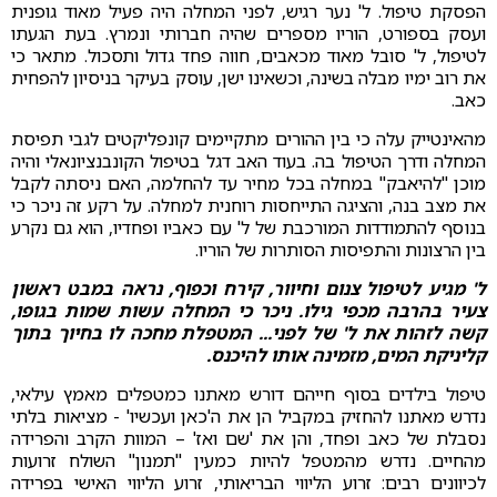
הפסקת טיפול. ל' נער רגיש, לפני המחלה היה פעיל מאוד גופנית
ועסק בספורט, הוריו מספרים שהיה חברותי ונמרץ. בעת הגעתו
לטיפול, ל' סובל מאוד מכאבים, חווה פחד גדול ותסכול. מתאר כי
את רוב ימיו מבלה בשינה, וכשאינו ישן, עוסק בעיקר בניסיון להפחית
כאב.
מהאינטייק עלה כי בין ההורים מתקיימים קונפליקטים לגבי תפיסת
המחלה ודרך הטיפול בה. בעוד האב דגל בטיפול הקונבנציונאלי והיה
מוכן "להיאבק" במחלה בכל מחיר עד להחלמה, האם ניסתה לקבל
את מצב בנה, והציגה התייחסות רוחנית למחלה. על רקע זה ניכר כי
בנוסף להתמודדות המורכבת של ל' עם כאביו ופחדיו, הוא גם נקרע
בין הרצונות והתפיסות הסותרות של הוריו.
ל' מגיע לטיפול צנום וחיוור, קירח וכפוף, נראה במבט ראשון
צעיר בהרבה מכפי גילו. ניכר כי המחלה עשות שמות בגופו,
קשה לזהות את ל' של לפני... המטפלת מחכה לו בחיוך בתוך
קליניקת המים, מזמינה אותו להיכנס.
טיפול בילדים בסוף חייהם דורש מאתנו כמטפלים מאמץ עילאי,
נדרש מאתנו להחזיק במקביל הן את ה'כאן ועכשיו' - מציאות בלתי
נסבלת של כאב ופחד, והן את 'שם ואז' – המוות הקרב והפרידה
מהחיים. נדרש מהמטפל להיות כמעין "תמנון" השולח זרועות
לכיוונים רבים: זרוע הליווי הבריאותי, זרוע הליווי האישי בפרידה