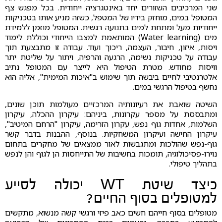
שני המרכיבים השזורים יחד באינטגרציה ייחודית. בכל מפגש צף
המטופל במים, מוחזק בידיו של המטפל, כשזה מניע אותו בטכניקות
ייחודיות מעל ומתחת למים בתנועה רגשית. המטופל מוזמן ללמידת
מים (Water learning) המותאמת למצבו הייחודי וכוללת לימוד
ויסות, איזון, חיבור, העצמה, ריכוך ועוד. עבודה זו מתבצעת תוך
עבודה על טכניקות נשימה, הרגעה והרפיה, ויתור על שליטת יתר
וויסות מחודש. מטרת הטיפול היא לייצר עם המטופל נתיב
אלטרנטיבי לחיים ביבשה תוך שימוש ב"איכות המימית", אליה הוא
נחשף בטיפול הרגשי במים.
השיטה שואבת את רעיונותיה המרכזיים מעולמות תוכן שונים,
ומתבססת על מספר עקרונות, ביניהם: עיקרון ההכלה, עיקרון
השלמות, אחדות גוף נפש, עקרון הזרימה, עיקרון "הרחם המיטיב",
עיקרון החישה ועיקרון המשחקיות. בנוסף, ההבנות בדבר קשר
גוף-נפש שהולכות ומתגבשות לאור ממצאים של מחקרים בתחום
נוירו-פסיכולוגיה, תומכות בחשיבות של התייחסות הן לגוף והן לנפש
בתהליך טיפולי.
כיצד שיטת WT יכולה לסייע
למטופלים בסוף החיים?
מטופלים בסוף חייהם חשים כאב פיזי ורגשי קשה מנשוא, מתקשים