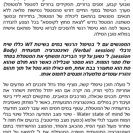
שבועי קבוע, זמנים ברורים, תפקידים ברורים למטפל ולמטופל).
מערך הטיפול בסוף החיים דורש מהמטפל גמישות מלאה ללא
תנאים: מפגשים בהתאם ליכולת של המטופל, בתדירות ובמשך
משתנה. המטפל נדרש "לצאת מחוץ לקופסא" בכל הנוגע להגדרה
באשר למה הוא טיפול רגשי ולהסכים לברוא טיפול מותאם אישית
במלוא מובן המילה.
המפגשים עם ל' בטיפול הרגשי במים בשיטת WT כללו שיח
ורבלי (Verbal session) ואינטגרציה תנועתית (Body
session). ל' נשען על קיר הבריכה ומשתף את המטפלת בפחד
שלו מפני המוות. הוא מספר שבלילה כאשר הוא חולם שהוא
מת הוא מתעורר בבת אחת, חש כאילו הוא נופל אל תוך תהום
והוריו עומדים מלמעלה ומנסים לתפוס אותו.
ל' מעלה תוכן טיפולי קשה, מציף פחד גדול ותכנים לא מודעים של
אחריות כלפי הוריו, מה יקרה אם הוא יחדל מלחיות וישחרר את
החיים. תכנים שכאלה, מורכבים וכואבים, מתקשים לבוא לידי ביטוי
ועיבוד רק במילים. באינטגרציה התנועתית, כאשר ל' מוחזק פאסיבית
בזרועותיה של המטפלת, עטוף במים חמים הוא עובר למצב תודעתי
של Water state of mind - שינוי מצב התודעה הכולל שינוי בגלי
המוח ומעבר לגלי אלפא (כמעין מצב מדיטטבי). ברגעים אלו חווה ל'
שחרור מעול הגוף הפיזי, מהכאב והפחד, מהמצב ההישרדותי. בתום
האינטגרציה התנועתית משיבה המטפלת את ל' להישען על דופן