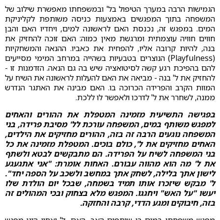
הגמישות הרבה במערך הטיפול בל' ובמשפחתו מאפשרת שילוב של
המשפחה בתוך המפגשים באמצעות כניסה משותפת לקליניקת
המים. במפגש זה, נכנסת האם לראשונה למים, ויחדיו האם והבן
חווים חוויה עוצמתית ומרגשת מאין כמוה: האם זוכה להחזיק את
בנה, להיות קרובה אליו, להפחית את כאביו. ההנאה והמשחקיות
(Playfulness) הנוצרים בטבעיות בשהייה במרחב המימי מסייעים
להם בהפיכת רגע קשה לסיטואציה שיש בה גם הנאה. הזדמנות זו -
להחזיק את ל' בנה - מביאה את האם להעלות לראשונה את השיח על
המוות הקרב והפרידה הכרוכה בו. האם מבינה את האתגר הנדרש
ממנה, לשחרר את ל' לדרכו ולאפשר לו ללכת.
בפגישה התשיעית מזמינה המטפלת את ההורים והאחים
למפגש משותף במים, המשפחה עורכת לל' מסיבת פרידה, בני
המשפחה נוגעים הרבה זה בזה, ההורים מחזיקים את הילדים,
האחים מחזיקים את ל', כולם בוכים. המטפלת מזמינה את כל
בני המשפחה לשיח על הפרידה. הם מתבקשים לבטא ולשתף
את ל' מה הוא מהווה עבורם. האחות אומרת: "אני אתגעגע
לישון אתך בלילה, לשחק אתך במחשב ולשכב על הספה יחד".
ל' מבקש שיזכרו אותו תמיד בשמחה, שבכל יום הולדת שלו
יעשו "על האש" ויחגגו. המפגש מלא בצחוק ובכי המהולים זה
בזה, חיבוקים ומגע הדדי, קרבה והחזקה.
מפגש משפחתי במים בו שותפים האב, האם, ל' ואחיו הינו מפגש