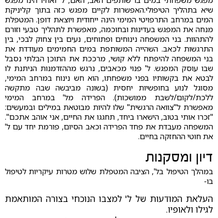
שיא בתהליך הטיפולי.האפשרות לקיים מפגש כזה בתוך קליניקת
המים במרחב התרפויטי המימי הינה ייחודית ויוצאת דופן. המטפלת
מנחה את המפגש בעדינות ובחוכמה, מאפשרת לתהליך טבעי וזורם
להתהוות. בני המשפחה נינוחים ופתוחים, נעים בין צחוק לבכי, בין
התרגשות לכאב. השהייה המשותפת במים החמימים מעודדת את
בני המשפחה להיפתח ללא קושי, מרככת את התוכן הבלתי נסבל
שבו עוסק המפגש. ל' פנוי מכאבים, נרגש מההזדמנות הניתנת לו
לבטא את בקשותיו בפני משפחתו, הוא חש נינוח במרחב המימי,
מסוגל לנוע בחופשיות יחסית (בשונה מביבשה שבה מתקשה
ללכת/לקום/לשבת ממושכות). הפרידה מל' במרחב המימי
מאפשרת ל"צוואה הרגשית" שלו להיות מבוטאת במילים ובמעשים:
"זכרו אותי בטוב, הישארו ביחד, תחגגו את החיים, אני אוהב אתכם".
המשפחה מעבדת את פחד הפרידה וכאב הסיום, פורמת יחד עם ל'
את חוטי ההחזקה בחיים.
דיון ומסקנות
במהלך הטיפול בל', הציבה המטפלת שלוש מטרות עיקריות לטיפול
בו-
העלאת המודעות של ל' למצבו הנוכחי בצורה המותאמת
לגילו ולאופיו.