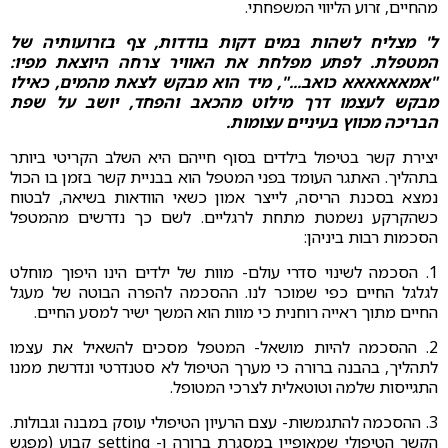
מהחיים, זרוע הליווי המשפחתי.
ל' מצליח לשהות במים דקות בודדות, צף בזרועותיה של
המטפלת. לפתע מפלחת את האוויר צרחה היוצאת מפיו:
"אמאאאאאא כואב...", מיד הוא מבקש לצאת מהמים, כאילו
מבקש לעצמו דרך מילוט מהכאב והפחד, יושב על שפת
הבריכה מכווץ בעיניים עצומות.
יצירת קשר בטיפול בילדים בסוף חייהם היא השלב הקריטי ביותר
בתהליך. האתגר העומד בפני המטפל הוא בבניית קשר בזמן בו הכול
נמצא בסכנת הריסה, לייצר אמון כשאי הוודאות בשיאה, לבטוח
כשהקרקע נשמטת מתחת לרגליים. לשם כך נדרשים מהמטפל
הסכמות רבות ביניהן:
1. הסכמה לשינוי סדרי עולם- מוות של ילדים הינו היפוך מוחלט
לגלגל החיים כפי שמוכר לנו. ההסכמה להפרה הבוטה של מעגל
החיים מתוך ראייה רוחנית כי מוות הוא המשך ישיר למסע החיים.
2. ההסכמה להיות מושאל- המטפל מסכים להשאיל את עצמו
לתהליך, בהבנה ברורה כי מערך הטיפול לא סטנדרטי ונדרשת ממנו
התגייסות שלמה וטוטאלית לצרכי המטופל.
3. ההסכמה להתגמשות- עצם הרעיון הטיפולי עוסק במבנה וגבולות.
הקשר הטיפולי שמאופיין במסגרת ברורה ו- setting קבוע (מפגש