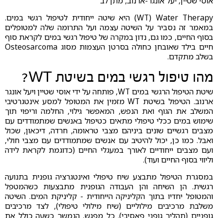
אוסי שטיין, יעל אונגר-ארנוב, מתן לב
WT) Water Therapy) היא שיטה ייחודית לטיפול רגשי במים.
במאמר זה נסביר על השיטה עצמה ועל התרומה שלה למטופלים
בסוף החיים, כמו גם, נדון במקרה של טיפול רגשי במים לקראת סוף
חיים בילד שאובחן כחולה בסרטן העצמות מסוג Osteosarcoma
בשלב מתקדם.
מהו טיפול רגשי במים בשיטת WT?
שיטת הטיפול הרגשי במים WT, פותחה על ידי אוסי שטיין ויעל אונגר
ארנוב. הטיפול בשיטת WT מזמין את המטופל למסע אינטגרטיבי
המשלב את הגוף ואת הנפש, המאפשר גילוי, החלמה וריפוי תוך
שימוש במים ככלי טיפולי מתאים כטיפול באנשים שמתמודדים עם
מצבים רגשיים שונים ביניהם מצבי טראומה, חרדה, דיכאון, שכול
ואבל. כמו כן, יכול להיטיב עם אנשים שמתמודדים עם מצבי חולי,
ועם מצבים ייחודיים לאורך במעגלי החיים (כדוגמת לקראת לידה
וליווי בסוף החיים ועוד).
במסגרת הטיפול מתבצע שיח טיפולי ואינטגרציה גופנית בתנועה
רגשית. הן השיחה והן העבודה הגופנית מתבצעות כשהמטפל
והמטופל יחדיו בתוך הקליניקה הייחודית - קליניקת המים. השיטה
משלבת מרכיבים מילוליים (שיח מילולי טיפולי), לצד מרכיבים
גופניים (תהליך גופני פאסיבי). כל מפגש, הנמשך כשעה כולל את