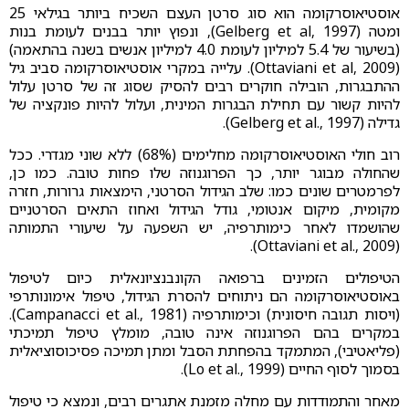
אוסטיאוסרקומה הוא סוג סרטן העצם השכיח ביותר בגילאי 25
ומטה (Gelberg et al, 1997), ונפוץ יותר בבנים לעומת בנות
(בשיעור של 5.4 למיליון לעומת 4.0 למיליון אנשים בשנה בהתאמה)
(Ottaviani et al, 2009). עלייה במקרי אוסטיאוסרקומה סביב גיל
ההתבגרות, הובילה חוקרים רבים להסיק שסוג זה של סרטן עלול
להיות קשור עם תחילת הבגרות המינית, ועלול להיות פונקציה של
גדילה (Gelberg et al., 1997).
רוב חולי האוסטיאוסרקומה מחלימים (68%) ללא שוני מגדרי. ככל
שהחולה מבוגר יותר, כך הפרוגנוזה שלו פחות טובה. כמו כן,
לפרמטרים שונים כמו: שלב הגידול הסרטני, הימצאות גרורות, חזרה
מקומית, מיקום אנטומי, גודל הגידול ואחוז התאים הסרטניים
שהושמדו לאחר כימותרפיה, יש השפעה על שיעורי התמותה
(Ottaviani et al., 2009).
הטיפולים הזמינים ברפואה הקונבנציונאלית כיום לטיפול
באוסטיאוסרקומה הם ניתוחים להסרת הגידול, טיפול אימונותרפי
(ויסות תגובה חיסונית) וכימותרפיה (Campanacci et al., 1981).
במקרים בהם הפרוגנוזה אינה טובה, מומלץ טיפול תמיכתי
(פליאטיבי), המתמקד בהפחתת הסבל ומתן תמיכה פסיכוסוציאלית
בסמוך לסוף החיים (Lo et al., 1999).
מאחר והתמודדות עם מחלה מזמנת אתגרים רבים, ונמצא כי טיפול