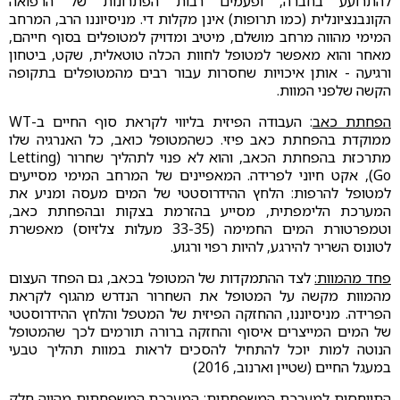
להתרועע בחברה, ופעמים רבות הפתרונות של הרפואה
הקונבנציונלית (כמו תרופות) אינן מקלות די. מניסיוננו הרב, המרחב
המימי מהווה מרחב מושלם, מיטיב ומדויק למטופלים בסוף חייהם,
מאחר והוא מאפשר למטופל לחוות הכלה טוטאלית, שקט, ביטחון
ורגיעה - אותן איכויות שחסרות עבור רבים מהמטופלים בתקופה
הקשה שלפני המוות.
הפחתת כאב
: העבודה הפיזית בליווי לקראת סוף החיים ב-WT
ממוקדת בהפחתת כאב פיזי. כשהמטופל כואב, כל האנרגיה שלו
מתרכזת בהפחתת הכאב, והוא לא פנוי לתהליך שחרור (Letting
Go), אקט חיוני לפרידה. המאפיינים של המרחב המימי מסייעים
למטופל להרפות: הלחץ ההידרוסטטי של המים מעסה ומניע את
המערכת הלימפתית, מסייע בהזרמת בצקות ובהפחתת כאב,
וטמפרטורת המים החמימה (33-35 מעלות צלזיוס) מאפשרת
לטונוס השריר להירגע, להיות רפוי ורגוע.
פחד מהמוות:
לצד ההתמקדות של המטופל בכאב, גם הפחד העצום
מהמוות מקשה על המטופל את השחרור הנדרש מהגוף לקראת
הפרידה. מניסיוננו, ההחזקה הפיזית של המטפל והלחץ ההידרוסטטי
של המים המייצרים איסוף והחזקה ברורה תורמים לכך שהמטופל
הנוטה למות יוכל להתחיל להסכים לראות במוות תהליך טבעי
במעגל החיים (שטיין וארנוב, 2016)
התייחסות למערכת המשפחתית:
המערכת המשפחתית מהווה חלק