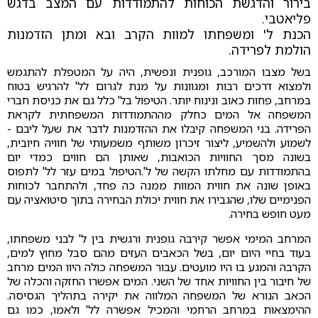
בירור והדגשת הכוחות להתמודדות עם המצב בדגש
פליאטבי.
הכנת ל' ומשפחתו למוות הקרב ובא ומתן הזדמנות
הולמת לפרידה.
בשל מצבו המורכב, גופנית ונפשית, היה על המטפלת להתגמש
ולמצוא דרכים רבות ומגוונות על מנת לגרום לל' להרגיש בטוח
במרחב, פחות כאוב ונינוח יותר. הטיפול בל' כלל גם את כניסת חברי
המשפחה אל המים כחלק מההתמודדות המשפחתית לקראת
הפרידה. בני המשפחה קיבלו את ההזדמנות לדבר את שעל ליבם -
לשמוע ולהשמיע, ליצור זיכרון משותף משמעותי של חוויה חיובית,
בשונה מסך החוויות הכואבות, שאותן הם חווים כמדי יום
בהתמודדות עם מחלתו הקשה של ל'.הטיפול במים עזר לל' לתפוס
באופן שונה את חווית המוות ממנה כה פחד, ולהתחבר לכוחות
הפנימיים שלו, שהגבירו את חווית יכולת הבחירה בתוך סיטואציה עם
מעט חופש בחירה.
המרחב המימי אפשר קירבה גופנית ורגשית בין ל' לבני משפחתו,
בעוד בחיי היום יום, בשל הכאבים העזים מהם סבל מחוץ למים,
הקרבה והמגע בו היו מועטים. עבור המשפחה כולה היוו המים מרחב
של חיבור בין החוויות אחד של השני. המים אפשרו החזקה והכלה של
הכאב הנורא של המשפחה המלווה את יקירה בתהליך הגסיסה.
ההימצאות במרחב הרחמי והמכיל אפשרה לל' ולאמו, כמו גם