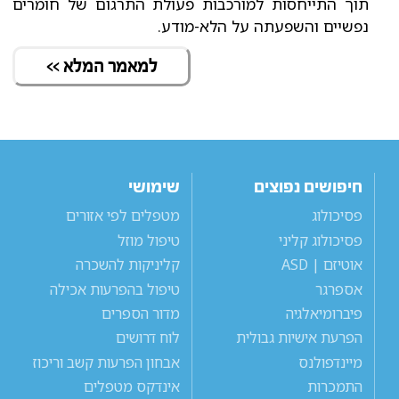
תוך התייחסות למורכבות פעולת התרגום של חומרים
נפשיים והשפעתה על הלא-מודע.
למאמר המלא >>
חיפושים נפוצים
שימושי
פסיכולוג
מטפלים לפי אזורים
פסיכולוג קליני
טיפול מוזל
אוטיזם | ASD
קליניקות להשכרה
אספרגר
טיפול בהפרעות אכילה
פיברומיאלגיה
מדור הספרים
הפרעת אישיות גבולית
לוח דרושים
מיינדפולנס
אבחון הפרעות קשב וריכוז
התמכרות
אינדקס מטפלים