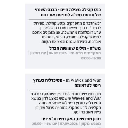
כנס קהילה מצילה חיים - הכנס השנתי
של תנועת מש"ה למניעת אובדנות
"כשהדברים מתפרקים: מסע קהילתי מפירוק
לבנייה" - בתוך מציאות מורכבת של אובדן,
ערעור ומלחמה מתמשכת, אנו מזמינים אתכם
למפגש קהילתי מעמיק העוסק במניעת
אובדנות, ביצירת עוגנים ובמציאת תקווה.
מש"ה - מילים שעושות הבדל
האקדמית ת"א-יפו | 06.09.2026 | יום ראשון |
09:00-16:00
In Waves and War - פסיכדליה כערוץ
ריפוי לטראומה
מכון מפרשים מזמין לערב עיון שיעסוק בסרט In
Waves and War שישמש כמצע לדיון בנושא
פסיכדליה כערוץ ריפוי לטראומה: מהחוויה
הקלינית לידע מחקרי. בהנחיית פרופ' שרון זין
ביימן ויואב בר יוסף.
מכון מפרשים, האקדמית ת"א יפו
מפגש מקוון | 07.09.2026 | יום שני | 20:00-