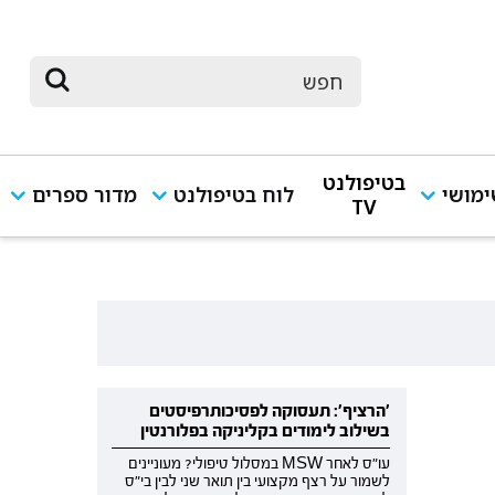
בטיפולנט
מושי
לוח בטיפולנט
מדור ספרים
TV
'הרציף': תעסוקה לפסיכותרפיסטים
בשילוב לימודים בקליניקה בפלורנטין
עו"ס לאחר MSW במסלול טיפולי? מעוניינים
לשמור על רצף מקצועי בין תואר שני לבין בי"ס