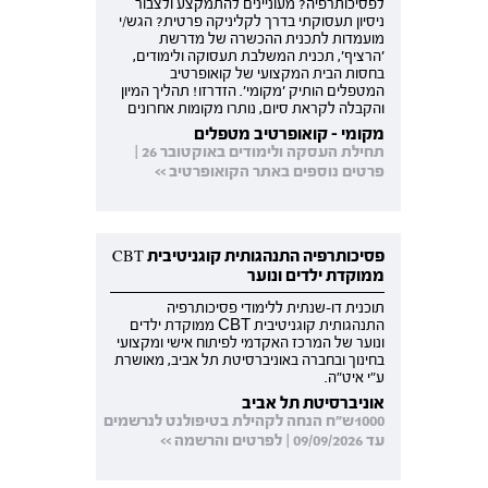
לפסיכותרפיה? מעוניינים להתמקצע ולצבור
ניסיון תעסוקתי בדרך לקליניקה פרטית? הגש/י
מועמדות לתכנית ההכשרה של מדרשת
'הרציף', תכנית המשלבת תעסוקה ולימודים,
בחסות הבית המקצועי של קואופרטיב
המטפלים הותיק 'מקומי'. הזדרזו! תהליך המיון
והקבלה לקראת סיום, נותרו מקומות אחרונים
מקומי - קואופרטיב מטפלים
תחילת העסקה ולימודים באוקטובר 26 |
פרטים נוספים באתר הקואופרטיב >>
פסיכותרפיה התנהגותית קוגניטיבית CBT
ממוקדת ילדים ונוער
תוכנית דו-שנתית ללימודי פסיכותרפיה
התנהגותית קוגניטיבית CBT ממוקדת ילדים
ונוער של המרכז האקדמי לפיתוח אישי ומקצועי
בחינוך ובחברה באוניברסיטת תל אביב, מאושרת
ע"י איט"ה.
אוניברסיטת תל אביב
1000ש"ח הנחה לקהילת בטיפולנט לנרשמים
עד 09/09/2026 | לפרטים והרשמה >>