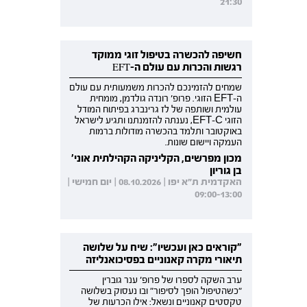
21:30
חשיפה להכשרה בטיפול זוגי ממוקד
רגשות והכרות עם עולם ה-EFT
שמחים להזמינכם להכרות משמעותית עם עולם
ה-EFT הזוגי. פרופ' רונדה גולדמן, מומחית
עולמית ושותפה של לז גרינברג בפיתוח המודל
הזוגי EFT-C, נענתה להזמנתנו ותגיע לישראל
באוקטובר ותלמד בהכשרה מודולות ברמות
העמקה ויישום שונות.
מכון מפרשים, הקליניקה הקהילתית אוני'
בן גוריון
האקדמית ת"א יפו | 08.10.2026 | יום חמישי |
09:00-13:00
"קוראים כאן ועכשיו": שיח על שלושה
תיאורי מקרה קאנוניים בפסיכואנליזה
ערב השקה לספרו של פרופ' ענר גוברין
"כשהטיפול הופך לסיפור" ובו נעסוק בשלושה
טקסטים קאנוניים ונשאל: אילו הכרעות של