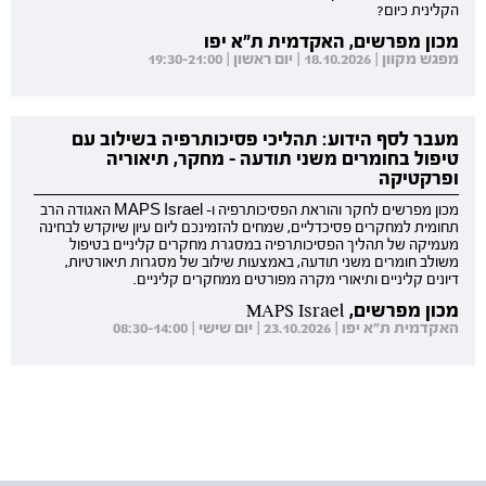
הקלינית כיום?
מכון מפרשים, האקדמית ת"א יפו
מפגש מקוון | 18.10.2026 | יום ראשון | 19:30-21:00
מעבר לסף הידוע: תהליכי פסיכותרפיה בשילוב עם
טיפול בחומרים משני תודעה - מחקר, תיאוריה
ופרקטיקה
מכון מפרשים לחקר והוראת הפסיכותרפיה ו- MAPS Israel האגודה הרב
תחומית למחקרים פסיכדליים, שמחים להזמינכם ליום עיון שיוקדש לבחינה
מעמיקה של תהליך הפסיכותרפיה במסגרת מחקרים קליניים בטיפול
משולב חומרים משני תודעה, באמצעות שילוב של מסגרות תיאורטיות,
דיונים קליניים ותיאורי מקרה מפורטים ממחקרים קליניים.
מכון מפרשים, MAPS Israel
האקדמית ת"א יפו | 23.10.2026 | יום שישי | 08:30-14:00