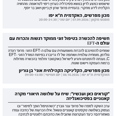
שישמש כמצע לדיון בנושא פסיכדליה כערוץ ריפוי לטראומה: מהחוויה
הקלינית לידע מחקרי. בהנחיית פרופ' שרון זין ביימן ויואב בר יוסף.
מכון מפרשים, האקדמית ת"א יפו
מפגש מקוון | 07.09.2026 | יום שני | 20:00-21:30
חשיפה להכשרה בטיפול זוגי ממוקד רגשות והכרות עם
עולם ה-EFT
שמחים להזמינכם להכרות משמעותית עם עולם ה-EFT הזוגי. פרופ' רונדה
גולדמן, מומחית עולמית ושותפה של לז גרינברג בפיתוח המודל הזוגי EFT-
C, נענתה להזמנתנו ותגיע לישראל באוקטובר ותלמד בהכשרה מודולות
ברמות העמקה ויישום שונות.
מכון מפרשים, הקליניקה הקהילתית אוני' בן גוריון
האקדמית ת"א יפו | 08.10.2026 | יום חמישי | 09:00-13:00
"קוראים כאן ועכשיו": שיח על שלושה תיאורי מקרה
קאנוניים בפסיכואנליזה
ערב השקה לספרו של פרופ' ענר גוברין "כשהטיפול הופך לסיפור" ובו
נעסוק בשלושה טקסטים קאנוניים ונשאל: אילו הכרעות של כתיבה עמדו
מאחוריהם? כיצד העקרונות שהובילו את כתיבתם רלוונטיים לכתיבה