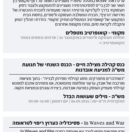
עו"ס לאחר MSW במסלול טיפולי? מעוניינים לשמור על רצף מקצועי בין
תואר שני לבין בי"ס לפסיכותרפיה? מעוניינים להתמקצע ולצבור ניסיון
תעסוקתי בדרך לקליניקה פרטית? הגש/י מועמדות לתכנית ההכשרה של
מדרשת 'הרציף', תכנית המשלבת תעסוקה ולימודים, בחסות הבית
המקצועי של קואופרטיב המטפלים הותיק 'מקומי'. הזדרזו! תהליך המיון
והקבלה לקראת סיום, נותרו מקומות אחרונים
מקומי - קואופרטיב מטפלים
תחילת העסקה ולימודים באוקטובר 26 | פרטים נוספים באתר
הקואופרטיב >>
כנס קהילה מצילה חיים - הכנס השנתי של תנועת
מש"ה למניעת אובדנות
"כשהדברים מתפרקים: מסע קהילתי מפירוק לבנייה" - בתוך מציאות
מורכבת של אובדן, ערעור ומלחמה מתמשכת, אנו מזמינים אתכם למפגש
קהילתי מעמיק העוסק במניעת אובדנות, ביצירת עוגנים ובמציאת תקווה.
מש"ה - מילים שעושות הבדל
האקדמית ת"א-יפו | 06.09.2026 | יום ראשון | 09:00-16:00
In Waves and War - פסיכדליה כערוץ ריפוי לטראומה
מכון מפרשים מזמין לערב עיון שיעסוק בסרט In Waves and War