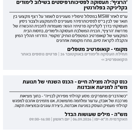
'הרציף': תעסוקה לפסיכותרפיסטים בשילוב לימודים
בקליניקה בפלורנטין
עו"ס לאחר MSW במסלול טיפולי? מעוניינים לשמור על רצף מקצועי בין
תואר שני לבין בי"ס לפסיכותרפיה? מעוניינים להתמקצע ולצבור ניסיון
תעסוקתי בדרך לקליניקה פרטית? הגש/י מועמדות לתכנית ההכשרה של
מדרשת 'הרציף', תכנית המשלבת תעסוקה ולימודים, בחסות הבית
המקצועי של קואופרטיב המטפלים הותיק 'מקומי'. הזדרזו! תהליך המיון
והקבלה לקראת סיום, נותרו מקומות אחרונים
מקומי - קואופרטיב מטפלים
תחילת העסקה ולימודים באוקטובר 26 | פרטים נוספים באתר
הקואופרטיב >>
כנס קהילה מצילה חיים - הכנס השנתי של תנועת
מש"ה למניעת אובדנות
"כשהדברים מתפרקים: מסע קהילתי מפירוק לבנייה" - בתוך מציאות
מורכבת של אובדן, ערעור ומלחמה מתמשכת, אנו מזמינים אתכם למפגש
קהילתי מעמיק העוסק במניעת אובדנות, ביצירת עוגנים ובמציאת תקווה.
מש"ה - מילים שעושות הבדל
האקדמית ת"א-יפו | 06.09.2026 | יום ראשון | 09:00-16:00