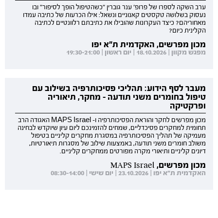
ערב השקה לספרו של פרופ' ענר גוברין "כשהטיפול הופך לסיפור" ובו
נעסוק בשלושה טקסטים קאנוניים ונשאל: אילו הכרעות של כתיבה עמדו
מאחוריהם? כיצד העקרונות שהובילו את כתיבתם רלוונטיים לכתיבה
הקלינית כיום?
מכון מפרשים, האקדמית ת"א יפו
מפגש מקוון | 18.10.2026 | יום ראשון | 19:30-21:00
מעבר לסף הידוע: תהליכי פסיכותרפיה בשילוב עם
טיפול בחומרים משני תודעה - מחקר, תיאוריה
ופרקטיקה
מכון מפרשים לחקר והוראת הפסיכותרפיה ו- MAPS Israel האגודה הרב
תחומית למחקרים פסיכדליים, שמחים להזמינכם ליום עיון שיוקדש לבחינה
מעמיקה של תהליך הפסיכותרפיה במסגרת מחקרים קליניים בטיפול
משולב חומרים משני תודעה, באמצעות שילוב של מסגרות תיאורטיות,
דיונים קליניים ותיאורי מקרה מפורטים ממחקרים קליניים.
מכון מפרשים, MAPS Israel
האקדמית ת"א יפו | 23.10.2026 | יום שישי | 08:30-14:00