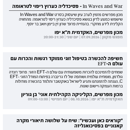
In Waves and War - פסיכדליה כערוץ ריפוי לטראומה
מכון מפרשים מזמין לערב עיון שיעסוק בסרט In Waves and War
שישמש כמצע לדיון בנושא פסיכדליה כערוץ ריפוי לטראומה: מהחוויה
הקלינית לידע מחקרי. בהנחיית פרופ' שרון זין ביימן ויואב בר יוסף.
מכון מפרשים, האקדמית ת"א יפו
מפגש מקוון | 07.09.2026 | יום שני | 20:00-21:30
חשיפה להכשרה בטיפול זוגי ממוקד רגשות והכרות עם
עולם ה-EFT
שמחים להזמינכם להכרות משמעותית עם עולם ה-EFT הזוגי. פרופ' רונדה
גולדמן, מומחית עולמית ושותפה של לז גרינברג בפיתוח המודל הזוגי EFT-
C, נענתה להזמנתנו ותגיע לישראל באוקטובר ותלמד בהכשרה מודולות
ברמות העמקה ויישום שונות.
מכון מפרשים, הקליניקה הקהילתית אוני' בן גוריון
האקדמית ת"א יפו | 08.10.2026 | יום חמישי | 09:00-13:00
"קוראים כאן ועכשיו": שיח על שלושה תיאורי מקרה
קאנוניים בפסיכואנליזה