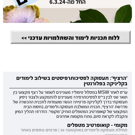
ללוח תכניות לימוד והשתלמויות עדכני >>
'הרציף': תעסוקה לפסיכותרפיסטים בשילוב לימודים
בקליניקה בפלורנטין
עו"ס לאחר MSW במסלול טיפולי? מעוניינים לשמור על רצף מקצועי בין
תואר שני לבין בי"ס לפסיכותרפיה? מעוניינים להתמקצע ולצבור ניסיון
תעסוקתי בדרך לקליניקה פרטית? הגש/י מועמדות לתכנית ההכשרה של
מדרשת 'הרציף', תכנית המשלבת תעסוקה ולימודים, בחסות הבית
המקצועי של קואופרטיב המטפלים הותיק 'מקומי'. הזדרזו! תהליך המיון
והקבלה לקראת סיום, נותרו מקומות אחרונים
מקומי - קואופרטיב מטפלים
תחילת העסקה ולימודים באוקטובר 26 | פרטים נוספים באתר