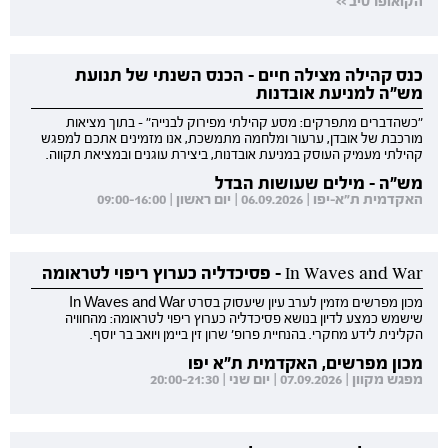
הקואופרטיב >>
כנס קהילה מצילה חיים - הכנס השנתי של תנועת
מש"ה למניעת אובדנות
"כשהדברים מתפרקים: מסע קהילתי מפירוק לבנייה" - בתוך מציאות
מורכבת של אובדן, ערעור ומלחמה מתמשכת, אנו מזמינים אתכם למפגש
קהילתי מעמיק העוסק במניעת אובדנות, ביצירת עוגנים ובמציאת תקווה.
מש"ה - מילים שעושות הבדל
האקדמית ת"א-יפו | 06.09.2026 | יום ראשון | 09:00-16:00
In Waves and War - פסיכדליה כערוץ ריפוי לטראומה
מכון מפרשים מזמין לערב עיון שיעסוק בסרט In Waves and War
שישמש כמצע לדיון בנושא פסיכדליה כערוץ ריפוי לטראומה: מהחוויה
הקלינית לידע מחקרי. בהנחיית פרופ' שרון זין ביימן ויואב בר יוסף.
מכון מפרשים, האקדמית ת"א יפו
מפגש מקוון | 07.09.2026 | יום שני | 20:00-21:30