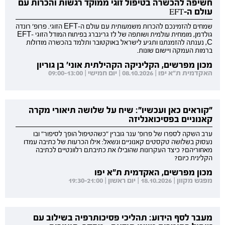
חשיפה להכשרה בטיפול זוגי ממוקד רגשות והכרות עם
עולם ה-EFT
שמחים להזמינכם להכרות משמעותית עם עולם ה-EFT הזוגי. פרופ' רונדה
גולדמן, מומחית עולמית ושותפה של לז גרינברג בפיתוח המודל הזוגי EFT-
C, נענתה להזמנתנו ותגיע לישראל באוקטובר ותלמד בהכשרה מודולות
ברמות העמקה ויישום שונות.
מכון מפרשים, הקליניקה הקהילתית אוני' בן גוריון
האקדמית ת"א יפו | 08.10.2026 | יום חמישי | 09:00-13:00
"קוראים כאן ועכשיו": שיח על שלושה תיאורי מקרה
קאנוניים בפסיכואנליזה
ערב השקה לספרו של פרופ' ענר גוברין "כשהטיפול הופך לסיפור" ובו
נעסוק בשלושה טקסטים קאנוניים ונשאל: אילו הכרעות של כתיבה עמדו
מאחוריהם? כיצד העקרונות שהובילו את כתיבתם רלוונטיים לכתיבה
הקלינית כיום?
מכון מפרשים, האקדמית ת"א יפו
מפגש מקוון | 18.10.2026 | יום ראשון | 19:30-21:00
מעבר לסף הידוע: תהליכי פסיכותרפיה בשילוב עם