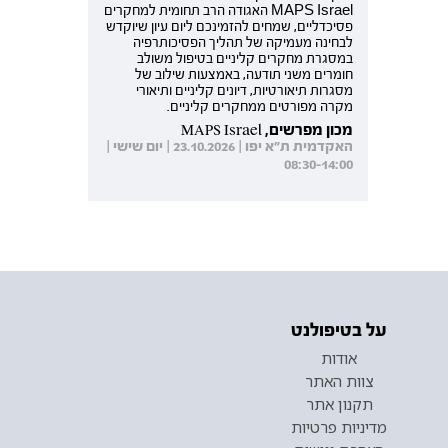
MAPS Israel האגודה הרב תחומית למחקרים
פסיכדליים, שמחים להזמינכם ליום עיון שיוקדש
לבחינה מעמיקה של תהליך הפסיכותרפיה
במסגרת מחקרים קליניים בטיפול משולב
חומרים משני תודעה, באמצעות שילוב של
מסגרות תיאורטיות, דיונים קליניים ותיאורי
מקרה מפורטים ממחקרים קליניים.
מכון מפרשים, MAPS Israel
האקדמית ת"א יפו | 23.10.2026 | יום שישי |
08:30-14:00
על בטיפולנט
אודות
צוות האתר
תקנון אתר
מדיניות פרטיות