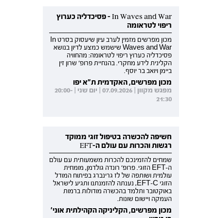
In Waves and War - פסיכדליה כערוץ
ריפוי לטראומה
מכון מפרשים מזמין לערב עיון שיעסוק בסרט In
Waves and War שישמש כמצע לדיון בנושא
פסיכדליה כערוץ ריפוי לטראומה: מהחוויה
הקלינית לידע מחקרי. בהנחיית פרופ' שרון זין
ביימן ויואב בר יוסף.
מכון מפרשים, האקדמית ת"א יפו
מפגש מקוון | 07.09.2026 | יום שני | 20:00-
21:30
חשיפה להכשרה בטיפול זוגי ממוקד
רגשות והכרות עם עולם ה-EFT
שמחים להזמינכם להכרות משמעותית עם עולם
ה-EFT הזוגי. פרופ' רונדה גולדמן, מומחית
עולמית ושותפה של לז גרינברג בפיתוח המודל
הזוגי EFT-C, נענתה להזמנתנו ותגיע לישראל
באוקטובר ותלמד בהכשרה מודולות ברמות
העמקה ויישום שונות.
מכון מפרשים, הקליניקה הקהילתית אוני'