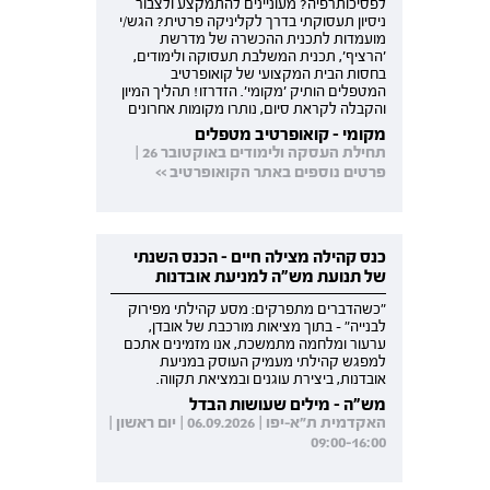
לפסיכותרפיה? מעוניינים להתמקצע ולצבור
ניסיון תעסוקתי בדרך לקליניקה פרטית? הגש/י
מועמדות לתכנית ההכשרה של מדרשת
'הרציף', תכנית המשלבת תעסוקה ולימודים,
בחסות הבית המקצועי של קואופרטיב
המטפלים הותיק 'מקומי'. הזדרזו! תהליך המיון
והקבלה לקראת סיום, נותרו מקומות אחרונים
מקומי - קואופרטיב מטפלים
תחילת העסקה ולימודים באוקטובר 26 |
פרטים נוספים באתר הקואופרטיב >>
כנס קהילה מצילה חיים - הכנס השנתי
של תנועת מש"ה למניעת אובדנות
"כשהדברים מתפרקים: מסע קהילתי מפירוק
לבנייה" - בתוך מציאות מורכבת של אובדן,
ערעור ומלחמה מתמשכת, אנו מזמינים אתכם
למפגש קהילתי מעמיק העוסק במניעת
אובדנות, ביצירת עוגנים ובמציאת תקווה.
מש"ה - מילים שעושות הבדל
האקדמית ת"א-יפו | 06.09.2026 | יום ראשון |
09:00-16:00