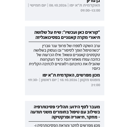
בן גוריון
האקדמית ת"א יפו | 08.10.2026 | יום חמישי |
09:00-13:00
"קוראים כאן ועכשיו": שיח על שלושה
תיאורי מקרה קאנוניים בפסיכואנליזה
ערב השקה לספרו של פרופ' ענר גוברין
"כשהטיפול הופך לסיפור" ובו נעסוק בשלושה
טקסטים קאנוניים ונשאל: אילו הכרעות של
כתיבה עמדו מאחוריהם? כיצד העקרונות
שהובילו את כתיבתם רלוונטיים לכתיבה הקלינית
כיום?
מכון מפרשים, האקדמית ת"א יפו
מפגש מקוון | 18.10.2026 | יום ראשון | 19:30-
21:00
מעבר לסף הידוע: תהליכי פסיכותרפיה
בשילוב עם טיפול בחומרים משני תודעה
- מחקר, תיאוריה ופרקטיקה
מכון מפרשים לחקר והוראת הפסיכותרפיה ו-