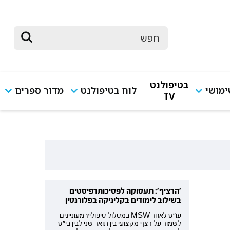
בטיפולנט
מושי
לוח בטיפולנט
מדור ספרים
TV
'הרציף': תעסוקה לפסיכותרפיסטים
בשילוב לימודים בקליניקה בפלורנטין
עו"ס לאחר MSW במסלול טיפולי? מעוניינים
לשמור על רצף מקצועי בין תואר שני לבין בי"ס