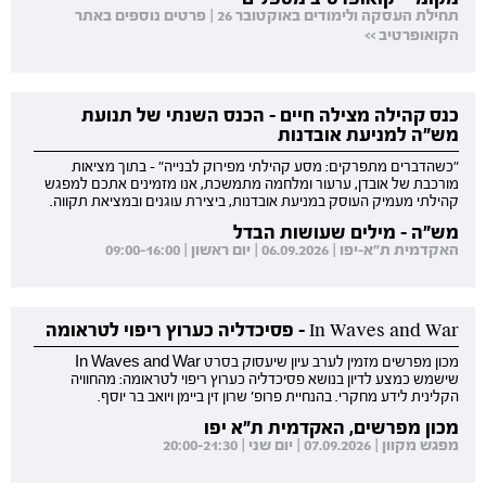
תחילת העסקה ולימודים באוקטובר 26 | פרטים נוספים באתר
הקואופרטיב >>
כנס קהילה מצילה חיים - הכנס השנתי של תנועת
מש"ה למניעת אובדנות
"כשהדברים מתפרקים: מסע קהילתי מפירוק לבנייה" - בתוך מציאות
מורכבת של אובדן, ערעור ומלחמה מתמשכת, אנו מזמינים אתכם למפגש
קהילתי מעמיק העוסק במניעת אובדנות, ביצירת עוגנים ובמציאת תקווה.
מש"ה - מילים שעושות הבדל
האקדמית ת"א-יפו | 06.09.2026 | יום ראשון | 09:00-16:00
In Waves and War - פסיכדליה כערוץ ריפוי לטראומה
מכון מפרשים מזמין לערב עיון שיעסוק בסרט In Waves and War
שישמש כמצע לדיון בנושא פסיכדליה כערוץ ריפוי לטראומה: מהחוויה
הקלינית לידע מחקרי. בהנחיית פרופ' שרון זין ביימן ויואב בר יוסף.
מכון מפרשים, האקדמית ת"א יפו
מפגש מקוון | 07.09.2026 | יום שני | 20:00-21:30