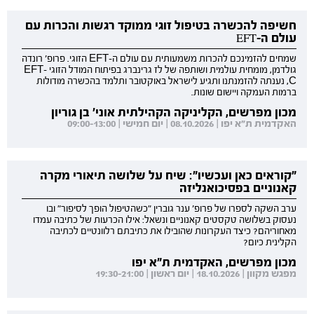
חשיפה להכשרה בטיפול זוגי ממוקד רגשות והכרות עם
עולם ה-EFT
שמחים להזמינכם להכרות משמעותית עם עולם ה-EFT הזוגי. פרופ' רונדה
גולדמן, מומחית עולמית ושותפה של לז גרינברג בפיתוח המודל הזוגי EFT-
C, נענתה להזמנתנו ותגיע לישראל באוקטובר ותלמד בהכשרה מודולות
ברמות העמקה ויישום שונות.
מכון מפרשים, הקליניקה הקהילתית אוני' בן גוריון
האקדמית ת"א יפו | 08.10.2026 | יום חמישי | 09:00-13:00
"קוראים כאן ועכשיו": שיח על שלושה תיאורי מקרה
קאנוניים בפסיכואנליזה
ערב השקה לספרו של פרופ' ענר גוברין "כשהטיפול הופך לסיפור" ובו
נעסוק בשלושה טקסטים קאנוניים ונשאל: אילו הכרעות של כתיבה עמדו
מאחוריהם? כיצד העקרונות שהובילו את כתיבתם רלוונטיים לכתיבה
הקלינית כיום?
מכון מפרשים, האקדמית ת"א יפו
מפגש מקוון | 18.10.2026 | יום ראשון | 19:30-21:00