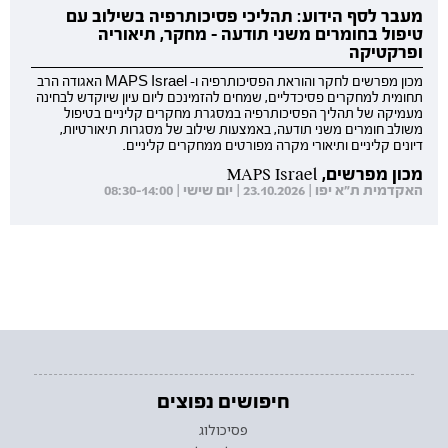
מעבר לסף הידוע: תהליכי פסיכותרפיה בשילוב עם
טיפול בחומרים משני תודעה - מחקר, תיאוריה
ופרקטיקה
מכון מפרשים לחקר והוראת הפסיכותרפיה ו- MAPS Israel האגודה הרב
תחומית למחקרים פסיכדליים, שמחים להזמינכם ליום עיון שיוקדש לבחינה
מעמיקה של תהליך הפסיכותרפיה במסגרת מחקרים קליניים בטיפול
משולב חומרים משני תודעה, באמצעות שילוב של מסגרות תיאורטיות,
דיונים קליניים ותיאורי מקרה מפורטים ממחקרים קליניים.
מכון מפרשים, MAPS Israel
האקדמית ת"א יפו | 23.10.2026 | יום שישי | 08:30-14:00
חיפושים נפוצים
פסיכולוג