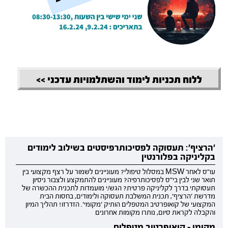
ללוח תכניות לימוד והשתלמויות עדכני >>
'הרציף': תעסוקה לפסיכותרפיסטים בשילוב לימודים
בקליניקה בפלורנטין
עו"ס לאחר MSW במסלול טיפולי? מעוניינים לשמור על רצף מקצועי בין
תואר שני לבין בי"ס לפסיכותרפיה? מעוניינים להתמקצע ולצבור ניסיון
תעסוקתי בדרך לקליניקה פרטית? הגש/י מועמדות לתכנית ההכשרה של
מדרשת 'הרציף', תכנית המשלבת תעסוקה ולימודים, בחסות הבית
המקצועי של קואופרטיב המטפלים הותיק 'מקומי'. הזדרזו! תהליך המיון
והקבלה לקראת סיום, נותרו מקומות אחרונים
מקומי - קואופרטיב מטפלים