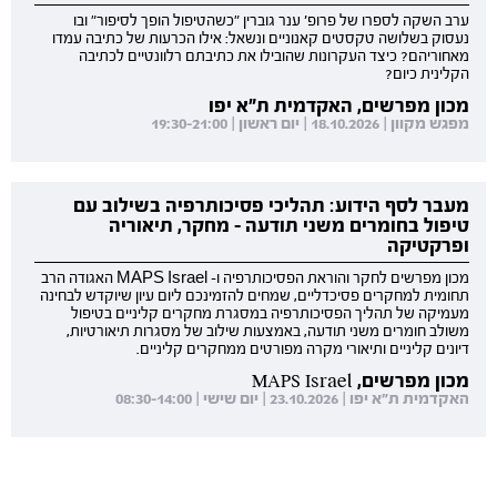
ערב השקה לספרו של פרופ' ענר גוברין "כשהטיפול הופך לסיפור" ובו
נעסוק בשלושה טקסטים קאנוניים ונשאל: אילו הכרעות של כתיבה עמדו
מאחוריהם? כיצד העקרונות שהובילו את כתיבתם רלוונטיים לכתיבה
הקלינית כיום?
מכון מפרשים, האקדמית ת"א יפו
מפגש מקוון | 18.10.2026 | יום ראשון | 19:30-21:00
מעבר לסף הידוע: תהליכי פסיכותרפיה בשילוב עם
טיפול בחומרים משני תודעה - מחקר, תיאוריה
ופרקטיקה
מכון מפרשים לחקר והוראת הפסיכותרפיה ו- MAPS Israel האגודה הרב
תחומית למחקרים פסיכדליים, שמחים להזמינכם ליום עיון שיוקדש לבחינה
מעמיקה של תהליך הפסיכותרפיה במסגרת מחקרים קליניים בטיפול
משולב חומרים משני תודעה, באמצעות שילוב של מסגרות תיאורטיות,
דיונים קליניים ותיאורי מקרה מפורטים ממחקרים קליניים.
מכון מפרשים, MAPS Israel
האקדמית ת"א יפו | 23.10.2026 | יום שישי | 08:30-14:00