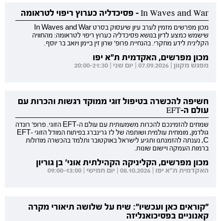
In Waves and War - פסיכדליה כערוץ ריפוי לטראומה
מכון מפרשים מזמין לערב עיון שיעסוק בסרט In Waves and War
שישמש כמצע לדיון בנושא פסיכדליה כערוץ ריפוי לטראומה: מהחוויה
הקלינית לידע מחקרי. בהנחיית פרופ' שרון זין ביימן ויואב בר יוסף.
מכון מפרשים, האקדמית ת"א יפו
מפגש מקוון | 07.09.2026 | יום שני | 20:00-21:30
חשיפה להכשרה בטיפול זוגי ממוקד רגשות והכרות עם
עולם ה-EFT
שמחים להזמינכם להכרות משמעותית עם עולם ה-EFT הזוגי. פרופ' רונדה
גולדמן, מומחית עולמית ושותפה של לז גרינברג בפיתוח המודל הזוגי EFT-
C, נענתה להזמנתנו ותגיע לישראל באוקטובר ותלמד בהכשרה מודולות
ברמות העמקה ויישום שונות.
מכון מפרשים, הקליניקה הקהילתית אוני' בן גוריון
האקדמית ת"א יפו | 08.10.2026 | יום חמישי | 09:00-13:00
"קוראים כאן ועכשיו": שיח על שלושה תיאורי מקרה
קאנוניים בפסיכואנליזה