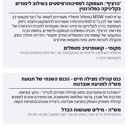
'הרציף': תעסוקה לפסיכותרפיסטים בשילוב לימודים
בקליניקה בפלורנטין
עו"ס לאחר MSW במסלול טיפולי? מעוניינים לשמור על רצף מקצועי בין
תואר שני לבין בי"ס לפסיכותרפיה? מעוניינים להתמקצע ולצבור ניסיון
תעסוקתי בדרך לקליניקה פרטית? הגש/י מועמדות לתכנית ההכשרה של
מדרשת 'הרציף', תכנית המשלבת תעסוקה ולימודים, בחסות הבית
המקצועי של קואופרטיב המטפלים הותיק 'מקומי'. הזדרזו! תהליך המיון
והקבלה לקראת סיום, נותרו מקומות אחרונים
מקומי - קואופרטיב מטפלים
תחילת העסקה ולימודים באוקטובר 26 | פרטים נוספים באתר
הקואופרטיב >>
כנס קהילה מצילה חיים - הכנס השנתי של תנועת
מש"ה למניעת אובדנות
"כשהדברים מתפרקים: מסע קהילתי מפירוק לבנייה" - בתוך מציאות
מורכבת של אובדן, ערעור ומלחמה מתמשכת, אנו מזמינים אתכם למפגש
קהילתי מעמיק העוסק במניעת אובדנות, ביצירת עוגנים ובמציאת תקווה.
מש"ה - מילים שעושות הבדל
האקדמית ת"א-יפו | 06.09.2026 | יום ראשון | 09:00-16:00