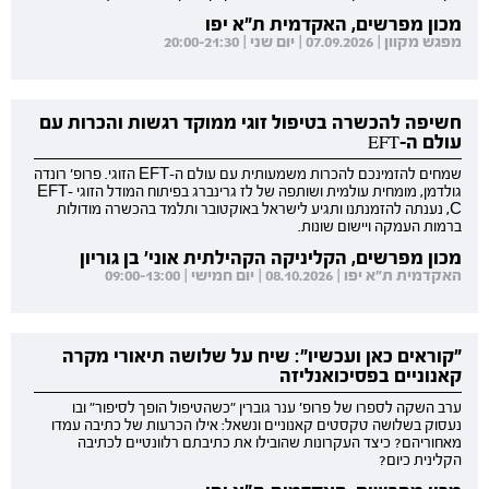
מכון מפרשים, האקדמית ת"א יפו
מפגש מקוון | 07.09.2026 | יום שני | 20:00-21:30
חשיפה להכשרה בטיפול זוגי ממוקד רגשות והכרות עם
עולם ה-EFT
שמחים להזמינכם להכרות משמעותית עם עולם ה-EFT הזוגי. פרופ' רונדה
גולדמן, מומחית עולמית ושותפה של לז גרינברג בפיתוח המודל הזוגי EFT-
C, נענתה להזמנתנו ותגיע לישראל באוקטובר ותלמד בהכשרה מודולות
ברמות העמקה ויישום שונות.
מכון מפרשים, הקליניקה הקהילתית אוני' בן גוריון
האקדמית ת"א יפו | 08.10.2026 | יום חמישי | 09:00-13:00
"קוראים כאן ועכשיו": שיח על שלושה תיאורי מקרה
קאנוניים בפסיכואנליזה
ערב השקה לספרו של פרופ' ענר גוברין "כשהטיפול הופך לסיפור" ובו
נעסוק בשלושה טקסטים קאנוניים ונשאל: אילו הכרעות של כתיבה עמדו
מאחוריהם? כיצד העקרונות שהובילו את כתיבתם רלוונטיים לכתיבה
הקלינית כיום?