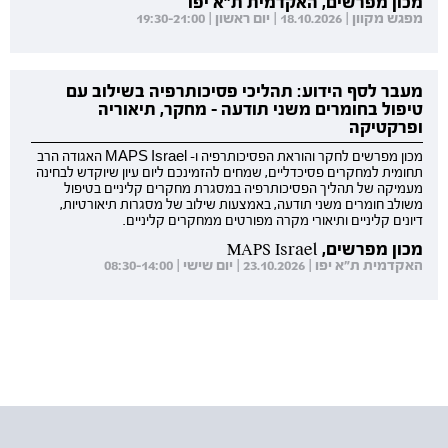
מכון מפרשים, האקדמית ת"א יפו
מפגש מקוון | 18.10.2026 | יום ראשון | 19:30-21:00
מעבר לסף הידוע: תהליכי פסיכותרפיה בשילוב עם
טיפול בחומרים משני תודעה - מחקר, תיאוריה
ופרקטיקה
מכון מפרשים לחקר והוראת הפסיכותרפיה ו- MAPS Israel האגודה הרב
תחומית למחקרים פסיכדליים, שמחים להזמינכם ליום עיון שיוקדש לבחינה
מעמיקה של תהליך הפסיכותרפיה במסגרת מחקרים קליניים בטיפול
משולב חומרים משני תודעה, באמצעות שילוב של מסגרות תיאורטיות,
דיונים קליניים ותיאורי מקרה מפורטים ממחקרים קליניים.
מכון מפרשים, MAPS Israel
האקדמית ת"א יפו | 23.10.2026 | יום שישי | 08:30-14:00