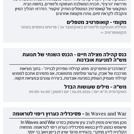
מדרשת 'הרציף', תכנית המשלבת תעסוקה ולימודים, בחסות הבית
המקצועי של קואופרטיב המטפלים הותיק 'מקומי'. הזדרזו! תהליך המיון
והקבלה לקראת סיום, נותרו מקומות אחרונים
מקומי - קואופרטיב מטפלים
תחילת העסקה ולימודים באוקטובר 26 | פרטים נוספים באתר
הקואופרטיב >>
כנס קהילה מצילה חיים - הכנס השנתי של תנועת
מש"ה למניעת אובדנות
"כשהדברים מתפרקים: מסע קהילתי מפירוק לבנייה" - בתוך מציאות
מורכבת של אובדן, ערעור ומלחמה מתמשכת, אנו מזמינים אתכם למפגש
קהילתי מעמיק העוסק במניעת אובדנות, ביצירת עוגנים ובמציאת תקווה.
מש"ה - מילים שעושות הבדל
האקדמית ת"א-יפו | 06.09.2026 | יום ראשון | 09:00-16:00
In Waves and War - פסיכדליה כערוץ ריפוי לטראומה
מכון מפרשים מזמין לערב עיון שיעסוק בסרט In Waves and War
שישמש כמצע לדיון בנושא פסיכדליה כערוץ ריפוי לטראומה: מהחוויה
הקלינית לידע מחקרי. בהנחיית פרופ' שרון זין ביימן ויואב בר יוסף.