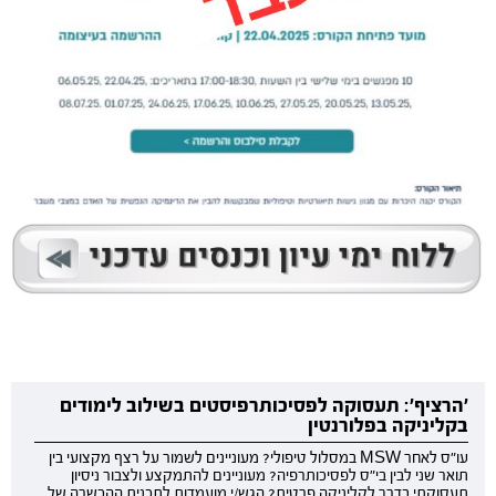
'הרציף': תעסוקה לפסיכותרפיסטים בשילוב לימודים
בקליניקה בפלורנטין
עו"ס לאחר MSW במסלול טיפולי? מעוניינים לשמור על רצף מקצועי בין
תואר שני לבין בי"ס לפסיכותרפיה? מעוניינים להתמקצע ולצבור ניסיון
תעסוקתי בדרך לקליניקה פרטית? הגש/י מועמדות לתכנית ההכשרה של