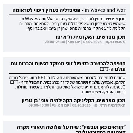
In Waves and War - פסיכדליה כערוץ ריפוי לטראומה
מכון מפרשים מזמין לערב עיון שיעסוק בסרט In Waves and War
שישמש כמצע לדיון בנושא פסיכדליה כערוץ ריפוי לטראומה: מהחוויה
הקלינית לידע מחקרי. בהנחיית פרופ' שרון זין ביימן ויואב בר יוסף.
מכון מפרשים, האקדמית ת"א יפו
מפגש מקוון | 07.09.2026 | יום שני | 20:00-21:30
חשיפה להכשרה בטיפול זוגי ממוקד רגשות והכרות עם
עולם ה-EFT
שמחים להזמינכם להכרות משמעותית עם עולם ה-EFT הזוגי. פרופ' רונדה
גולדמן, מומחית עולמית ושותפה של לז גרינברג בפיתוח המודל הזוגי EFT-
C, נענתה להזמנתנו ותגיע לישראל באוקטובר ותלמד בהכשרה מודולות
ברמות העמקה ויישום שונות.
מכון מפרשים, הקליניקה הקהילתית אוני' בן גוריון
האקדמית ת"א יפו | 08.10.2026 | יום חמישי | 09:00-13:00
"קוראים כאן ועכשיו": שיח על שלושה תיאורי מקרה
קאנוניים בפסיכואנליזה