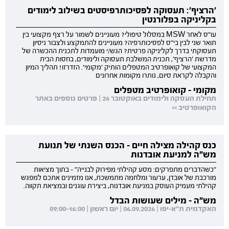
'הרציף': תעסוקה לפסיכותרפיסטים בשילוב לימודים
בקליניקה בפלורנטין
עו"ס לאחר MSW במסלול טיפולי? מעוניינים לשמור על רצף מקצועי בין
תואר שני לבין בי"ס לפסיכותרפיה? מעוניינים להתמקצע ולצבור ניסיון
תעסוקתי בדרך לקליניקה פרטית? הגש/י מועמדות לתכנית ההכשרה של
מדרשת 'הרציף', תכנית המשלבת תעסוקה ולימודים, בחסות הבית
המקצועי של קואופרטיב המטפלים הותיק 'מקומי'. הזדרזו! תהליך המיון
והקבלה לקראת סיום, נותרו מקומות אחרונים
מקומי - קואופרטיב מטפלים
תחילת העסקה ולימודים באוקטובר 26 | פרטים נוספים באתר
הקואופרטיב >>
כנס קהילה מצילה חיים - הכנס השנתי של תנועת
מש"ה למניעת אובדנות
"כשהדברים מתפרקים: מסע קהילתי מפירוק לבנייה" - בתוך מציאות
מורכבת של אובדן, ערעור ומלחמה מתמשכת, אנו מזמינים אתכם למפגש
קהילתי מעמיק העוסק במניעת אובדנות, ביצירת עוגנים ובמציאת תקווה.
מש"ה - מילים שעושות הבדל
האקדמית ת"א-יפו | 06.09.2026 | יום ראשון | 09:00-16:00