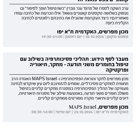
ערב השקה לספרו של פרופ' ענר גוברין "כשהטיפול הופך לסיפור" ובו
נעסוק בשלושה טקסטים קאנוניים ונשאל: אילו הכרעות של כתיבה עמדו
מאחוריהם? כיצד העקרונות שהובילו את כתיבתם רלוונטיים לכתיבה
הקלינית כיום?
מכון מפרשים, האקדמית ת"א יפו
מפגש מקוון | 18.10.2026 | יום ראשון | 19:30-21:00
מעבר לסף הידוע: תהליכי פסיכותרפיה בשילוב עם
טיפול בחומרים משני תודעה - מחקר, תיאוריה
ופרקטיקה
מכון מפרשים לחקר והוראת הפסיכותרפיה ו- MAPS Israel האגודה הרב
תחומית למחקרים פסיכדליים, שמחים להזמינכם ליום עיון שיוקדש לבחינה
מעמיקה של תהליך הפסיכותרפיה במסגרת מחקרים קליניים בטיפול
משולב חומרים משני תודעה, באמצעות שילוב של מסגרות תיאורטיות,
דיונים קליניים ותיאורי מקרה מפורטים ממחקרים קליניים.
מכון מפרשים, MAPS Israel
האקדמית ת"א יפו | 23.10.2026 | יום שישי | 08:30-14:00