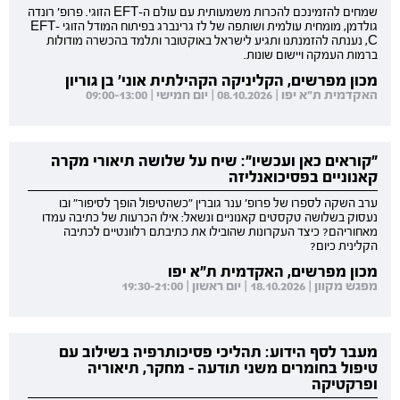
שמחים להזמינכם להכרות משמעותית עם עולם ה-EFT הזוגי. פרופ' רונדה
גולדמן, מומחית עולמית ושותפה של לז גרינברג בפיתוח המודל הזוגי EFT-
C, נענתה להזמנתנו ותגיע לישראל באוקטובר ותלמד בהכשרה מודולות
ברמות העמקה ויישום שונות.
מכון מפרשים, הקליניקה הקהילתית אוני' בן גוריון
האקדמית ת"א יפו | 08.10.2026 | יום חמישי | 09:00-13:00
"קוראים כאן ועכשיו": שיח על שלושה תיאורי מקרה
קאנוניים בפסיכואנליזה
ערב השקה לספרו של פרופ' ענר גוברין "כשהטיפול הופך לסיפור" ובו
נעסוק בשלושה טקסטים קאנוניים ונשאל: אילו הכרעות של כתיבה עמדו
מאחוריהם? כיצד העקרונות שהובילו את כתיבתם רלוונטיים לכתיבה
הקלינית כיום?
מכון מפרשים, האקדמית ת"א יפו
מפגש מקוון | 18.10.2026 | יום ראשון | 19:30-21:00
מעבר לסף הידוע: תהליכי פסיכותרפיה בשילוב עם
טיפול בחומרים משני תודעה - מחקר, תיאוריה
ופרקטיקה