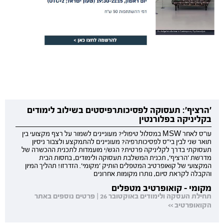
'הרציף': תעסוקה לפסיכותרפיסטים בשילוב לימודים
בקליניקה בפלורנטין
עו"ס לאחר MSW במסלול טיפולי? מעוניינים לשמור על רצף מקצועי בין
תואר שני לבין בי"ס לפסיכותרפיה? מעוניינים להתמקצע ולצבור ניסיון
תעסוקתי בדרך לקליניקה פרטית? הגש/י מועמדות לתכנית ההכשרה של
מדרשת 'הרציף', תכנית המשלבת תעסוקה ולימודים, בחסות הבית
המקצועי של קואופרטיב המטפלים הותיק 'מקומי'. הזדרזו! תהליך המיון
והקבלה לקראת סיום, נותרו מקומות אחרונים
מקומי - קואופרטיב מטפלים
תחילת העסקה ולימודים באוקטובר 26 | פרטים נוספים באתר
הקואופרטיב >>