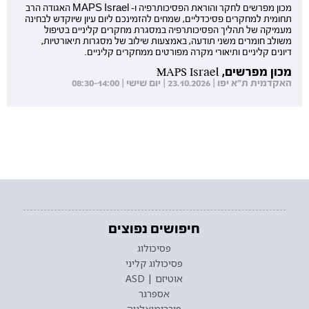
מכון מפרשים לחקר והוראת הפסיכותרפיה ו- MAPS Israel האגודה הרב
תחומית למחקרים פסיכדליים, שמחים להזמינכם ליום עיון שיוקדש לבחינה
מעמיקה של תהליך הפסיכותרפיה במסגרת מחקרים קליניים בטיפול
משולב חומרים משני תודעה, באמצעות שילוב של מסגרות תיאורטיות,
דיונים קליניים ותיאורי מקרה מפורטים ממחקרים קליניים.
מכון מפרשים, MAPS Israel
האקדמית ת"א יפו | 23.10.2026 | יום שישי | 08:30-14:00
חיפושים נפוצים
פסיכולוג
פסיכולוג קליני
אוטיזם | ASD
אספרגר
פיברומיאלגיה