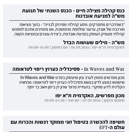
כנס קהילה מצילה חיים - הכנס השנתי של תנועת
מש"ה למניעת אובדנות
"כשהדברים מתפרקים: מסע קהילתי מפירוק לבנייה" - בתוך מציאות
מורכבת של אובדן, ערעור ומלחמה מתמשכת, אנו מזמינים אתכם למפגש
קהילתי מעמיק העוסק במניעת אובדנות, ביצירת עוגנים ובמציאת תקווה.
מש"ה - מילים שעושות הבדל
האקדמית ת"א-יפו | 06.09.2026 | יום ראשון | 09:00-16:00
In Waves and War - פסיכדליה כערוץ ריפוי לטראומה
מכון מפרשים מזמין לערב עיון שיעסוק בסרט In Waves and War
שישמש כמצע לדיון בנושא פסיכדליה כערוץ ריפוי לטראומה: מהחוויה
הקלינית לידע מחקרי. בהנחיית פרופ' שרון זין ביימן ויואב בר יוסף.
מכון מפרשים, האקדמית ת"א יפו
מפגש מקוון | 07.09.2026 | יום שני | 20:00-21:30
חשיפה להכשרה בטיפול זוגי ממוקד רגשות והכרות עם
עולם ה-EFT