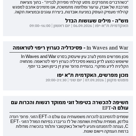
"כשהדברים מתפרקים: מסע קהילתי מפירוק לבנייה" - בתוך מציאות
מורכבת של אובדן, ערעור ומלחמה מתמשכת, אנו מזמינים אתכם למפגש
קהילתי מעמיק העוסק במניעת אובדנות, ביצירת עוגנים ובמציאת תקווה.
מש"ה - מילים שעושות הבדל
האקדמית ת"א-יפו | 06.09.2026 | יום ראשון | 09:00-16:00
In Waves and War - פסיכדליה כערוץ ריפוי לטראומה
מכון מפרשים מזמין לערב עיון שיעסוק בסרט In Waves and War
שישמש כמצע לדיון בנושא פסיכדליה כערוץ ריפוי לטראומה: מהחוויה
הקלינית לידע מחקרי. בהנחיית פרופ' שרון זין ביימן ויואב בר יוסף.
מכון מפרשים, האקדמית ת"א יפו
מפגש מקוון | 07.09.2026 | יום שני | 20:00-21:30
חשיפה להכשרה בטיפול זוגי ממוקד רגשות והכרות עם
עולם ה-EFT
שמחים להזמינכם להכרות משמעותית עם עולם ה-EFT הזוגי. פרופ' רונדה
גולדמן, מומחית עולמית ושותפה של לז גרינברג בפיתוח המודל הזוגי EFT-
C, נענתה להזמנתנו ותגיע לישראל באוקטובר ותלמד בהכשרה מודולות
ברמות העמקה ויישום שונות.