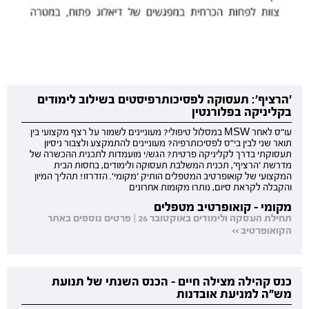
'הרציף': תעסוקה לפסיכותרפיסטים בשילוב לימודים
בקליניקה בפלורנטין
עו"ס לאחר MSW במסלול טיפולי? מעוניינים לשמור על רצף מקצועי בין
תואר שני לבין בי"ס לפסיכותרפיה? מעוניינים להתמקצע ולצבור ניסיון
תעסוקתי בדרך לקליניקה פרטית? הגש/י מועמדות לתכנית ההכשרה של
מדרשת 'הרציף', תכנית המשלבת תעסוקה ולימודים, בחסות הבית
המקצועי של קואופרטיב המטפלים הותיק 'מקומי'. הזדרזו! תהליך המיון
והקבלה לקראת סיום, נותרו מקומות אחרונים
מקומי - קואופרטיב מטפלים
תחילת העסקה ולימודים באוקטובר 26 | פרטים נוספים באתר
הקואופרטיב >>
כנס קהילה מצילה חיים - הכנס השנתי של תנועת
מש"ה למניעת אובדנות