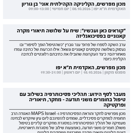
מכון מפרשים, הקליניקה הקהילתית אוני' בן גוריון
האקדמית ת"א יפו | 08.10.2026 | יום חמישי | 09:00-13:00
"קוראים כאן ועכשיו": שיח על שלושה תיאורי מקרה
קאנוניים בפסיכואנליזה
ערב השקה לספרו של פרופ' ענר גוברין "כשהטיפול הופך לסיפור" ובו
נעסוק בשלושה טקסטים קאנוניים ונשאל: אילו הכרעות של כתיבה עמדו
מאחוריהם? כיצד העקרונות שהובילו את כתיבתם רלוונטיים לכתיבה
הקלינית כיום?
מכון מפרשים, האקדמית ת"א יפו
מפגש מקוון | 18.10.2026 | יום ראשון | 19:30-21:00
מעבר לסף הידוע: תהליכי פסיכותרפיה בשילוב עם
טיפול בחומרים משני תודעה - מחקר, תיאוריה
ופרקטיקה
מכון מפרשים לחקר והוראת הפסיכותרפיה ו- MAPS Israel האגודה הרב
תחומית למחקרים פסיכדליים, שמחים להזמינכם ליום עיון שיוקדש לבחינה
מעמיקה של תהליך הפסיכותרפיה במסגרת מחקרים קליניים בטיפול
משולב חומרים משני תודעה, באמצעות שילוב של מסגרות תיאורטיות,
דיונים קליניים ותיאורי מקרה מפורטים ממחקרים קליניים.