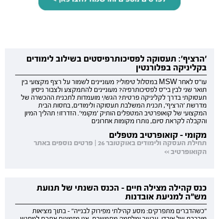
'הרציף': תעסוקה לפסיכותרפיסטים בשילוב לימודים
בקליניקה בפלורנטין
עו"ס לאחר MSW במסלול טיפולי? מעוניינים לשמור על רצף מקצועי בין
תואר שני לבין בי"ס לפסיכותרפיה? מעוניינים להתמקצע ולצבור ניסיון
תעסוקתי בדרך לקליניקה פרטית? הגש/י מועמדות לתכנית ההכשרה של
מדרשת 'הרציף', תכנית המשלבת תעסוקה ולימודים, בחסות הבית
המקצועי של קואופרטיב המטפלים הותיק 'מקומי'. הזדרזו! תהליך המיון
והקבלה לקראת סיום, נותרו מקומות אחרונים
מקומי - קואופרטיב מטפלים
תחילת העסקה ולימודים באוקטובר 26 | פרטים נוספים באתר
הקואופרטיב >>
כנס קהילה מצילה חיים - הכנס השנתי של תנועת
מש"ה למניעת אובדנות
"כשהדברים מתפרקים: מסע קהילתי מפירוק לבנייה" - בתוך מציאות
מורכבת של אובדן, ערעור ומלחמה מתמשכת, אנו מזמינים אתכם למפגש