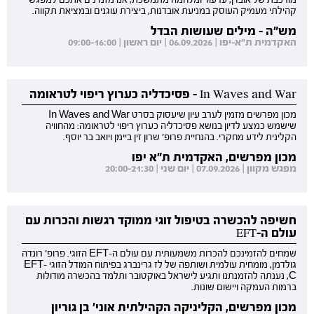
קהילתי מעמיק העוסק במניעת אובדנות, ביצירת עוגנים ובמציאת תקווה.
מש"ה - מילים שעושות הבדל
האקדמית ת"א-יפו | 06.09.2026 | יום ראשון | 09:00-16:00
In Waves and War - פסיכדליה כערוץ ריפוי לטראומה
מכון מפרשים מזמין לערב עיון שיעסוק בסרט In Waves and War
שישמש כמצע לדיון בנושא פסיכדליה כערוץ ריפוי לטראומה: מהחוויה
הקלינית לידע מחקרי. בהנחיית פרופ' שרון זין ביימן ויואב בר יוסף.
מכון מפרשים, האקדמית ת"א יפו
מפגש מקוון | 07.09.2026 | יום שני | 20:00-21:30
חשיפה להכשרה בטיפול זוגי ממוקד רגשות והכרות עם
עולם ה-EFT
שמחים להזמינכם להכרות משמעותית עם עולם ה-EFT הזוגי. פרופ' רונדה
גולדמן, מומחית עולמית ושותפה של לז גרינברג בפיתוח המודל הזוגי EFT-
C, נענתה להזמנתנו ותגיע לישראל באוקטובר ותלמד בהכשרה מודולות
ברמות העמקה ויישום שונות.
מכון מפרשים, הקליניקה הקהילתית אוני' בן גוריון