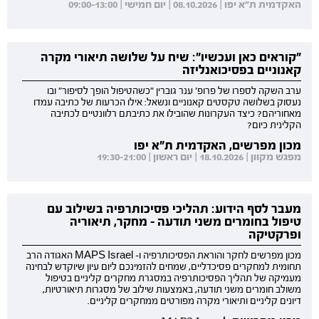
האקדמית ת"א יפו | 08.10.2026 | יום חמישי | 09:00-13:00
"קוראים כאן ועכשיו": שיח על שלושה תיאורי מקרה
קאנוניים בפסיכואנליזה
ערב השקה לספרו של פרופ' ענר גוברין "כשהטיפול הופך לסיפור" ובו
נעסוק בשלושה טקסטים קאנוניים ונשאל: אילו הכרעות של כתיבה עמדו
מאחוריהם? כיצד העקרונות שהובילו את כתיבתם רלוונטיים לכתיבה
הקלינית כיום?
מכון מפרשים, האקדמית ת"א יפו
מפגש מקוון | 18.10.2026 | יום ראשון | 19:30-21:00
מעבר לסף הידוע: תהליכי פסיכותרפיה בשילוב עם
טיפול בחומרים משני תודעה - מחקר, תיאוריה
ופרקטיקה
מכון מפרשים לחקר והוראת הפסיכותרפיה ו- MAPS Israel האגודה הרב
תחומית למחקרים פסיכדליים, שמחים להזמינכם ליום עיון שיוקדש לבחינה
מעמיקה של תהליך הפסיכותרפיה במסגרת מחקרים קליניים בטיפול
משולב חומרים משני תודעה, באמצעות שילוב של מסגרות תיאורטיות,
דיונים קליניים ותיאורי מקרה מפורטים ממחקרים קליניים.