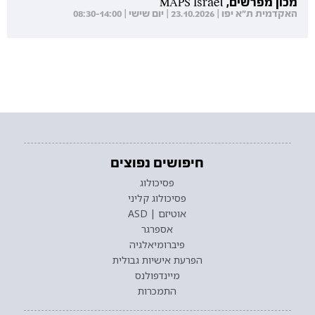
מכון מפרשים, MAPS Israel
האקדמית ת"א יפו | 23.10.2026 | יום שישי | 08:30-14:00
חיפושים נפוצים
פסיכולוג
פסיכולוג קליני
אוטיזם | ASD
אספרגר
פיברומיאלגיה
הפרעת אישיות גבולית
מיינדפולנס
התמכרות