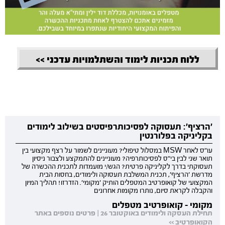
ללוח תכניות לימוד והשתלמויות עדכני >>
'הרציף': תעסוקה לפסיכותרפיסטים בשילוב לימודים
בקליניקה בפלורנטין
עו"ס לאחר MSW במסלול טיפולי? מעוניינים לשמור על רצף מקצועי בין
תואר שני לבין בי"ס לפסיכותרפיה? מעוניינים להתמקצע ולצבור ניסיון
תעסוקתי בדרך לקליניקה פרטית? הגש/י מועמדות לתכנית ההכשרה של
מדרשת 'הרציף', תכנית המשלבת תעסוקה ולימודים, בחסות הבית
המקצועי של קואופרטיב המטפלים הותיק 'מקומי'. הזדרזו! תהליך המיון
והקבלה לקראת סיום, נותרו מקומות אחרונים
מקומי - קואופרטיב מטפלים
תחילת העסקה ולימודים באוקטובר 26 | פרטים נוספים באתר
הקואופרטיב >>