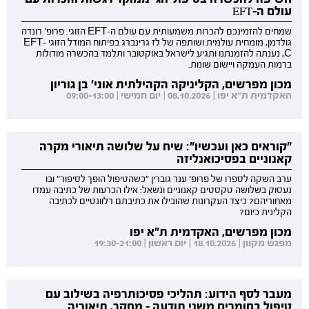
עולם ה-EFT
שמחים להזמינכם להכרות משמעותית עם עולם ה-EFT הזוגי. פרופ' רונדה
גולדמן, מומחית עולמית ושותפה של לז גרינברג בפיתוח המודל הזוגי EFT-
C, נענתה להזמנתנו ותגיע לישראל באוקטובר ותלמד בהכשרה מודולות
ברמות העמקה ויישום שונות.
מכון מפרשים, הקליניקה הקהילתית אוני' בן גוריון
האקדמית ת"א יפו | 08.10.2026 | יום חמישי | 09:00-13:00
"קוראים כאן ועכשיו": שיח על שלושה תיאורי מקרה
קאנוניים בפסיכואנליזה
ערב השקה לספרו של פרופ' ענר גוברין "כשהטיפול הופך לסיפור" ובו
נעסוק בשלושה טקסטים קאנוניים ונשאל: אילו הכרעות של כתיבה עמדו
מאחוריהם? כיצד העקרונות שהובילו את כתיבתם רלוונטיים לכתיבה
הקלינית כיום?
מכון מפרשים, האקדמית ת"א יפו
מפגש מקוון | 18.10.2026 | יום ראשון | 19:30-21:00
מעבר לסף הידוע: תהליכי פסיכותרפיה בשילוב עם
טיפול בחומרים משני תודעה - מחקר, תיאוריה