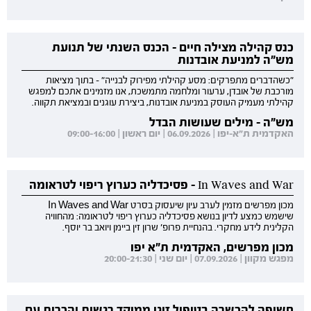
כנס קהילה מצילה חיים - הכנס השנתי של תנועת
מש"ה למניעת אובדנות
"כשהדברים מתפרקים: מסע קהילתי מפירוק לבנייה" - בתוך מציאות
מורכבת של אובדן, ערעור ומלחמה מתמשכת, אנו מזמינים אתכם למפגש
קהילתי מעמיק העוסק במניעת אובדנות, ביצירת עוגנים ובמציאת תקווה.
מש"ה - מילים שעושות הבדל
האקדמית ת"א-יפו | 06.09.2026 | יום ראשון | 09:00-16:00
In Waves and War - פסיכדליה כערוץ ריפוי לטראומה
מכון מפרשים מזמין לערב עיון שיעסוק בסרט In Waves and War
שישמש כמצע לדיון בנושא פסיכדליה כערוץ ריפוי לטראומה: מהחוויה
הקלינית לידע מחקרי. בהנחיית פרופ' שרון זין ביימן ויואב בר יוסף.
מכון מפרשים, האקדמית ת"א יפו
מפגש מקוון | 07.09.2026 | יום שני | 20:00-21:30
חשיפה להכשרה בטיפול זוגי ממוקד רגשות והכרות עם