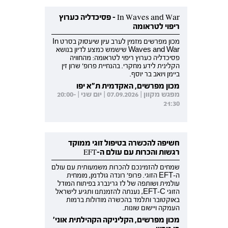
In Waves and War - פסיכדליה כערוץ
ריפוי לטראומה
מכון מפרשים מזמין לערב עיון שיעסוק בסרט In
Waves and War שישמש כמצע לדיון בנושא
פסיכדליה כערוץ ריפוי לטראומה: מהחוויה
הקלינית לידע מחקרי. בהנחיית פרופ' שרון זין
ביימן ויואב בר יוסף.
מכון מפרשים, האקדמית ת"א יפו
מפגש מקוון | 07.09.2026 | יום שני | 20:00-
21:30
חשיפה להכשרה בטיפול זוגי ממוקד
רגשות והכרות עם עולם ה-EFT
שמחים להזמינכם להכרות משמעותית עם עולם
ה-EFT הזוגי. פרופ' רונדה גולדמן, מומחית
עולמית ושותפה של לז גרינברג בפיתוח המודל
הזוגי EFT-C, נענתה להזמנתנו ותגיע לישראל
באוקטובר ותלמד בהכשרה מודולות ברמות
העמקה ויישום שונות.
מכון מפרשים, הקליניקה הקהילתית אוני'