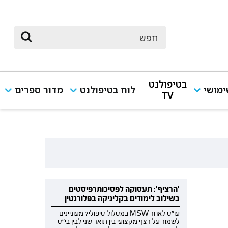
בטיפולנט
מושי
לוח בטיפולנט
מדור ספרים
TV
'הרציף': תעסוקה לפסיכותרפיסטים
בשילוב לימודים בקליניקה בפלורנטין
עו"ס לאחר MSW במסלול טיפולי? מעוניינים
לשמור על רצף מקצועי בין תואר שני לבין בי"ס