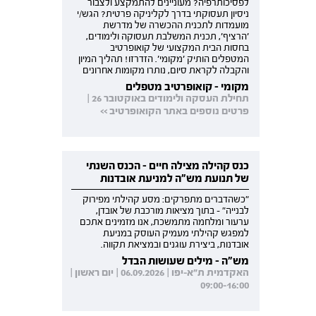
לפסיכותרפיה? מעוניינים להתמקצע ולצבור
ניסיון תעסוקתי בדרך לקליניקה פרטית? הגש/י
מועמדות לתכנית ההכשרה של מדרשת
'הרציף', תכנית המשלבת תעסוקה ולימודים,
בחסות הבית המקצועי של קואופרטיב
המטפלים הותיק 'מקומי'. הזדרזו! תהליך המיון
והקבלה לקראת סיום, נותרו מקומות אחרונים
מקומי - קואופרטיב מטפלים
תחילת העסקה ולימודים באוקטובר 26 |
פרטים נוספים באתר הקואופרטיב >>
כנס קהילה מצילה חיים - הכנס השנתי
של תנועת מש"ה למניעת אובדנות
"כשהדברים מתפרקים: מסע קהילתי מפירוק
לבנייה" - בתוך מציאות מורכבת של אובדן,
ערעור ומלחמה מתמשכת, אנו מזמינים אתכם
למפגש קהילתי מעמיק העוסק במניעת
אובדנות, ביצירת עוגנים ובמציאת תקווה.
מש"ה - מילים שעושות הבדל
האקדמית ת"א-יפו | 06.09.2026 | יום ראשון |
09:00-16:00