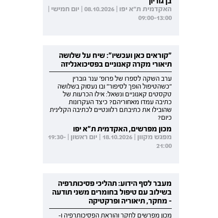
בן גוריון
האקדמית ת"א יפו | 08.10.2026 | יום חמישי |
09:00-13:00
"קוראים כאן ועכשיו": שיח על שלושה
תיאורי מקרה קאנוניים בפסיכואנליזה
ערב השקה לספרו של פרופ' ענר גוברין
"כשהטיפול הופך לסיפור" ובו נעסוק בשלושה
טקסטים קאנוניים ונשאל: אילו הכרעות של
כתיבה עמדו מאחוריהם? כיצד העקרונות
שהובילו את כתיבתם רלוונטיים לכתיבה הקלינית
כיום?
מכון מפרשים, האקדמית ת"א יפו
מפגש מקוון | 18.10.2026 | יום ראשון | 19:30-
21:00
מעבר לסף הידוע: תהליכי פסיכותרפיה
בשילוב עם טיפול בחומרים משני תודעה
- מחקר, תיאוריה ופרקטיקה
מכון מפרשים לחקר והוראת הפסיכותרפיה ו-