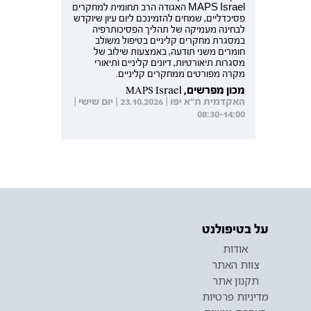
MAPS Israel האגודה הרב תחומית למחקרים
פסיכדליים, שמחים להזמינכם ליום עיון שיוקדש
לבחינה מעמיקה של תהליך הפסיכותרפיה
במסגרת מחקרים קליניים בטיפול משולב
חומרים משני תודעה, באמצעות שילוב של
מסגרות תיאורטיות, דיונים קליניים ותיאורי
מקרה מפורטים ממחקרים קליניים.
מכון מפרשים, MAPS Israel
האקדמית ת"א יפו | 23.10.2026 | יום שישי |
08:30-14:00
על בטיפולנט
אודות
צוות האתר
תקנון אתר
מדיניות פרטיות