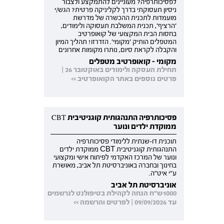
לפסיכותרפיה? מעוניינים להתמקצע ולצבור
ניסיון תעסוקתי בדרך לקליניקה פרטית? הגש/י
מועמדות לתכנית ההכשרה של מדרשת
'הרציף', תכנית המשלבת תעסוקה ולימודים,
בחסות הבית המקצועי של קואופרטיב
המטפלים הותיק 'מקומי'. הזדרזו! תהליך המיון
והקבלה לקראת סיום, נותרו מקומות אחרונים
מקומי - קואופרטיב מטפלים
תחילת העסקה ולימודים באוקטובר 26 |
פרטים נוספים באתר הקואופרטיב >>
פסיכותרפיה התנהגותית קוגניטיבית CBT
ממוקדת ילדים ונוער
תוכנית דו-שנתית ללימודי פסיכותרפיה
התנהגותית קוגניטיבית CBT ממוקדת ילדים
ונוער של המרכז האקדמי לפיתוח אישי ומקצועי
בחינוך ובחברה באוניברסיטת תל אביב, מאושרת
ע"י איט"ה.
אוניברסיטת תל אביב
1000ש"ח הנחה לקהילת בטיפולנט לנרשמים
עד 09/09/2026 | לפרטים והרשמה >>