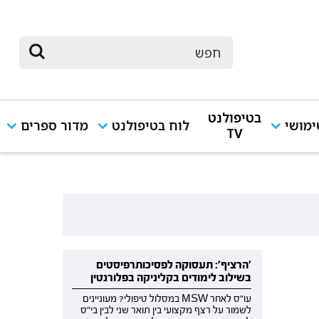
בטיפולנט
מושי
לוח בטיפולנט
מדור ספרים
TV
'הרציף': תעסוקה לפסיכותרפיסטים
בשילוב לימודים בקליניקה בפלורנטין
עו"ס לאחר MSW במסלול טיפולי? מעוניינים
לשמור על רצף מקצועי בין תואר שני לבין בי"ס