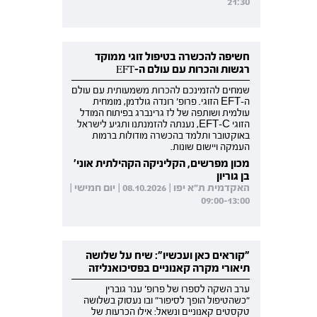
21:30
חשיפה להכשרה בטיפול זוגי ממוקד
רגשות והכרות עם עולם ה-EFT
שמחים להזמינכם להכרות משמעותית עם עולם
ה-EFT הזוגי. פרופ' רונדה גולדמן, מומחית
עולמית ושותפה של לז גרינברג בפיתוח המודל
הזוגי EFT-C, נענתה להזמנתנו ותגיע לישראל
באוקטובר ותלמד בהכשרה מודולות ברמות
העמקה ויישום שונות.
מכון מפרשים, הקליניקה הקהילתית אוני'
בן גוריון
האקדמית ת"א יפו | 08.10.2026 | יום חמישי |
09:00-13:00
"קוראים כאן ועכשיו": שיח על שלושה
תיאורי מקרה קאנוניים בפסיכואנליזה
ערב השקה לספרו של פרופ' ענר גוברין
"כשהטיפול הופך לסיפור" ובו נעסוק בשלושה
טקסטים קאנוניים ונשאל: אילו הכרעות של