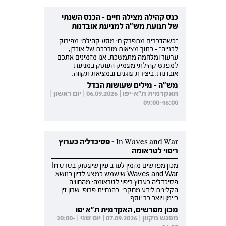
כנס קהילה מצילה חיים - הכנס השנתי
של תנועת מש"ה למניעת אובדנות
"כשהדברים מתפרקים: מסע קהילתי מפירוק
לבנייה" - בתוך מציאות מורכבת של אובדן,
ערעור ומלחמה מתמשכת, אנו מזמינים אתכם
למפגש קהילתי מעמיק העוסק במניעת
אובדנות, ביצירת עוגנים ובמציאת תקווה.
מש"ה - מילים שעושות הבדל
האקדמית ת"א-יפו | 06.09.2026 | יום ראשון |
09:00-16:00
In Waves and War - פסיכדליה כערוץ
ריפוי לטראומה
מכון מפרשים מזמין לערב עיון שיעסוק בסרט In
Waves and War שישמש כמצע לדיון בנושא
פסיכדליה כערוץ ריפוי לטראומה: מהחוויה
הקלינית לידע מחקרי. בהנחיית פרופ' שרון זין
ביימן ויואב בר יוסף.
מכון מפרשים, האקדמית ת"א יפו
מפגש מקוון | 07.09.2026 | יום שני | 20:00-