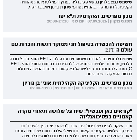
שישמש כמצע לדיון בנושא פסיכדליה כערוץ ריפוי לטראומה: מהחוויה
הקלינית לידע מחקרי. בהנחיית פרופ' שרון זין ביימן ויואב בר יוסף.
מכון מפרשים, האקדמית ת"א יפו
מפגש מקוון | 07.09.2026 | יום שני | 20:00-21:30
חשיפה להכשרה בטיפול זוגי ממוקד רגשות והכרות עם
עולם ה-EFT
שמחים להזמינכם להכרות משמעותית עם עולם ה-EFT הזוגי. פרופ' רונדה
גולדמן, מומחית עולמית ושותפה של לז גרינברג בפיתוח המודל הזוגי EFT-
C, נענתה להזמנתנו ותגיע לישראל באוקטובר ותלמד בהכשרה מודולות
ברמות העמקה ויישום שונות.
מכון מפרשים, הקליניקה הקהילתית אוני' בן גוריון
האקדמית ת"א יפו | 08.10.2026 | יום חמישי | 09:00-13:00
"קוראים כאן ועכשיו": שיח על שלושה תיאורי מקרה
קאנוניים בפסיכואנליזה
ערב השקה לספרו של פרופ' ענר גוברין "כשהטיפול הופך לסיפור" ובו
נעסוק בשלושה טקסטים קאנוניים ונשאל: אילו הכרעות של כתיבה עמדו
מאחוריהם? כיצד העקרונות שהובילו את כתיבתם רלוונטיים לכתיבה