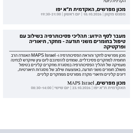
הקלינית כיום?
מכון מפרשים, האקדמית ת"א יפו
מפגש מקוון | 18.10.2026 | יום ראשון | 19:30-21:00
מעבר לסף הידוע: תהליכי פסיכותרפיה בשילוב עם
טיפול בחומרים משני תודעה - מחקר, תיאוריה
ופרקטיקה
מכון מפרשים לחקר והוראת הפסיכותרפיה ו- MAPS Israel האגודה הרב
תחומית למחקרים פסיכדליים, שמחים להזמינכם ליום עיון שיוקדש לבחינה
מעמיקה של תהליך הפסיכותרפיה במסגרת מחקרים קליניים בטיפול
משולב חומרים משני תודעה, באמצעות שילוב של מסגרות תיאורטיות,
דיונים קליניים ותיאורי מקרה מפורטים ממחקרים קליניים.
מכון מפרשים, MAPS Israel
האקדמית ת"א יפו | 23.10.2026 | יום שישי | 08:30-14:00