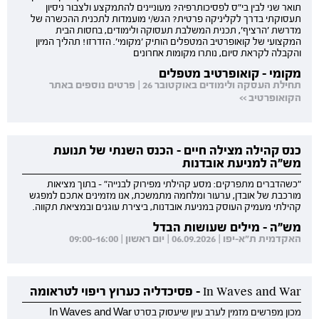
תואר שני לבין בי"ס לפסיכותרפיה? מעוניינים להתמקצע ולצבור ניסיון
תעסוקתי בדרך לקליניקה פרטית? הגש/י מועמדות לתכנית ההכשרה של
מדרשת 'הרציף', תכנית המשלבת תעסוקה ולימודים, בחסות הבית
המקצועי של קואופרטיב המטפלים הותיק 'מקומי'. הזדרזו! תהליך המיון
והקבלה לקראת סיום, נותרו מקומות אחרונים
מקומי - קואופרטיב מטפלים
תחילת העסקה ולימודים באוקטובר 26 | פרטים נוספים באתר
הקואופרטיב >>
כנס קהילה מצילה חיים - הכנס השנתי של תנועת
מש"ה למניעת אובדנות
"כשהדברים מתפרקים: מסע קהילתי מפירוק לבנייה" - בתוך מציאות
מורכבת של אובדן, ערעור ומלחמה מתמשכת, אנו מזמינים אתכם למפגש
קהילתי מעמיק העוסק במניעת אובדנות, ביצירת עוגנים ובמציאת תקווה.
מש"ה - מילים שעושות הבדל
האקדמית ת"א-יפו | 06.09.2026 | יום ראשון | 09:00-16:00
In Waves and War - פסיכדליה כערוץ ריפוי לטראומה
מכון מפרשים מזמין לערב עיון שיעסוק בסרט In Waves and War