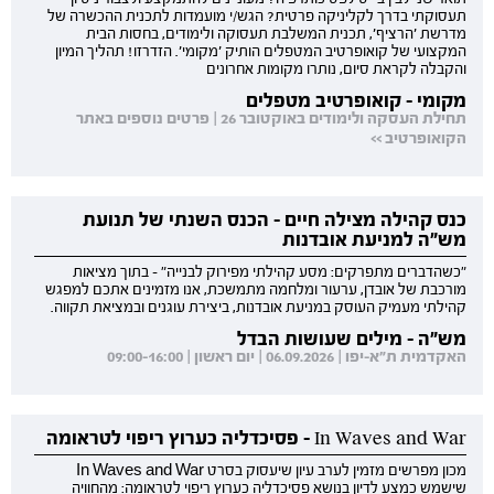
תעסוקתי בדרך לקליניקה פרטית? הגש/י מועמדות לתכנית ההכשרה של
מדרשת 'הרציף', תכנית המשלבת תעסוקה ולימודים, בחסות הבית
המקצועי של קואופרטיב המטפלים הותיק 'מקומי'. הזדרזו! תהליך המיון
והקבלה לקראת סיום, נותרו מקומות אחרונים
מקומי - קואופרטיב מטפלים
תחילת העסקה ולימודים באוקטובר 26 | פרטים נוספים באתר
הקואופרטיב >>
כנס קהילה מצילה חיים - הכנס השנתי של תנועת
מש"ה למניעת אובדנות
"כשהדברים מתפרקים: מסע קהילתי מפירוק לבנייה" - בתוך מציאות
מורכבת של אובדן, ערעור ומלחמה מתמשכת, אנו מזמינים אתכם למפגש
קהילתי מעמיק העוסק במניעת אובדנות, ביצירת עוגנים ובמציאת תקווה.
מש"ה - מילים שעושות הבדל
האקדמית ת"א-יפו | 06.09.2026 | יום ראשון | 09:00-16:00
In Waves and War - פסיכדליה כערוץ ריפוי לטראומה
מכון מפרשים מזמין לערב עיון שיעסוק בסרט In Waves and War
שישמש כמצע לדיון בנושא פסיכדליה כערוץ ריפוי לטראומה: מהחוויה