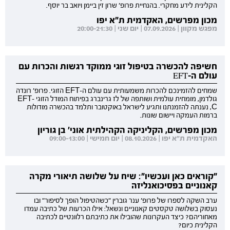
הקלינית לידע מחקרי. בהנחיית פרופ' שרון זין ביימן ויואב בר יוסף.
מכון מפרשים, האקדמית ת"א יפו
מפגש מקוון | 07.09.2026 | יום שני | 20:00-21:30
חשיפה להכשרה בטיפול זוגי ממוקד רגשות והכרות עם
עולם ה-EFT
שמחים להזמינכם להכרות משמעותית עם עולם ה-EFT הזוגי. פרופ' רונדה
גולדמן, מומחית עולמית ושותפה של לז גרינברג בפיתוח המודל הזוגי EFT-
C, נענתה להזמנתנו ותגיע לישראל באוקטובר ותלמד בהכשרה מודולות
ברמות העמקה ויישום שונות.
מכון מפרשים, הקליניקה הקהילתית אוני' בן גוריון
האקדמית ת"א יפו | 08.10.2026 | יום חמישי | 09:00-13:00
"קוראים כאן ועכשיו": שיח על שלושה תיאורי מקרה
קאנוניים בפסיכואנליזה
ערב השקה לספרו של פרופ' ענר גוברין "כשהטיפול הופך לסיפור" ובו
נעסוק בשלושה טקסטים קאנוניים ונשאל: אילו הכרעות של כתיבה עמדו
מאחוריהם? כיצד העקרונות שהובילו את כתיבתם רלוונטיים לכתיבה
הקלינית כיום?