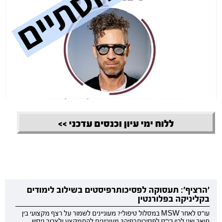
ללוח ימי עיון וכנסים עדכני >>
'הרציף': תעסוקה לפסיכותרפיסטים בשילוב לימודים
בקליניקה בפלורנטין
עו"ס לאחר MSW במסלול טיפולי? מעוניינים לשמור על רצף מקצועי בין
תואר שני לבין בי"ס לפסיכותרפיה? מעוניינים להתמקצע ולצבור ניסיון