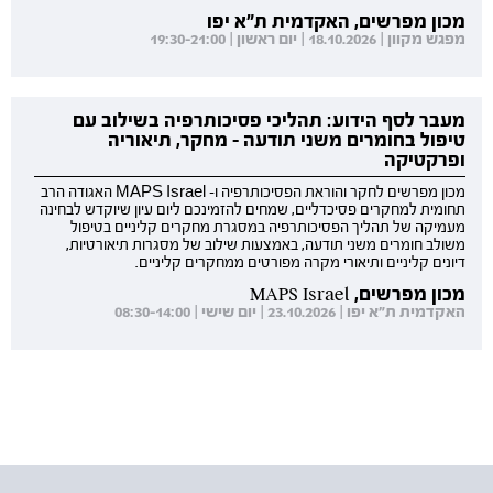
מכון מפרשים, האקדמית ת"א יפו
מפגש מקוון | 18.10.2026 | יום ראשון | 19:30-21:00
מעבר לסף הידוע: תהליכי פסיכותרפיה בשילוב עם
טיפול בחומרים משני תודעה - מחקר, תיאוריה
ופרקטיקה
מכון מפרשים לחקר והוראת הפסיכותרפיה ו- MAPS Israel האגודה הרב
תחומית למחקרים פסיכדליים, שמחים להזמינכם ליום עיון שיוקדש לבחינה
מעמיקה של תהליך הפסיכותרפיה במסגרת מחקרים קליניים בטיפול
משולב חומרים משני תודעה, באמצעות שילוב של מסגרות תיאורטיות,
דיונים קליניים ותיאורי מקרה מפורטים ממחקרים קליניים.
מכון מפרשים, MAPS Israel
האקדמית ת"א יפו | 23.10.2026 | יום שישי | 08:30-14:00