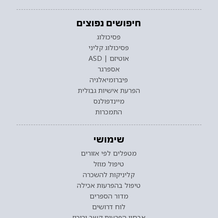
חיפושים נפוצים
פסיכולוג
פסיכולוג קליני
אוטיזם | ASD
אספרגר
פיברומיאלגיה
הפרעת אישיות גבולית
מיינדפולנס
התמכרות
שימושי
מטפלים לפי אזורים
טיפול מוזל
קליניקות להשכרה
טיפול בהפרעות אכילה
מדור הספרים
לוח דרושים
אבחון הפרעות קשב וריכוז