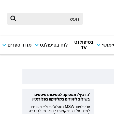
בטיפולנט
מושי
לוח בטיפולנט
מדור ספרים
TV
'הרציף': תעסוקה לפסיכותרפיסטים
בשילוב לימודים בקליניקה בפלורנטין
עו"ס לאחר MSW במסלול טיפולי? מעוניינים
לשמור על רצף מקצועי בין תואר שני לבין בי"ס