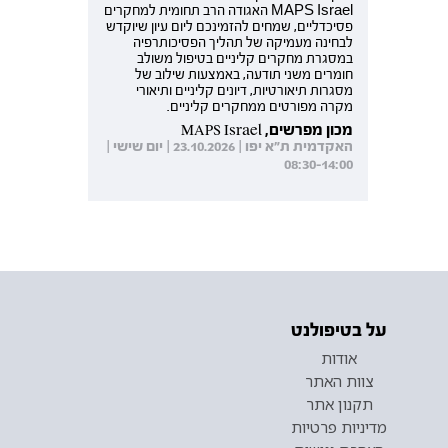
MAPS Israel האגודה הרב תחומית למחקרים
פסיכדליים, שמחים להזמינכם ליום עיון שיוקדש
לבחינה מעמיקה של תהליך הפסיכותרפיה
במסגרת מחקרים קליניים בטיפול משולב
חומרים משני תודעה, באמצעות שילוב של
מסגרות תיאורטיות, דיונים קליניים ותיאורי
מקרה מפורטים ממחקרים קליניים.
מכון מפרשים, MAPS Israel
האקדמית ת"א יפו | 23.10.2026 | יום שישי |
08:30-14:00
על בטיפולנט
אודות
צוות האתר
תקנון אתר
מדיניות פרטיות