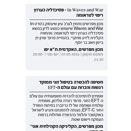
In Waves and War - פסיכדליה כערוץ
ריפוי לטראומה
מכון מפרשים מזמין לערב עיון שיעסוק בסרט In
Waves and War שישמש כמצע לדיון בנושא
פסיכדליה כערוץ ריפוי לטראומה: מהחוויה
הקלינית לידע מחקרי. בהנחיית פרופ' שרון זין
ביימן ויואב בר יוסף.
מכון מפרשים, האקדמית ת"א יפו
מפגש מקוון | 07.09.2026 | יום שני | 20:00-
21:30
חשיפה להכשרה בטיפול זוגי ממוקד
רגשות והכרות עם עולם ה-EFT
שמחים להזמינכם להכרות משמעותית עם עולם
ה-EFT הזוגי. פרופ' רונדה גולדמן, מומחית
עולמית ושותפה של לז גרינברג בפיתוח המודל
הזוגי EFT-C, נענתה להזמנתנו ותגיע לישראל
באוקטובר ותלמד בהכשרה מודולות ברמות
העמקה ויישום שונות.
מכון מפרשים, הקליניקה הקהילתית אוני'