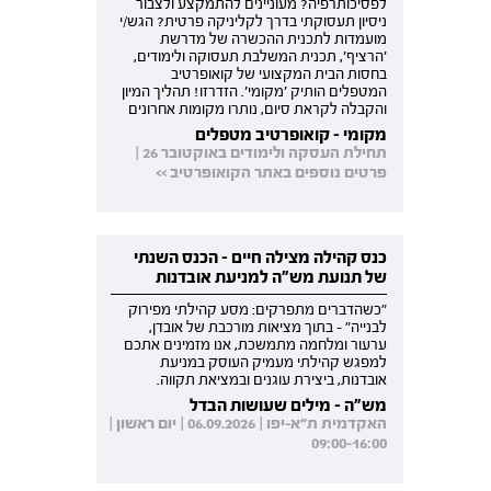
לפסיכותרפיה? מעוניינים להתמקצע ולצבור
ניסיון תעסוקתי בדרך לקליניקה פרטית? הגש/י
מועמדות לתכנית ההכשרה של מדרשת
'הרציף', תכנית המשלבת תעסוקה ולימודים,
בחסות הבית המקצועי של קואופרטיב
המטפלים הותיק 'מקומי'. הזדרזו! תהליך המיון
והקבלה לקראת סיום, נותרו מקומות אחרונים
מקומי - קואופרטיב מטפלים
תחילת העסקה ולימודים באוקטובר 26 |
פרטים נוספים באתר הקואופרטיב >>
כנס קהילה מצילה חיים - הכנס השנתי
של תנועת מש"ה למניעת אובדנות
"כשהדברים מתפרקים: מסע קהילתי מפירוק
לבנייה" - בתוך מציאות מורכבת של אובדן,
ערעור ומלחמה מתמשכת, אנו מזמינים אתכם
למפגש קהילתי מעמיק העוסק במניעת
אובדנות, ביצירת עוגנים ובמציאת תקווה.
מש"ה - מילים שעושות הבדל
האקדמית ת"א-יפו | 06.09.2026 | יום ראשון |
09:00-16:00