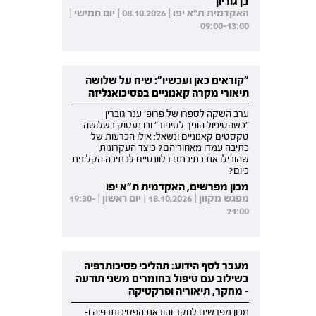
בן גוריון
האקדמית ת"א יפו | 08.10.2026 | יום חמישי |
09:00-13:00
"קוראים כאן ועכשיו": שיח על שלושה
תיאורי מקרה קאנוניים בפסיכואנליזה
ערב השקה לספרו של פרופ' ענר גוברין
"כשהטיפול הופך לסיפור" ובו נעסוק בשלושה
טקסטים קאנוניים ונשאל: אילו הכרעות של
כתיבה עמדו מאחוריהם? כיצד העקרונות
שהובילו את כתיבתם רלוונטיים לכתיבה הקלינית
כיום?
מכון מפרשים, האקדמית ת"א יפו
מפגש מקוון | 18.10.2026 | יום ראשון | 19:30-
21:00
מעבר לסף הידוע: תהליכי פסיכותרפיה
בשילוב עם טיפול בחומרים משני תודעה
- מחקר, תיאוריה ופרקטיקה
מכון מפרשים לחקר והוראת הפסיכותרפיה ו-