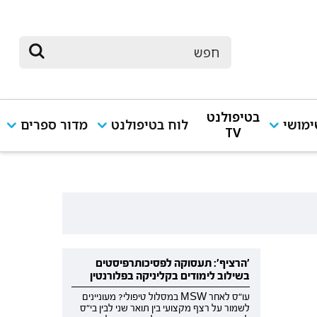
בטיפולנט
מושי
לוח בטיפולנט
מדור ספרים
TV
'הרציף': תעסוקה לפסיכותרפיסטים
בשילוב לימודים בקליניקה בפלורנטין
עו"ס לאחר MSW במסלול טיפולי? מעוניינים
לשמור על רצף מקצועי בין תואר שני לבין בי"ס