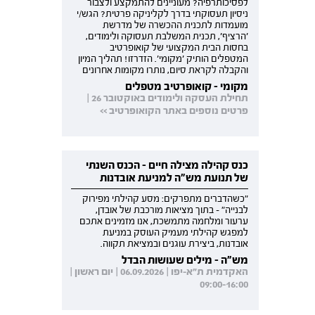
לפסיכותרפיה? מעוניינים להתמקצע ולצבור
ניסיון תעסוקתי בדרך לקליניקה פרטית? הגש/י
מועמדות לתכנית ההכשרה של מדרשת
'הרציף', תכנית המשלבת תעסוקה ולימודים,
בחסות הבית המקצועי של קואופרטיב
המטפלים הותיק 'מקומי'. הזדרזו! תהליך המיון
והקבלה לקראת סיום, נותרו מקומות אחרונים
מקומי - קואופרטיב מטפלים
תחילת העסקה ולימודים באוקטובר 26 |
פרטים נוספים באתר הקואופרטיב >>
כנס קהילה מצילה חיים - הכנס השנתי
של תנועת מש"ה למניעת אובדנות
"כשהדברים מתפרקים: מסע קהילתי מפירוק
לבנייה" - בתוך מציאות מורכבת של אובדן,
ערעור ומלחמה מתמשכת, אנו מזמינים אתכם
למפגש קהילתי מעמיק העוסק במניעת
אובדנות, ביצירת עוגנים ובמציאת תקווה.
מש"ה - מילים שעושות הבדל
האקדמית ת"א-יפו | 06.09.2026 | יום ראשון |
09:00-16:00