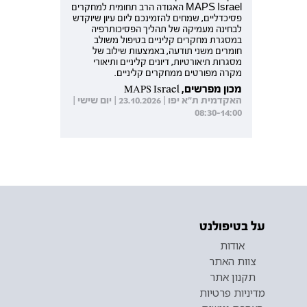
MAPS Israel האגודה הרב תחומית למחקרים
פסיכדליים, שמחים להזמינכם ליום עיון שיוקדש
לבחינה מעמיקה של תהליך הפסיכותרפיה
במסגרת מחקרים קליניים בטיפול משולב
חומרים משני תודעה, באמצעות שילוב של
מסגרות תיאורטיות, דיונים קליניים ותיאורי
מקרה מפורטים ממחקרים קליניים.
מכון מפרשים, MAPS Israel
האקדמית ת"א יפו | 23.10.2026 | יום שישי |
08:30-14:00
על בטיפולנט
אודות
צוות האתר
תקנון אתר
מדיניות פרטיות