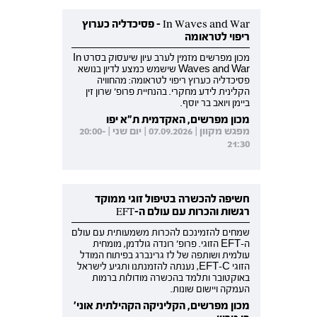
In Waves and War - פסיכדליה כערוץ
ריפוי לטראומה
מכון מפרשים מזמין לערב עיון שיעסוק בסרט In
Waves and War שישמש כמצע לדיון בנושא
פסיכדליה כערוץ ריפוי לטראומה: מהחוויה
הקלינית לידע מחקרי. בהנחיית פרופ' שרון זין
ביימן ויואב בר יוסף.
מכון מפרשים, האקדמית ת"א יפו
מפגש מקוון | 07.09.2026 | יום שני | 20:00-
21:30
חשיפה להכשרה בטיפול זוגי ממוקד
רגשות והכרות עם עולם ה-EFT
שמחים להזמינכם להכרות משמעותית עם עולם
ה-EFT הזוגי. פרופ' רונדה גולדמן, מומחית
עולמית ושותפה של לז גרינברג בפיתוח המודל
הזוגי EFT-C, נענתה להזמנתנו ותגיע לישראל
באוקטובר ותלמד בהכשרה מודולות ברמות
העמקה ויישום שונות.
מכון מפרשים, הקליניקה הקהילתית אוני'