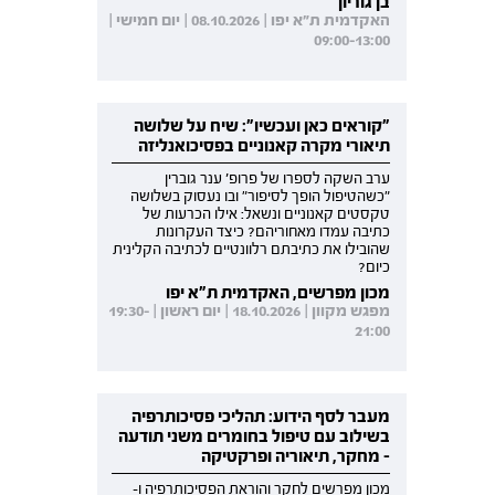
בן גוריון
האקדמית ת"א יפו | 08.10.2026 | יום חמישי |
09:00-13:00
"קוראים כאן ועכשיו": שיח על שלושה
תיאורי מקרה קאנוניים בפסיכואנליזה
ערב השקה לספרו של פרופ' ענר גוברין
"כשהטיפול הופך לסיפור" ובו נעסוק בשלושה
טקסטים קאנוניים ונשאל: אילו הכרעות של
כתיבה עמדו מאחוריהם? כיצד העקרונות
שהובילו את כתיבתם רלוונטיים לכתיבה הקלינית
כיום?
מכון מפרשים, האקדמית ת"א יפו
מפגש מקוון | 18.10.2026 | יום ראשון | 19:30-
21:00
מעבר לסף הידוע: תהליכי פסיכותרפיה
בשילוב עם טיפול בחומרים משני תודעה
- מחקר, תיאוריה ופרקטיקה
מכון מפרשים לחקר והוראת הפסיכותרפיה ו-