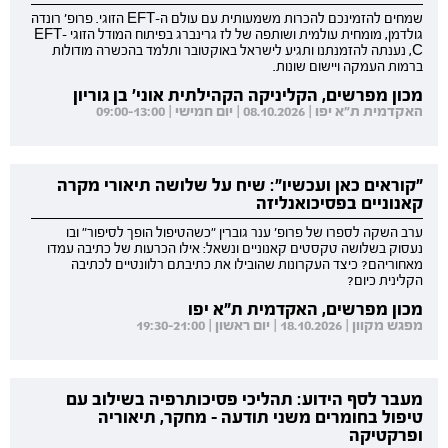
שמחים להזמינכם להכרות משמעותית עם עולם ה-EFT הזוגי. פרופ' רונדה
גולדמן, מומחית עולמית ושותפה של לז גרינברג בפיתוח המודל הזוגי EFT-
C, נענתה להזמנתנו ותגיע לישראל באוקטובר ותלמד בהכשרה מודולות
ברמות העמקה ויישום שונות.
מכון מפרשים, הקליניקה הקהילתית אוני' בן גוריון
האקדמית ת"א יפו | 08.10.2026 | יום חמישי | 09:00-13:00
"קוראים כאן ועכשיו": שיח על שלושה תיאורי מקרה
קאנוניים בפסיכואנליזה
ערב השקה לספרו של פרופ' ענר גוברין "כשהטיפול הופך לסיפור" ובו
נעסוק בשלושה טקסטים קאנוניים ונשאל: אילו הכרעות של כתיבה עמדו
מאחוריהם? כיצד העקרונות שהובילו את כתיבתם רלוונטיים לכתיבה
הקלינית כיום?
מכון מפרשים, האקדמית ת"א יפו
מפגש מקוון | 18.10.2026 | יום ראשון | 19:30-21:00
מעבר לסף הידוע: תהליכי פסיכותרפיה בשילוב עם
טיפול בחומרים משני תודעה - מחקר, תיאוריה
ופרקטיקה