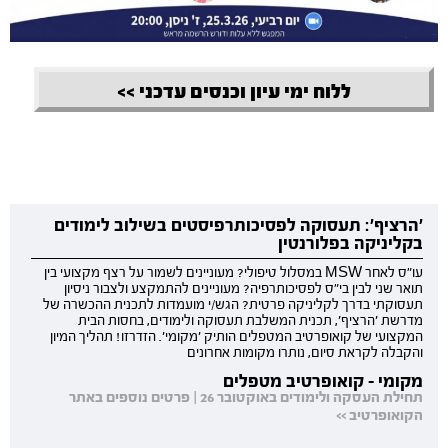
ללוח ימי עיון וכנסים עדכני >>
'הרציף': תעסוקה לפסיכותרפיסטים בשילוב לימודים
בקליניקה בפלורנטין
עו"ס לאחר MSW במסלול טיפולי? מעוניינים לשמור על רצף מקצועי בין
תואר שני לבין בי"ס לפסיכותרפיה? מעוניינים להתמקצע ולצבור ניסיון
תעסוקתי בדרך לקליניקה פרטית? הגש/י מועמדות לתכנית ההכשרה של
מדרשת 'הרציף', תכנית המשלבת תעסוקה ולימודים, בחסות הבית
המקצועי של קואופרטיב המטפלים הותיק 'מקומי'. הזדרזו! תהליך המיון
והקבלה לקראת סיום, נותרו מקומות אחרונים
מקומי - קואופרטיב מטפלים
תחילת העסקה ולימודים באוקטובר 26 | פרטים נוספים באתר
הקואופרטיב >>