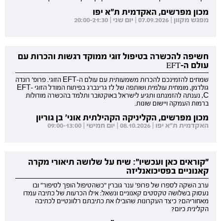
מכון מפרשים, האקדמית ת"א יפו
מפגש מקוון | 07.09.2026 | יום שני | 20:00-21:30
חשיפה להכשרה בטיפול זוגי ממוקד רגשות והכרות עם
עולם ה-EFT
שמחים להזמינכם להכרות משמעותית עם עולם ה-EFT הזוגי. פרופ' רונדה
גולדמן, מומחית עולמית ושותפה של לז גרינברג בפיתוח המודל הזוגי EFT-
C, נענתה להזמנתנו ותגיע לישראל באוקטובר ותלמד בהכשרה מודולות
ברמות העמקה ויישום שונות.
מכון מפרשים, הקליניקה הקהילתית אוני' בן גוריון
האקדמית ת"א יפו | 08.10.2026 | יום חמישי | 09:00-13:00
"קוראים כאן ועכשיו": שיח על שלושה תיאורי מקרה
קאנוניים בפסיכואנליזה
ערב השקה לספרו של פרופ' ענר גוברין "כשהטיפול הופך לסיפור" ובו
נעסוק בשלושה טקסטים קאנוניים ונשאל: אילו הכרעות של כתיבה עמדו
מאחוריהם? כיצד העקרונות שהובילו את כתיבתם רלוונטיים לכתיבה
הקלינית כיום?