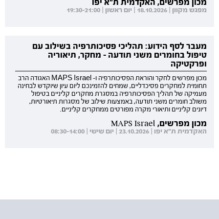
מכון מפרשים, האקדמית ת"א יפו
מפגש מקוון | 18.10.2026 | יום ראשון | 19:30-21:00
מעבר לסף הידוע: תהליכי פסיכותרפיה בשילוב עם
טיפול בחומרים משני תודעה - מחקר, תיאוריה
ופרקטיקה
מכון מפרשים לחקר והוראת הפסיכותרפיה ו- MAPS Israel האגודה הרב
תחומית למחקרים פסיכדליים, שמחים להזמינכם ליום עיון שיוקדש לבחינה
מעמיקה של תהליך הפסיכותרפיה במסגרת מחקרים קליניים בטיפול
משולב חומרים משני תודעה, באמצעות שילוב של מסגרות תיאורטיות,
דיונים קליניים ותיאורי מקרה מפורטים ממחקרים קליניים.
מכון מפרשים, MAPS Israel
האקדמית ת"א יפו | 23.10.2026 | יום שישי | 08:30-14:00