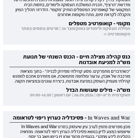
תעסוקתי בדרך לקליניקה פרטית? הגש/י מועמדות לתכנית ההכשרה של
מדרשת 'הרציף', תכנית המשלבת תעסוקה ולימודים, בחסות הבית
המקצועי של קואופרטיב המטפלים הותיק 'מקומי'. הזדרזו! תהליך המיון
והקבלה לקראת סיום, נותרו מקומות אחרונים
מקומי - קואופרטיב מטפלים
תחילת העסקה ולימודים באוקטובר 26 | פרטים נוספים באתר
הקואופרטיב >>
כנס קהילה מצילה חיים - הכנס השנתי של תנועת
מש"ה למניעת אובדנות
"כשהדברים מתפרקים: מסע קהילתי מפירוק לבנייה" - בתוך מציאות
מורכבת של אובדן, ערעור ומלחמה מתמשכת, אנו מזמינים אתכם למפגש
קהילתי מעמיק העוסק במניעת אובדנות, ביצירת עוגנים ובמציאת תקווה.
מש"ה - מילים שעושות הבדל
האקדמית ת"א-יפו | 06.09.2026 | יום ראשון | 09:00-16:00
In Waves and War - פסיכדליה כערוץ ריפוי לטראומה
מכון מפרשים מזמין לערב עיון שיעסוק בסרט In Waves and War
שישמש כמצע לדיון בנושא פסיכדליה כערוץ ריפוי לטראומה: מהחוויה
הקלינית לידע מחקרי. בהנחיית פרופ' שרון זין ביימן ויואב בר יוסף.