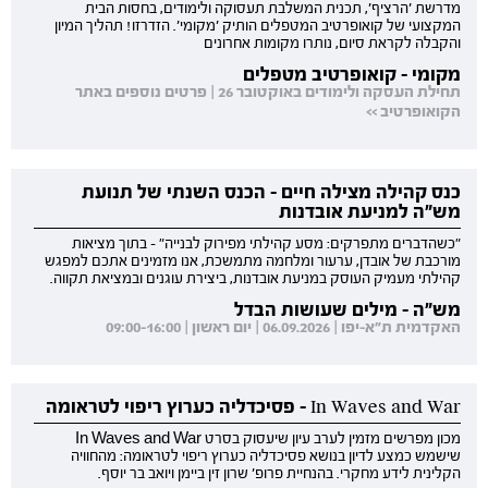
מדרשת 'הרציף', תכנית המשלבת תעסוקה ולימודים, בחסות הבית
המקצועי של קואופרטיב המטפלים הותיק 'מקומי'. הזדרזו! תהליך המיון
והקבלה לקראת סיום, נותרו מקומות אחרונים
מקומי - קואופרטיב מטפלים
תחילת העסקה ולימודים באוקטובר 26 | פרטים נוספים באתר
הקואופרטיב >>
כנס קהילה מצילה חיים - הכנס השנתי של תנועת
מש"ה למניעת אובדנות
"כשהדברים מתפרקים: מסע קהילתי מפירוק לבנייה" - בתוך מציאות
מורכבת של אובדן, ערעור ומלחמה מתמשכת, אנו מזמינים אתכם למפגש
קהילתי מעמיק העוסק במניעת אובדנות, ביצירת עוגנים ובמציאת תקווה.
מש"ה - מילים שעושות הבדל
האקדמית ת"א-יפו | 06.09.2026 | יום ראשון | 09:00-16:00
In Waves and War - פסיכדליה כערוץ ריפוי לטראומה
מכון מפרשים מזמין לערב עיון שיעסוק בסרט In Waves and War
שישמש כמצע לדיון בנושא פסיכדליה כערוץ ריפוי לטראומה: מהחוויה
הקלינית לידע מחקרי. בהנחיית פרופ' שרון זין ביימן ויואב בר יוסף.