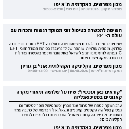
מכון מפרשים, האקדמית ת"א יפו
מפגש מקוון | 07.09.2026 | יום שני | 20:00-21:30
חשיפה להכשרה בטיפול זוגי ממוקד רגשות והכרות עם
עולם ה-EFT
שמחים להזמינכם להכרות משמעותית עם עולם ה-EFT הזוגי. פרופ' רונדה
גולדמן, מומחית עולמית ושותפה של לז גרינברג בפיתוח המודל הזוגי EFT-
C, נענתה להזמנתנו ותגיע לישראל באוקטובר ותלמד בהכשרה מודולות
ברמות העמקה ויישום שונות.
מכון מפרשים, הקליניקה הקהילתית אוני' בן גוריון
האקדמית ת"א יפו | 08.10.2026 | יום חמישי | 09:00-13:00
"קוראים כאן ועכשיו": שיח על שלושה תיאורי מקרה
קאנוניים בפסיכואנליזה
ערב השקה לספרו של פרופ' ענר גוברין "כשהטיפול הופך לסיפור" ובו
נעסוק בשלושה טקסטים קאנוניים ונשאל: אילו הכרעות של כתיבה עמדו
מאחוריהם? כיצד העקרונות שהובילו את כתיבתם רלוונטיים לכתיבה
הקלינית כיום?
מכון מפרשים, האקדמית ת"א יפו