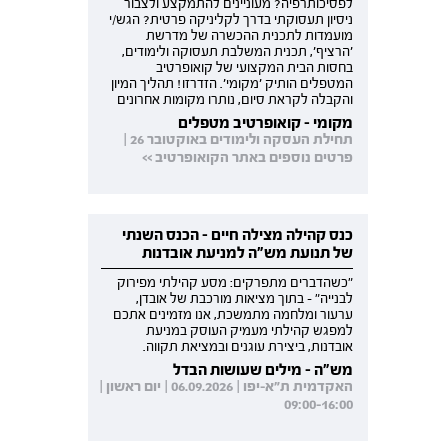
לפסיכותרפיה? מעוניינים להתמקצע ולצבור
ניסיון תעסוקתי בדרך לקליניקה פרטית? הגש/י
מועמדות לתכנית ההכשרה של מדרשת
'הרציף', תכנית המשלבת תעסוקה ולימודים,
בחסות הבית המקצועי של קואופרטיב
המטפלים הותיק 'מקומי'. הזדרזו! תהליך המיון
והקבלה לקראת סיום, נותרו מקומות אחרונים
מקומי - קואופרטיב מטפלים
תחילת העסקה ולימודים באוקטובר 26 |
פרטים נוספים באתר הקואופרטיב >>
כנס קהילה מצילה חיים - הכנס השנתי
של תנועת מש"ה למניעת אובדנות
"כשהדברים מתפרקים: מסע קהילתי מפירוק
לבנייה" - בתוך מציאות מורכבת של אובדן,
ערעור ומלחמה מתמשכת, אנו מזמינים אתכם
למפגש קהילתי מעמיק העוסק במניעת
אובדנות, ביצירת עוגנים ובמציאת תקווה.
מש"ה - מילים שעושות הבדל
האקדמית ת"א-יפו | 06.09.2026 | יום ראשון |
09:00-16:00