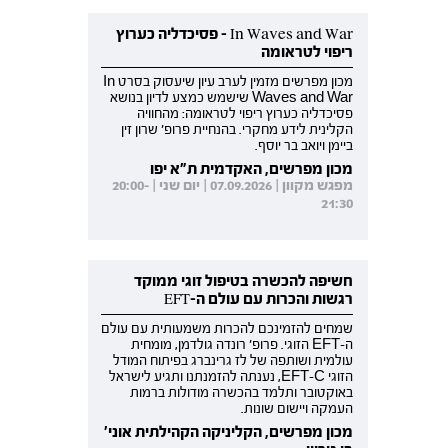
In Waves and War - פסיכדליה כערוץ
ריפוי לטראומה
מכון מפרשים מזמין לערב עיון שיעסוק בסרט In
Waves and War שישמש כמצע לדיון בנושא
פסיכדליה כערוץ ריפוי לטראומה: מהחוויה
הקלינית לידע מחקרי. בהנחיית פרופ' שרון זין
ביימן ויואב בר יוסף.
מכון מפרשים, האקדמית ת"א יפו
מפגש מקוון | 07.09.2026 | יום שני | 20:00-
21:30
חשיפה להכשרה בטיפול זוגי ממוקד
רגשות והכרות עם עולם ה-EFT
שמחים להזמינכם להכרות משמעותית עם עולם
ה-EFT הזוגי. פרופ' רונדה גולדמן, מומחית
עולמית ושותפה של לז גרינברג בפיתוח המודל
הזוגי EFT-C, נענתה להזמנתנו ותגיע לישראל
באוקטובר ותלמד בהכשרה מודולות ברמות
העמקה ויישום שונות.
מכון מפרשים, הקליניקה הקהילתית אוני'