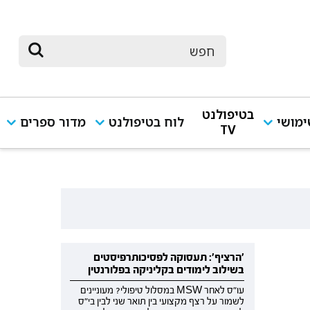
בטיפולנט
מושי
לוח בטיפולנט
מדור ספרים
TV
'הרציף': תעסוקה לפסיכותרפיסטים
בשילוב לימודים בקליניקה בפלורנטין
עו"ס לאחר MSW במסלול טיפולי? מעוניינים
לשמור על רצף מקצועי בין תואר שני לבין בי"ס