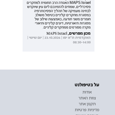
MAPS Israel האגודה הרב תחומית למחקרים
פסיכדליים, שמחים להזמינכם ליום עיון שיוקדש
לבחינה מעמיקה של תהליך הפסיכותרפיה
במסגרת מחקרים קליניים בטיפול משולב
חומרים משני תודעה, באמצעות שילוב של
מסגרות תיאורטיות, דיונים קליניים ותיאורי
מקרה מפורטים ממחקרים קליניים.
מכון מפרשים, MAPS Israel
האקדמית ת"א יפו | 23.10.2026 | יום שישי |
08:30-14:00
על בטיפולנט
אודות
צוות האתר
תקנון אתר
מדיניות פרטיות