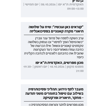
בן גוריון
האקדמית ת"א יפו | 08.10.2026 | יום חמישי |
09:00-13:00
"קוראים כאן ועכשיו": שיח על שלושה
תיאורי מקרה קאנוניים בפסיכואנליזה
ערב השקה לספרו של פרופ' ענר גוברין
"כשהטיפול הופך לסיפור" ובו נעסוק בשלושה
טקסטים קאנוניים ונשאל: אילו הכרעות של
כתיבה עמדו מאחוריהם? כיצד העקרונות
שהובילו את כתיבתם רלוונטיים לכתיבה הקלינית
כיום?
מכון מפרשים, האקדמית ת"א יפו
מפגש מקוון | 18.10.2026 | יום ראשון | 19:30-
21:00
מעבר לסף הידוע: תהליכי פסיכותרפיה
בשילוב עם טיפול בחומרים משני תודעה
- מחקר, תיאוריה ופרקטיקה
מכון מפרשים לחקר והוראת הפסיכותרפיה ו-