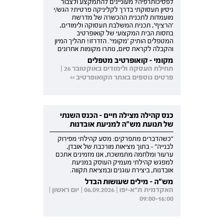
לפסיכותרפיה? מעוניינים להתמקצע ולצבור
ניסיון תעסוקתי בדרך לקליניקה פרטית? הגש/י
מועמדות לתכנית ההכשרה של מדרשת
'הרציף', תכנית המשלבת תעסוקה ולימודים,
בחסות הבית המקצועי של קואופרטיב
המטפלים הותיק 'מקומי'. הזדרזו! תהליך המיון
והקבלה לקראת סיום, נותרו מקומות אחרונים
מקומי - קואופרטיב מטפלים
תחילת העסקה ולימודים באוקטובר 26 |
פרטים נוספים באתר הקואופרטיב >>
כנס קהילה מצילה חיים - הכנס השנתי
של תנועת מש"ה למניעת אובדנות
"כשהדברים מתפרקים: מסע קהילתי מפירוק
לבנייה" - בתוך מציאות מורכבת של אובדן,
ערעור ומלחמה מתמשכת, אנו מזמינים אתכם
למפגש קהילתי מעמיק העוסק במניעת
אובדנות, ביצירת עוגנים ובמציאת תקווה.
מש"ה - מילים שעושות הבדל
האקדמית ת"א-יפו | 06.09.2026 | יום ראשון |
09:00-16:00