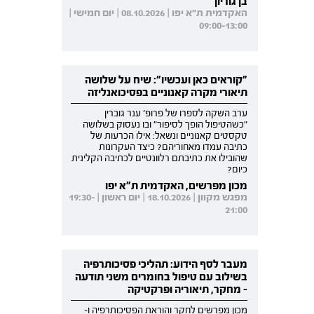
בן גוריון
האקדמית ת"א יפו | 08.10.2026 | יום חמישי |
09:00-13:00
"קוראים כאן ועכשיו": שיח על שלושה
תיאורי מקרה קאנוניים בפסיכואנליזה
ערב השקה לספרו של פרופ' ענר גוברין
"כשהטיפול הופך לסיפור" ובו נעסוק בשלושה
טקסטים קאנוניים ונשאל: אילו הכרעות של
כתיבה עמדו מאחוריהם? כיצד העקרונות
שהובילו את כתיבתם רלוונטיים לכתיבה הקלינית
כיום?
מכון מפרשים, האקדמית ת"א יפו
מפגש מקוון | 18.10.2026 | יום ראשון | 19:30-
21:00
מעבר לסף הידוע: תהליכי פסיכותרפיה
בשילוב עם טיפול בחומרים משני תודעה
- מחקר, תיאוריה ופרקטיקה
מכון מפרשים לחקר והוראת הפסיכותרפיה ו-