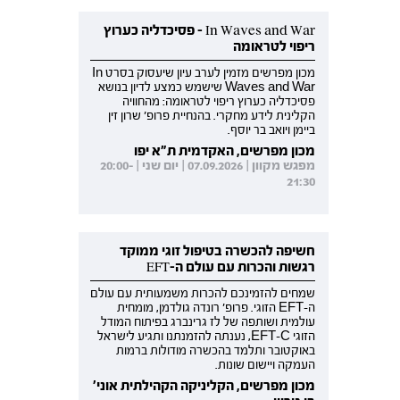
In Waves and War - פסיכדליה כערוץ
ריפוי לטראומה
מכון מפרשים מזמין לערב עיון שיעסוק בסרט In
Waves and War שישמש כמצע לדיון בנושא
פסיכדליה כערוץ ריפוי לטראומה: מהחוויה
הקלינית לידע מחקרי. בהנחיית פרופ' שרון זין
ביימן ויואב בר יוסף.
מכון מפרשים, האקדמית ת"א יפו
מפגש מקוון | 07.09.2026 | יום שני | 20:00-
21:30
חשיפה להכשרה בטיפול זוגי ממוקד
רגשות והכרות עם עולם ה-EFT
שמחים להזמינכם להכרות משמעותית עם עולם
ה-EFT הזוגי. פרופ' רונדה גולדמן, מומחית
עולמית ושותפה של לז גרינברג בפיתוח המודל
הזוגי EFT-C, נענתה להזמנתנו ותגיע לישראל
באוקטובר ותלמד בהכשרה מודולות ברמות
העמקה ויישום שונות.
מכון מפרשים, הקליניקה הקהילתית אוני'