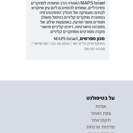
MAPS Israel האגודה הרב תחומית למחקרים
פסיכדליים, שמחים להזמינכם ליום עיון שיוקדש
לבחינה מעמיקה של תהליך הפסיכותרפיה
במסגרת מחקרים קליניים בטיפול משולב
חומרים משני תודעה, באמצעות שילוב של
מסגרות תיאורטיות, דיונים קליניים ותיאורי
מקרה מפורטים ממחקרים קליניים.
מכון מפרשים, MAPS Israel
האקדמית ת"א יפו | 23.10.2026 | יום שישי |
08:30-14:00
על בטיפולנט
אודות
צוות האתר
תקנון אתר
מדיניות פרטיות