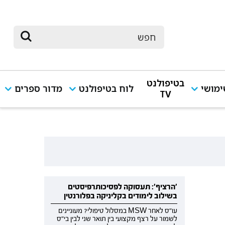
בטיפולנט
מושי
לוח בטיפולנט
מדור ספרים
TV
'הרציף': תעסוקה לפסיכותרפיסטים
בשילוב לימודים בקליניקה בפלורנטין
עו"ס לאחר MSW במסלול טיפולי? מעוניינים
לשמור על רצף מקצועי בין תואר שני לבין בי"ס