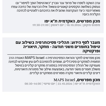
ערב השקה לספרו של פרופ' ענר גוברין "כשהטיפול הופך לסיפור" ובו
נעסוק בשלושה טקסטים קאנוניים ונשאל: אילו הכרעות של כתיבה עמדו
מאחוריהם? כיצד העקרונות שהובילו את כתיבתם רלוונטיים לכתיבה
הקלינית כיום?
מכון מפרשים, האקדמית ת"א יפו
מפגש מקוון | 18.10.2026 | יום ראשון | 19:30-21:00
מעבר לסף הידוע: תהליכי פסיכותרפיה בשילוב עם
טיפול בחומרים משני תודעה - מחקר, תיאוריה
ופרקטיקה
מכון מפרשים לחקר והוראת הפסיכותרפיה ו- MAPS Israel האגודה הרב
תחומית למחקרים פסיכדליים, שמחים להזמינכם ליום עיון שיוקדש לבחינה
מעמיקה של תהליך הפסיכותרפיה במסגרת מחקרים קליניים בטיפול
משולב חומרים משני תודעה, באמצעות שילוב של מסגרות תיאורטיות,
דיונים קליניים ותיאורי מקרה מפורטים ממחקרים קליניים.
מכון מפרשים, MAPS Israel
האקדמית ת"א יפו | 23.10.2026 | יום שישי | 08:30-14:00