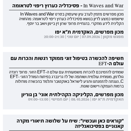
In Waves and War - פסיכדליה כערוץ ריפוי לטראומה
מכון מפרשים מזמין לערב עיון שיעסוק בסרט In Waves and War
שישמש כמצע לדיון בנושא פסיכדליה כערוץ ריפוי לטראומה: מהחוויה
הקלינית לידע מחקרי. בהנחיית פרופ' שרון זין ביימן ויואב בר יוסף.
מכון מפרשים, האקדמית ת"א יפו
מפגש מקוון | 07.09.2026 | יום שני | 20:00-21:30
חשיפה להכשרה בטיפול זוגי ממוקד רגשות והכרות עם
עולם ה-EFT
שמחים להזמינכם להכרות משמעותית עם עולם ה-EFT הזוגי. פרופ' רונדה
גולדמן, מומחית עולמית ושותפה של לז גרינברג בפיתוח המודל הזוגי EFT-
C, נענתה להזמנתנו ותגיע לישראל באוקטובר ותלמד בהכשרה מודולות
ברמות העמקה ויישום שונות.
מכון מפרשים, הקליניקה הקהילתית אוני' בן גוריון
האקדמית ת"א יפו | 08.10.2026 | יום חמישי | 09:00-13:00
"קוראים כאן ועכשיו": שיח על שלושה תיאורי מקרה
קאנוניים בפסיכואנליזה