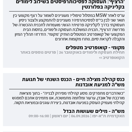
'הרציף': תעסוקה לפסיכותרפיסטים בשילוב לימודים
בקליניקה בפלורנטין
עו"ס לאחר MSW במסלול טיפולי? מעוניינים לשמור על רצף מקצועי בין
תואר שני לבין בי"ס לפסיכותרפיה? מעוניינים להתמקצע ולצבור ניסיון
תעסוקתי בדרך לקליניקה פרטית? הגש/י מועמדות לתכנית ההכשרה של
מדרשת 'הרציף', תכנית המשלבת תעסוקה ולימודים, בחסות הבית
המקצועי של קואופרטיב המטפלים הותיק 'מקומי'. הזדרזו! תהליך המיון
והקבלה לקראת סיום, נותרו מקומות אחרונים
מקומי - קואופרטיב מטפלים
תחילת העסקה ולימודים באוקטובר 26 | פרטים נוספים באתר
הקואופרטיב >>
כנס קהילה מצילה חיים - הכנס השנתי של תנועת
מש"ה למניעת אובדנות
"כשהדברים מתפרקים: מסע קהילתי מפירוק לבנייה" - בתוך מציאות
מורכבת של אובדן, ערעור ומלחמה מתמשכת, אנו מזמינים אתכם למפגש
קהילתי מעמיק העוסק במניעת אובדנות, ביצירת עוגנים ובמציאת תקווה.
מש"ה - מילים שעושות הבדל
האקדמית ת"א-יפו | 06.09.2026 | יום ראשון | 09:00-16:00