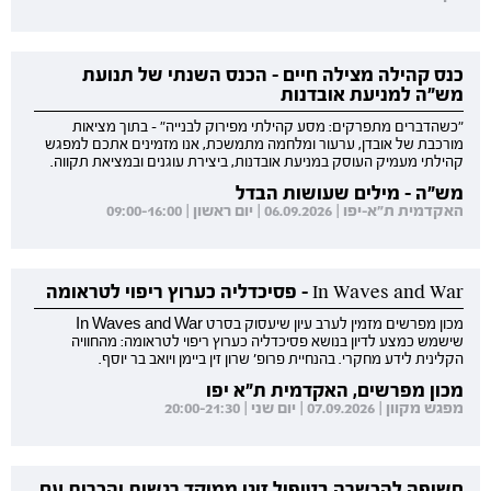
כנס קהילה מצילה חיים - הכנס השנתי של תנועת
מש"ה למניעת אובדנות
"כשהדברים מתפרקים: מסע קהילתי מפירוק לבנייה" - בתוך מציאות
מורכבת של אובדן, ערעור ומלחמה מתמשכת, אנו מזמינים אתכם למפגש
קהילתי מעמיק העוסק במניעת אובדנות, ביצירת עוגנים ובמציאת תקווה.
מש"ה - מילים שעושות הבדל
האקדמית ת"א-יפו | 06.09.2026 | יום ראשון | 09:00-16:00
In Waves and War - פסיכדליה כערוץ ריפוי לטראומה
מכון מפרשים מזמין לערב עיון שיעסוק בסרט In Waves and War
שישמש כמצע לדיון בנושא פסיכדליה כערוץ ריפוי לטראומה: מהחוויה
הקלינית לידע מחקרי. בהנחיית פרופ' שרון זין ביימן ויואב בר יוסף.
מכון מפרשים, האקדמית ת"א יפו
מפגש מקוון | 07.09.2026 | יום שני | 20:00-21:30
חשיפה להכשרה בטיפול זוגי ממוקד רגשות והכרות עם