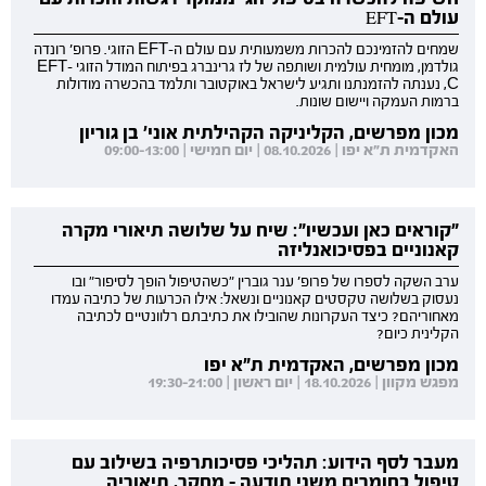
עולם ה-EFT
שמחים להזמינכם להכרות משמעותית עם עולם ה-EFT הזוגי. פרופ' רונדה
גולדמן, מומחית עולמית ושותפה של לז גרינברג בפיתוח המודל הזוגי EFT-
C, נענתה להזמנתנו ותגיע לישראל באוקטובר ותלמד בהכשרה מודולות
ברמות העמקה ויישום שונות.
מכון מפרשים, הקליניקה הקהילתית אוני' בן גוריון
האקדמית ת"א יפו | 08.10.2026 | יום חמישי | 09:00-13:00
"קוראים כאן ועכשיו": שיח על שלושה תיאורי מקרה
קאנוניים בפסיכואנליזה
ערב השקה לספרו של פרופ' ענר גוברין "כשהטיפול הופך לסיפור" ובו
נעסוק בשלושה טקסטים קאנוניים ונשאל: אילו הכרעות של כתיבה עמדו
מאחוריהם? כיצד העקרונות שהובילו את כתיבתם רלוונטיים לכתיבה
הקלינית כיום?
מכון מפרשים, האקדמית ת"א יפו
מפגש מקוון | 18.10.2026 | יום ראשון | 19:30-21:00
מעבר לסף הידוע: תהליכי פסיכותרפיה בשילוב עם
טיפול בחומרים משני תודעה - מחקר, תיאוריה