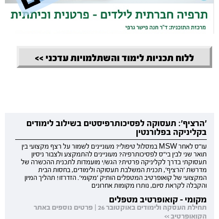
ללוח תכניות לימוד והשתלמויות עדכני >>
'הרציף': תעסוקה לפסיכותרפיסטים בשילוב לימודים
בקליניקה בפלורנטין
עו"ס לאחר MSW במסלול טיפולי? מעוניינים לשמור על רצף מקצועי בין
תואר שני לבין בי"ס לפסיכותרפיה? מעוניינים להתמקצע ולצבור ניסיון
תעסוקתי בדרך לקליניקה פרטית? הגש/י מועמדות לתכנית ההכשרה של
מדרשת 'הרציף', תכנית המשלבת תעסוקה ולימודים, בחסות הבית
המקצועי של קואופרטיב המטפלים הותיק 'מקומי'. הזדרזו! תהליך המיון
והקבלה לקראת סיום, נותרו מקומות אחרונים
מקומי - קואופרטיב מטפלים
תחילת העסקה ולימודים באוקטובר 26 | פרטים נוספים באתר
הקואופרטיב >>