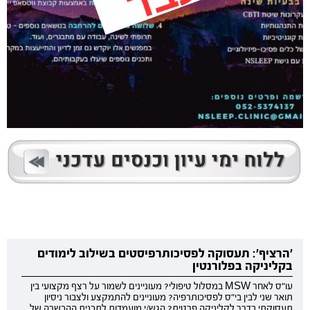
'הרציף': תעסוקה לפסיכותרפיסטים בשילוב לימודים
בקליניקה בפלורנטין
עו"ס לאחר MSW במסלול טיפולי? מעוניינים לשמור על רצף מקצועי בין
תואר שני לבין בי"ס לפסיכותרפיה? מעוניינים להתמקצע ולצבור ניסיון
תעסוקתי בדרך לקליניקה פרטית? הגש/י מועמדות לתכנית ההכשרה של