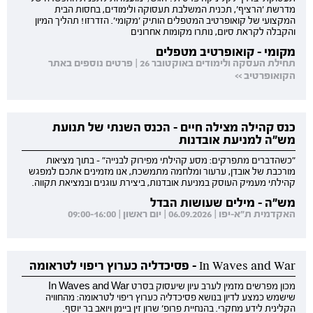
מדרשת 'הרציף', תכנית המשלבת תעסוקה ולימודים, בחסות הבית
המקצועי של קואופרטיב המטפלים הותיק 'מקומי'. הזדרזו! תהליך המיון
והקבלה לקראת סיום, נותרו מקומות אחרונים
מקומי - קואופרטיב מטפלים
תחילת העסקה ולימודים באוקטובר 26 | פרטים נוספים באתר
הקואופרטיב >>
כנס קהילה מצילה חיים - הכנס השנתי של תנועת
מש"ה למניעת אובדנות
"כשהדברים מתפרקים: מסע קהילתי מפירוק לבנייה" - בתוך מציאות
מורכבת של אובדן, ערעור ומלחמה מתמשכת, אנו מזמינים אתכם למפגש
קהילתי מעמיק העוסק במניעת אובדנות, ביצירת עוגנים ובמציאת תקווה.
מש"ה - מילים שעושות הבדל
האקדמית ת"א-יפו | 06.09.2026 | יום ראשון | 09:00-16:00
In Waves and War - פסיכדליה כערוץ ריפוי לטראומה
מכון מפרשים מזמין לערב עיון שיעסוק בסרט In Waves and War
שישמש כמצע לדיון בנושא פסיכדליה כערוץ ריפוי לטראומה: מהחוויה
הקלינית לידע מחקרי. בהנחיית פרופ' שרון זין ביימן ויואב בר יוסף.