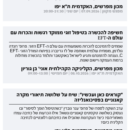
מכון מפרשים, האקדמית ת"א יפו
מפגש מקוון | 07.09.2026 | יום שני | 20:00-21:30
חשיפה להכשרה בטיפול זוגי ממוקד רגשות והכרות עם
עולם ה-EFT
שמחים להזמינכם להכרות משמעותית עם עולם ה-EFT הזוגי. פרופ' רונדה
גולדמן, מומחית עולמית ושותפה של לז גרינברג בפיתוח המודל הזוגי EFT-
C, נענתה להזמנתנו ותגיע לישראל באוקטובר ותלמד בהכשרה מודולות
ברמות העמקה ויישום שונות.
מכון מפרשים, הקליניקה הקהילתית אוני' בן גוריון
האקדמית ת"א יפו | 08.10.2026 | יום חמישי | 09:00-13:00
"קוראים כאן ועכשיו": שיח על שלושה תיאורי מקרה
קאנוניים בפסיכואנליזה
ערב השקה לספרו של פרופ' ענר גוברין "כשהטיפול הופך לסיפור" ובו
נעסוק בשלושה טקסטים קאנוניים ונשאל: אילו הכרעות של כתיבה עמדו
מאחוריהם? כיצד העקרונות שהובילו את כתיבתם רלוונטיים לכתיבה
הקלינית כיום?