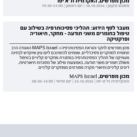
מכון מפרשים, האקדמית ת"א יפו
מפגש מקוון | 18.10.2026 | יום ראשון | 19:30-21:00
מעבר לסף הידוע: תהליכי פסיכותרפיה בשילוב עם
טיפול בחומרים משני תודעה - מחקר, תיאוריה
ופרקטיקה
מכון מפרשים לחקר והוראת הפסיכותרפיה ו- MAPS Israel האגודה הרב
תחומית למחקרים פסיכדליים, שמחים להזמינכם ליום עיון שיוקדש לבחינה
מעמיקה של תהליך הפסיכותרפיה במסגרת מחקרים קליניים בטיפול
משולב חומרים משני תודעה, באמצעות שילוב של מסגרות תיאורטיות,
דיונים קליניים ותיאורי מקרה מפורטים ממחקרים קליניים.
מכון מפרשים, MAPS Israel
האקדמית ת"א יפו | 23.10.2026 | יום שישי | 08:30-14:00