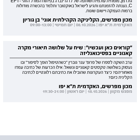
גולדמן, מומחית עולמית ושותפה של לז גרינברג בפיתוח המודל הזוגי EFT-
C, נענתה להזמנתנו ותגיע לישראל באוקטובר ותלמד בהכשרה מודולות
ברמות העמקה ויישום שונות.
מכון מפרשים, הקליניקה הקהילתית אוני' בן גוריון
האקדמית ת"א יפו | 08.10.2026 | יום חמישי | 09:00-13:00
"קוראים כאן ועכשיו": שיח על שלושה תיאורי מקרה
קאנוניים בפסיכואנליזה
ערב השקה לספרו של פרופ' ענר גוברין "כשהטיפול הופך לסיפור" ובו
נעסוק בשלושה טקסטים קאנוניים ונשאל: אילו הכרעות של כתיבה עמדו
מאחוריהם? כיצד העקרונות שהובילו את כתיבתם רלוונטיים לכתיבה
הקלינית כיום?
מכון מפרשים, האקדמית ת"א יפו
מפגש מקוון | 18.10.2026 | יום ראשון | 19:30-21:00