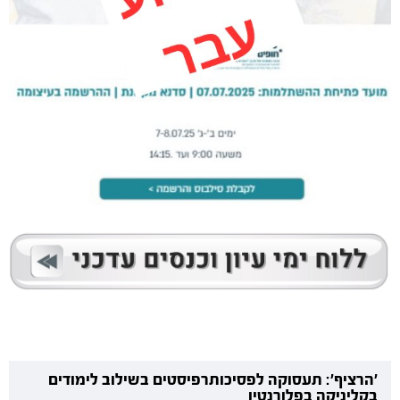
'הרציף': תעסוקה לפסיכותרפיסטים בשילוב לימודים
בקליניקה בפלורנטין