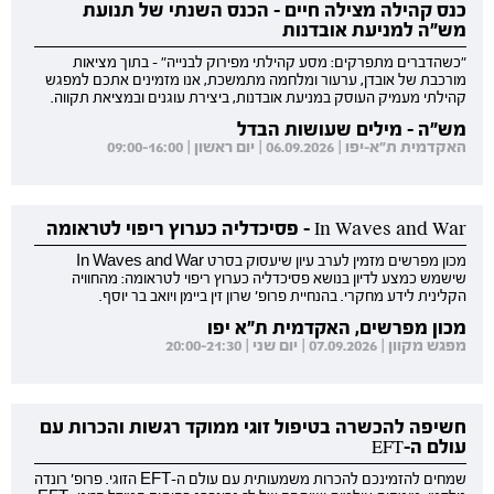
כנס קהילה מצילה חיים - הכנס השנתי של תנועת
מש"ה למניעת אובדנות
"כשהדברים מתפרקים: מסע קהילתי מפירוק לבנייה" - בתוך מציאות
מורכבת של אובדן, ערעור ומלחמה מתמשכת, אנו מזמינים אתכם למפגש
קהילתי מעמיק העוסק במניעת אובדנות, ביצירת עוגנים ובמציאת תקווה.
מש"ה - מילים שעושות הבדל
האקדמית ת"א-יפו | 06.09.2026 | יום ראשון | 09:00-16:00
In Waves and War - פסיכדליה כערוץ ריפוי לטראומה
מכון מפרשים מזמין לערב עיון שיעסוק בסרט In Waves and War
שישמש כמצע לדיון בנושא פסיכדליה כערוץ ריפוי לטראומה: מהחוויה
הקלינית לידע מחקרי. בהנחיית פרופ' שרון זין ביימן ויואב בר יוסף.
מכון מפרשים, האקדמית ת"א יפו
מפגש מקוון | 07.09.2026 | יום שני | 20:00-21:30
חשיפה להכשרה בטיפול זוגי ממוקד רגשות והכרות עם
עולם ה-EFT
שמחים להזמינכם להכרות משמעותית עם עולם ה-EFT הזוגי. פרופ' רונדה