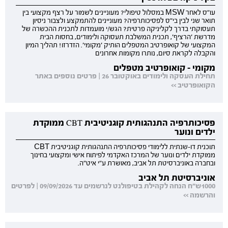
עו"ס לאחר MSW במסלול טיפולי? מעוניינים לשמור על רצף מקצועי בין
תואר שני לבין בי"ס לפסיכותרפיה? מעוניינים להתמקצע ולצבור ניסיון
תעסוקתי בדרך לקליניקה פרטית? הגש/י מועמדות לתכנית ההכשרה של
מדרשת 'הרציף', תכנית המשלבת תעסוקה ולימודים, בחסות הבית
המקצועי של קואופרטיב המטפלים הותיק 'מקומי'. הזדרזו! תהליך המיון
והקבלה לקראת סיום, נותרו מקומות אחרונים
מקומי - קואופרטיב מטפלים
תחילת העסקה ולימודים באוקטובר 26 | פרטים נוספים באתר
הקואופרטיב >>
פסיכותרפיה התנהגותית קוגניטיבית CBT ממוקדת
ילדים ונוער
תוכנית דו-שנתית ללימודי פסיכותרפיה התנהגותית קוגניטיבית CBT
ממוקדת ילדים ונוער של המרכז האקדמי לפיתוח אישי ומקצועי בחינוך
ובחברה באוניברסיטת תל אביב, מאושרת ע"י איט"ה.
אוניברסיטת תל אביב
1000ש"ח הנחה לקהילת בטיפולנט לנרשמים עד 09/09/2026 | לפרטים
והרשמה >>