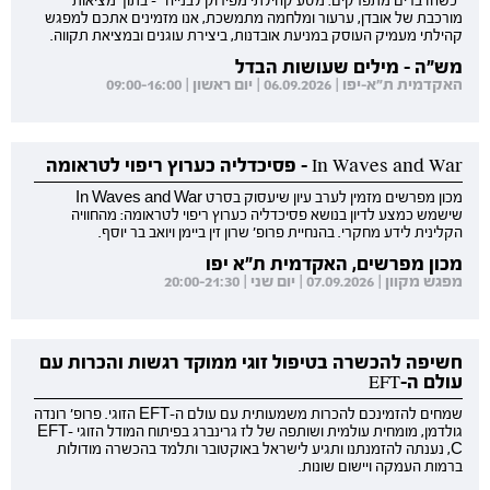
"כשהדברים מתפרקים: מסע קהילתי מפירוק לבנייה" - בתוך מציאות
מורכבת של אובדן, ערעור ומלחמה מתמשכת, אנו מזמינים אתכם למפגש
קהילתי מעמיק העוסק במניעת אובדנות, ביצירת עוגנים ובמציאת תקווה.
מש"ה - מילים שעושות הבדל
האקדמית ת"א-יפו | 06.09.2026 | יום ראשון | 09:00-16:00
In Waves and War - פסיכדליה כערוץ ריפוי לטראומה
מכון מפרשים מזמין לערב עיון שיעסוק בסרט In Waves and War
שישמש כמצע לדיון בנושא פסיכדליה כערוץ ריפוי לטראומה: מהחוויה
הקלינית לידע מחקרי. בהנחיית פרופ' שרון זין ביימן ויואב בר יוסף.
מכון מפרשים, האקדמית ת"א יפו
מפגש מקוון | 07.09.2026 | יום שני | 20:00-21:30
חשיפה להכשרה בטיפול זוגי ממוקד רגשות והכרות עם
עולם ה-EFT
שמחים להזמינכם להכרות משמעותית עם עולם ה-EFT הזוגי. פרופ' רונדה
גולדמן, מומחית עולמית ושותפה של לז גרינברג בפיתוח המודל הזוגי EFT-
C, נענתה להזמנתנו ותגיע לישראל באוקטובר ותלמד בהכשרה מודולות
ברמות העמקה ויישום שונות.