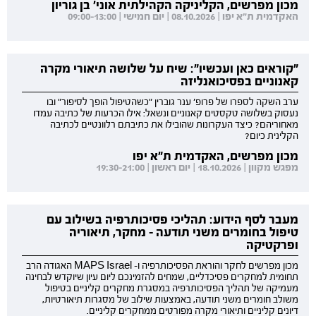
מכון מפרשים, הקליניקה הקהילתית אוני' בן גוריון
האקדמית ת"א יפו | 08.10.2026 | יום חמישי | 09:00-13:00
"קוראים כאן ועכשיו": שיח על שלושה תיאורי מקרה
קאנוניים בפסיכואנליזה
ערב השקה לספרו של פרופ' ענר גוברין "כשהטיפול הופך לסיפור" ובו
נעסוק בשלושה טקסטים קאנוניים ונשאל: אילו הכרעות של כתיבה עמדו
מאחוריהם? כיצד העקרונות שהובילו את כתיבתם רלוונטיים לכתיבה
הקלינית כיום?
מכון מפרשים, האקדמית ת"א יפו
מפגש מקוון | 18.10.2026 | יום ראשון | 19:30-21:00
מעבר לסף הידוע: תהליכי פסיכותרפיה בשילוב עם
טיפול בחומרים משני תודעה - מחקר, תיאוריה
ופרקטיקה
מכון מפרשים לחקר והוראת הפסיכותרפיה ו- MAPS Israel האגודה הרב
תחומית למחקרים פסיכדליים, שמחים להזמינכם ליום עיון שיוקדש לבחינה
מעמיקה של תהליך הפסיכותרפיה במסגרת מחקרים קליניים בטיפול
משולב חומרים משני תודעה, באמצעות שילוב של מסגרות תיאורטיות,
דיונים קליניים ותיאורי מקרה מפורטים ממחקרים קליניים.