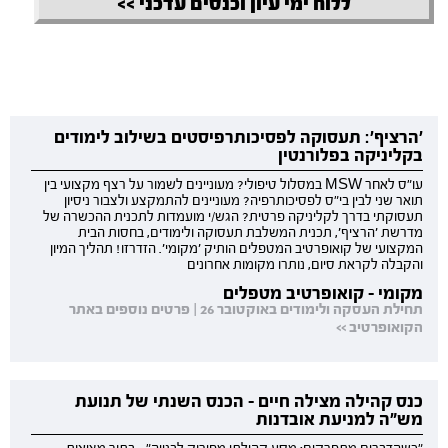
ללוח ימי עיון וכנסים עדכני >>
'הרציף': תעסוקה לפסיכותרפיסטים בשילוב לימודים
בקליניקה בפלורנטין
עו"ס לאחר MSW במסלול טיפולי? מעוניינים לשמור על רצף מקצועי בין
תואר שני לבין בי"ס לפסיכותרפיה? מעוניינים להתמקצע ולצבור ניסיון
תעסוקתי בדרך לקליניקה פרטית? הגש/י מועמדות לתכנית ההכשרה של
מדרשת 'הרציף', תכנית המשלבת תעסוקה ולימודים, בחסות הבית
המקצועי של קואופרטיב המטפלים הותיק 'מקומי'. הזדרזו! תהליך המיון
והקבלה לקראת סיום, נותרו מקומות אחרונים
מקומי - קואופרטיב מטפלים
תחילת העסקה ולימודים באוקטובר 26 | פרטים נוספים באתר
הקואופרטיב >>
כנס קהילה מצילה חיים - הכנס השנתי של תנועת
מש"ה למניעת אובדנות