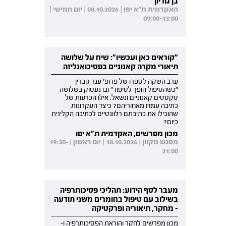
בן גוריון
האקדמית ת"א יפו | 08.10.2026 | יום חמישי |
09:00-13:00
"קוראים כאן ועכשיו": שיח על שלושה
תיאורי מקרה קאנוניים בפסיכואנליזה
ערב השקה לספרו של פרופ' ענר גוברין
"כשהטיפול הופך לסיפור" ובו נעסוק בשלושה
טקסטים קאנוניים ונשאל: אילו הכרעות של
כתיבה עמדו מאחוריהם? כיצד העקרונות
שהובילו את כתיבתם רלוונטיים לכתיבה הקלינית
כיום?
מכון מפרשים, האקדמית ת"א יפו
מפגש מקוון | 18.10.2026 | יום ראשון | 19:30-
21:00
מעבר לסף הידוע: תהליכי פסיכותרפיה
בשילוב עם טיפול בחומרים משני תודעה
- מחקר, תיאוריה ופרקטיקה
מכון מפרשים לחקר והוראת הפסיכותרפיה ו-