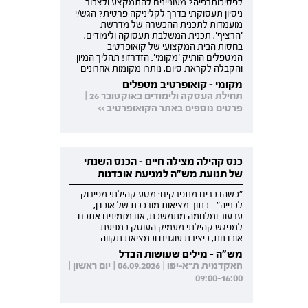
לפסיכותרפיה? מעוניינים להתמקצע ולצבור
ניסיון תעסוקתי בדרך לקליניקה פרטית? הגש/י
מועמדות לתכנית ההכשרה של מדרשת
'הרציף', תכנית המשלבת תעסוקה ולימודים,
בחסות הבית המקצועי של קואופרטיב
המטפלים הותיק 'מקומי'. הזדרזו! תהליך המיון
והקבלה לקראת סיום, נותרו מקומות אחרונים
מקומי - קואופרטיב מטפלים
תחילת העסקה ולימודים באוקטובר 26 |
פרטים נוספים באתר הקואופרטיב >>
כנס קהילה מצילה חיים - הכנס השנתי
של תנועת מש"ה למניעת אובדנות
"כשהדברים מתפרקים: מסע קהילתי מפירוק
לבנייה" - בתוך מציאות מורכבת של אובדן,
ערעור ומלחמה מתמשכת, אנו מזמינים אתכם
למפגש קהילתי מעמיק העוסק במניעת
אובדנות, ביצירת עוגנים ובמציאת תקווה.
מש"ה - מילים שעושות הבדל
האקדמית ת"א-יפו | 06.09.2026 | יום ראשון |
09:00-16:00