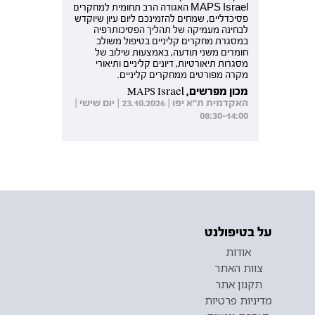
MAPS Israel האגודה הרב תחומית למחקרים
פסיכדליים, שמחים להזמינכם ליום עיון שיוקדש
לבחינה מעמיקה של תהליך הפסיכותרפיה
במסגרת מחקרים קליניים בטיפול משולב
חומרים משני תודעה, באמצעות שילוב של
מסגרות תיאורטיות, דיונים קליניים ותיאורי
מקרה מפורטים ממחקרים קליניים.
מכון מפרשים, MAPS Israel
האקדמית ת"א יפו | 23.10.2026 | יום שישי |
08:30-14:00
על בטיפולנט
אודות
צוות האתר
תקנון אתר
מדיניות פרטיות