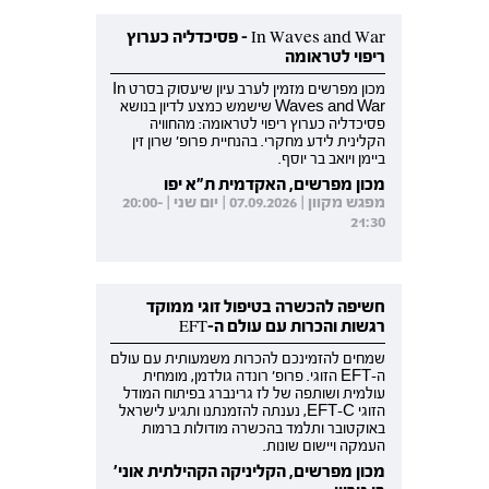
In Waves and War - פסיכדליה כערוץ
ריפוי לטראומה
מכון מפרשים מזמין לערב עיון שיעסוק בסרט In
Waves and War שישמש כמצע לדיון בנושא
פסיכדליה כערוץ ריפוי לטראומה: מהחוויה
הקלינית לידע מחקרי. בהנחיית פרופ' שרון זין
ביימן ויואב בר יוסף.
מכון מפרשים, האקדמית ת"א יפו
מפגש מקוון | 07.09.2026 | יום שני | 20:00-
21:30
חשיפה להכשרה בטיפול זוגי ממוקד
רגשות והכרות עם עולם ה-EFT
שמחים להזמינכם להכרות משמעותית עם עולם
ה-EFT הזוגי. פרופ' רונדה גולדמן, מומחית
עולמית ושותפה של לז גרינברג בפיתוח המודל
הזוגי EFT-C, נענתה להזמנתנו ותגיע לישראל
באוקטובר ותלמד בהכשרה מודולות ברמות
העמקה ויישום שונות.
מכון מפרשים, הקליניקה הקהילתית אוני'