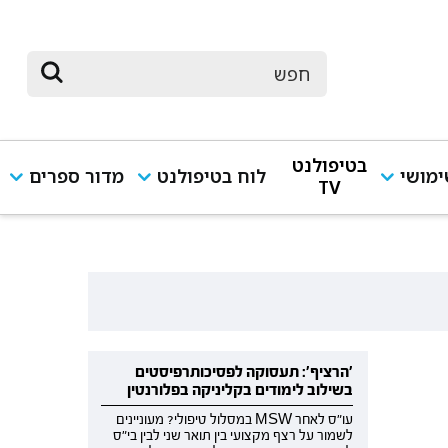
בטיפולנט
מושי
לוח בטיפולנט
מדור ספרים
TV
'הרציף': תעסוקה לפסיכותרפיסטים
בשילוב לימודים בקליניקה בפלורנטין
עו"ס לאחר MSW במסלול טיפולי? מעוניינים
לשמור על רצף מקצועי בין תואר שני לבין בי"ס