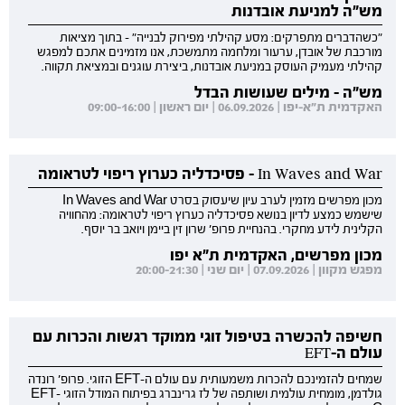
מש"ה למניעת אובדנות
"כשהדברים מתפרקים: מסע קהילתי מפירוק לבנייה" - בתוך מציאות
מורכבת של אובדן, ערעור ומלחמה מתמשכת, אנו מזמינים אתכם למפגש
קהילתי מעמיק העוסק במניעת אובדנות, ביצירת עוגנים ובמציאת תקווה.
מש"ה - מילים שעושות הבדל
האקדמית ת"א-יפו | 06.09.2026 | יום ראשון | 09:00-16:00
In Waves and War - פסיכדליה כערוץ ריפוי לטראומה
מכון מפרשים מזמין לערב עיון שיעסוק בסרט In Waves and War
שישמש כמצע לדיון בנושא פסיכדליה כערוץ ריפוי לטראומה: מהחוויה
הקלינית לידע מחקרי. בהנחיית פרופ' שרון זין ביימן ויואב בר יוסף.
מכון מפרשים, האקדמית ת"א יפו
מפגש מקוון | 07.09.2026 | יום שני | 20:00-21:30
חשיפה להכשרה בטיפול זוגי ממוקד רגשות והכרות עם
עולם ה-EFT
שמחים להזמינכם להכרות משמעותית עם עולם ה-EFT הזוגי. פרופ' רונדה
גולדמן, מומחית עולמית ושותפה של לז גרינברג בפיתוח המודל הזוגי EFT-