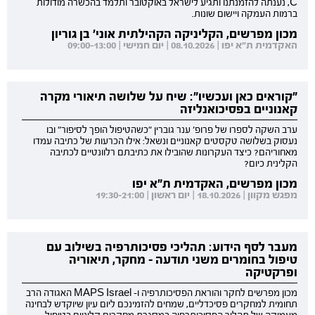
C, נענתה להזמנתנו ותגיע לישראל באוקטובר ותלמד בהכשרה מודולות
ברמות העמקה ויישום שונות.
מכון מפרשים, הקליניקה הקהילתית אוני' בן גוריון
האקדמית ת"א יפו | 08.10.2026 | יום חמישי | 09:00-13:00
"קוראים כאן ועכשיו": שיח על שלושה תיאורי מקרה
קאנוניים בפסיכואנליזה
ערב השקה לספרו של פרופ' ענר גוברין "כשהטיפול הופך לסיפור" ובו
נעסוק בשלושה טקסטים קאנוניים ונשאל: אילו הכרעות של כתיבה עמדו
מאחוריהם? כיצד העקרונות שהובילו את כתיבתם רלוונטיים לכתיבה
הקלינית כיום?
מכון מפרשים, האקדמית ת"א יפו
מפגש מקוון | 18.10.2026 | יום ראשון | 19:30-21:00
מעבר לסף הידוע: תהליכי פסיכותרפיה בשילוב עם
טיפול בחומרים משני תודעה - מחקר, תיאוריה
ופרקטיקה
מכון מפרשים לחקר והוראת הפסיכותרפיה ו- MAPS Israel האגודה הרב
תחומית למחקרים פסיכדליים, שמחים להזמינכם ליום עיון שיוקדש לבחינה