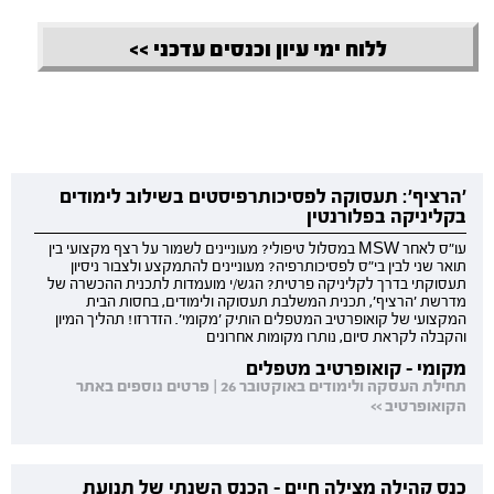
ללוח ימי עיון וכנסים עדכני >>
'הרציף': תעסוקה לפסיכותרפיסטים בשילוב לימודים
בקליניקה בפלורנטין
עו"ס לאחר MSW במסלול טיפולי? מעוניינים לשמור על רצף מקצועי בין
תואר שני לבין בי"ס לפסיכותרפיה? מעוניינים להתמקצע ולצבור ניסיון
תעסוקתי בדרך לקליניקה פרטית? הגש/י מועמדות לתכנית ההכשרה של
מדרשת 'הרציף', תכנית המשלבת תעסוקה ולימודים, בחסות הבית
המקצועי של קואופרטיב המטפלים הותיק 'מקומי'. הזדרזו! תהליך המיון
והקבלה לקראת סיום, נותרו מקומות אחרונים
מקומי - קואופרטיב מטפלים
תחילת העסקה ולימודים באוקטובר 26 | פרטים נוספים באתר
הקואופרטיב >>
כנס קהילה מצילה חיים - הכנס השנתי של תנועת