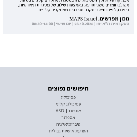
מעמיקה של תהליך הפסיכותרפיה במסגרת מחקרים קליניים בטיפול
משולב חומרים משני תודעה, באמצעות שילוב של מסגרות תיאורטיות,
דיונים קליניים ותיאורי מקרה מפורטים ממחקרים קליניים.
מכון מפרשים, MAPS Israel
האקדמית ת"א יפו | 23.10.2026 | יום שישי | 08:30-14:00
חיפושים נפוצים
פסיכולוג
פסיכולוג קליני
אוטיזם | ASD
אספרגר
פיברומיאלגיה
הפרעת אישיות גבולית