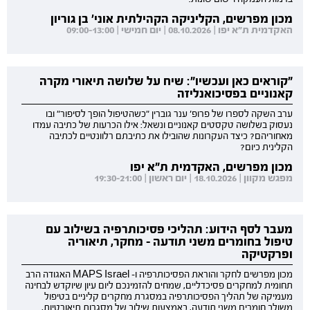
מכון מפרשים, הקליניקה הקהילתית אוני' בן גוריון
האקדמית ת"א יפו | 08.10.2026 | יום חמישי | 09:00-13:00
"קוראים כאן ועכשיו": שיח על שלושה תיאורי מקרה
קאנוניים בפסיכואנליזה
ערב השקה לספרו של פרופ' ענר גוברין "כשהטיפול הופך לסיפור" ובו
נעסוק בשלושה טקסטים קאנוניים ונשאל: אילו הכרעות של כתיבה עמדו
מאחוריהם? כיצד העקרונות שהובילו את כתיבתם רלוונטיים לכתיבה
הקלינית כיום?
מכון מפרשים, האקדמית ת"א יפו
מפגש מקוון | 18.10.2026 | יום ראשון | 19:30-21:00
מעבר לסף הידוע: תהליכי פסיכותרפיה בשילוב עם
טיפול בחומרים משני תודעה - מחקר, תיאוריה
ופרקטיקה
מכון מפרשים לחקר והוראת הפסיכותרפיה ו- MAPS Israel האגודה הרב
תחומית למחקרים פסיכדליים, שמחים להזמינכם ליום עיון שיוקדש לבחינה
מעמיקה של תהליך הפסיכותרפיה במסגרת מחקרים קליניים בטיפול
משולב חומרים משני תודעה, באמצעות שילוב של מסגרות תיאורטיות,