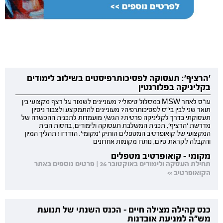
'הרציף': תעסוקה לפסיכותרפיסטים בשילוב לימודים
בקליניקה בפלורנטין
עו"ס לאחר MSW במסלול טיפולי? מעוניינים לשמור על רצף מקצועי בין
תואר שני לבין בי"ס לפסיכותרפיה? מעוניינים להתמקצע ולצבור ניסיון
תעסוקתי בדרך לקליניקה פרטית? הגש/י מועמדות לתכנית ההכשרה של
מדרשת 'הרציף', תכנית המשלבת תעסוקה ולימודים, בחסות הבית
המקצועי של קואופרטיב המטפלים הותיק 'מקומי'. הזדרזו! תהליך המיון
והקבלה לקראת סיום, נותרו מקומות אחרונים
מקומי - קואופרטיב מטפלים
תחילת העסקה ולימודים באוקטובר 26 | פרטים נוספים באתר
הקואופרטיב >>
כנס קהילה מצילה חיים - הכנס השנתי של תנועת
מש"ה למניעת אובדנות