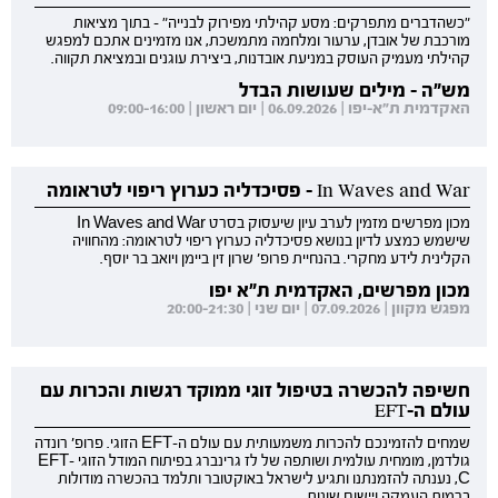
"כשהדברים מתפרקים: מסע קהילתי מפירוק לבנייה" - בתוך מציאות
מורכבת של אובדן, ערעור ומלחמה מתמשכת, אנו מזמינים אתכם למפגש
קהילתי מעמיק העוסק במניעת אובדנות, ביצירת עוגנים ובמציאת תקווה.
מש"ה - מילים שעושות הבדל
האקדמית ת"א-יפו | 06.09.2026 | יום ראשון | 09:00-16:00
In Waves and War - פסיכדליה כערוץ ריפוי לטראומה
מכון מפרשים מזמין לערב עיון שיעסוק בסרט In Waves and War
שישמש כמצע לדיון בנושא פסיכדליה כערוץ ריפוי לטראומה: מהחוויה
הקלינית לידע מחקרי. בהנחיית פרופ' שרון זין ביימן ויואב בר יוסף.
מכון מפרשים, האקדמית ת"א יפו
מפגש מקוון | 07.09.2026 | יום שני | 20:00-21:30
חשיפה להכשרה בטיפול זוגי ממוקד רגשות והכרות עם
עולם ה-EFT
שמחים להזמינכם להכרות משמעותית עם עולם ה-EFT הזוגי. פרופ' רונדה
גולדמן, מומחית עולמית ושותפה של לז גרינברג בפיתוח המודל הזוגי EFT-
C, נענתה להזמנתנו ותגיע לישראל באוקטובר ותלמד בהכשרה מודולות
ברמות העמקה ויישום שונות.