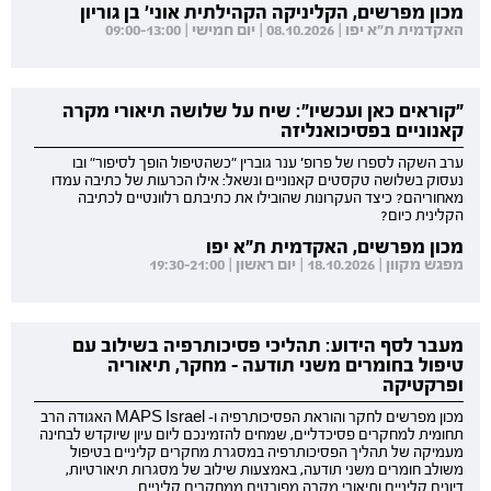
מכון מפרשים, הקליניקה הקהילתית אוני' בן גוריון
האקדמית ת"א יפו | 08.10.2026 | יום חמישי | 09:00-13:00
"קוראים כאן ועכשיו": שיח על שלושה תיאורי מקרה
קאנוניים בפסיכואנליזה
ערב השקה לספרו של פרופ' ענר גוברין "כשהטיפול הופך לסיפור" ובו
נעסוק בשלושה טקסטים קאנוניים ונשאל: אילו הכרעות של כתיבה עמדו
מאחוריהם? כיצד העקרונות שהובילו את כתיבתם רלוונטיים לכתיבה
הקלינית כיום?
מכון מפרשים, האקדמית ת"א יפו
מפגש מקוון | 18.10.2026 | יום ראשון | 19:30-21:00
מעבר לסף הידוע: תהליכי פסיכותרפיה בשילוב עם
טיפול בחומרים משני תודעה - מחקר, תיאוריה
ופרקטיקה
מכון מפרשים לחקר והוראת הפסיכותרפיה ו- MAPS Israel האגודה הרב
תחומית למחקרים פסיכדליים, שמחים להזמינכם ליום עיון שיוקדש לבחינה
מעמיקה של תהליך הפסיכותרפיה במסגרת מחקרים קליניים בטיפול
משולב חומרים משני תודעה, באמצעות שילוב של מסגרות תיאורטיות,
דיונים קליניים ותיאורי מקרה מפורטים ממחקרים קליניים.