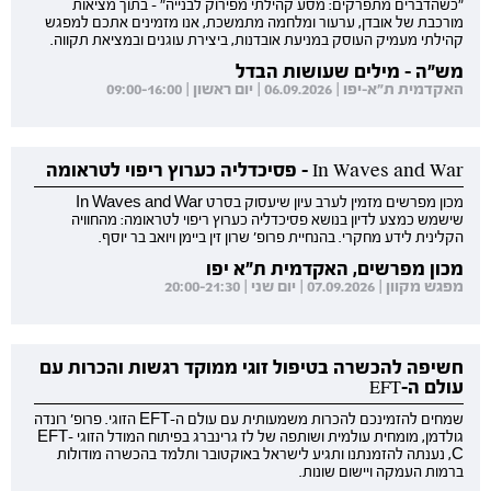
"כשהדברים מתפרקים: מסע קהילתי מפירוק לבנייה" - בתוך מציאות
מורכבת של אובדן, ערעור ומלחמה מתמשכת, אנו מזמינים אתכם למפגש
קהילתי מעמיק העוסק במניעת אובדנות, ביצירת עוגנים ובמציאת תקווה.
מש"ה - מילים שעושות הבדל
האקדמית ת"א-יפו | 06.09.2026 | יום ראשון | 09:00-16:00
In Waves and War - פסיכדליה כערוץ ריפוי לטראומה
מכון מפרשים מזמין לערב עיון שיעסוק בסרט In Waves and War
שישמש כמצע לדיון בנושא פסיכדליה כערוץ ריפוי לטראומה: מהחוויה
הקלינית לידע מחקרי. בהנחיית פרופ' שרון זין ביימן ויואב בר יוסף.
מכון מפרשים, האקדמית ת"א יפו
מפגש מקוון | 07.09.2026 | יום שני | 20:00-21:30
חשיפה להכשרה בטיפול זוגי ממוקד רגשות והכרות עם
עולם ה-EFT
שמחים להזמינכם להכרות משמעותית עם עולם ה-EFT הזוגי. פרופ' רונדה
גולדמן, מומחית עולמית ושותפה של לז גרינברג בפיתוח המודל הזוגי EFT-
C, נענתה להזמנתנו ותגיע לישראל באוקטובר ותלמד בהכשרה מודולות
ברמות העמקה ויישום שונות.