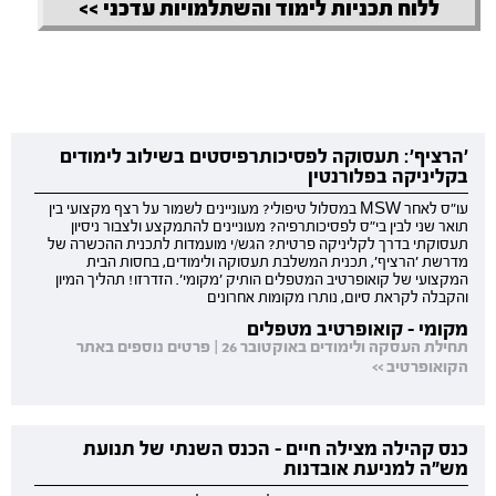
ללוח תכניות לימוד והשתלמויות עדכני >>
'הרציף': תעסוקה לפסיכותרפיסטים בשילוב לימודים
בקליניקה בפלורנטין
עו"ס לאחר MSW במסלול טיפולי? מעוניינים לשמור על רצף מקצועי בין
תואר שני לבין בי"ס לפסיכותרפיה? מעוניינים להתמקצע ולצבור ניסיון
תעסוקתי בדרך לקליניקה פרטית? הגש/י מועמדות לתכנית ההכשרה של
מדרשת 'הרציף', תכנית המשלבת תעסוקה ולימודים, בחסות הבית
המקצועי של קואופרטיב המטפלים הותיק 'מקומי'. הזדרזו! תהליך המיון
והקבלה לקראת סיום, נותרו מקומות אחרונים
מקומי - קואופרטיב מטפלים
תחילת העסקה ולימודים באוקטובר 26 | פרטים נוספים באתר
הקואופרטיב >>
כנס קהילה מצילה חיים - הכנס השנתי של תנועת
מש"ה למניעת אובדנות