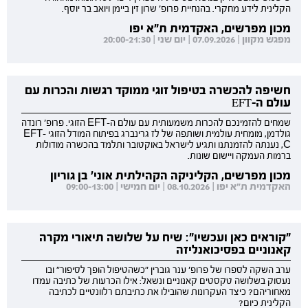
הקלינית לידע מחקרי. בהנחיית פרופ' שרון זין ביימן ויואב בר יוסף.
מכון מפרשים, האקדמית ת"א יפו
מפגש מקוון | 07.09.2026 | יום שני | 20:00-21:30
חשיפה להכשרה בטיפול זוגי ממוקד רגשות והכרות עם
עולם ה-EFT
שמחים להזמינכם להכרות משמעותית עם עולם ה-EFT הזוגי. פרופ' רונדה
גולדמן, מומחית עולמית ושותפה של לז גרינברג בפיתוח המודל הזוגי EFT-
C, נענתה להזמנתנו ותגיע לישראל באוקטובר ותלמד בהכשרה מודולות
ברמות העמקה ויישום שונות.
מכון מפרשים, הקליניקה הקהילתית אוני' בן גוריון
האקדמית ת"א יפו | 08.10.2026 | יום חמישי | 09:00-13:00
"קוראים כאן ועכשיו": שיח על שלושה תיאורי מקרה
קאנוניים בפסיכואנליזה
ערב השקה לספרו של פרופ' ענר גוברין "כשהטיפול הופך לסיפור" ובו
נעסוק בשלושה טקסטים קאנוניים ונשאל: אילו הכרעות של כתיבה עמדו
מאחוריהם? כיצד העקרונות שהובילו את כתיבתם רלוונטיים לכתיבה
הקלינית כיום?