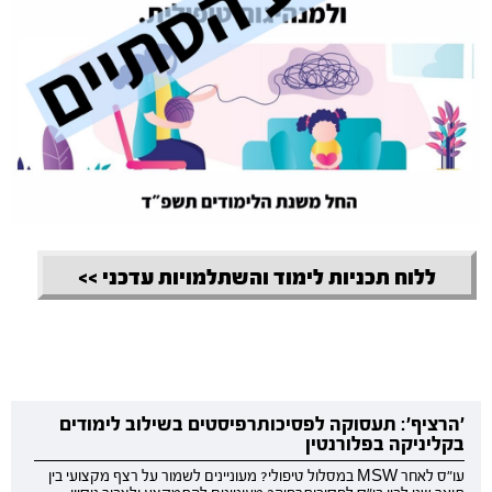
ללוח תכניות לימוד והשתלמויות עדכני >>
'הרציף': תעסוקה לפסיכותרפיסטים בשילוב לימודים
בקליניקה בפלורנטין
עו"ס לאחר MSW במסלול טיפולי? מעוניינים לשמור על רצף מקצועי בין