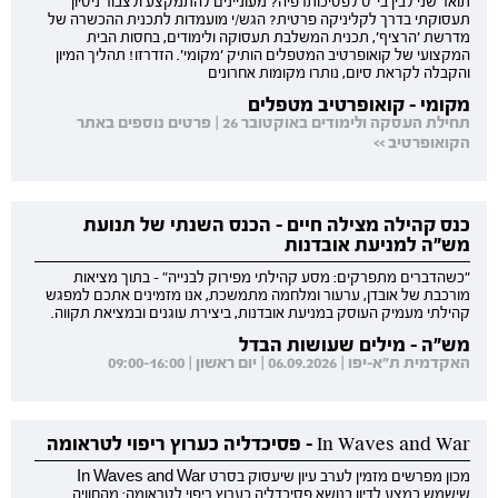
תואר שני לבין בי"ס לפסיכותרפיה? מעוניינים להתמקצע ולצבור ניסיון
תעסוקתי בדרך לקליניקה פרטית? הגש/י מועמדות לתכנית ההכשרה של
מדרשת 'הרציף', תכנית המשלבת תעסוקה ולימודים, בחסות הבית
המקצועי של קואופרטיב המטפלים הותיק 'מקומי'. הזדרזו! תהליך המיון
והקבלה לקראת סיום, נותרו מקומות אחרונים
מקומי - קואופרטיב מטפלים
תחילת העסקה ולימודים באוקטובר 26 | פרטים נוספים באתר
הקואופרטיב >>
כנס קהילה מצילה חיים - הכנס השנתי של תנועת
מש"ה למניעת אובדנות
"כשהדברים מתפרקים: מסע קהילתי מפירוק לבנייה" - בתוך מציאות
מורכבת של אובדן, ערעור ומלחמה מתמשכת, אנו מזמינים אתכם למפגש
קהילתי מעמיק העוסק במניעת אובדנות, ביצירת עוגנים ובמציאת תקווה.
מש"ה - מילים שעושות הבדל
האקדמית ת"א-יפו | 06.09.2026 | יום ראשון | 09:00-16:00
In Waves and War - פסיכדליה כערוץ ריפוי לטראומה
מכון מפרשים מזמין לערב עיון שיעסוק בסרט In Waves and War
שישמש כמצע לדיון בנושא פסיכדליה כערוץ ריפוי לטראומה: מהחוויה