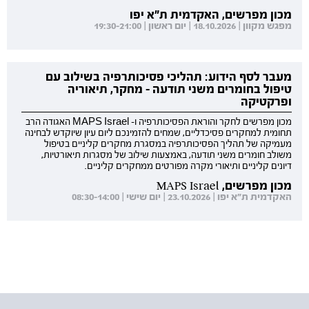
מכון מפרשים, האקדמית ת"א יפו
מפגש מקוון | 18.10.2026 | יום ראשון | 19:30-21:00
מעבר לסף הידוע: תהליכי פסיכותרפיה בשילוב עם
טיפול בחומרים משני תודעה - מחקר, תיאוריה
ופרקטיקה
מכון מפרשים לחקר והוראת הפסיכותרפיה ו- MAPS Israel האגודה הרב
תחומית למחקרים פסיכדליים, שמחים להזמינכם ליום עיון שיוקדש לבחינה
מעמיקה של תהליך הפסיכותרפיה במסגרת מחקרים קליניים בטיפול
משולב חומרים משני תודעה, באמצעות שילוב של מסגרות תיאורטיות,
דיונים קליניים ותיאורי מקרה מפורטים ממחקרים קליניים.
מכון מפרשים, MAPS Israel
האקדמית ת"א יפו | 23.10.2026 | יום שישי | 08:30-14:00