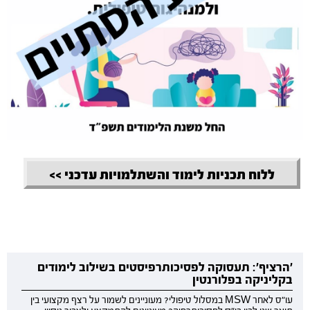
ללוח תכניות לימוד והשתלמויות עדכני >>
'הרציף': תעסוקה לפסיכותרפיסטים בשילוב לימודים
בקליניקה בפלורנטין
עו"ס לאחר MSW במסלול טיפולי? מעוניינים לשמור על רצף מקצועי בין