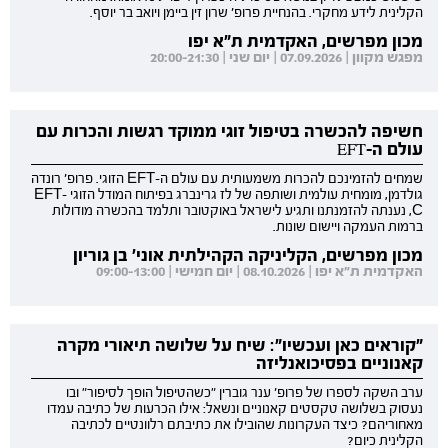
הקלינית לידע מחקרי. בהנחיית פרופ' שרון זין ביימן ויואב בר יוסף.
מכון מפרשים, האקדמית ת"א יפו
מפגש מקוון | 07.09.2026 | יום שני | 20:00-21:30
חשיפה להכשרה בטיפול זוגי ממוקד רגשות והכרות עם
עולם ה-EFT
שמחים להזמינכם להכרות משמעותית עם עולם ה-EFT הזוגי. פרופ' רונדה
גולדמן, מומחית עולמית ושותפה של לז גרינברג בפיתוח המודל הזוגי EFT-
C, נענתה להזמנתנו ותגיע לישראל באוקטובר ותלמד בהכשרה מודולות
ברמות העמקה ויישום שונות.
מכון מפרשים, הקליניקה הקהילתית אוני' בן גוריון
האקדמית ת"א יפו | 08.10.2026 | יום חמישי | 09:00-13:00
"קוראים כאן ועכשיו": שיח על שלושה תיאורי מקרה
קאנוניים בפסיכואנליזה
ערב השקה לספרו של פרופ' ענר גוברין "כשהטיפול הופך לסיפור" ובו
נעסוק בשלושה טקסטים קאנוניים ונשאל: אילו הכרעות של כתיבה עמדו
מאחוריהם? כיצד העקרונות שהובילו את כתיבתם רלוונטיים לכתיבה
הקלינית כיום?