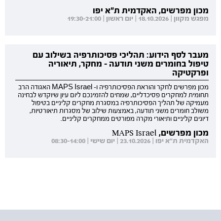
מכון מפרשים, האקדמית ת"א יפו
מפגש מקוון | 18.10.2026 | יום ראשון | 19:30-21:00
מעבר לסף הידוע: תהליכי פסיכותרפיה בשילוב עם
טיפול בחומרים משני תודעה - מחקר, תיאוריה
ופרקטיקה
מכון מפרשים לחקר והוראת הפסיכותרפיה ו- MAPS Israel האגודה הרב
תחומית למחקרים פסיכדליים, שמחים להזמינכם ליום עיון שיוקדש לבחינה
מעמיקה של תהליך הפסיכותרפיה במסגרת מחקרים קליניים בטיפול
משולב חומרים משני תודעה, באמצעות שילוב של מסגרות תיאורטיות,
דיונים קליניים ותיאורי מקרה מפורטים ממחקרים קליניים.
מכון מפרשים, MAPS Israel
האקדמית ת"א יפו | 23.10.2026 | יום שישי | 08:30-14:00