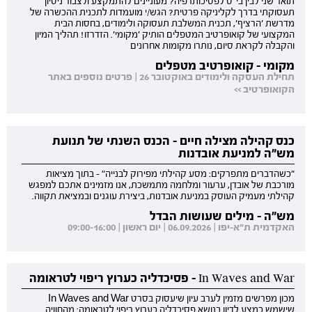
תואר שני לבין בי"ס לפסיכותרפיה? מעוניינים להתמקצע ולצבור ניסיון
תעסוקתי בדרך לקליניקה פרטית? הגש/י מועמדות לתכנית ההכשרה של
מדרשת 'הרציף', תכנית המשלבת תעסוקה ולימודים, בחסות הבית
המקצועי של קואופרטיב המטפלים הותיק 'מקומי'. הזדרזו! תהליך המיון
והקבלה לקראת סיום, נותרו מקומות אחרונים
מקומי - קואופרטיב מטפלים
תחילת העסקה ולימודים באוקטובר 26 | פרטים נוספים באתר
הקואופרטיב >>
כנס קהילה מצילה חיים - הכנס השנתי של תנועת
מש"ה למניעת אובדנות
"כשהדברים מתפרקים: מסע קהילתי מפירוק לבנייה" - בתוך מציאות
מורכבת של אובדן, ערעור ומלחמה מתמשכת, אנו מזמינים אתכם למפגש
קהילתי מעמיק העוסק במניעת אובדנות, ביצירת עוגנים ובמציאת תקווה.
מש"ה - מילים שעושות הבדל
האקדמית ת"א-יפו | 06.09.2026 | יום ראשון | 09:00-16:00
In Waves and War - פסיכדליה כערוץ ריפוי לטראומה
מכון מפרשים מזמין לערב עיון שיעסוק בסרט In Waves and War
שישמש כמצע לדיון בנושא פסיכדליה כערוץ ריפוי לטראומה: מהחוויה