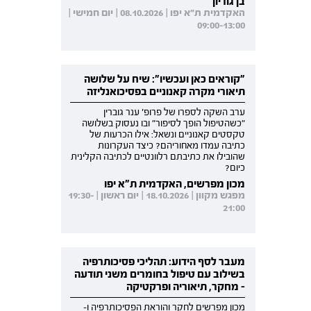
בן גוריון
האקדמית ת"א יפו | 08.10.2026 | יום חמישי |
09:00-13:00
"קוראים כאן ועכשיו": שיח על שלושה
תיאורי מקרה קאנוניים בפסיכואנליזה
ערב השקה לספרו של פרופ' ענר גוברין
"כשהטיפול הופך לסיפור" ובו נעסוק בשלושה
טקסטים קאנוניים ונשאל: אילו הכרעות של
כתיבה עמדו מאחוריהם? כיצד העקרונות
שהובילו את כתיבתם רלוונטיים לכתיבה הקלינית
כיום?
מכון מפרשים, האקדמית ת"א יפו
מפגש מקוון | 18.10.2026 | יום ראשון | 19:30-
21:00
מעבר לסף הידוע: תהליכי פסיכותרפיה
בשילוב עם טיפול בחומרים משני תודעה
- מחקר, תיאוריה ופרקטיקה
מכון מפרשים לחקר והוראת הפסיכותרפיה ו-