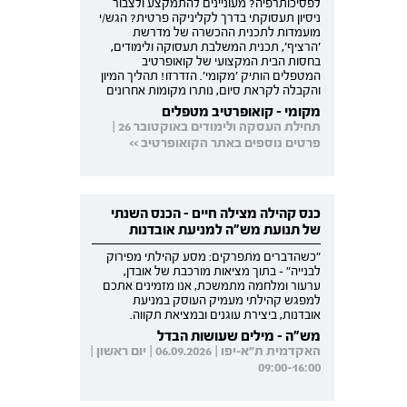
לפסיכותרפיה? מעוניינים להתמקצע ולצבור
ניסיון תעסוקתי בדרך לקליניקה פרטית? הגש/י
מועמדות לתכנית ההכשרה של מדרשת
'הרציף', תכנית המשלבת תעסוקה ולימודים,
בחסות הבית המקצועי של קואופרטיב
המטפלים הותיק 'מקומי'. הזדרזו! תהליך המיון
והקבלה לקראת סיום, נותרו מקומות אחרונים
מקומי - קואופרטיב מטפלים
תחילת העסקה ולימודים באוקטובר 26 |
פרטים נוספים באתר הקואופרטיב >>
כנס קהילה מצילה חיים - הכנס השנתי
של תנועת מש"ה למניעת אובדנות
"כשהדברים מתפרקים: מסע קהילתי מפירוק
לבנייה" - בתוך מציאות מורכבת של אובדן,
ערעור ומלחמה מתמשכת, אנו מזמינים אתכם
למפגש קהילתי מעמיק העוסק במניעת
אובדנות, ביצירת עוגנים ובמציאת תקווה.
מש"ה - מילים שעושות הבדל
האקדמית ת"א-יפו | 06.09.2026 | יום ראשון |
09:00-16:00