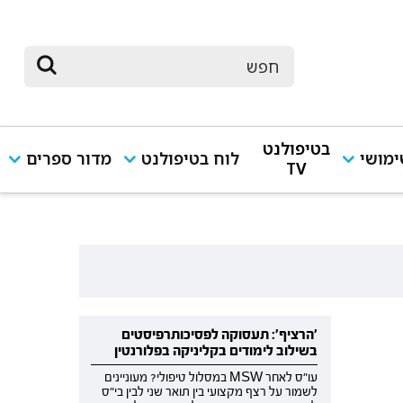
בטיפולנט
מושי
לוח בטיפולנט
מדור ספרים
TV
'הרציף': תעסוקה לפסיכותרפיסטים
בשילוב לימודים בקליניקה בפלורנטין
עו"ס לאחר MSW במסלול טיפולי? מעוניינים
לשמור על רצף מקצועי בין תואר שני לבין בי"ס