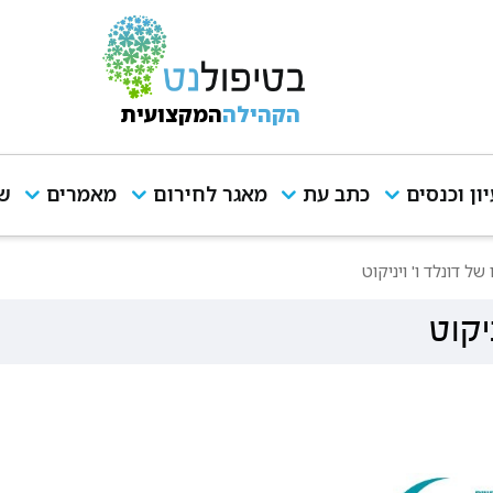
הקהילה
המקצועית
יון וכנסים
כתב עת
מאגר לחירום
מאמרים
שי
ל דונלד ו' ויניקוט
יקוט