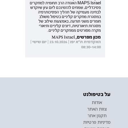
MAPS Israel האגודה הרב תחומית למחקרים
פסיכדליים, שמחים להזמינכם ליום עיון שיוקדש
לבחינה מעמיקה של תהליך הפסיכותרפיה
במסגרת מחקרים קליניים בטיפול משולב
חומרים משני תודעה, באמצעות שילוב של
מסגרות תיאורטיות, דיונים קליניים ותיאורי
מקרה מפורטים ממחקרים קליניים.
מכון מפרשים, MAPS Israel
האקדמית ת"א יפו | 23.10.2026 | יום שישי |
08:30-14:00
על בטיפולנט
אודות
צוות האתר
תקנון אתר
מדיניות פרטיות