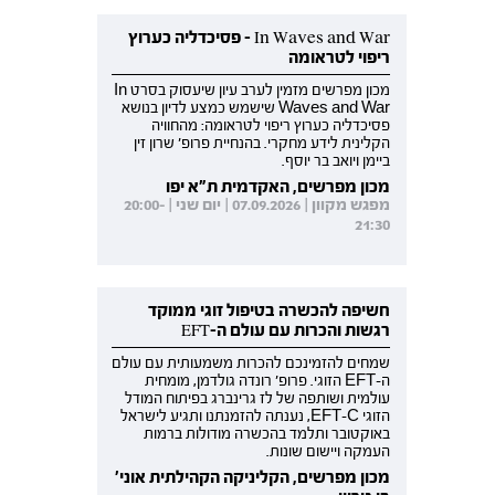
In Waves and War - פסיכדליה כערוץ
ריפוי לטראומה
מכון מפרשים מזמין לערב עיון שיעסוק בסרט In
Waves and War שישמש כמצע לדיון בנושא
פסיכדליה כערוץ ריפוי לטראומה: מהחוויה
הקלינית לידע מחקרי. בהנחיית פרופ' שרון זין
ביימן ויואב בר יוסף.
מכון מפרשים, האקדמית ת"א יפו
מפגש מקוון | 07.09.2026 | יום שני | 20:00-
21:30
חשיפה להכשרה בטיפול זוגי ממוקד
רגשות והכרות עם עולם ה-EFT
שמחים להזמינכם להכרות משמעותית עם עולם
ה-EFT הזוגי. פרופ' רונדה גולדמן, מומחית
עולמית ושותפה של לז גרינברג בפיתוח המודל
הזוגי EFT-C, נענתה להזמנתנו ותגיע לישראל
באוקטובר ותלמד בהכשרה מודולות ברמות
העמקה ויישום שונות.
מכון מפרשים, הקליניקה הקהילתית אוני'