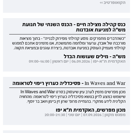
הקואופרטיב >>
כנס קהילה מצילה חיים - הכנס השנתי של תנועת
מש"ה למניעת אובדנות
"כשהדברים מתפרקים: מסע קהילתי מפירוק לבנייה" - בתוך מציאות
מורכבת של אובדן, ערעור ומלחמה מתמשכת, אנו מזמינים אתכם למפגש
קהילתי מעמיק העוסק במניעת אובדנות, ביצירת עוגנים ובמציאת תקווה.
מש"ה - מילים שעושות הבדל
האקדמית ת"א-יפו | 06.09.2026 | יום ראשון | 09:00-16:00
In Waves and War - פסיכדליה כערוץ ריפוי לטראומה
מכון מפרשים מזמין לערב עיון שיעסוק בסרט In Waves and War
שישמש כמצע לדיון בנושא פסיכדליה כערוץ ריפוי לטראומה: מהחוויה
הקלינית לידע מחקרי. בהנחיית פרופ' שרון זין ביימן ויואב בר יוסף.
מכון מפרשים, האקדמית ת"א יפו
מפגש מקוון | 07.09.2026 | יום שני | 20:00-21:30