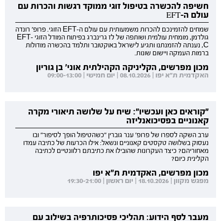
חשיפה להכשרה בטיפול זוגי ממוקד רגשות והכרות עם
עולם ה-EFT
שמחים להזמינכם להכרות משמעותית עם עולם ה-EFT הזוגי. פרופ' רונדה
גולדמן, מומחית עולמית ושותפה של לז גרינברג בפיתוח המודל הזוגי EFT-
C, נענתה להזמנתנו ותגיע לישראל באוקטובר ותלמד בהכשרה מודולות
ברמות העמקה ויישום שונות.
מכון מפרשים, הקליניקה הקהילתית אוני' בן גוריון
האקדמית ת"א יפו | 08.10.2026 | יום חמישי | 09:00-13:00
"קוראים כאן ועכשיו": שיח על שלושה תיאורי מקרה
קאנוניים בפסיכואנליזה
ערב השקה לספרו של פרופ' ענר גוברין "כשהטיפול הופך לסיפור" ובו
נעסוק בשלושה טקסטים קאנוניים ונשאל: אילו הכרעות של כתיבה עמדו
מאחוריהם? כיצד העקרונות שהובילו את כתיבתם רלוונטיים לכתיבה
הקלינית כיום?
מכון מפרשים, האקדמית ת"א יפו
מפגש מקוון | 18.10.2026 | יום ראשון | 19:30-21:00
מעבר לסף הידוע: תהליכי פסיכותרפיה בשילוב עם