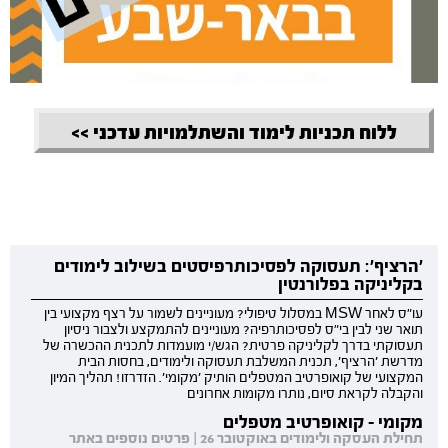
ללוח תכניות לימוד והשתלמויות עדכני >>
'הרציף': תעסוקה לפסיכותרפיסטים בשילוב לימודים
בקליניקה בפלורנטין
עו"ס לאחר MSW במסלול טיפולי? מעוניינים לשמור על רצף מקצועי בין
תואר שני לבין בי"ס לפסיכותרפיה? מעוניינים להתמקצע ולצבור ניסיון
תעסוקתי בדרך לקליניקה פרטית? הגש/י מועמדות לתכנית ההכשרה של
מדרשת 'הרציף', תכנית המשלבת תעסוקה ולימודים, בחסות הבית
המקצועי של קואופרטיב המטפלים הותיק 'מקומי'. הזדרזו! תהליך המיון
והקבלה לקראת סיום, נותרו מקומות אחרונים
מקומי - קואופרטיב מטפלים
תחילת העסקה ולימודים באוקטובר 26 | פרטים נוספים באתר